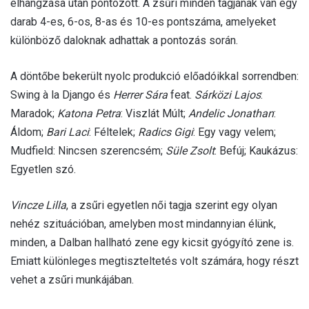
elhangzása után pontozott. A zsűri minden tagjának van egy
darab 4-es, 6-os, 8-as és 10-es pontszáma, amelyeket
különböző daloknak adhattak a pontozás során.
A döntőbe bekerült nyolc produkció előadóikkal sorrendben:
Swing à la Django és
Herrer Sára
feat.
Sárközi Lajos
:
Maradok;
Katona Petra
: Viszlát Múlt;
Andelic Jonathan
:
Áldom;
Bari Laci
: Féltelek;
Radics Gigi
: Egy vagy velem;
Mudfield: Nincsen szerencsém;
Süle Zsolt
: Befúj; Kaukázus:
Egyetlen szó.
Vincze Lilla
, a zsűri egyetlen női tagja szerint egy olyan
nehéz szituációban, amelyben most mindannyian élünk,
minden, a Dalban hallható zene egy kicsit gyógyító zene is.
Emiatt különleges megtiszteltetés volt számára, hogy részt
vehet a zsűri munkájában.