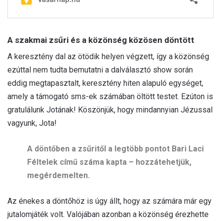
A szakmai zsűri és a közönség közösen döntött
A keresztény dal az ötödik helyen végzett, így a közönség
ezúttal nem tudta bemutatni a dalválasztó show során
eddig megtapasztalt, keresztény hiten alapuló egységet,
amely a támogató sms-ek számában öltött testet. Ezúton is
gratulálunk Jotának! Köszönjük, hogy mindannyian Jézussal
vagyunk, Jota!
A döntőben a zsűritől a legtöbb pontot Bari Laci
Féltelek című száma kapta – hozzátehetjük,
megérdemelten.
Az énekes a döntőhöz is úgy állt, hogy az számára már egy
jutalomjáték volt. Valójában azonban a közönség érezhette