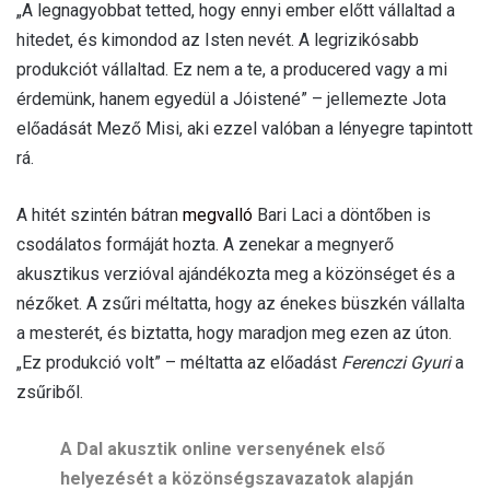
„A legnagyobbat tetted, hogy ennyi ember előtt vállaltad a
hitedet, és kimondod az Isten nevét. A legrizikósabb
produkciót vállaltad. Ez nem a te, a producered vagy a mi
érdemünk, hanem egyedül a Jóistené” – jellemezte Jota
előadását Mező Misi, aki ezzel valóban a lényegre tapintott
rá.
A hitét szintén bátran
megvalló
Bari Laci a döntőben is
csodálatos formáját hozta. A zenekar a megnyerő
akusztikus verzióval ajándékozta meg a közönséget és a
nézőket. A zsűri méltatta, hogy az énekes büszkén vállalta
a mesterét, és biztatta, hogy maradjon meg ezen az úton.
„Ez produkció volt” – méltatta az előadást
Ferenczi Gyuri
a
zsűriből.
A Dal akusztik online versenyének első
helyezését a közönségszavazatok alapján