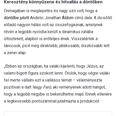
Keresztény könnyűzene és hitvallás a döntőben
Önmagában is meglepetés és nagy szó volt, hogy a
döntőbe jutott
Andelic Jonathan
Áldom
című dala. A dicsőítő
előadó nagyon hálás volt az összefogásnak, amelynek
révén a legjobb nyolcba került a dinamikus ruhába
öltöztetett, alapból is erőteljes ének. Visszatértek a
táncosok, picit még direktebb, játékosabb, diszkósabb lett
a zenei alap.
„Ebben az országban, ha valaki kijelenti, hogy Jézus, az
valami bigott figura szokott lenni. Örülök, hogy végre valaki
fel merte vállalni ezt a vallásos témát – véleményezte
pozitívan a dalt
Nagy Feró
, aki reményének adott hangot,
hogy a legjobb négybe is bekerülhetne majd. Ennek ellenére
a legkevesebb pontszámmal jutalmazta a produkciót.