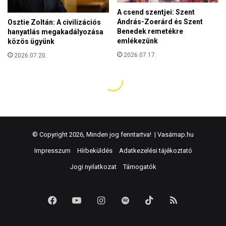
© Copyright 2026, Minden jog fenntartva! |
Vasárnap.hu
Impresszum
Hírbeküldés
Adatkezelési tájékoztató
Jogi nyilatkozat
Támogatók
Facebook
YouTube
Instagram
Spotify
TikTok
RSS