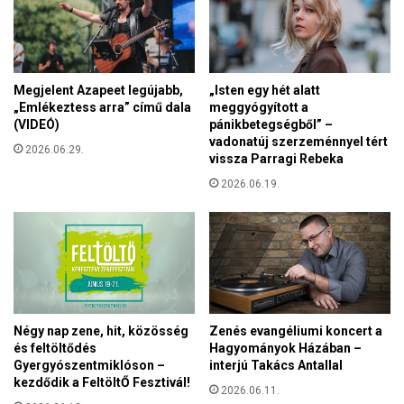
n
á
á
l
r
t
n
a
ő
Megjelent Azapeet legújabb,
„Isten egy hét alatt
t
,
„Emlékeztess arra” című dala
meggyógyított a
á
m
(VIDEÓ)
pánikbetegségből” –
r
i
vadonatúj szerzeménnyel tért
s
2026.06.29.
u
vissza Parragi Rebeka
a
t
2026.06.19.
d
á
a
n
l
m
o
e
m
g
é
k
s
a
a
p
Négy nap zene, hit, közösség
Zenés evangéliumi koncert a
c
t
és feltöltődés
Hagyományok Házában –
s
Gyergyószentmiklóson –
interjú Takács Antallal
a
a
kezdődik a FeltöltŐ Fesztivál!
a
2026.06.11.
l
z