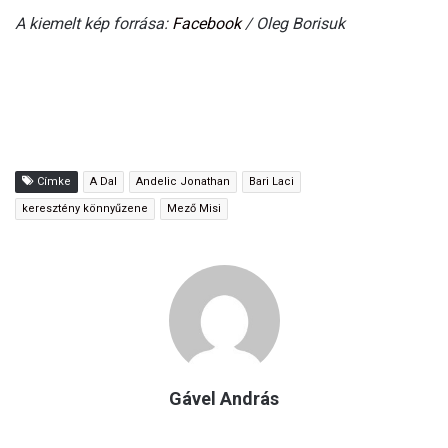
A kiemelt kép forrása:
Facebook
/ Oleg Borisuk
Címke
A Dal
Andelic Jonathan
Bari Laci
keresztény könnyűzene
Mező Misi
Gável András