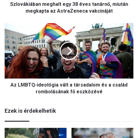
Szlovákiában meghalt egy 38 éves tanárnő, miután
b
a
megkapta az AstraZeneca vakcináját
n
m
A
e
z
g
L
h
M
a
B
l
T
t
Q
e
-
g
i
y
Az LMBTQ-ideológia vált a társadalom és a család
d
3
e
rombolásának fő eszközévé
8
o
é
l
v
Ezek is érdekelhetik
ó
e
g
s
i
t
a
a
v