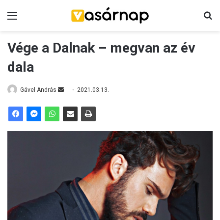
Menü
K
Vége a Dalnak – megvan az év
dala
Gável András
S
2021.03.13.
e
n
d
a
n
e
m
a
i
l