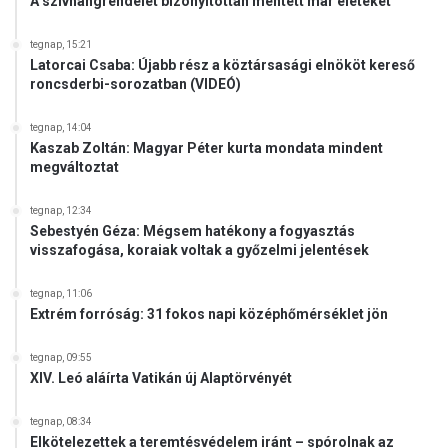
A szívhangrendelet bizonyítottan mentett már életeket
z
é
v
tegnap, 15:21
é
Latorcai Csaba: Újabb rész a köztársasági elnököt kereső
roncsderbi-sorozatban (VIDEÓ)
tegnap, 14:04
Kaszab Zoltán: Magyar Péter kurta mondata mindent
megváltoztat
tegnap, 12:34
Sebestyén Géza: Mégsem hatékony a fogyasztás
visszafogása, koraiak voltak a győzelmi jelentések
tegnap, 11:06
Extrém forróság: 31 fokos napi középhőmérséklet jön
tegnap, 09:55
XIV. Leó aláírta Vatikán új Alaptörvényét
tegnap, 08:34
Elkötelezettek a teremtésvédelem iránt – spórolnak az