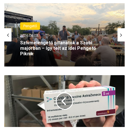
Pengető
Pengető
2026.07.31.
2026.08.03.
„Ti vagytok a világ világossága” – Jézus
Szívmelengető pillanatok a Szobi
fényének továbbadására hív a Tini
majorban – így telt az idei Pengető
Lelkes Napok
Piknik
S
z
l
o
v
á
k
i
á