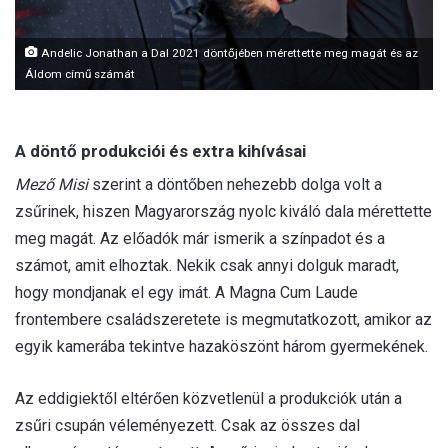
Andelic Jonathan a Dal 2021 döntőjében mérettette meg magát és az
Áldom című számát
A döntő produkciói és extra kihívásai
Mező Misi
szerint a döntőben nehezebb dolga volt a
zsűrinek, hiszen Magyarország nyolc kiváló dala mérettette
meg magát. Az előadók már ismerik a színpadot és a
számot, amit elhoztak. Nekik csak annyi dolguk maradt,
hogy mondjanak el egy imát. A Magna Cum Laude
frontembere családszeretete is megmutatkozott, amikor az
egyik kamerába tekintve hazaköszönt három gyermekének.
Az eddigiektől eltérően közvetlenül a produkciók után a
zsűri csupán véleményezett. Csak az összes dal