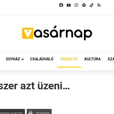
Facebook
YouTube
Instagram
Spotify
TikTok
RSS
EGYHÁZ
CSALÁDHÁLÓ
PENGETŐ
KULTÚRA
SZ
zer azt üzeni…
gosztás email-ben
Nyomtatás