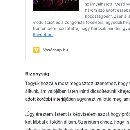
Bizonyság
Tegyük hozzá a most megosztott üzenethez, hogy t
álltunk, ám valójában Isten iránti dicsőítésünk kife
adott korábbi interjújában
ugyanezt vallotta meg, am
„Úgy éreztem, Istent is képviselem azzal, hogy prób
két lábbal a földön álltam. Szerintem ahhoz, hogy I
látnak, illetve hallgatnak, fontos, hogy én is megköz