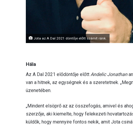
Jota az A Dal 2021 döntője előtt számít ránk.
Hála
Az A Dal 2021 elődöntője előtt
Andelic Jonathan
ar
van a hitnek, az egységnek és a szeretetnek. „Meg
üzenetében.
„Mindent elsöprő az az összefogás, amivel és ahog
szerzője, aki kiemelte, hogy felekezeti hovatartozá
küldők, hogy mennyire fontos nekik, amit Jota csinál