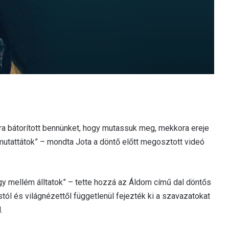
ra bátorított bennünket, hogy mutassuk meg, mekkora ereje
mutattátok” – mondta Jota a döntő előtt megosztott videó
y mellém álltatok” – tette hozzá az Áldom című dal döntős
stól és világnézettől függetlenül fejezték ki a szavazatokat
.