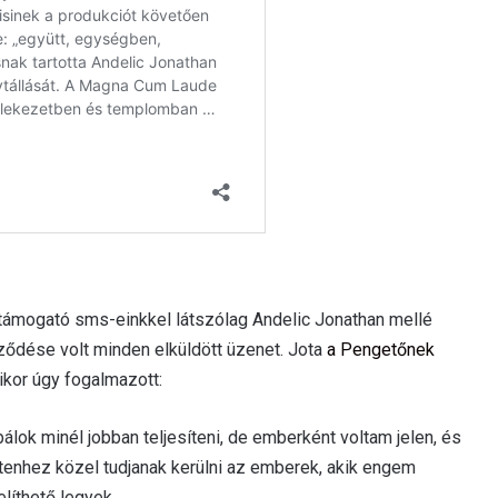
ámogató sms-einkkel látszólag Andelic Jonathan mellé
jeződése volt minden elküldött üzenet. Jota
a Pengetőnek
ikor úgy fogalmazott:
álok minél jobban teljesíteni, de emberként voltam jelen, és
stenhez közel tudjanak kerülni az emberek, akik engem
elíthető legyek.