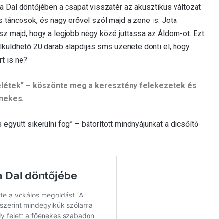
 a Dal döntőjében a csapat visszatér az akusztikus változat
lis táncosok, és nagy erővel szól majd a zene is. Jota
z majd, hogy a legjobb négy közé juttassa az Áldom-ot. Ezt
küldhető 20 darab alapdíjas sms üzenete dönti el, hogy
rt is ne?
felétek” – köszönte meg a keresztény felekezetek és
nekes.
 együtt sikerülni fog” – bátorított mindnyájunkat a dicsőítő