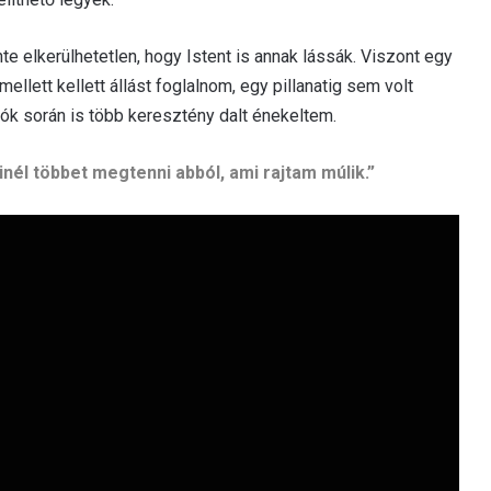
te elkerülhetetlen, hogy Istent is annak lássák. Viszont egy
mellett kellett állást foglalnom, egy pillanatig sem volt
tók során is több keresztény dalt énekeltem.
él többet megtenni abból, ami rajtam múlik.”