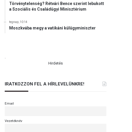
Törvénytelenség? Rétvári Bence szerint lebukott
a Szociális és Családügyi Minisztérium
tegnap, 10:14
Moszkvába megy a vatikáni külügyminiszter
.
Hirdetés
IRATKOZZON FEL A HÍRLEVELÜNKRE!
Email
Vezetéknév