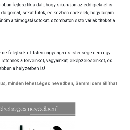
óban fejlesztik a dalt, hogy sikerüljön az eddigieknél is
 dolgomat, sokat futok, és közben énekelek, hogy bírjam
önöm a támogatásotokat, szombaton este várlak titeket a
 ne felejtsük el: Isten nagysága és istensége nem egy
Istennek a terveinket, vágyainkat, elképzeléseinket, és
ebben a helyzetben is!
ézus, minden lehetséges nevedben, Semmi sem állíthat