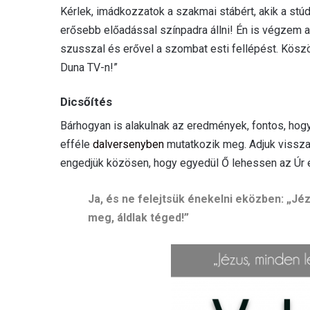
Kérlek, imádkozzatok a szakmai stábért, akik a stúdi
erősebb előadással színpadra állni! Én is végzem a
szusszal és erővel a szombat esti fellépést. Kösz
Duna TV-n!”
Dicsőítés
Bárhogyan is alakulnak az eredmények, fontos, hogy
efféle
dalversenyben
mutatkozik meg. Adjuk vissza 
engedjük közösen, hogy egyedül Ő lehessen az Úr 
Ja, és ne felejtsük énekelni eközben: „J
meg, áldlak téged!”