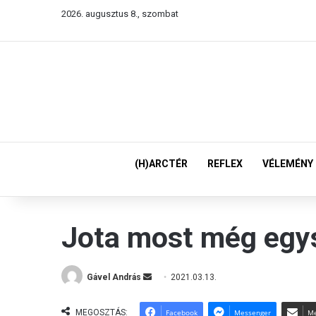
2026. augusztus 8., szombat
(H)ARCTÉR
REFLEX
VÉLEMÉNY
Jota most még egys
Gável András
S
2021.03.13.
e
n
MEGOSZTÁS:
Facebook
Messenger
Me