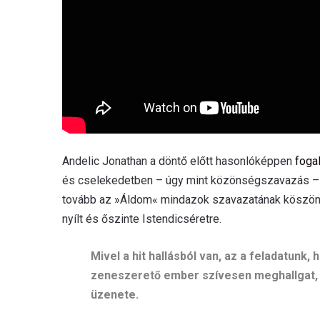
Andelic Jonathan a döntő előtt hasonlóképpen
foga
és cselekedetben – úgy mint közönségszavazás – is
tovább az »Áldom« mindazok szavazatának köszönh
nyílt és őszinte Istendicséretre.
Mivel a hit hallásból van, az a feladatunk,
zeneszerető ember szívesen meghallgat, 
üzenete.