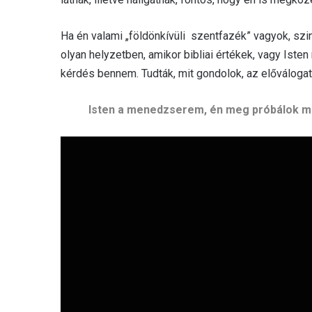
Ha én valami „földönkívüli szentfazék” vagyok, szin
olyan helyzetben, amikor bibliai értékek, vagy Isten 
kérdés bennem. Tudták, mit gondolok, az előváloga
Isten a menedzserem, én meg próbálok min