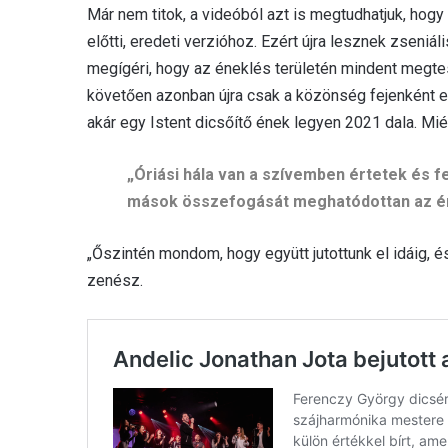
Már nem titok, a videóból azt is megtudhatjuk, hogy
előtti, eredeti verzióhoz. Ezért újra lesznek zseniá
megígéri, hogy az éneklés területén mindent megtes
követően azonban újra csak a közönség fejenként el
akár egy Istent dicsőítő ének legyen 2021 dala. Mié
„Óriási hála van a szívemben értetek és 
mások összefogását meghatódottan az é
„Őszintén mondom, hogy együtt jutottunk el idáig, és
zenész.