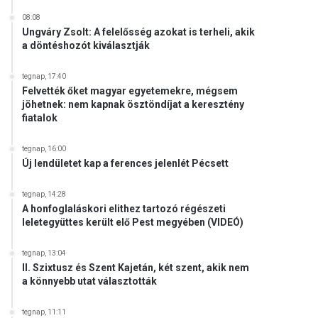
08:08
Ungváry Zsolt: A felelősség azokat is terheli, akik
a döntéshozót kiválasztják
tegnap, 17:40
Felvették őket magyar egyetemekre, mégsem
jöhetnek: nem kapnak ösztöndíjat a keresztény
fiatalok
tegnap, 16:00
Új lendületet kap a ferences jelenlét Pécsett
tegnap, 14:28
A honfoglaláskori elithez tartozó régészeti
leletegyüttes került elő Pest megyében (VIDEÓ)
tegnap, 13:04
II. Szixtusz és Szent Kajetán, két szent, akik nem
a könnyebb utat választották
tegnap, 11:11