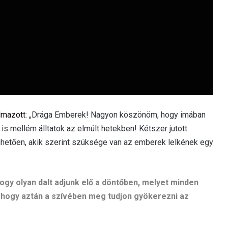
lmazott
: „Drága Emberek! Nagyon köszönöm, hogy imában
 mellém álltatok az elmúlt hetekben! Kétszer jutott
etően, akik szerint szüksége van az emberek lelkének egy
 hogy olyan dalt adjunk elő a döntőben, melyet minden
hogy aztán a szívében meg tudjon gyökerezni az