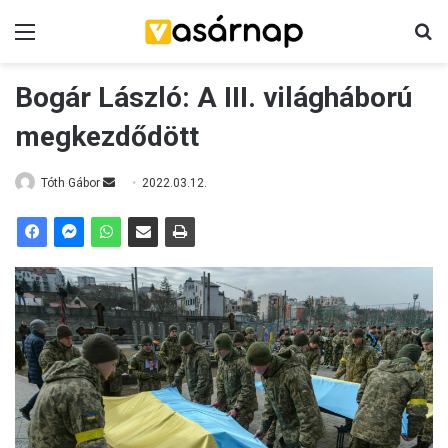
Menü
K
Bogár László: A III. világháború
megkezdődött
Tóth Gábor
S
2022.03.12.
e
n
d
a
n
e
m
a
i
l