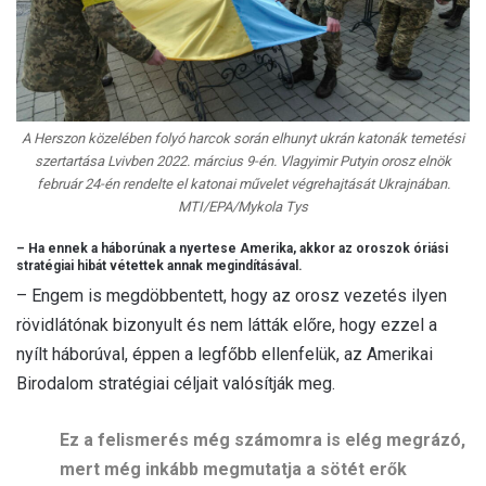
A Herszon közelében folyó harcok során elhunyt ukrán katonák temetési
szertartása Lvivben 2022. március 9-én. Vlagyimir Putyin orosz elnök
február 24-én rendelte el katonai művelet végrehajtását Ukrajnában.
MTI/EPA/Mykola Tys
– Ha ennek a háborúnak a nyertese Amerika, akkor az oroszok óriási
stratégiai hibát vétettek annak megindításával.
– Engem is megdöbbentett, hogy az orosz vezetés ilyen
rövidlátónak bizonyult és nem látták előre, hogy ezzel a
nyílt háborúval, éppen a legfőbb ellenfelük, az Amerikai
Birodalom stratégiai céljait valósítják meg.
Ez a felismerés még számomra is elég megrázó,
mert még inkább megmutatja a sötét erők