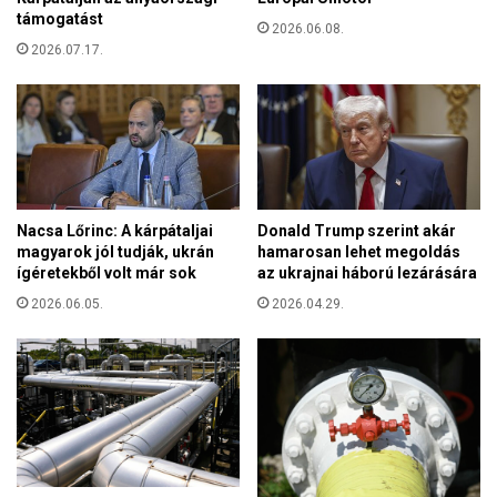
a
R
támogatást
l
2026.06.08.
O
j
2026.07.17.
S
á
I
h
P
o
A
z
M
F
L
E
Nacsa Lőrinc: A kárpátaljai
Donald Trump szerint akár
T
magyarok jól tudják, ukrán
hamarosan lehet megoldás
ígéretekből volt már sok
az ukrajnai háború lezárására
2026.06.05.
2026.04.29.