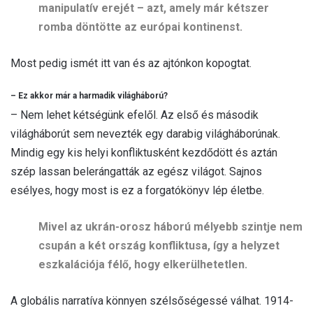
manipulatív erejét – azt, amely már kétszer
romba döntötte az európai kontinenst.
Most pedig ismét itt van és az ajtónkon kopogtat.
– Ez akkor már a harmadik világháború?
– Nem lehet kétségünk efelől. Az első és második
világháborút sem nevezték egy darabig világháborúnak.
Mindig egy kis helyi konfliktusként kezdődött és aztán
szép lassan belerángatták az egész világot. Sajnos
esélyes, hogy most is ez a forgatókönyv lép életbe.
Mivel az ukrán-orosz háború mélyebb szintje nem
csupán a két ország konfliktusa, így a helyzet
eszkalációja félő, hogy elkerülhetetlen.
A globális narratíva könnyen szélsőségessé válhat. 1914-