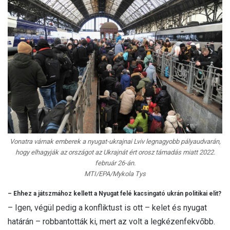
Vonatra várnak emberek a nyugat-ukrajnai Lviv legnagyobb pályaudvarán,
hogy elhagyják az országot az Ukrajnát ért orosz támadás miatt 2022.
február 26-án.
MTI/EPA/Mykola Tys
– Ehhez a játszmához kellett a Nyugat felé kacsingató ukrán politikai elit?
– Igen, végül pedig a konfliktust is ott – kelet és nyugat
határán – robbantották ki, mert az volt a legkézenfekvőbb.