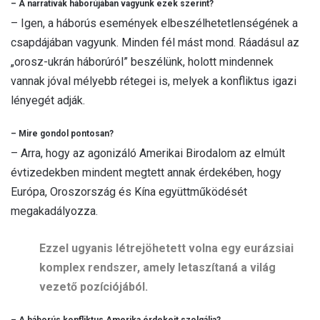
– A narratívák háborújában vagyunk ezek szerint?
– Igen, a háborús események elbeszélhetetlenségének a
csapdájában vagyunk. Minden fél mást mond. Ráadásul az
„orosz-ukrán háborúról” beszélünk, holott mindennek
vannak jóval mélyebb rétegei is, melyek a konfliktus igazi
lényegét adják.
– Mire gondol pontosan?
– Arra, hogy az agonizáló Amerikai Birodalom az elmúlt
évtizedekben mindent megtett annak érdekében, hogy
Európa, Oroszország és Kína együttműködését
megakadályozza.
Ezzel ugyanis létrejöhetett volna egy eurázsiai
komplex rendszer, amely letaszítaná a világ
vezető pozíciójából.
– A háborús konfliktus Amerika érdekeit szolgálja?