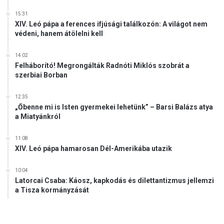
15:31
XIV. Leó pápa a ferences ifjúsági találkozón: A világot nem
védeni, hanem átölelni kell
14:02
Felháborító! Megrongálták Radnóti Miklós szobrát a
szerbiai Borban
12:35
„Őbenne mi is Isten gyermekei lehetünk” – Barsi Balázs atya
a Miatyánkról
11:08
XIV. Leó pápa hamarosan Dél-Amerikába utazik
10:04
Latorcai Csaba: Káosz, kapkodás és dilettantizmus jellemzi
a Tisza kormányzását