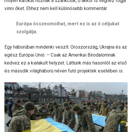
milyen károkat hoznak a szankciók, ő akkor is véghez fogja
vinni őket. Ehhez nem kell különösebb kommentár:
Európa összeomolhat, mert ez is az ő céljukat
szolgálja.
Egy háborúban mindenki veszít: Oroszország, Ukrajna és az
egész Európai Unió. – Csak az Amerikai Birodalomnak
kedvez ez a kialakult helyzet. Láttunk más hasonlót az első
és második világháború néven futó projektek esetében is.