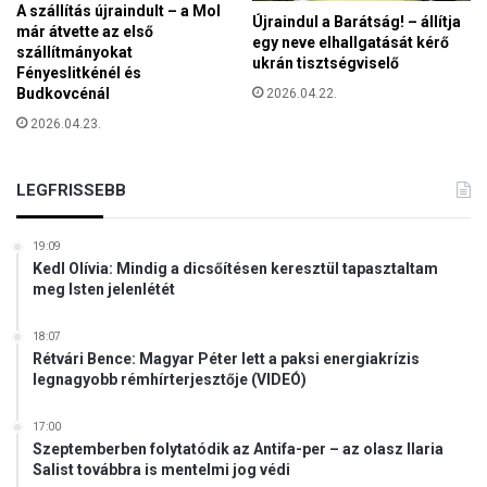
A szállítás újraindult – a Mol
Újraindul a Barátság! – állítja
már átvette az első
egy neve elhallgatását kérő
szállítmányokat
ukrán tisztségviselő
Fényeslitkénél és
Budkovcénál
2026.04.22.
2026.04.23.
LEGFRISSEBB
19:09
Kedl Olívia: Mindig a dicsőítésen keresztül tapasztaltam
meg Isten jelenlétét
18:07
Rétvári Bence: Magyar Péter lett a paksi energiakrízis
legnagyobb rémhírterjesztője (VIDEÓ)
17:00
Szeptemberben folytatódik az Antifa-per – az olasz Ilaria
Salist továbbra is mentelmi jog védi