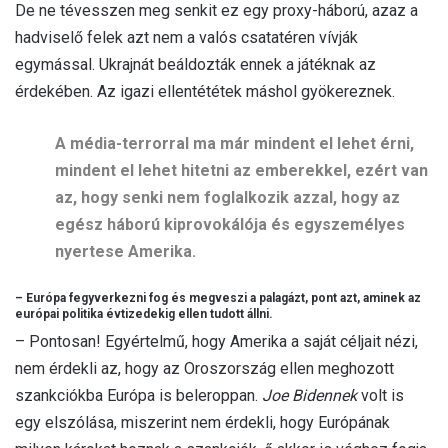
De ne tévesszen meg senkit ez egy proxy-háború, azaz a
hadviselő felek azt nem a valós csatatéren vívják
egymással. Ukrajnát beáldozták ennek a játéknak az
érdekében. Az igazi ellentététek máshol gyökereznek.
A média-terrorral ma már mindent el lehet érni,
mindent el lehet hitetni az emberekkel, ezért van
az, hogy senki nem foglalkozik azzal, hogy az
egész háború kiprovokálója és egyszemélyes
nyertese Amerika.
– Európa fegyverkezni fog és megveszi a palagázt, pont azt, aminek az
európai politika évtizedekig ellen tudott állni.
– Pontosan! Egyértelmű, hogy Amerika a saját céljait nézi,
nem érdekli az, hogy az Oroszország ellen meghozott
szankciókba Európa is beleroppan.
Joe Bidennek
volt is
egy elszólása, miszerint nem érdekli, hogy Európának