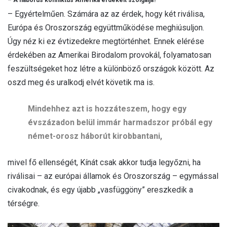
– Egyértelműen. Számára az az érdek, hogy két riválisa,
Európa és Oroszország együttműködése meghiúsuljon.
Úgy néz ki ez évtizedekre megtörténhet. Ennek elérése
érdekében az Amerikai Birodalom provokál, folyamatosan
feszültségeket hoz létre a különböző országok között. Az
oszd meg és uralkodj elvét követik ma is.
Mindehhez azt is hozzáteszem, hogy egy
évszázadon belül immár harmadszor próbál egy
német-orosz háborút kirobbantani,
mivel fő ellenségét, Kínát csak akkor tudja legyőzni, ha
riválisai – az európai államok és Oroszország – egymással
civakodnak, és egy újabb „vasfüggöny” ereszkedik a
térségre.