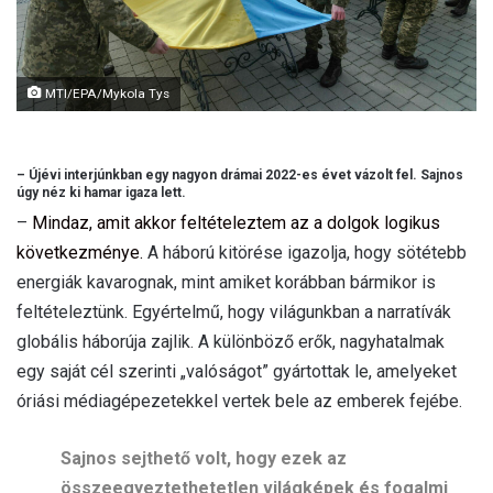
MTI/EPA/Mykola Tys
– Újévi interjúnkban egy nagyon drámai 2022-es évet vázolt fel. Sajnos
úgy néz ki hamar igaza lett.
–
Mindaz, amit akkor feltételeztem az a dolgok logikus
következménye.
A háború kitörése igazolja, hogy sötétebb
energiák kavarognak, mint amiket korábban bármikor is
feltételeztünk. Egyértelmű, hogy világunkban a narratívák
globális háborúja zajlik. A különböző erők, nagyhatalmak
egy saját cél szerinti „valóságot” gyártottak le, amelyeket
óriási médiagépezetekkel vertek bele az emberek fejébe.
Sajnos sejthető volt, hogy ezek az
összeegyeztethetetlen világképek és fogalmi