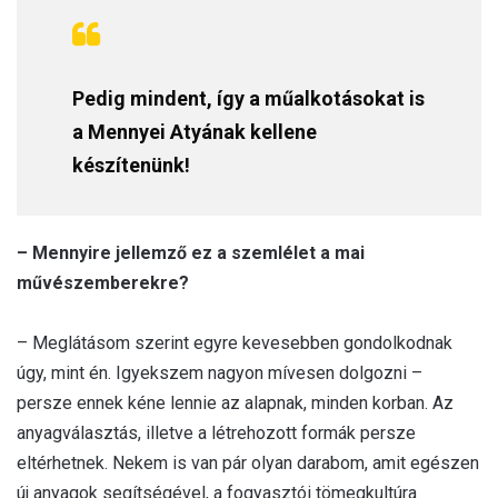
Pedig mindent, így a műalkotásokat is
a Mennyei Atyának kellene
készítenünk!
– Mennyire jellemző ez a szemlélet a mai
művészemberekre?
– Meglátásom szerint egyre kevesebben gondolkodnak
úgy, mint én. Igyekszem nagyon mívesen dolgozni –
persze ennek kéne lennie az alapnak, minden korban. Az
anyagválasztás, illetve a létrehozott formák persze
eltérhetnek. Nekem is van pár olyan darabom, amit egészen
új anyagok segítségével, a fogyasztói tömegkultúra