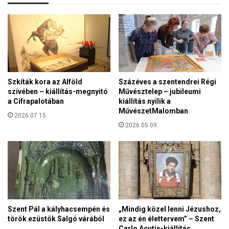
í
a
t
é
s
s
z
a
b
Szkíták kora az Alföld
Százéves a szentendrei Régi
a
szívében – kiállítás-megnyitó
Művésztelep – jubileumi
d
a Cifrapalotában
kiállítás nyílik a
d
MűvészetMalomban
2026.07.15.
á
2026.05.09.
t
e
s
z
Szent Pál a kályhacsempén és
„Mindig közel lenni Jézushoz,
török ezüstök Salgó várából
ez az én élettervem” – Szent
Carlo Acutis-kiállítás