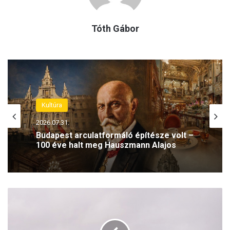
Tóth Gábor
Kultúra
Kultúra
2026.07.30.
Imádta a közönség – 20 éve hunyt el
2026.07.31.
Zenthe Ferenc színművész
A
Budapest arculatformáló építésze volt –
z
100 éve halt meg Hauszmann Alajos
a
k