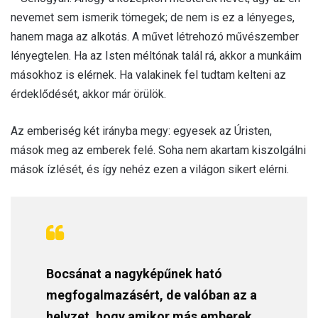
nevemet sem ismerik tömegek; de nem is ez a lényeges,
hanem maga az alkotás. A művet létrehozó művészember
lényegtelen. Ha az Isten méltónak talál rá, akkor a munkáim
másokhoz is elérnek. Ha valakinek fel tudtam kelteni az
érdeklődését, akkor már örülök.
Az emberiség két irányba megy: egyesek az Úristen,
mások meg az emberek felé. Soha nem akartam kiszolgálni
mások ízlését, és így nehéz ezen a világon sikert elérni.
Bocsánat a nagyképűnek ható
megfogalmazásért, de valóban az a
helyzet, hogy amikor más emberek