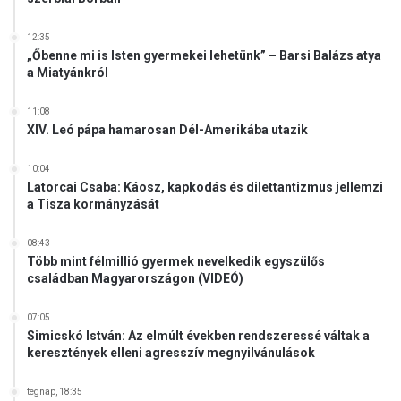
12:35
„Őbenne mi is Isten gyermekei lehetünk” – Barsi Balázs atya
a Miatyánkról
11:08
XIV. Leó pápa hamarosan Dél-Amerikába utazik
10:04
Latorcai Csaba: Káosz, kapkodás és dilettantizmus jellemzi
a Tisza kormányzását
08:43
Több mint félmillió gyermek nevelkedik egyszülős
családban Magyarországon (VIDEÓ)
07:05
Simicskó István: Az elmúlt években rendszeressé váltak a
keresztények elleni agresszív megnyilvánulások
tegnap, 18:35