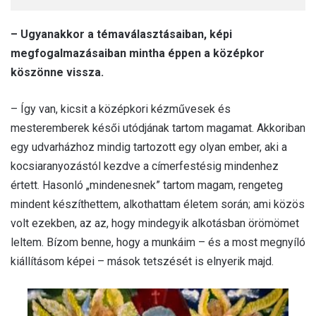
– Ugyanakkor a témaválasztásaiban, képi
megfogalmazásaiban mintha éppen a középkor
köszönne vissza.
– Így van, kicsit a középkori kézművesek és
mesteremberek késői utódjának tartom magamat. Akkoriban
egy udvarházhoz mindig tartozott egy olyan ember, aki a
kocsiaranyozástól kezdve a címerfestésig mindenhez
értett. Hasonló „mindenesnek” tartom magam, rengeteg
mindent készíthettem, alkothattam életem során; ami közös
volt ezekben, az az, hogy mindegyik alkotásban örömömet
leltem. Bízom benne, hogy a munkáim – és a most megnyíló
kiállításom képei – mások tetszését is elnyerik majd.