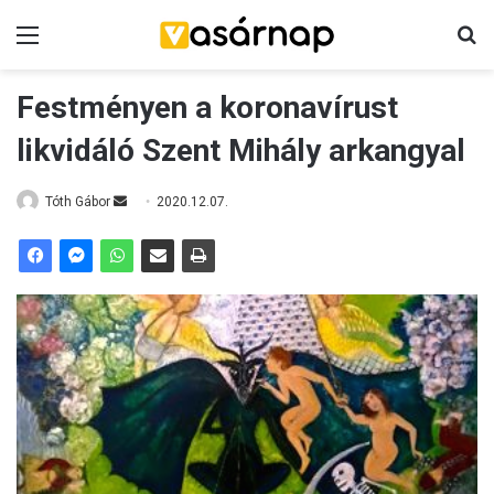
Menü
K
Festményen a koronavírust
likvidáló Szent Mihály arkangyal
Tóth Gábor
S
2020.12.07.
e
n
d
a
n
e
m
a
i
l