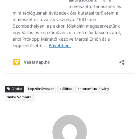
Címke
képzőművészet
kiállítás
koronavírus-járvány
Sinkó Veronika