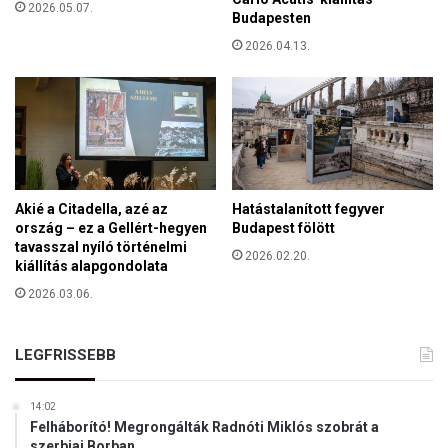
2026.05.07.
Budapesten
2026.04.13.
Akié a Citadella, azé az
Hatástalanított fegyver
ország – ez a Gellért-hegyen
Budapest fölött
tavasszal nyíló történelmi
2026.02.20.
kiállítás alapgondolata
2026.03.06.
LEGFRISSEBB
14:02
Felháborító! Megrongálták Radnóti Miklós szobrát a
szerbiai Borban