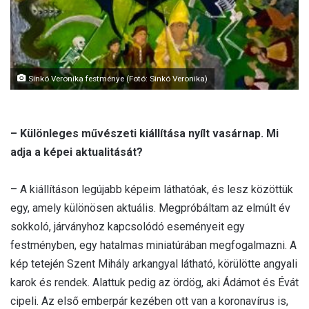
Sinkó Veronika festménye (Fotó: Sinkó Veronika)
– Különleges művészeti kiállítása nyílt vasárnap. Mi
adja a képei aktualitását?
– A kiállításon legújabb képeim láthatóak, és lesz közöttük
egy, amely különösen aktuális. Megpróbáltam az elmúlt év
sokkoló, járványhoz kapcsolódó eseményeit egy
festményben, egy hatalmas miniatúrában megfogalmazni. A
kép tetején Szent Mihály arkangyal látható, körülötte angyali
karok és rendek. Alattuk pedig az ördög, aki Ádámot és Évát
cipeli. Az első emberpár kezében ott van a koronavírus is,