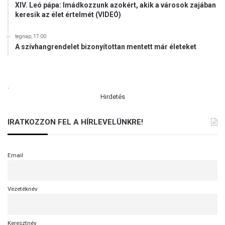
XIV. Leó pápa: Imádkozzunk azokért, akik a városok zajában
keresik az élet értelmét (VIDEÓ)
tegnap, 17:00
A szívhangrendelet bizonyítottan mentett már életeket
.
Hirdetés
IRATKOZZON FEL A HÍRLEVELÜNKRE!
Email
Vezetéknév
Keresztnév