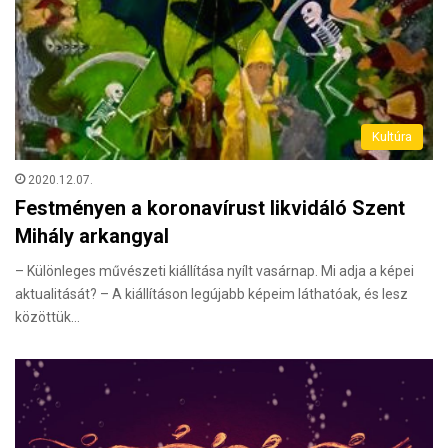
Kultúra
2020.12.07.
Festményen a koronavírust likvidáló Szent
Mihály arkangyal
– Különleges művészeti kiállítása nyílt vasárnap. Mi adja a képei
aktualitását? – A kiállításon legújabb képeim láthatóak, és lesz
közöttük…