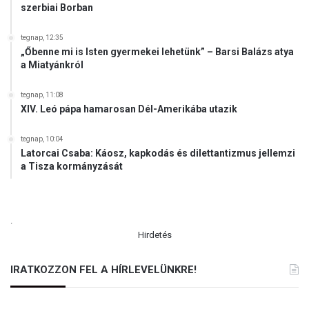
szerbiai Borban
tegnap, 12:35
„Őbenne mi is Isten gyermekei lehetünk” – Barsi Balázs atya
a Miatyánkról
tegnap, 11:08
XIV. Leó pápa hamarosan Dél-Amerikába utazik
tegnap, 10:04
Latorcai Csaba: Káosz, kapkodás és dilettantizmus jellemzi
a Tisza kormányzását
.
Hirdetés
IRATKOZZON FEL A HÍRLEVELÜNKRE!