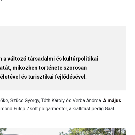
 a változó társadalmi és kultúrpolitikai
ulatát, miközben története szorosan
letével és turisztikai fejlődésével.
mőke, Szücs György, Tóth Károly és Verba Andrea.
A május
mond Fülöp Zsolt polgármester, a kiállítást pedig Gaál