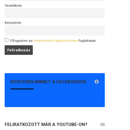
Vezetéknév
Keresztnév
Elfogadom az
Adatkezelési tájékoztatóban
foglaltakat.
KÖVESSEN MINKET A FACEBOOKON
FELIRATKOZOTT MÁR A YOUTUBE-ON?