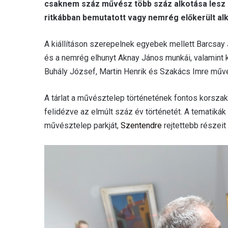
csaknem száz művész több száz alkotása lesz l
ritkábban bemutatott vagy nemrég előkerült alk
A kiállításon szerepelnek egyebek mellett Barcsay 
és a nemrég elhunyt Aknay János munkái, valamint k
Buhály József, Martin Henrik és Szakács Imre műve
A tárlat a művésztelep történetének fontos korszaka
felidézve az elmúlt száz év történetét. A tematikák
művésztelep parkját,
Szentendre
rejtettebb részeit