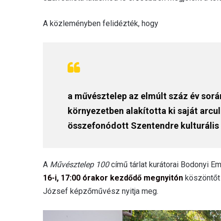
A közleményben felidézték, hogy
a művésztelep az elmúlt száz év során
környezetben alakította ki saját arc
összefonódott Szentendre kulturális é
A
Művésztelep 100
című tárlat kurátorai Bodonyi E
16-i, 17:00 órakor kezdődő megnyitón
köszöntőt 
József képzőművész nyitja meg.