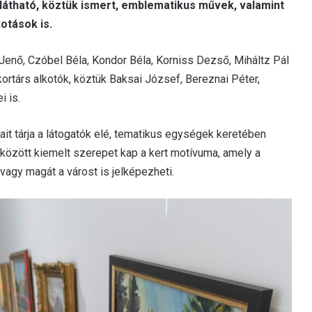
átható, köztük ismert, emblematikus művek, valamint
otások is.
Jenő, Czóbel Béla, Kondor Béla, Korniss Dezső, Miháltz Pál
ortárs alkotók, köztük Baksai József, Bereznai Péter,
i is.
it tárja a látogatók elé, tematikus egységek keretében
 között kiemelt szerepet kap a kert motívuma, amely a
 vagy magát a várost is jelképezheti.