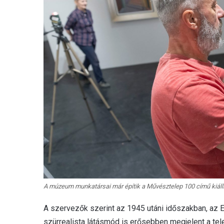
A múzeum munkatársai már építik a Művésztelep 100 című kiál
A szervezők szerint az 1945 utáni időszakban, az
szürrealista látásmód is erősebben megjelent a tel