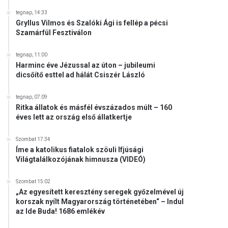
tegnap, 14:33
Gryllus Vilmos és Szalóki Ági is fellép a pécsi
Szamárfül Fesztiválon
tegnap, 11:00
Harminc éve Jézussal az úton – jubileumi
dicsőítő esttel ad hálát Csiszér László
tegnap, 07:09
Ritka állatok és másfél évszázados múlt – 160
éves lett az ország első állatkertje
Szombat 17:34
Íme a katolikus fiatalok szöuli Ifjúsági
Világtalálkozójának himnusza (VIDEÓ)
Szombat 15:02
„Az egyesített keresztény seregek győzelmével új
korszak nyílt Magyarország történetében“ – Indul
az Ide Buda! 1686 emlékév