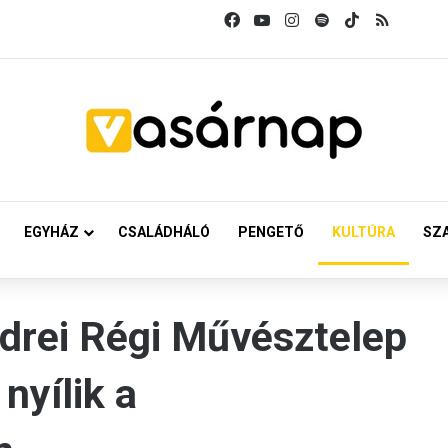
Facebook
YouTube
Instagram
Spotify
TikTok
RSS
EGYHÁZ
CSALÁDHÁLÓ
PENGETŐ
KULTÚRA
SZ
drei Régi Művésztelep
 nyílik a