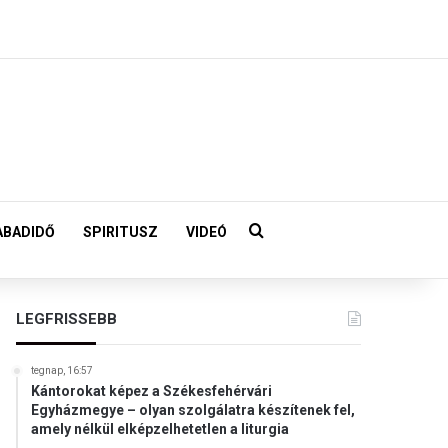
Keresés:
ABADIDŐ
SPIRITUSZ
VIDEÓ
LEGFRISSEBB
tegnap, 16:57
Kántorokat képez a Székesfehérvári
Egyházmegye – olyan szolgálatra készítenek fel,
amely nélkül elképzelhetetlen a liturgia