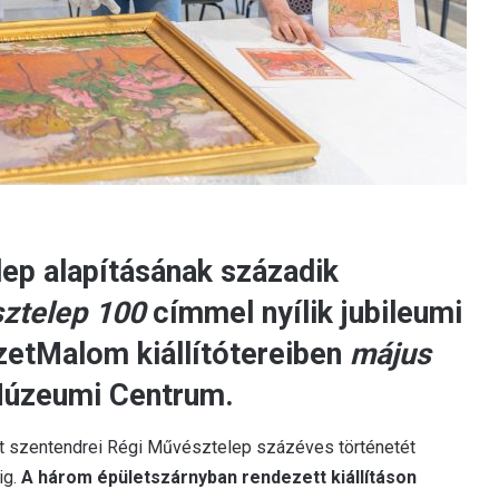
ep alapításának századik
ztelep 100
címmel nyílik jubileumi
szetMalom kiállítótereiben
május
Múzeumi Centrum.
tott szentendrei Régi Művésztelep százéves történetét
ig.
A három épületszárnyban rendezett kiállításon