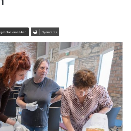
n
gosztás email-ben
Nyomtatás