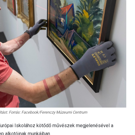
lítást. Forrás: Facebook/Ferenczy Múzeumi Centrum
 Európai Iskolához kötődő művészek megjelenésével a
ep alkotóinak munkáiban.