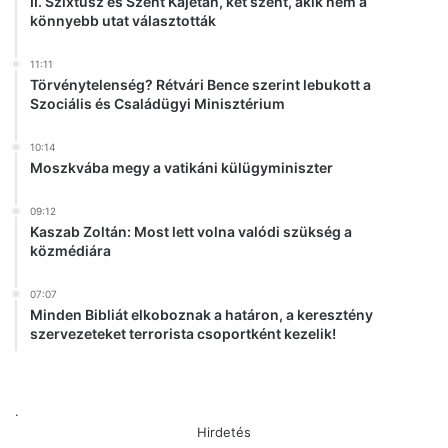
II. Szixtusz és Szent Kajetán, két szent, akik nem a
é
könnyebb utat választották
s
z
11:11
e
Törvénytelenség? Rétvári Bence szerint lebukott a
t
Szociális és Családügyi Minisztérium
M
a
10:14
l
Moszkvába megy a vatikáni külügyminiszter
o
m
09:12
b
Kaszab Zoltán: Most lett volna valódi szükség a
a
közmédiára
n
07:07
Minden Bibliát elkoboznak a határon, a keresztény
szervezeteket terrorista csoportként kezelik!
.
Hirdetés