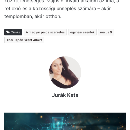
között lehetséges. Május 9. kiváló alkalom az ima, a
reflexió és a közösségi ünneplés számára – akár
templomban, akár otthon.
Címke
A magyar pálos szerzetes
egyházi szentek
május 9
Thar-Ispán Szent Albert
Jurák Kata