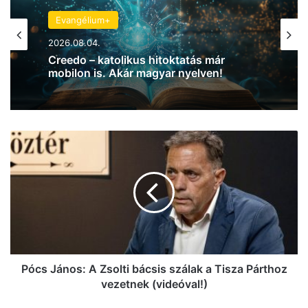
Evangélium+
2026.08.04.
Creedo – katolikus hitoktatás már
mobilon is. Akár magyar nyelven!
P
ó
c
s
J
á
n
o
s
:
Pócs János: A Zsolti bácsis szálak a Tisza Párthoz
A
vezetnek (videóval!)
Z