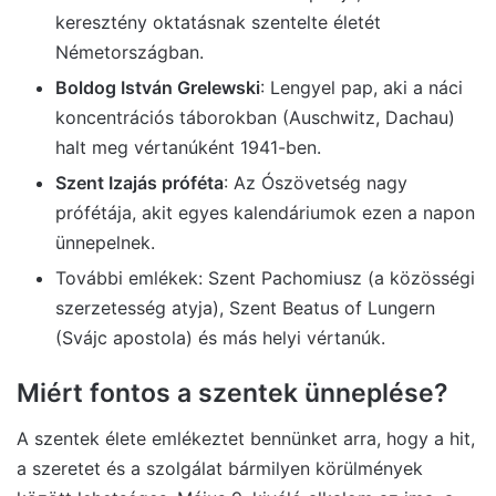
keresztény oktatásnak szentelte életét
Németországban.
Boldog István Grelewski
: Lengyel pap, aki a náci
koncentrációs táborokban (Auschwitz, Dachau)
halt meg vértanúként 1941-ben.
Szent Izajás próféta
: Az Ószövetség nagy
prófétája, akit egyes kalendáriumok ezen a napon
ünnepelnek.
További emlékek: Szent Pachomiusz (a közösségi
szerzetesség atyja), Szent Beatus of Lungern
(Svájc apostola) és más helyi vértanúk.
Miért fontos a szentek ünneplése?
A szentek élete emlékeztet bennünket arra, hogy a hit,
a szeretet és a szolgálat bármilyen körülmények