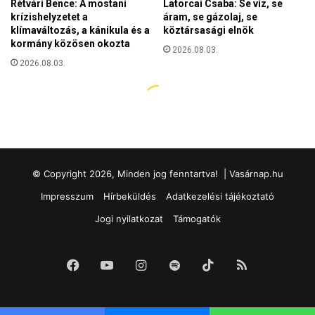
© Copyright 2026, Minden jog fenntartva! |
Vasárnap.hu
Impresszum
Hírbeküldés
Adatkezelési tájékoztató
Jogi nyilatkozat
Támogatók
Facebook
YouTube
Instagram
Spotify
TikTok
RSS