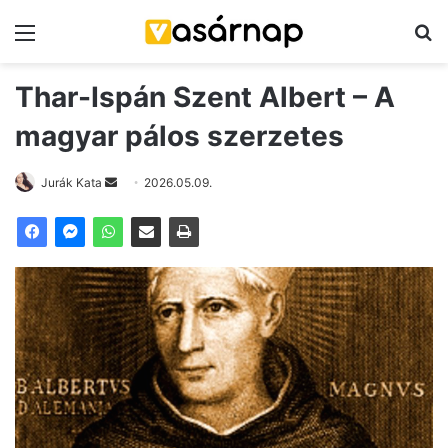
Menü
K
Thar-Ispán Szent Albert – A
magyar pálos szerzetes
Jurák Kata
S
2026.05.09.
e
n
d
a
n
e
m
a
i
l