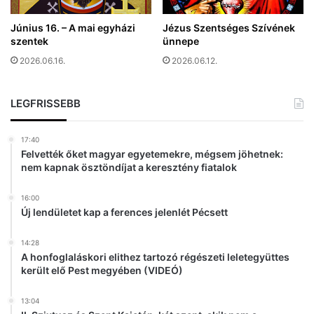
ó
m
v
Június 16. – A mai egyházi
Jézus Szentséges Szívének
i
a
szentek
ünnepe
k
l
i
2026.06.16.
2026.06.12.
!
á
)
l
LEGFRISSEBB
l
í
t
17:40
á
Felvették őket magyar egyetemekre, mégsem jöhetnek:
s
nem kapnak ösztöndíjat a keresztény fiatalok
n
y
16:00
í
Új lendületet kap a ferences jelenlét Pécsett
l
i
14:28
k
A honfoglaláskori elithez tartozó régészeti leletegyüttes
a
került elő Pest megyében (VIDEÓ)
M
ű
13:04
v