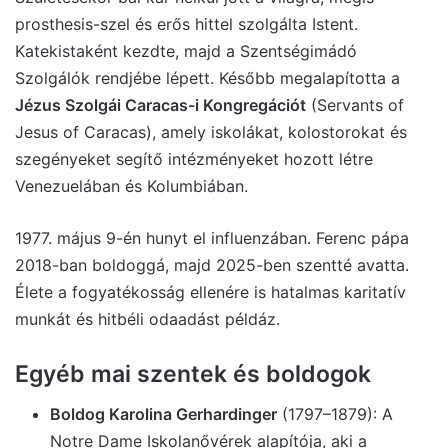
prosthesis-szel és erős hittel szolgálta Istent.
Katekistaként kezdte, majd a Szentségimádó
Szolgálók rendjébe lépett. Később megalapította a
Jézus Szolgái Caracas-i Kongregációt
(Servants of
Jesus of Caracas), amely iskolákat, kolostorokat és
szegényeket segítő intézményeket hozott létre
Venezuelában és Kolumbiában.
1977. május 9-én hunyt el influenzában. Ferenc pápa
2018-ban boldoggá, majd 2025-ben szentté avatta.
Élete a fogyatékosság ellenére is hatalmas karitatív
munkát és hitbéli odaadást példáz.
Egyéb mai szentek és boldogok
Boldog Karolina Gerhardinger
(1797–1879): A
Notre Dame Iskolanővérek alapítója, aki a