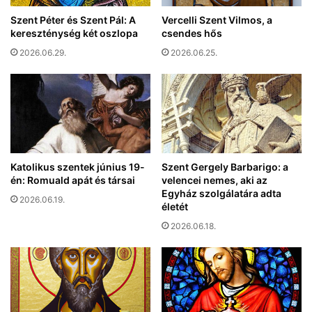
é
a
g
Szent Péter és Szent Pál: A
Vercelli Szent Vilmos, a
P
kereszténység két oszlopa
csendes hős
i
á
M
2026.06.29.
2026.06.25.
r
ű
t
v
h
é
o
s
z
z
v
t
e
e
z
l
Katolikus szentek június 19-
Szent Gergely Barbarigo: a
e
én: Romuald apát és társai
velencei nemes, aki az
e
t
Egyház szolgálatára adta
p
2026.06.19.
n
életét
–
e
j
2026.06.18.
k
u
(
b
v
i
i
l
d
e
e
u