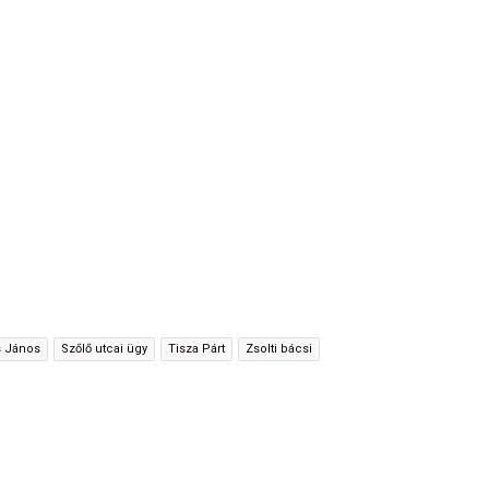
 János
Szőlő utcai ügy
Tisza Párt
Zsolti bácsi