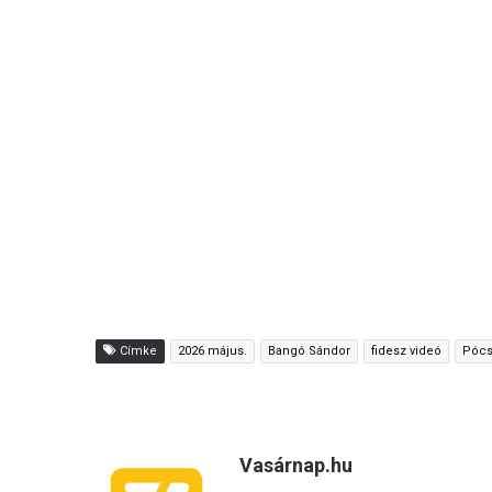
Címke
2026 május.
Bangó Sándor
fidesz videó
Pócs
Vasárnap.hu