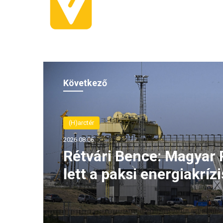
Következő
(H)arctér
2026.08.06.
Rétvári Bence: Magyar 
lett a paksi energiakrízi
legnagyobb rémhírterje
(VIDEÓ)