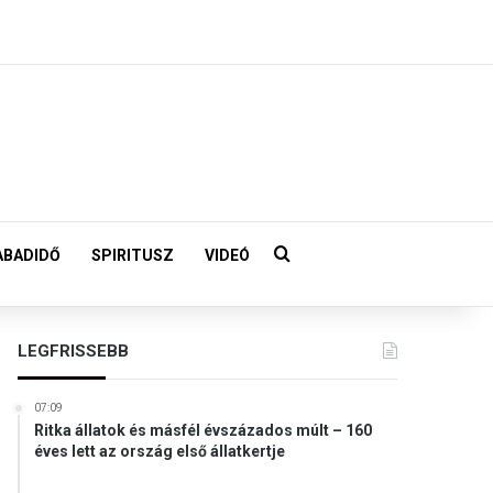
Keresés:
ABADIDŐ
SPIRITUSZ
VIDEÓ
LEGFRISSEBB
07:09
Ritka állatok és másfél évszázados múlt – 160
éves lett az ország első állatkertje