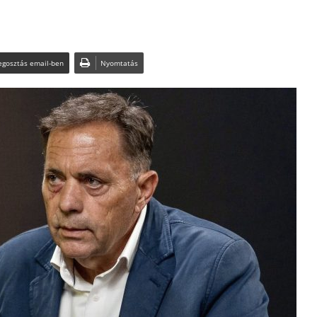
gosztás email-ben
Nyomtatás