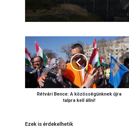
R
é
t
v
á
r
i
B
e
Rétvári Bence: A közösségünknek újra
n
c
talpra kell állni!
e
:
A
Ezek is érdekelhetik
k