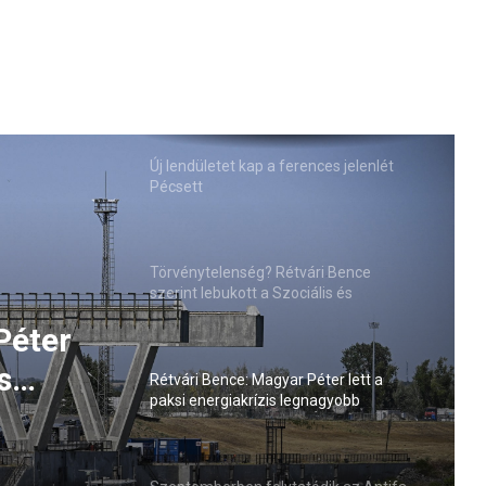
Új lendületet kap a ferences jelenlét
Pécsett
Törvénytelenség? Rétvári Bence
szerint lebukott a Szociális és
Családügyi Minisztérium
Péter
s
Rétvári Bence: Magyar Péter lett a
paksi energiakrízis legnagyobb
sztője
rémhírterjesztője (VIDEÓ)