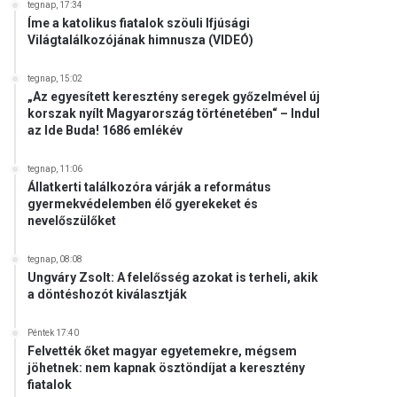
tegnap, 17:34
Íme a katolikus fiatalok szöuli Ifjúsági
Világtalálkozójának himnusza (VIDEÓ)
tegnap, 15:02
„Az egyesített keresztény seregek győzelmével új
korszak nyílt Magyarország történetében“ – Indul
az Ide Buda! 1686 emlékév
tegnap, 11:06
Állatkerti találkozóra várják a református
gyermekvédelemben élő gyerekeket és
nevelőszülőket
tegnap, 08:08
Ungváry Zsolt: A felelősség azokat is terheli, akik
a döntéshozót kiválasztják
Péntek 17:40
Felvették őket magyar egyetemekre, mégsem
jöhetnek: nem kapnak ösztöndíjat a keresztény
fiatalok