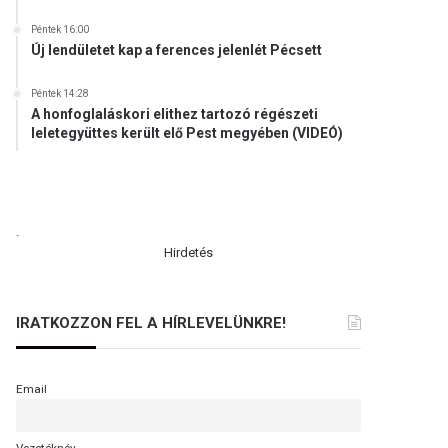
Péntek 16:00
Új lendületet kap a ferences jelenlét Pécsett
Péntek 14:28
A honfoglaláskori elithez tartozó régészeti
leletegyüttes került elő Pest megyében (VIDEÓ)
.
Hirdetés
IRATKOZZON FEL A HÍRLEVELÜNKRE!
Email