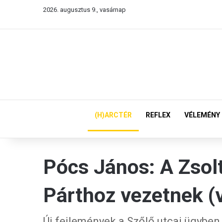
2026. augusztus 9., vasárnap
(H)ARCTÉR
REFLEX
VÉLEMÉNY
Pócs János: A Zsolt
Párthoz vezetnek (v
Új fejlemények a Szőlő utcai ügyben