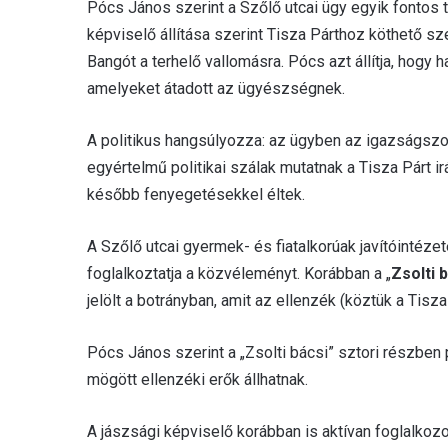
Pócs János szerint a Szőlő utcai ügy egyik fontos t
képviselő állítása szerint Tisza Párthoz köthető s
Bangót a terhelő vallomásra. Pócs azt állítja, hogy 
amelyeket átadott az ügyészségnek.
A politikus hangsúlyozza: az ügyben az igazságszol
egyértelmű politikai szálak mutatnak a Tisza Párt i
később fenyegetésekkel éltek.
A Szőlő utcai gyermek- és fiatalkorúak javítóintéz
foglalkoztatja a közvéleményt. Korábban a „
Zsolti 
jelölt a botrányban, amit az ellenzék (köztük a Tisza
Pócs János szerint a „Zsolti bácsi” sztori részben
mögött ellenzéki erők állhatnak.
A jászsági képviselő korábban is aktívan foglalkozo