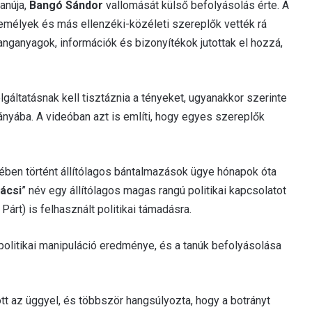
anúja,
Bangó Sándor
vallomását külső befolyásolás érte. A
zemélyek és más ellenzéki-közéleti szereplők vették rá
hanganyagok, információk és bizonyítékok jutottak el hozzá,
gáltatásnak kell tisztáznia a tényeket, ugyanakkor szerinte
rányába. A videóban azt is említi, hogy egyes szereplők
etében történt állítólagos bántalmazások ügye hónapok óta
bácsi
” név egy állítólagos magas rangú politikai kapcsolatot
 Párt) is felhasznált politikai támadásra.
 politikai manipuláció eredménye, és a tanúk befolyásolása
tt az üggyel, és többször hangsúlyozta, hogy a botrányt