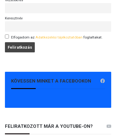
Vezetéknév
Keresztnév
Elfogadom az
Adatkezelési tájékoztatóban
foglaltakat.
KÖVESSEN MINKET A FACEBOOKON
FELIRATKOZOTT MÁR A YOUTUBE-ON?