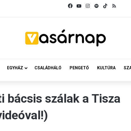
Facebook
YouTube
Instagram
Spotify
TikTok
RSS
EGYHÁZ
CSALÁDHÁLÓ
PENGETŐ
KULTÚRA
SZ
i bácsis szálak a Tisza
ideóval!)