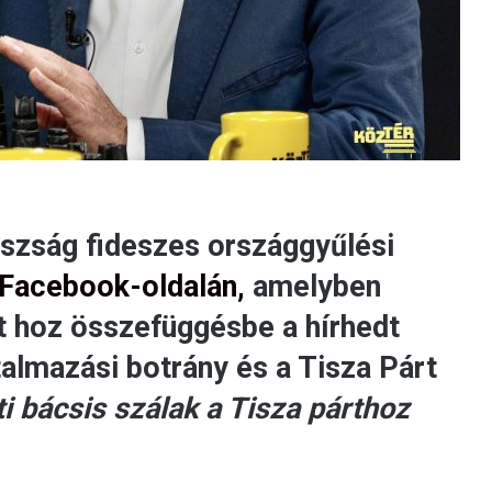
szság fideszes országgyűlési
Facebook-oldalán,
amelyben
at hoz összefüggésbe a hírhedt
ntalmazási botrány és a Tisza Párt
ti bácsis szálak a Tisza párthoz