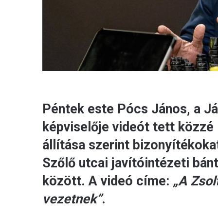
Péntek este Pócs János, a Já
képviselője videót tett közzé
állítása szerint bizonyítékok
Szőlő utcai javítóintézeti bá
között. A videó címe:
„A Zsol
vezetnek”
.