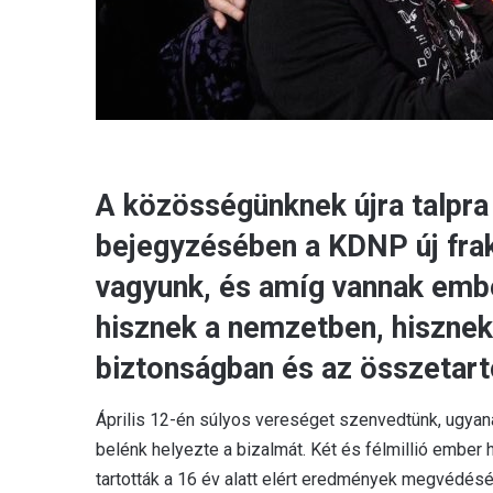
A közösségünknek újra talpra 
bejegyzésében a KDNP új frak
vagyunk, és amíg vannak embe
hisznek a nemzetben, hisznek
biztonságban és az összetarto
Április 12-én súlyos vereséget szenvedtünk, ugyan
belénk helyezte a bizalmát. Két és félmillió ember 
tartották a 16 év alatt elért eredmények megvédésé