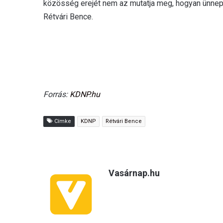
közösség erejét nem az mutatja meg, hogyan ünnepel
Rétvári Bence.
Forrás:
KDNP.hu
Címke
KDNP
Rétvári Bence
Vasárnap.hu