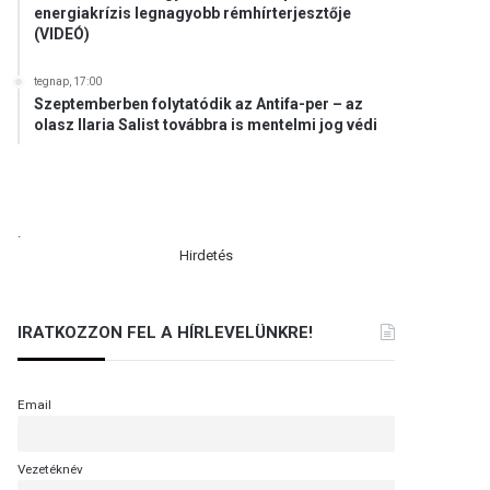
energiakrízis legnagyobb rémhírterjesztője
(VIDEÓ)
tegnap, 17:00
Szeptemberben folytatódik az Antifa-per – az
olasz Ilaria Salist továbbra is mentelmi jog védi
.
Hirdetés
IRATKOZZON FEL A HÍRLEVELÜNKRE!
Email
Vezetéknév