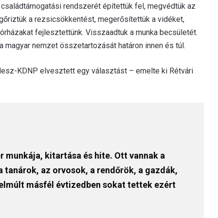
b családtámogatási rendszerét építettük fel, megvédtük az
gőriztük a rezsicsökkentést, megerősítettük a vidéket,
s kórházakat fejlesztettünk. Visszaadtuk a munka becsületét.
a magyar nemzet összetartozását határon innen és túl.
desz-KDNP elvesztett egy választást – emelte ki Rétvári
 munkája, kitartása és hite. Ott vannak a
a tanárok, az orvosok, a rendőrök, a gazdák,
elmúlt másfél évtizedben sokat tettek ezért