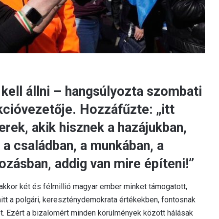
kell állni – hangsúlyozta szombati
cióvezetője. Hozzáfűzte: „itt
rek, akik hisznek a hazájukban,
 a családban, a munkában, a
zásban, addig van mire építeni!”
akkor két és félmillió magyar ember minket támogatott,
hitt a polgári, kereszténydemokrata értékekben, fontosnak
t. Ezért a bizalomért minden körülmények között hálásak