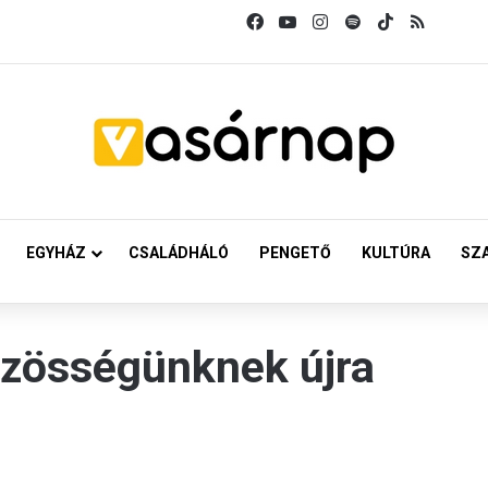
Facebook
YouTube
Instagram
Spotify
TikTok
RSS
EGYHÁZ
CSALÁDHÁLÓ
PENGETŐ
KULTÚRA
SZ
özösségünknek újra