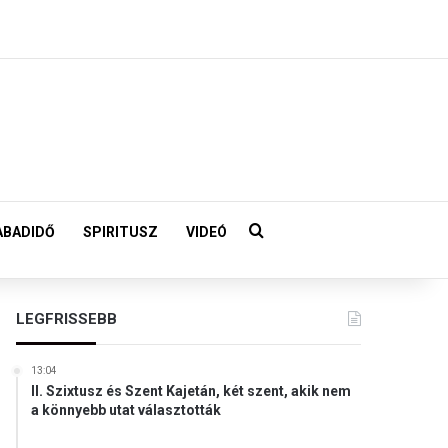
Keresés:
ABADIDŐ
SPIRITUSZ
VIDEÓ
LEGFRISSEBB
13:04
II. Szixtusz és Szent Kajetán, két szent, akik nem
a könnyebb utat választották