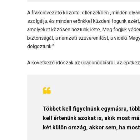
A frakcióvezető közölte, ellenzékben „minden olya
szolgálja, és minden erőnkkel küzdeni fogunk azér
amelyeket közösen hoztunk létre. Meg fogjuk véden
biztonságát, a nemzeti szuverenitást, a vidéki Mag
dolgoztunk.”
A következő időszak az újragondolásról, az építkezé
Többet kell figyelnünk egymásra, töb
kell értenünk azokat is, akik most 
két külön ország, akkor sem, ha most