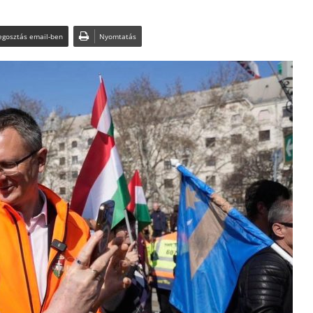
gosztás email-ben
Nyomtatás