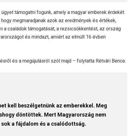
n ügyet támogatni fogunk, amely a magyar emberek érdekét
t, hogy megmaradjanak azok az eredmények és értékek,
i a családok támogatását, a rezsicsökkentést, az ország
yarországot és mindazt, amiért az elmúlt 16 évben
sről és a megújulásról szól majd – folytatta Rétvári Bence.
bet kell beszélgetnünk az emberekkel. Meg
máshogy döntöttek. Mert Magyarország nem
 sok a fájdalom és a csalódottság.