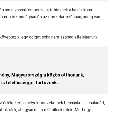
, és amíg vannak emberek, akik hisznek a hazájukban,
ban, a biztonságban és az összetartozásban, addig van
 következik, egy dolgot soha nem szabad elfelejtenünk:
dmény, Magyarország a közös otthonunk,
is felelősséggel tartozunk.
 az értékekért, amelyek összekötnek bennünket: a családért,
ttok ránk, ahogyan mi is számítunk rátok! Mert egy