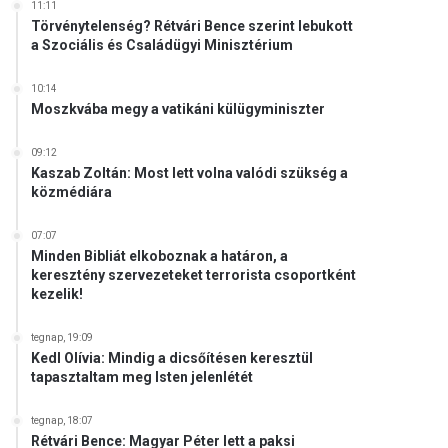
11:11
Törvénytelenség? Rétvári Bence szerint lebukott
a Szociális és Családügyi Minisztérium
10:14
Moszkvába megy a vatikáni külügyminiszter
09:12
Kaszab Zoltán: Most lett volna valódi szükség a
közmédiára
07:07
Minden Bibliát elkoboznak a határon, a
keresztény szervezeteket terrorista csoportként
kezelik!
tegnap, 19:09
Kedl Olívia: Mindig a dicsőítésen keresztül
tapasztaltam meg Isten jelenlétét
tegnap, 18:07
Rétvári Bence: Magyar Péter lett a paksi