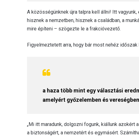
A közösségünknek újra talpra kell állni! Itt vagyunk
hisznek a nemzetben, hisznek a családban, a munká
mire építeni – szögezte le a frakcióvezető.
Figyelmeztetett arra, hogy bár most nehéz időszak
a haza több mint egy választási ere
amelyért győzelemben és vereségben 
„Mi itt maradunk, dolgozni fogunk, kiállunk azokért
a biztonságért, a nemzetért és egymásért. Számítha