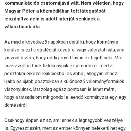
kommunikációs csatornájává vált. Nem véletlen, hogy
Magyar Péter a közmédiában tett látogatását
leszámítva nem is adott interjút senkinek a
választások óta.
Az majd a következő napokban derül ki, hogy kormányra
kerülve is ezt a stratégiát követi-e, vagy változtat rajta, ami
viszont biztos, hogy eddig, rövid távon ez bejött neki. Már
csak azért is tűnik hatékonynak ez a módszer, mert a
posztokra érkező reakciókból és abból, ahogyan ehhez
újabb és újabb posztokban a különböző véleményformálók
viszonyulnak, látszólag egész pontosan le lehet mérni,
hogy a társadalom mit gondol a leendő kormányzat egy-egy
döntéséről.
Csakhogy éppen ez az, ami ennek a legnagyobb veszélye
is. Egyrészt azért, mert az ember könnyen belekerülhet egy