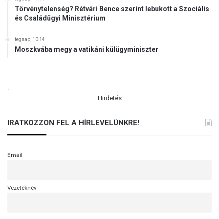
Törvénytelenség? Rétvári Bence szerint lebukott a Szociális
és Családügyi Minisztérium
tegnap, 10:14
Moszkvába megy a vatikáni külügyminiszter
.
Hirdetés
IRATKOZZON FEL A HÍRLEVELÜNKRE!
Email
Vezetéknév