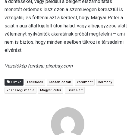
a döntéseket, vagy például a beígért elszámoltatás
menetét érdemes lesz ezen a szemüvegen keresztül is
vizsgálni, és feltenni azt a kérdést, hogy Magyar Péter a
saját maga által kijelölt úton halad, vagy a bejegyzése alatt
véleményt nyilvánítók akaratának próbál megfelelni – ami
nem is biztos, hogy minden esetben tükrözi a társadalmi
elvárást.
Vezetőkép forrása: pixabay.com
Címke
Facebook
Kaszab Zoltán
komment
kormány
közösségi média
Magyar Péter
Tisza Párt