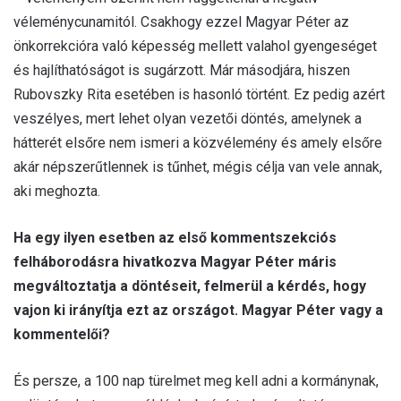
véleménycunamitól. Csakhogy ezzel Magyar Péter az
önkorrekcióra való képesség mellett valahol gyengeséget
és hajlíthatóságot is sugárzott. Már másodjára, hiszen
Rubovszky Rita esetében is hasonló történt. Ez pedig azért
veszélyes, mert lehet olyan vezetői döntés, amelynek a
hátterét elsőre nem ismeri a közvélemény és amely elsőre
akár népszerűtlennek is tűnhet, mégis célja van vele annak,
aki meghozta.
Ha egy ilyen esetben az első kommentszekciós
felháborodásra hivatkozva Magyar Péter máris
megváltoztatja a döntéseit, felmerül a kérdés, hogy
vajon ki irányítja ezt az országot. Magyar Péter vagy a
kommentelői?
És persze, a 100 nap türelmet meg kell adni a kormánynak,