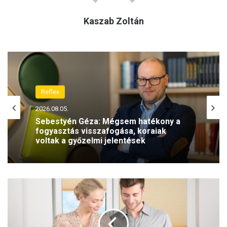
Kaszab Zoltán
Reflex
2026.08.05.
Sebestyén Géza: Mégsem hatékony a
fogyasztás visszafogása, koraiak
voltak a győzelmi jelentések
4
e
g
y
s