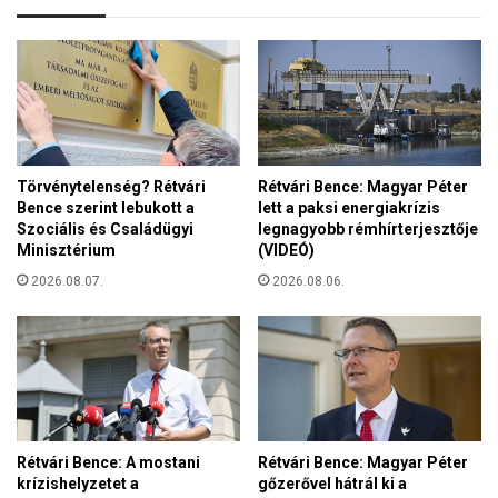
k
t
ö
(
z
V
ö
I
s
D
s
E
é
Ó
g
)
Törvénytelenség? Rétvári
Rétvári Bence: Magyar Péter
ü
Bence szerint lebukott a
lett a paksi energiakrízis
n
Szociális és Családügyi
legnagyobb rémhírterjesztője
k
Minisztérium
(VIDEÓ)
n
e
2026.08.07.
2026.08.06.
k
ú
j
r
a
t
a
Rétvári Bence: A mostani
Rétvári Bence: Magyar Péter
l
krízishelyzetet a
gőzerővel hátrál ki a
p