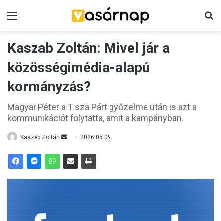
Menü
K
Kaszab Zoltán: Mivel jár a
közösségimédia-alapú
kormányzás?
Magyar Péter a Tisza Párt győzelme után is azt a
kommunikációt folytatta, amit a kampányban.
Kaszab Zoltán
S
2026.05.09.
e
n
d
a
n
e
m