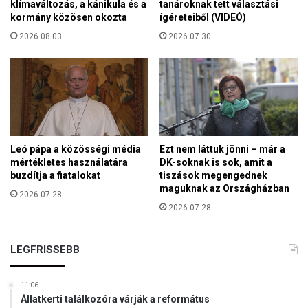
klímaváltozás, a kánikula és a
tanároknak tett választási
r
kormány közösen okozta
ígéreteiből (VIDEÓ)
a
2026.08.03.
2026.07.30.
k
e
l
l
á
l
l
n
Leó pápa a közösségi média
Ezt nem láttuk jönni – már a
i
mértékletes használatára
DK-soknak is sok, amit a
!
buzdítja a fiatalokat
tiszások megengednek
maguknak az Országházban
2026.07.28.
2026.07.28.
LEGFRISSEBB
11:06
Állatkerti találkozóra várják a református