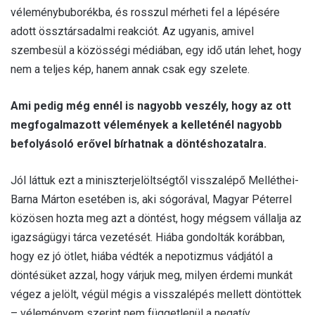
véleménybuborékba, és rosszul mérheti fel a lépésére
adott össztársadalmi reakciót. Az ugyanis, amivel
szembesül a közösségi médiában, egy idő után lehet, hogy
nem a teljes kép, hanem annak csak egy szelete.
Ami pedig még ennél is nagyobb veszély, hogy az ott
megfogalmazott vélemények a kelleténél nagyobb
befolyásoló erővel bírhatnak a döntéshozatalra.
Jól láttuk ezt a miniszterjelöltségtől visszalépő Melléthei-
Barna Márton esetében is, aki sógorával, Magyar Péterrel
közösen hozta meg azt a döntést, hogy mégsem vállalja az
igazságügyi tárca vezetését. Hiába gondolták korábban,
hogy ez jó ötlet, hiába védték a nepotizmus vádjától a
döntésüket azzal, hogy várjuk meg, milyen érdemi munkát
végez a jelölt, végül mégis a visszalépés mellett döntöttek
– véleményem szerint nem függetlenül a negatív