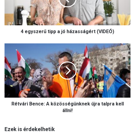
z
e
r
ű
4 egyszerű tipp a jó házasságért (VIDEÓ)
t
i
p
R
p
é
a
t
j
v
ó
á
h
r
á
i
z
B
a
e
s
Rétvári Bence: A közösségünknek újra talpra kell
n
s
c
állni!
á
e
g
:
é
Ezek is érdekelhetik
A
r