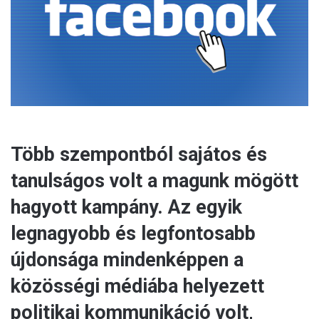
a
i
l
Több szempontból sajátos és
tanulságos volt a magunk mögött
hagyott kampány. Az egyik
legnagyobb és legfontosabb
újdonsága mindenképpen a
közösségi médiába helyezett
politikai kommunikáció volt,