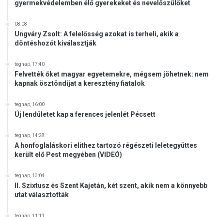
gyermekvédelemben élő gyerekeket és nevelőszülőket
08:08
Ungváry Zsolt: A felelősség azokat is terheli, akik a
döntéshozót kiválasztják
tegnap, 17:40
Felvették őket magyar egyetemekre, mégsem jöhetnek: nem
kapnak ösztöndíjat a keresztény fiatalok
tegnap, 16:00
Új lendületet kap a ferences jelenlét Pécsett
tegnap, 14:28
A honfoglaláskori elithez tartozó régészeti leletegyüttes
került elő Pest megyében (VIDEÓ)
tegnap, 13:04
II. Szixtusz és Szent Kajetán, két szent, akik nem a könnyebb
utat választották
tegnap, 11:11