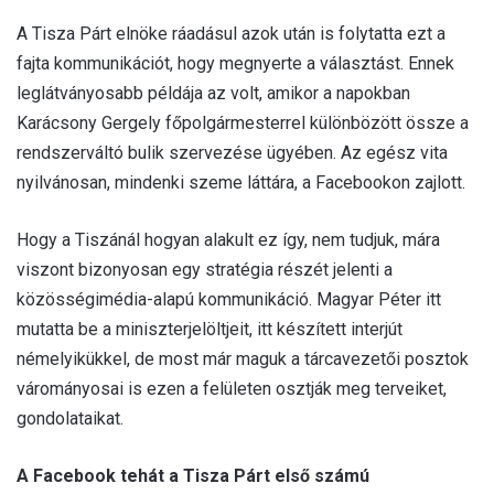
A Tisza Párt elnöke ráadásul azok után is folytatta ezt a
fajta kommunikációt, hogy megnyerte a választást. Ennek
leglátványosabb példája az volt, amikor a napokban
Karácsony Gergely főpolgármesterrel különbözött össze a
rendszerváltó bulik szervezése ügyében. Az egész vita
nyilvánosan, mindenki szeme láttára, a Facebookon zajlott.
Hogy a Tiszánál hogyan alakult ez így, nem tudjuk, mára
viszont bizonyosan egy stratégia részét jelenti a
közösségimédia-alapú kommunikáció. Magyar Péter itt
mutatta be a miniszterjelöltjeit, itt készített interjút
némelyikükkel, de most már maguk a tárcavezetői posztok
várományosai is ezen a felületen osztják meg terveiket,
gondolataikat.
A Facebook tehát a Tisza Párt első számú