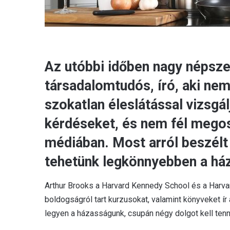
Az utóbbi időben nagy népsze
társadalomtudós, író, aki nem
szokatlan éleslátással vizsgál
kérdéseket, és nem fél megos
médiában. Most arról beszél
tehetünk legkönnyebben a há
Arthur Brooks a Harvard Kennedy School és a Harva
boldogságról tart kurzusokat, valamint könyveket í
legyen a házasságunk, csupán négy dolgot kell tenn