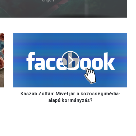
K
a
s
z
a
b
Z
o
l
Kaszab Zoltán: Mivel jár a közösségimédia-
t
á
alapú kormányzás?
n
:
M
i
v