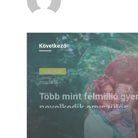
Következő
(H)arctér
2026.08.05.
A szívhangrendelet
bizonyítottan mentett 
életeket