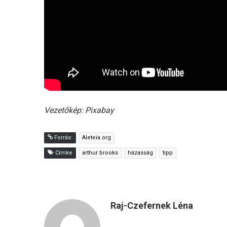
Vezetőkép: Pixabay
Forrás:
Aleteia.org
Címke
arthur brooks
házasság
tipp
Raj-Czefernek Léna