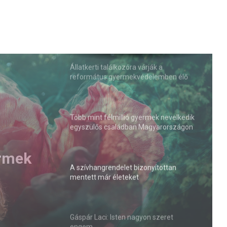
Állatkerti találkozóra várják a
református gyermekvédelemben élő
gyerekeket és nevelőszülőket
Több mint félmillió gyermek nevelkedik
egyszülős családban Magyarországon
(VIDEÓ)
már
A szívhangrendelet bizonyítottan
mentett már életeket
Gáspár Laci: Isten nagyon szeret
engem