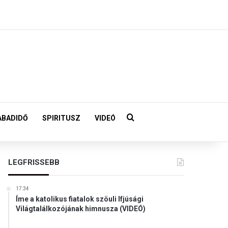
Keresés:
ABADIDŐ
SPIRITUSZ
VIDEÓ
LEGFRISSEBB
17:34
Íme a katolikus fiatalok szöuli Ifjúsági
Világtalálkozójának himnusza (VIDEÓ)