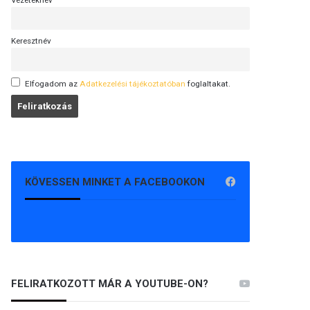
Vezetéknév
Keresztnév
Elfogadom az
Adatkezelési tájékoztatóban
foglaltakat.
KÖVESSEN MINKET A FACEBOOKON
FELIRATKOZOTT MÁR A YOUTUBE-ON?