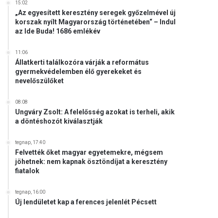
15:02
„Az egyesített keresztény seregek győzelmével új
korszak nyílt Magyarország történetében“ – Indul
az Ide Buda! 1686 emlékév
11:06
Állatkerti találkozóra várják a református
gyermekvédelemben élő gyerekeket és
nevelőszülőket
08:08
Ungváry Zsolt: A felelősség azokat is terheli, akik
a döntéshozót kiválasztják
tegnap, 17:40
Felvették őket magyar egyetemekre, mégsem
jöhetnek: nem kapnak ösztöndíjat a keresztény
fiatalok
tegnap, 16:00
Új lendületet kap a ferences jelenlét Pécsett