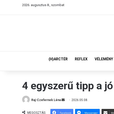
2026. augusztus 8., szombat
(H)ARCTÉR
REFLEX
VÉLEMÉNY
4 egyszerű tipp a j
Raj-Czefernek Léna
S
2026.05.08.
e
n
MEGOSZTÁS:
Facebook
Messenger
Me