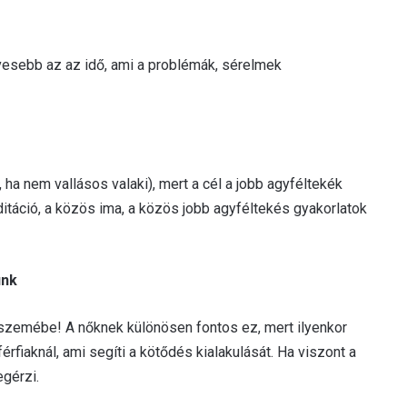
vesebb az az idő, ami a problémák, sérelmek
 ha nem vallásos valaki), mert a cél a jobb agyféltekék
táció, a közös ima, a közös jobb agyféltekés gyakorlatok
ünk
zemébe! A nőknek különösen fontos ez, mert ilyenkor
érfiaknál, ami segíti a kötődés kialakulását. Ha viszont a
gérzi.