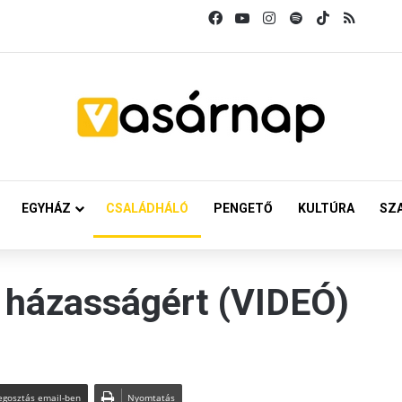
Facebook
YouTube
Instagram
Spotify
TikTok
RSS
EGYHÁZ
CSALÁDHÁLÓ
PENGETŐ
KULTÚRA
SZ
ó házasságért (VIDEÓ)
gosztás email-ben
Nyomtatás