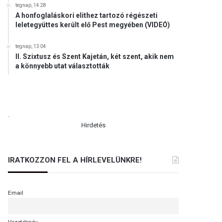
tegnap, 14:28
A honfoglaláskori elithez tartozó régészeti
leletegyüttes került elő Pest megyében (VIDEÓ)
tegnap, 13:04
II. Szixtusz és Szent Kajetán, két szent, akik nem
a könnyebb utat választották
.
Hirdetés
IRATKOZZON FEL A HÍRLEVELÜNKRE!
Email