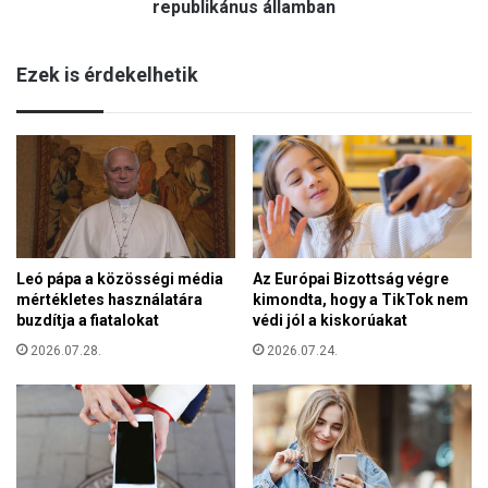
a
republikánus államban
v
p
e
o
t
Ezek is érdekelhetik
t
t
r
a
e
k
n
a
d
t
e
o
z
l
n
i
e
k
Leó pápa a közösségi média
Az Európai Bizottság végre
k
u
mértékletes használatára
kimondta, hogy a TikTok nem
a
s
buzdítja a fiatalokat
védi jól a kiskorúakat
P
p
r
2026.07.28.
2026.07.24.
ü
i
s
d
p
e
ö
h
k
e
ö
l