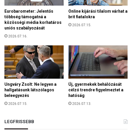
k
y
n
Eurobarometer: Jelentős
Online kijárási tilalom várhat a
e
y
többség támogatná a
brit fiatalokra
t
á
közösségi média korhatáros
t
2026.07.15.
r
uniós szabályozását
ú
i
2026.07.16.
j
ü
a
l
b
é
b
s
k
é
é
n
t
r
Ungváry Zsolt: Ne legyen a
Új, gyermekek behálózását
e
hallgatásunk látszólagos
célzó trendre figyelmeztet a
p
beleegyezés
hatóság
u
2026.07.15.
2026.07.13.
b
l
i
LEGFRISSEBB
k
á