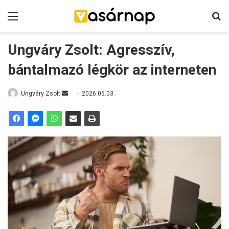
Menü
K
Ungváry Zsolt: Agresszív,
bántalmazó légkör az interneten
Ungváry Zsolt
S
2026.06.03.
e
n
d
a
n
e
m
a
i
l