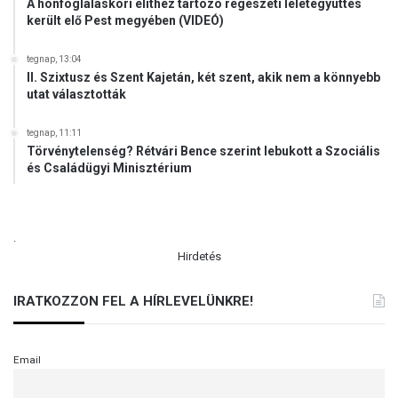
A honfoglaláskori elithez tartozó régészeti leletegyüttes
került elő Pest megyében (VIDEÓ)
tegnap, 13:04
II. Szixtusz és Szent Kajetán, két szent, akik nem a könnyebb
utat választották
tegnap, 11:11
Törvénytelenség? Rétvári Bence szerint lebukott a Szociális
és Családügyi Minisztérium
.
Hirdetés
IRATKOZZON FEL A HÍRLEVELÜNKRE!
Email