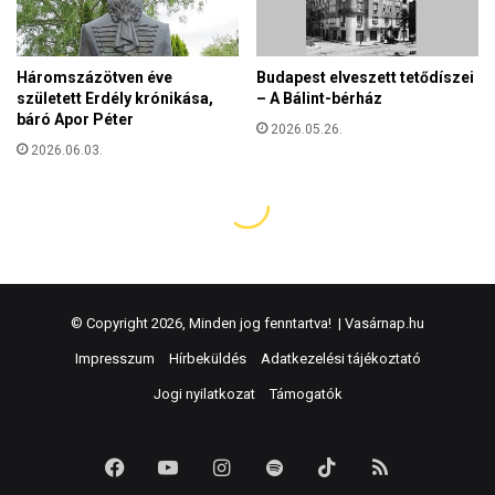
© Copyright 2026, Minden jog fenntartva! |
Vasárnap.hu
Impresszum
Hírbeküldés
Adatkezelési tájékoztató
Jogi nyilatkozat
Támogatók
Facebook
YouTube
Instagram
Spotify
TikTok
RSS