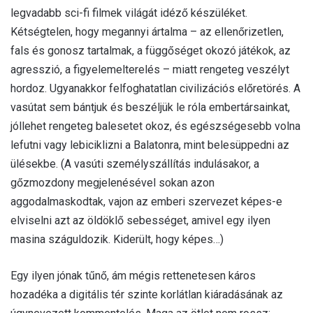
legvadabb sci-fi filmek világát idéző készüléket.
Kétségtelen, hogy megannyi ártalma – az ellenőrizetlen,
fals és gonosz tartalmak, a függőséget okozó játékok, az
agresszió, a figyelemelterelés – miatt rengeteg veszélyt
hordoz. Ugyanakkor felfoghatatlan civilizációs előretörés. A
vasútat sem bántjuk és beszéljük le róla embertársainkat,
jóllehet rengeteg balesetet okoz, és egészségesebb volna
lefutni vagy lebiciklizni a Balatonra, mint belesüppedni az
ülésekbe. (A vasúti személyszállítás indulásakor, a
gőzmozdony megjelenésével sokan azon
aggodalmaskodtak, vajon az emberi szervezet képes-e
elviselni azt az öldöklő sebességet, amivel egy ilyen
masina száguldozik. Kiderült, hogy képes…)
Egy ilyen jónak tűnő, ám mégis rettenetesen káros
hozadéka a digitális tér szinte korlátlan kiáradásának az