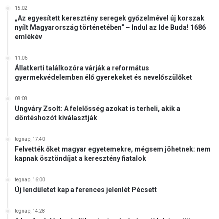
n
15:02
u
„Az egyesített keresztény seregek győzelmével új korszak
s
nyílt Magyarország történetében“ – Indul az Ide Buda! 1686
á
emlékév
l
l
11:06
a
Állatkerti találkozóra várják a református
gyermekvédelemben élő gyerekeket és nevelőszülőket
m
b
a
08:08
n
Ungváry Zsolt: A felelősség azokat is terheli, akik a
döntéshozót kiválasztják
tegnap, 17:40
Felvették őket magyar egyetemekre, mégsem jöhetnek: nem
kapnak ösztöndíjat a keresztény fiatalok
tegnap, 16:00
Új lendületet kap a ferences jelenlét Pécsett
tegnap, 14:28