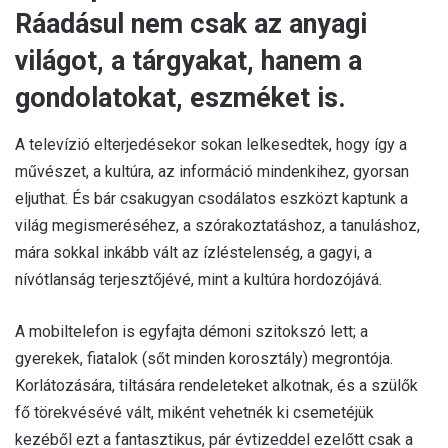
Ráadásul nem csak az anyagi
világot, a tárgyakat, hanem a
gondolatokat, eszméket is.
A televízió elterjedésekor sokan lelkesedtek, hogy így a
művészet, a kultúra, az információ mindenkihez, gyorsan
eljuthat. És bár csakugyan csodálatos eszközt kaptunk a
világ megismeréséhez, a szórakoztatáshoz, a tanuláshoz,
mára sokkal inkább vált az ízléstelenség, a gagyi, a
nívótlanság terjesztőjévé, mint a kultúra hordozójává.
A mobiltelefon is egyfajta démoni szitokszó lett; a
gyerekek, fiatalok (sőt minden korosztály) megrontója.
Korlátozására, tiltására rendeleteket alkotnak, és a szülők
fő törekvésévé vált, miként vehetnék ki csemetéjük
kezéből ezt a fantasztikus, pár évtizeddel ezelőtt csak a