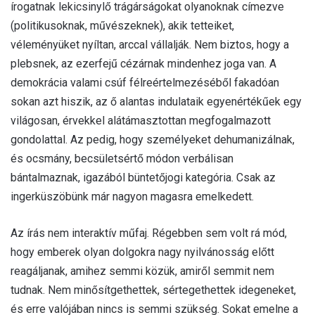
írogatnak lekicsinylő trágárságokat olyanoknak címezve
(politikusoknak, művészeknek), akik tetteiket,
véleményüket nyíltan, arccal vállalják. Nem biztos, hogy a
plebsnek, az ezerfejű cézárnak mindenhez joga van. A
demokrácia valami csúf félreértelmezéséből fakadóan
sokan azt hiszik, az ő alantas indulataik egyenértékűek egy
világosan, érvekkel alátámasztottan megfogalmazott
gondolattal. Az pedig, hogy személyeket dehumanizálnak,
és ocsmány, becsületsértő módon verbálisan
bántalmaznak, igazából büntetőjogi kategória. Csak az
ingerküszöbünk már nagyon magasra emelkedett.
Az írás nem interaktív műfaj. Régebben sem volt rá mód,
hogy emberek olyan dolgokra nagy nyilvánosság előtt
reagáljanak, amihez semmi közük, amiről semmit nem
tudnak. Nem minősítgethettek, sértegethettek idegeneket,
és erre valójában nincs is semmi szükség. Sokat emelne a