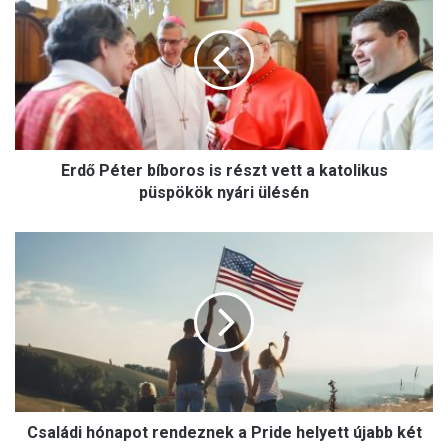
r
d
ő
P
é
t
e
r
Erdő Péter bíboros is részt vett a katolikus
b
í
püspökök nyári ülésén
b
o
C
r
s
o
a
s
l
i
á
s
d
r
i
é
h
s
ó
z
Családi hónapot rendeznek a Pride helyett újabb két
n
t