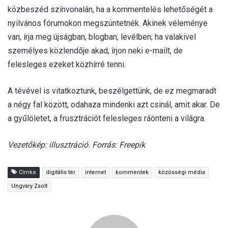
közbeszéd színvonalán, ha a kommentelés lehetőségét a
nyilvános fórumokon megszüntetnék. Akinek véleménye
van, írja meg újságban, blogban, levélben; ha valakivel
személyes közlendője akad, írjon neki e-mailt, de
felesleges ezeket közhírré tenni.
A tévével is vitatkoztunk, beszélgettünk, de ez megmaradt
a négy fal között, odahaza mindenki azt csinál, amit akar. De
a gyűlöletet, a frusztrációt felesleges ráönteni a világra.
Vezetőkép: illusztráció. Forrás: Freepik
Címke
digitális tér
internet
kommentek
közösségi média
Ungváry Zsolt