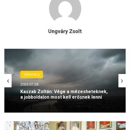
Ungváry Zsolt
Vélemény
2026.07.28.
Kaszab Zoltán: Vége a mézesheteknek,
a jobboldalon most kell erősnek lenni
E