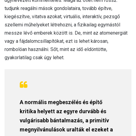
úgynevezett kommentelés. Maga az ötlet nem rossz:
tudjunk reagálni mások gondolataira, tovább építve,
kiegészítve, vitatva azokat; virtuális, interaktív, pezsgő
szellemi műhelyeket létrehozni, a fizikailag egymástól
messze lévő emberek között is. De, mint az atomenergiát
vagy a fájdalomcsillapítókat, ezt is lehet károsan,
rombolóan használni. Sőt, mint az idő eldöntötte,
gyakorlatilag csak úgy lehet.
A normális megbeszélés és építő
kritika helyett az egyre durvább és
vulgárisabb bántalmazás, a primitív
megnyilvánulások uralták el ezeket a