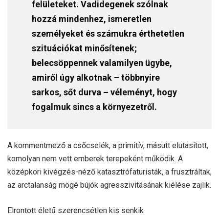
felületeket. Vadidegenek szólnak
hozzá mindenhez, ismeretlen
személyeket és számukra érthetetlen
szituációkat minősítenek;
belecsöppennek valamilyen ügybe,
amiről úgy alkotnak – többnyire
sarkos, sőt durva – véleményt, hogy
fogalmuk sincs a környezetről.
A kommentmező a csőcselék, a primitív, másutt elutasított,
komolyan nem vett emberek terepeként működik. A
középkori kivégzés-néző katasztrófaturisták, a frusztráltak,
az arctalanság mögé bújók agresszivitásának kiélése zajlik.
Elrontott életű szerencsétlen kis senkik