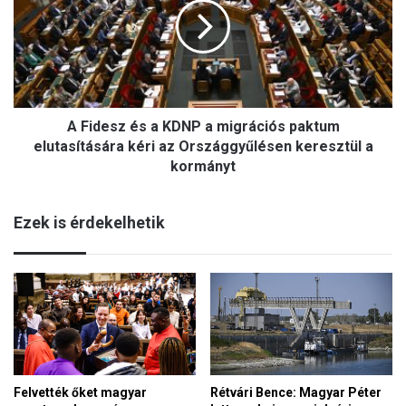
r
d
ü
e
s
s
s
z
z
é
e
s
l
A Fidesz és a KDNP a migrációs paktum
a
b
K
elutasítására kéri az Országgyűlésen keresztül a
e
D
kormányt
n
N
é
P
s
Ezek is érdekelhetik
a
t
m
ö
i
b
g
b
r
e
á
u
c
r
i
ó
ó
p
s
Felvették őket magyar
Rétvári Bence: Magyar Péter
a