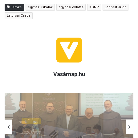
Címke
egyházi iskolák
egyházi oktatás
KDNP
Lannert Judit
Latorcai Csaba
Vasárnap.hu
(H)arctér
2026.08.07.