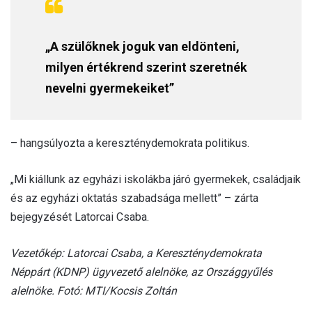
„A szülőknek joguk van eldönteni,
milyen értékrend szerint szeretnék
nevelni gyermekeiket”
– hangsúlyozta a kereszténydemokrata politikus.
„Mi kiállunk az egyházi iskolákba járó gyermekek, családjaik
és az egyházi oktatás szabadsága mellett” – zárta
bejegyzését Latorcai Csaba.
Vezetőkép: Latorcai Csaba, a Kereszténydemokrata
Néppárt (KDNP) ügyvezető alelnöke, az Országgyűlés
alelnöke. Fotó: MTI/Kocsis Zoltán