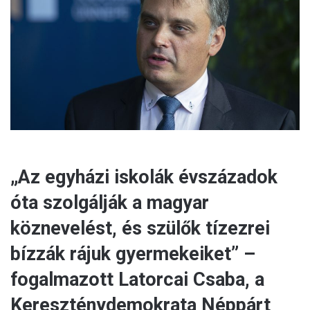
m
a
i
l
„Az egyházi iskolák évszázadok
óta szolgálják a magyar
köznevelést, és szülők tízezrei
bízzák rájuk gyermekeiket” –
fogalmazott Latorcai Csaba, a
Kereszténydemokrata Néppárt