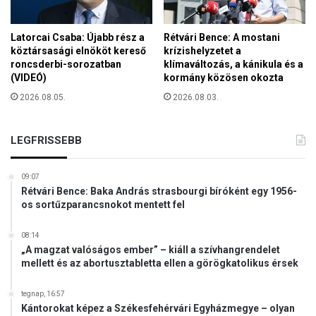
t
i
o
a
s
Latorcai Csaba: Újabb rész a
Rétvári Bence: A mostani
z
a
köztársasági elnököt kereső
krízishelyzetet a
O
roncsderbi-sorozatban
klímaváltozás, a kánikula és a
b
r
(VIDEÓ)
kormány közösen okozta
b
s
a
2026.08.05.
2026.08.03.
z
k
á
U
g
k
LEGFRISSEBB
g
r
y
a
ű
09:07
j
Rétvári Bence: Baka András strasbourgi bíróként egy 1956-
l
n
os sortűzparancsnokot mentett fel
é
a
s
E
e
08:14
U
„A magzat valóságos ember” – kiáll a szívhangrendelet
n
-
mellett és az abortusztabletta ellen a görögkatolikus érsek
k
c
e
s
r
tegnap, 16:57
a
Kántorokat képez a Székesfehérvári Egyházmegye – olyan
e