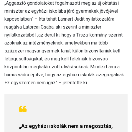
„Aggasztó gondolatokat fogalmazott meg az új oktatási
miniszter az egyházi iskolába járó gyermekek jövőjével
kapcsolatban” – írta tehát Lannert Judit nyilatkozatára
reagálva Latorcai Csaba, aki szerint a miniszter
nyilatkozatából „az derül ki, hogy a Tisza-kormány szerint
azoknak az intézményeknek, amelyekben ma több
százezer magyar gyermek tanul, külön bizonyítaniuk kell
létjogosultságukat, és meg kell felelniük bizonyos
központilag meghatározott elvárásoknak. Mindezt arra a
hamis vádra építve, hogy az egyházi iskolák szegregálnak.
Ez egyszerűen nem igaz” – jelentette ki.
„Az egyházi iskolák nem a megosztás,