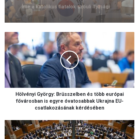
Új lendületet kap a ferences jelenlét
Pécsett
H
ö
l
v
é
n
y
i
G
Hölvényi György: Brüsszelben és több európai
y
ö
fővárosban is egyre óvatosabbak Ukrajna EU-
r
csatlakozásának kérdésében
g
y
A
:
F
B
i