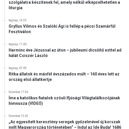
t
szolgálatra készítenek fel, amely nélkül elképzelhetetlen a
s
l
liturgia
z
a
t
k
tegnap, 14:33
ü
o
Gryllus Vilmos és Szalóki Ági is fellép a pécsi Szamárfül
l
z
Fesztiválon
a
á
k
s
tegnap, 11:00
o
á
Harminc éve Jézussal az úton – jubileumi dicsőítő esttel ad
r
n
hálát Csiszér László
m
a
á
k
tegnap, 07:09
n
k
Ritka állatok és másfél évszázados múlt – 160 éves lett az
y
é
ország első állatkertje
t
r
d
Szombat 17:34
é
Íme a katolikus fiatalok szöuli Ifjúsági Világtalálkozójának
s
himnusza (VIDEÓ)
é
b
Szombat 15:02
e
„Az egyesített keresztény seregek győzelmével új korszak
nyílt Magyarország történetében“ – Indul az Ide Buda! 1686
n