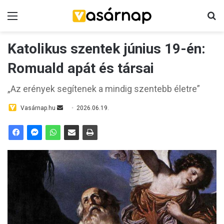
Menü
K
Katolikus szentek június 19-én:
Romuald apát és társai
„Az erények segítenek a mindig szentebb életre”
Vasárnap.hu
S
2026.06.19.
e
n
d
a
n
e
m
a
i