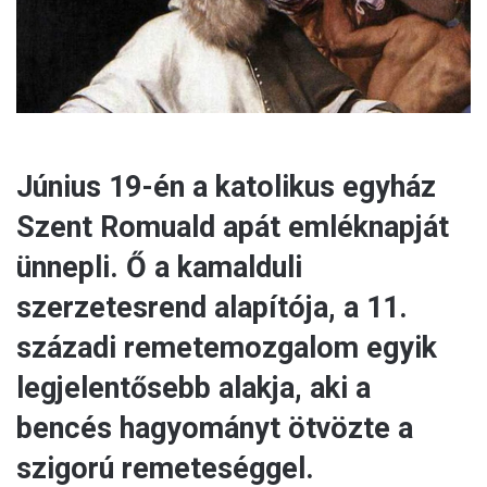
l
Június 19-én a katolikus egyház
Szent Romuald apát emléknapját
ünnepli. Ő a kamalduli
szerzetesrend alapítója, a 11.
századi remetemozgalom egyik
legjelentősebb alakja, aki a
bencés hagyományt ötvözte a
szigorú remeteséggel.