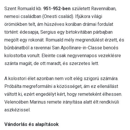
Szent Romuald kb.
951-952-ben
született Ravennában,
nemesi családban (Onesti család). Ifjúkora világi
örömökben telt, ám húszéves korában drámai fordulat
történt: édesapja, Sergius egy birtokvitában párbajban
megölt egy rokonát. Romuald mély megrendülést érzett, és
bűnbánatból a ravennai San Apollinare-in-Classe bencés
kolostorba vonult. Eleinte csak negyvennapos vezeklésre
szánta magát, de ott maradt, és szerzetes lett.
A kolostori élet azonban nem volt elég szigorú számára.
Próbálta megreformálni a közösséget, ám ez ellenállást
váltott ki, ezért engedélyt kért, hogy remeteként élhessen.
Velencében Marinus remete irányítása alatt élt rendkívüli
aszkézissel.
Vándorlás és alapítások