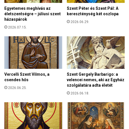
s
:
t
Egyetemes meghívás az
Szent Péter és Szent Pál: A
p
életszentségre – júliusi szent
kereszténység két oszlopa
ő
o
házaspárok
j
2026.06.29.
s
e
2026.07.15.
t
"
a
7
i
5
ú
é
t
v
o
e
n
h
é
Vercelli Szent Vilmos, a
Szent Gergely Barbarigo: a
a
r
csendes hős
velencei nemes, aki az Egyház
l
k
szolgálatára adta életét
t
2026.06.25.
e
m
2026.06.18.
z
e
i
g
k
-
a
k
z
u
a
l