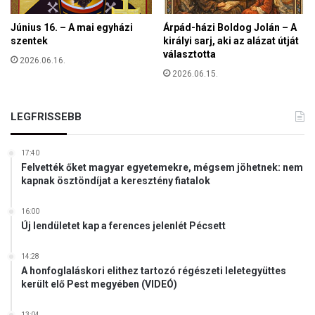
b
t
o
Június 16. – A mai egyházi
Árpád-házi Boldog Jolán – A
u
r
szentek
királyi sarj, aki az alázat útját
r
t
választotta
á
2026.06.16.
u
l
2026.06.15.
s
i
z
s
t
LEGFRISSEBB
p
a
r
b
o
17:40
l
g
Felvették őket magyar egyetemekre, mégsem jöhetnek: nem
e
r
kapnak ösztöndíjat a keresztény fiatalok
t
a
t
m
16:00
a
o
Új lendületet kap a ferences jelenlét Pécsett
a
k
z
k
14:28
é
a
A honfoglaláskori elithez tartozó régészeti leletegyüttes
l
l
került elő Pest megyében (VIDEÓ)
e
e
t
m
13:04