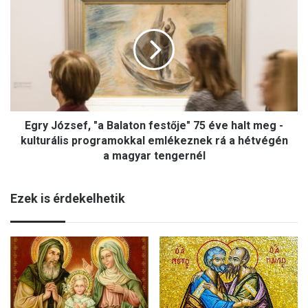
b
g
b
r
t
y
e
J
r
ó
h
z
e
s
s
e
s
Egry József, "a Balaton festője" 75 éve halt meg -
f
é
,
kulturális programokkal emlékeznek rá a hétvégén
g
"
a magyar tengernél
m
a
e
B
g
Ezek is érdekelhetik
a
s
l
z
a
a
t
k
o
í
n
t
f
á
e
s