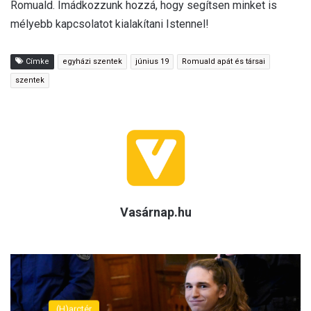
Romuald. Imádkozzunk hozzá, hogy segítsen minket is
mélyebb kapcsolatot kialakítani Istennel!
Címke
egyházi szentek
június 19
Romuald apát és társai
szentek
Vasárnap.hu
(H)arctér