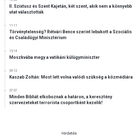
v
l
II. Szixtusz és Szent Kajetán, két szent, akik nem a könnyebb
é
é
utat választották
d
k
ő
e
11:11
á
z
Törvénytelenség? Rétvári Bence szerint lebukott a Szociális
l
n
és Családügyi Minisztérium
l
e
a
k
10:14
m
r
Moszkvába megy a vatikáni külügyminiszter
o
á
k
a
09:12
b
h
Kaszab Zoltán: Most lett volna valódi szükség a közmédiára
a
é
t
07:07
v
Minden Bibliát elkoboznak a határon, a keresztény
é
szervezeteket terrorista csoportként kezelik!
g
é
n
.
a
Hirdetés
m