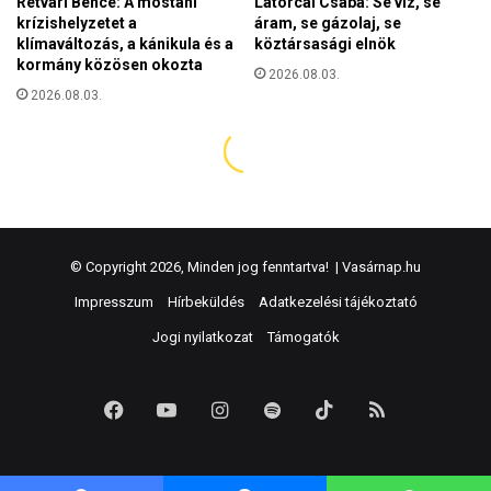
© Copyright 2026, Minden jog fenntartva! |
Vasárnap.hu
Impresszum
Hírbeküldés
Adatkezelési tájékoztató
Jogi nyilatkozat
Támogatók
Facebook
YouTube
Instagram
Spotify
TikTok
RSS