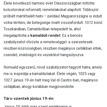
Élete következő harminc évét Olaszországban töltötte:
kolostorokat reformált, remetelakokat alapított. Többször
próbált mártírhalált halni – például Magyarországra is indult
volna téríteni, de betegsége miatt visszafordult. 1012 körül
Toszkánában, Camaldoliban telepedett le, ahol
megalapította a
kamalduli rendet
. Ez a bencés
szabályzatot ötvözte a remeteséggel: a szerzetesek
részben közösségben, részben magányos cellákban éltek,
csendet, imádságot és vezeklést hangsúlyozva.
Romuald egyszerű, rövid szabályzatot hagyott hátra, amely
ma is inspirálja a kamalduliakat. Élete végén, 1025 vagy
1027. június 19-én halt meg Val di Castro-ban, magányos
cellájában, ahogy korábban megjövendölte.
Társ-szentek június 19-én
Június 19. több más szent emléknapja is: