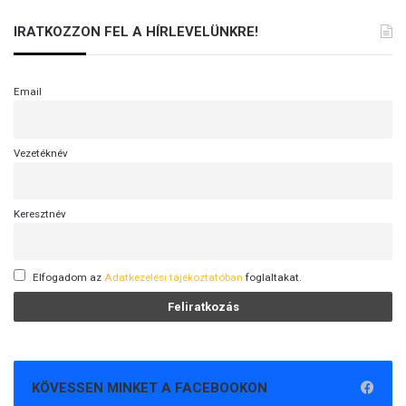
a
g
IRATKOZZON FEL A HÍRLEVELÜNKRE!
y
a
r
Email
t
e
n
Vezetéknév
g
e
r
Keresztnév
n
é
l
Elfogadom az
Adatkezelési tájékoztatóban
foglaltakat.
KÖVESSEN MINKET A FACEBOOKON