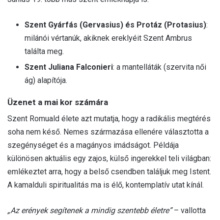
Szent Gyárfás (Gervasius) és Protáz (Protasius)
:
milánói vértanúk, akiknek ereklyéit Szent Ambrus
találta meg.
Szent Juliana Falconieri
: a mantelláták (szervita női
ág) alapítója.
Üzenet a mai kor számára
Szent Romuald élete azt mutatja, hogy a radikális megtérés
soha nem késő. Nemes származása ellenére választotta a
szegénységet és a magányos imádságot. Példája
különösen aktuális egy zajos, külső ingerekkel teli világban:
emlékeztet arra, hogy a belső csendben találjuk meg Istent.
A kamalduli spiritualitás ma is élő, kontemplatív utat kínál.
„Az erények segítenek a mindig szentebb életre”
– vallotta