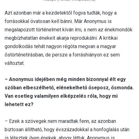
Azt azonban már a kezdetektől fogva tudták, hogy a
forrásokkal óvatosan kell bánni. Már Anonymus is
megalapozott történelmet kíván írni, s nem az énekmondók
megbízhatatlan énekeit akarja reprodukálni. A kritikai
gondolkodás tehát nagyon régóta megvan a magyar
őstörténetírásban, de persze a forráshiányon ez sem
változtat.
– Anonymus idejében még minden bizonnyal élt egy
szóban elbeszélhető, elénekelhető őseposz, ősmonda.
Van esetleg valamilyen elképzelés róla, hogy mi
lehetett ez?
– Ezek a szövegek nem maradtak fenn, az azonban
biztosan állítható, hogy évszázadokkal a honfoglalás után
is léteztek ilyen énekek, ahogy láttuk, Anonymus is