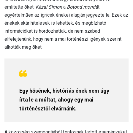
említette őket.
Kézai Simon
a
Botond mondá
t
egyértelműen az igricek énekei alapján jegyezte le. Ezek az
énekek akár hitelesek is lehettek, és megbízható
információkat is hordozhattak, de nem szabad
elfelejtenünk, hogy nem a mai történészi igények szerint
alkották meg őket.
Egy hősének, históriás ének nem úgy
írta le a múltat, ahogy egy mai
történésztől elvárnánk.
A közösség szempontjából fontosnak tartott eseményeket