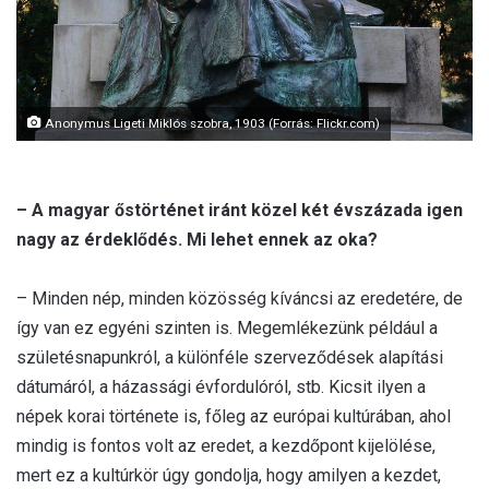
Anonymus Ligeti Miklós szobra, 1903 (Forrás: Flickr.com)
– A magyar őstörténet iránt közel két évszázada igen
nagy az érdeklődés. Mi lehet ennek az oka?
– Minden nép, minden közösség kíváncsi az eredetére, de
így van ez egyéni szinten is. Megemlékezünk például a
születésnapunkról, a különféle szerveződések alapítási
dátumáról, a házassági évfordulóról, stb. Kicsit ilyen a
népek korai története is, főleg az európai kultúrában, ahol
mindig is fontos volt az eredet, a kezdőpont kijelölése,
mert ez a kultúrkör úgy gondolja, hogy amilyen a kezdet,