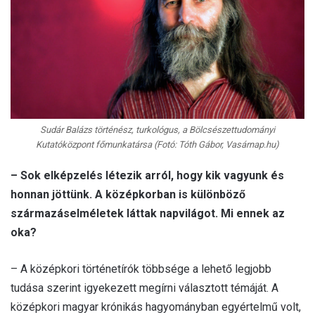
Sudár Balázs történész, turkológus, a Bölcsészettudományi
Kutatóközpont főmunkatársa (Fotó: Tóth Gábor, Vasárnap.hu)
– Sok elképzelés létezik arról, hogy kik vagyunk és
honnan jöttünk. A középkorban is különböző
származáselméletek láttak napvilágot. Mi ennek az
oka?
– A középkori történetírók többsége a lehető legjobb
tudása szerint igyekezett megírni választott témáját. A
középkori magyar krónikás hagyományban egyértelmű volt,