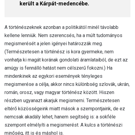
került a Kárpát-medencébe.
A történészeknek azonban a politikától minél távolabb
kellene lenniük. Nem szerencsés, ha a múlt tudományos
megismerését a jelen igényei határozzák meg.
(Természetesen a történész is kora gyermeke, nem
vonhatja ki magát korának gondolati áramlataiból, de ezt az
amúgy is fennálló hatást nem célszerű fokozni.) Ha
mindenkinek az egykori események tényleges
megismerése a célja, akkor nincs különbség szlovák, ukrán,
román, orosz, vagy magyar történész között. Hiszen
részben ugyanazt akarjuk megismerni. Természetesen
eltérő közösségeink miatt mások a szempontjaink, de ez
nemcsak akadály lehet, hanem segítség is: a sokféle
szempont elmélyíti a megismerést. A kulcs a történészi
minőség, itt is és máshol is.