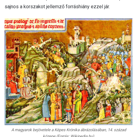
sajnos a korszakot jellemző forráshiány ezzel jár.
A magyarok bejövetele
a
Képes Krónika
ábrázolásában, 14. század
közepe (Forrás: Wikipedia.hu)