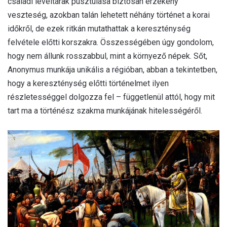
családi levéltárak pusztulása biztosan érzékeny
veszteség, azokban talán lehetett néhány történet a korai
időkről, de ezek ritkán mutathattak a kereszténység
felvétele előtti korszakra. Összességében úgy gondolom,
hogy nem állunk rosszabbul, mint a környező népek. Sőt,
Anonymus munkája unikális a régióban, abban a tekintetben,
hogy a kereszténység előtti történelmet ilyen
részletességgel dolgozza fel – függetlenül attól, hogy mit
tart ma a történész szakma munkájának hitelességéről.