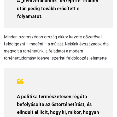
A „nemzetállamok” létrejötte Trianon
után pedig tovább erősített e
folyamatot.
Minden szomszédos ország ekkor kezdte gőzerővel
feldolgozni – megírni – a múltját. Nekünk évszázadok óta
megvolt a történetünk, a feladatot a modern
történettudomány igényei szerinti feldolgozás jelentette.
A politika természetesen régóta
befolyásolta az őstörténetírást, és
elindult el licit, hogy ki, mikor, hogyan