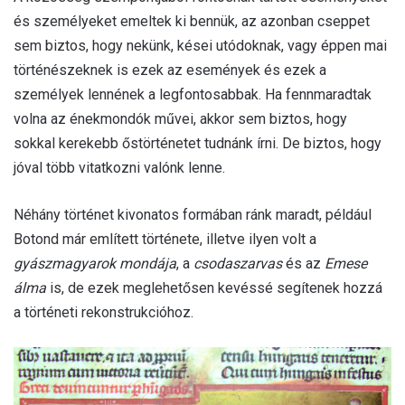
és személyeket emeltek ki bennük, az azonban cseppet
sem biztos, hogy nekünk, kései utódoknak, vagy éppen mai
történészeknek is ezek az események és ezek a
személyek lennének a legfontosabbak. Ha fennmaradtak
volna az énekmondók művei, akkor sem biztos, hogy
sokkal kerekebb őstörténetet tudnánk írni. De biztos, hogy
jóval több vitatkozni valónk lenne.
Néhány történet kivonatos formában ránk maradt, például
Botond már említett története, illetve ilyen volt a
gyászmagyarok mondája
, a
csodaszarvas
és az
Emese
álma
is, de ezek meglehetősen kevéssé segítenek hozzá
a történeti rekonstrukcióhoz.