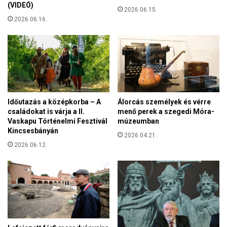
e
(VIDEÓ)
e
2026.06.15.
t
2026.06.16.
g
i
k
k
e
i
l
s
l
e
ő
b
r
b
i
s
Időutazás a középkorba – A
Álorcás személyek és vérre
z
é
családokat is várja a II.
menő perek a szegedi Móra-
n
Vaskapu Történelmi Fesztivál
múzeumban
g
i
Kincsesbányán
e
2026.04.21.
e
k
2026.06.12.
j
é
e
r
l
d
e
e
n
k
l
é
e
b
g