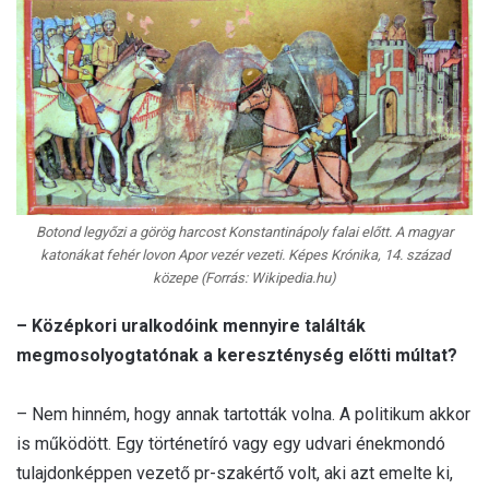
Botond legyőzi a görög harcost Konstantinápoly falai előtt. A magyar
katonákat fehér lovon Apor vezér vezeti. Képes Krónika, 14. század
közepe (Forrás: Wikipedia.hu)
– Középkori uralkodóink mennyire találták
megmosolyogtatónak a kereszténység előtti múltat?
– Nem hinném, hogy annak tartották volna. A politikum akkor
is működött. Egy történetíró vagy egy udvari énekmondó
tulajdonképpen vezető pr-szakértő volt, aki azt emelte ki,