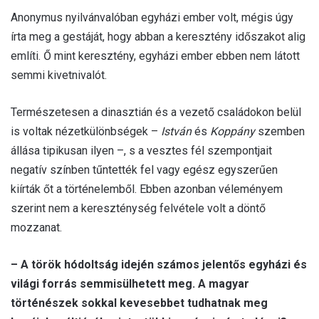
Anonymus nyilvánvalóban egyházi ember volt, mégis úgy
írta meg a gestáját, hogy abban a keresztény időszakot alig
említi. Ő mint keresztény, egyházi ember ebben nem látott
semmi kivetnivalót.
Természetesen a dinasztián és a vezető családokon belül
is voltak nézetkülönbségek –
István
és
Koppány
szemben
állása tipikusan ilyen –, s a vesztes fél szempontjait
negatív színben tűntették fel vagy egész egyszerűen
kiírták őt a történelemből. Ebben azonban véleményem
szerint nem a kereszténység felvétele volt a döntő
mozzanat.
–
A török hódoltság idején számos jelentős egyházi és
világi forrás semmisülhetett meg. A magyar
történészek sokkal kevesebbet tudhatnak meg