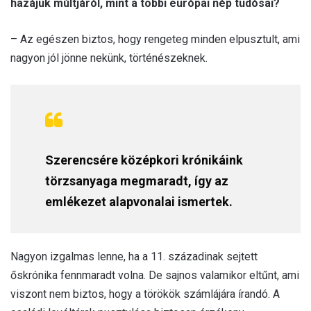
hazájuk múltjáról, mint a többi európai nép tudósai?
– Az egészen biztos, hogy rengeteg minden elpusztult, ami
nagyon jól jönne nekünk, történészeknek.
Szerencsére középkori krónikáink
törzsanyaga megmaradt, így az
emlékezet alapvonalai ismertek.
Nagyon izgalmas lenne, ha a 11. századinak sejtett
őskrónika fennmaradt volna. De sajnos valamikor eltűnt, ami
viszont nem biztos, hogy a törökök számlájára írandó. A