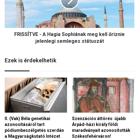
S
s
Í
k
T
e
V
l
E
l
FRISSÍTVE - A Hagia Sophiának meg kell őriznie
-
e
A
jelenlegi semleges státuszát
n
H
e
a
a
Ezek is érdekelhetik
g
z
i
ő
a
s
S
h
o
o
p
n
h
o
i
s
á
n
II. (Vak) Béla genetikai
Szenzációs áttörés: újabb
n
e
azonosításáról tart
Árpád-házi király földi
a
m
pódiumbeszélgetés szerdán
maradványait azonosították
k
z
a Magyarságkutató Intézet
Székesfehérváron!
m