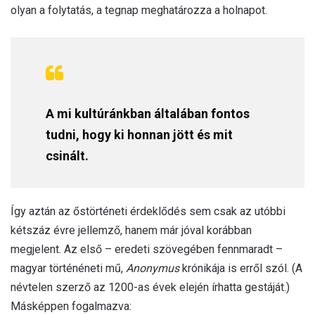
olyan a folytatás, a tegnap meghatározza a holnapot.
A mi kultúránkban általában fontos
tudni, hogy ki honnan jött és mit
csinált.
Így aztán az őstörténeti érdeklődés sem csak az utóbbi
kétszáz évre jellemző, hanem már jóval korábban
megjelent. Az első – eredeti szövegében fennmaradt –
magyar történéneti mű,
Anonymus
krónikája is erről szól. (A
névtelen szerző az 1200-as évek elején írhatta gestáját.)
Másképpen fogalmazva: