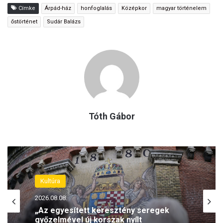
Címke
Árpád-ház
honfoglalás
Középkor
magyar történelem
őstörténet
Sudár Balázs
Tóth Gábor
Kultúra
Kultúra
2026.08.07.
2026.08.08.