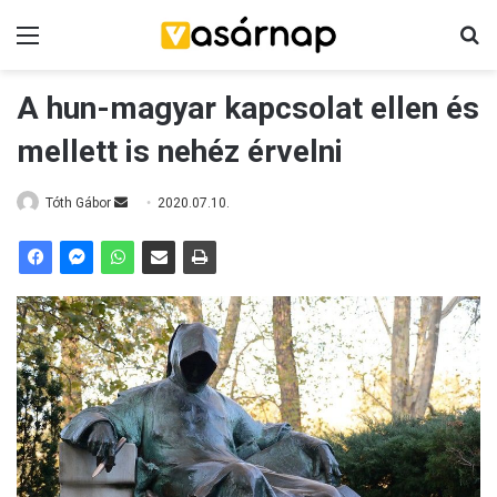
Menü
K
A hun-magyar kapcsolat ellen és
mellett is nehéz érvelni
Tóth Gábor
S
2020.07.10.
e
n
d
a
n
e
m
a
i
l