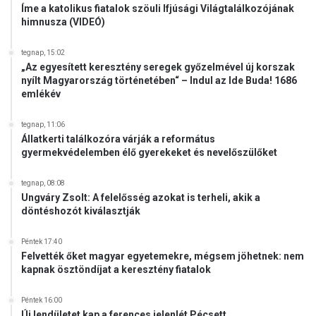
Íme a katolikus fiatalok szöuli Ifjúsági Világtalálkozójának
himnusza (VIDEÓ)
tegnap, 15:02
„Az egyesített keresztény seregek győzelmével új korszak
nyílt Magyarország történetében“ – Indul az Ide Buda! 1686
emlékév
tegnap, 11:06
Állatkerti találkozóra várják a református
gyermekvédelemben élő gyerekeket és nevelőszülőket
tegnap, 08:08
Ungváry Zsolt: A felelősség azokat is terheli, akik a
döntéshozót kiválasztják
Péntek 17:40
Felvették őket magyar egyetemekre, mégsem jöhetnek: nem
kapnak ösztöndíjat a keresztény fiatalok
Péntek 16:00
Új lendületet kap a ferences jelenlét Pécsett