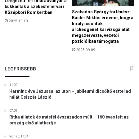
e
Lefejezett férfi maradványaira
i
bukkantak a székesfehérvári
n
s
Szabados György történész:
Középkori Romkertben
e
Kásler Miklós érdeme, hogy a
2025.10.10.
m
királyi csontok
archeogenetikai vizsgálatát
l
megszervezte, vezetői
e
pozícióiban támogatta
g
e
2025.09.09.
s
s
LEGFRISSEBB
t
á
t
11:00
u
Harminc éve Jézussal az úton – jubileumi dicsőítő esttel ad
s
hálát Csiszér László
z
á
07:09
t
Ritka állatok és másfél évszázados múlt – 160 éves lett az
ország első állatkertje
tegnap, 17:34