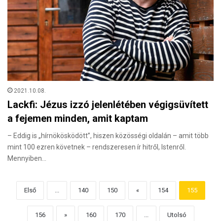
2021.10.08.
Lackfi: Jézus izzó jelenlétében végigsüvített
a fejemen minden, amit kaptam
– Eddig is „hírnökösködött”, hiszen közösségi oldalán – amit több
mint 100 ezren követnek – rendszeresen ír hitről, Istenről.
Mennyiben…
Első
...
140
150
«
154
155
156
»
160
170
...
Utolsó