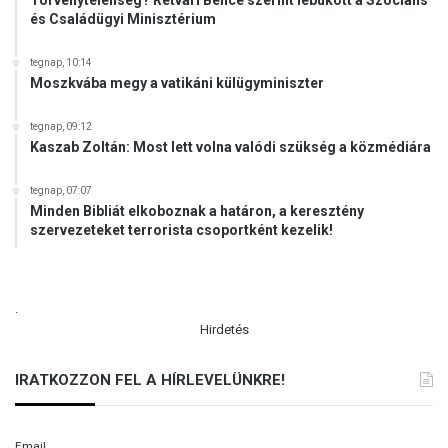
Törvénytelenség? Rétvári Bence szerint lebukott a Szociális
és Családügyi Minisztérium
tegnap, 10:14
Moszkvába megy a vatikáni külügyminiszter
tegnap, 09:12
Kaszab Zoltán: Most lett volna valódi szükség a közmédiára
tegnap, 07:07
Minden Bibliát elkoboznak a határon, a keresztény
szervezeteket terrorista csoportként kezelik!
.
Hirdetés
IRATKOZZON FEL A HÍRLEVELÜNKRE!
Email