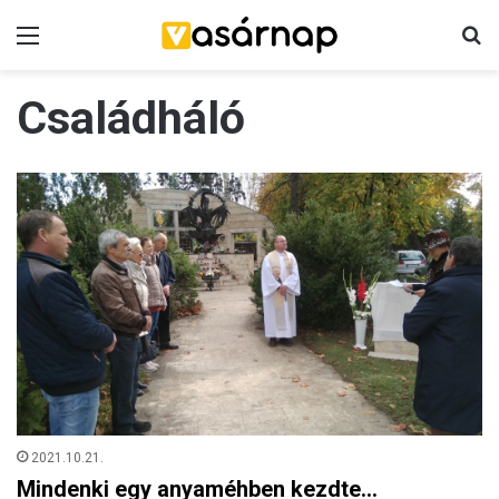
Menü
K
Családháló
2021.10.21.
Mindenki egy anyaméhben kezdte…