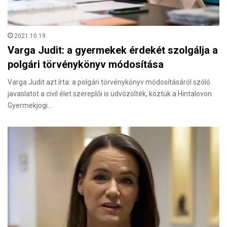
2021.10.19.
Varga Judit: a gyermekek érdekét szolgálja a
polgári törvénykönyv módosítása
Varga Judit azt írta: a polgári törvénykönyv módosításáról szóló
javaslatot a civil élet szereplői is üdvözölték, köztük a Hintalovon
Gyermekjogi…