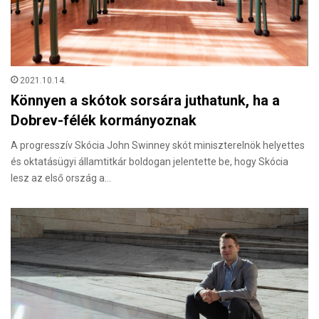
2021.10.14.
Könnyen a skótok sorsára juthatunk, ha a
Dobrev-félék kormányoznak
A progresszív Skócia John Swinney skót miniszterelnök helyettes
és oktatásügyi államtitkár boldogan jelentette be, hogy Skócia
lesz az első ország a…