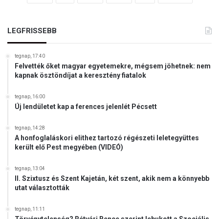
LEGFRISSEBB
tegnap, 17:40
Felvették őket magyar egyetemekre, mégsem jöhetnek: nem
kapnak ösztöndíjat a keresztény fiatalok
tegnap, 16:00
Új lendületet kap a ferences jelenlét Pécsett
tegnap, 14:28
A honfoglaláskori elithez tartozó régészeti leletegyüttes
került elő Pest megyében (VIDEÓ)
tegnap, 13:04
II. Szixtusz és Szent Kajetán, két szent, akik nem a könnyebb
utat választották
tegnap, 11:11