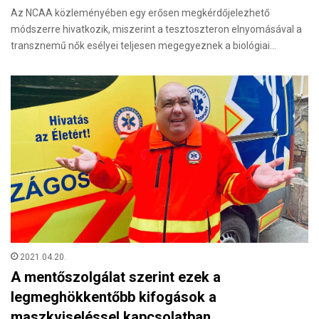
Az NCAA közleményében egy erősen megkérdőjelezhető
módszerre hivatkozik, miszerint a tesztoszteron elnyomásával a
transznemű nők esélyei teljesen megegyeznek a biológiai…
2021.04.20.
A mentőszolgálat szerint ezek a
legmeghökkentőbb kifogások a
maszkviseléssel kapcsolatban