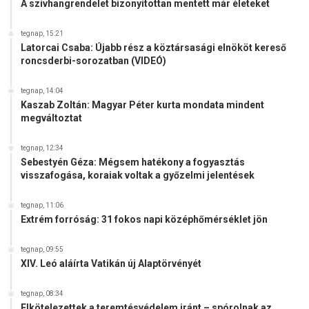
A szívhangrendelet bizonyítottan mentett már életeket
tegnap, 15:21
Latorcai Csaba: Újabb rész a köztársasági elnököt kereső
roncsderbi-sorozatban (VIDEÓ)
tegnap, 14:04
Kaszab Zoltán: Magyar Péter kurta mondata mindent
megváltoztat
tegnap, 12:34
Sebestyén Géza: Mégsem hatékony a fogyasztás
visszafogása, koraiak voltak a győzelmi jelentések
tegnap, 11:06
Extrém forróság: 31 fokos napi középhőmérséklet jön
tegnap, 09:55
XIV. Leó aláírta Vatikán új Alaptörvényét
tegnap, 08:34
Elkötelezettek a teremtésvédelem iránt – spórolnak az