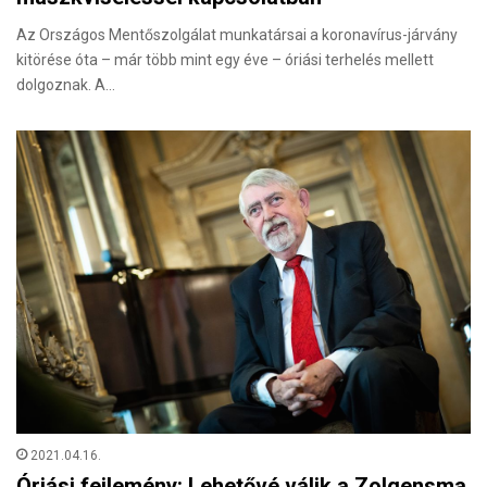
Az Országos Mentőszolgálat munkatársai a koronavírus-járvány
kitörése óta – már több mint egy éve – óriási terhelés mellett
dolgoznak. A…
2021.04.16.
Óriási fejlemény: Lehetővé válik a Zolgensma