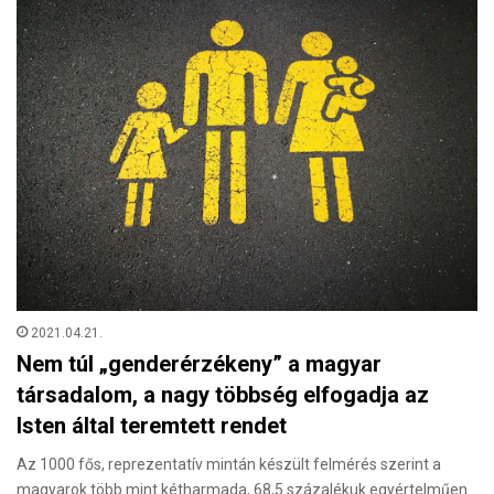
2021.04.21.
Nem túl „genderérzékeny” a magyar
társadalom, a nagy többség elfogadja az
Isten által teremtett rendet
Az 1000 fős, reprezentatív mintán készült felmérés szerint a
magyarok több mint kétharmada, 68,5 százalékuk egyértelműen