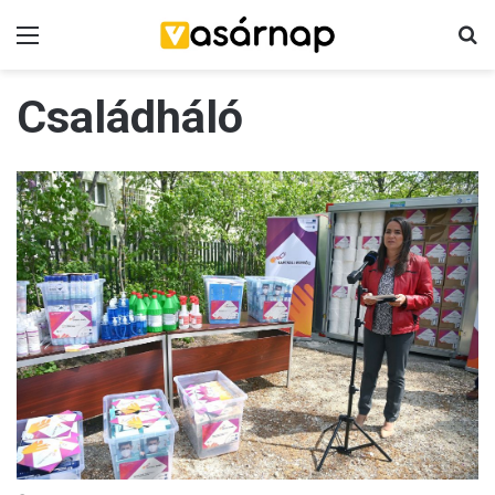
Menü
K
Családháló