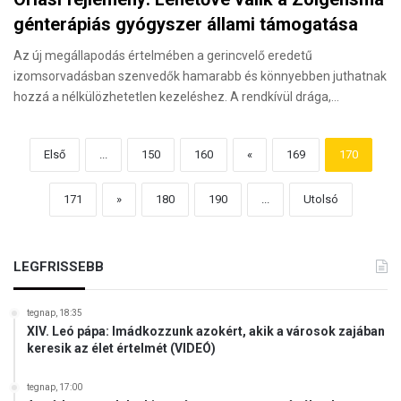
génterápiás gyógyszer állami támogatása
Az új megállapodás értelmében a gerincvelő eredetű
izomsorvadásban szenvedők hamarabb és könnyebben juthatnak
hozzá a nélkülözhetetlen kezeléshez. A rendkívül drága,…
Első
...
150
160
«
169
170
171
»
180
190
...
Utolsó
LEGFRISSEBB
tegnap, 18:35
XIV. Leó pápa: Imádkozzunk azokért, akik a városok zajában
keresik az élet értelmét (VIDEÓ)
tegnap, 17:00