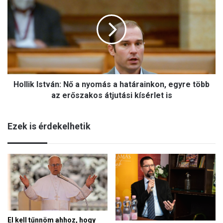
o
r
l
á
l
t
i
a
k
i
I
m
s
–
t
a
Hollik István: Nő a nyomás a határainkon, egyre több
v
v
á
az erőszakos átjutási kísérlet is
a
n
g
:
y
Ezek is érdekelhetik
N
m
ő
e
a
d
n
d
y
i
o
g
m
t
á
e
s
k
El kell tűnnöm ahhoz, hogy
a