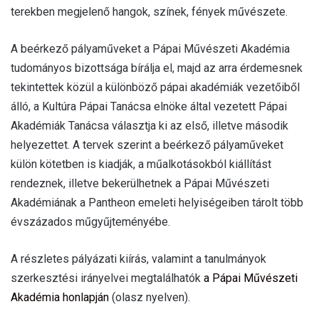
terekben megjelenő hangok, színek, fények művészete.
A beérkező pályaműveket a Pápai Művészeti Akadémia
tudományos bizottsága bírálja el, majd az arra érdemesnek
tekintettek közül a különböző pápai akadémiák vezetőiből
álló, a Kultúra Pápai Tanácsa elnöke által vezetett Pápai
Akadémiák Tanácsa választja ki az első, illetve második
helyezettet. A tervek szerint a beérkező pályaműveket
külön kötetben is kiadják, a műalkotásokból kiállítást
rendeznek, illetve bekerülhetnek a Pápai Művészeti
Akadémiának a Pantheon emeleti helyiségeiben tárolt több
évszázados műgyűjteményébe.
A részletes pályázati kiírás, valamint a tanulmányok
szerkesztési irányelvei megtalálhatók
a Pápai Művészeti
Akadémia honlapján
(olasz nyelven).