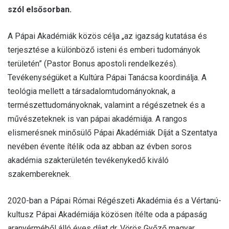
szól elsősorban.
A Pápai Akadémiák közös célja „az igazság kutatása és
terjesztése a különböző isteni és emberi tudományok
területén” (Pastor Bonus apostoli rendelkezés).
Tevékenységüket a Kultúra Pápai Tanácsa koordinálja. A
teológia mellett a társadalomtudományoknak, a
természettudományoknak, valamint a régészetnek és a
művészeteknek is van pápai akadémiája. A rangos
elismerésnek minősülő Pápai Akadémiák Díját a Szentatya
nevében évente ítélik oda az abban az évben soros
akadémia szakterületén tevékenykedő kiváló
szakembereknek.
2020-ban a Pápai Római Régészeti Akadémia és a Vértanú-
kultusz Pápai Akadémiája közösen ítélte oda a pápaság
aranyérméből álló éves díjat dr. Vörös Győző magyar