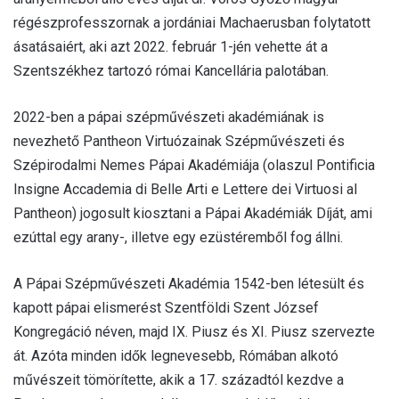
régészprofesszornak a jordániai Machaerusban folytatott
ásatásaiért, aki azt 2022. február 1-jén vehette át a
Szentszékhez tartozó római Kancellária palotában.
2022-ben a pápai szépművészeti akadémiának is
nevezhető Pantheon Virtuózainak Szépművészeti és
Szépirodalmi Nemes Pápai Akadémiája (olaszul Pontificia
Insigne Accademia di Belle Arti e Lettere dei Virtuosi al
Pantheon) jogosult kiosztani a Pápai Akadémiák Díját, ami
ezúttal egy arany-, illetve egy ezüstéremből fog állni.
A Pápai Szépművészeti Akadémia 1542-ben létesült és
kapott pápai elismerést Szentföldi Szent József
Kongregáció néven, majd IX. Piusz és XI. Piusz szervezte
át. Azóta minden idők legnevesebb, Rómában alkotó
művészeit tömörítette, akik a 17. századtól kezdve a