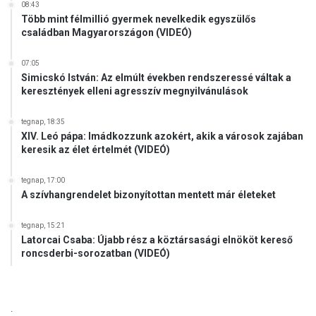
s
08:43
é
Több mint félmillió gyermek nevelkedik egyszülős
r
családban Magyarországon (VIDEÓ)
l
e
07:05
t
Simicskó István: Az elmúlt években rendszeressé váltak a
i
keresztények elleni agresszív megnyilvánulások
s
tegnap, 18:35
XIV. Leó pápa: Imádkozzunk azokért, akik a városok zajában
keresik az élet értelmét (VIDEÓ)
tegnap, 17:00
A szívhangrendelet bizonyítottan mentett már életeket
tegnap, 15:21
Latorcai Csaba: Újabb rész a köztársasági elnököt kereső
roncsderbi-sorozatban (VIDEÓ)
.