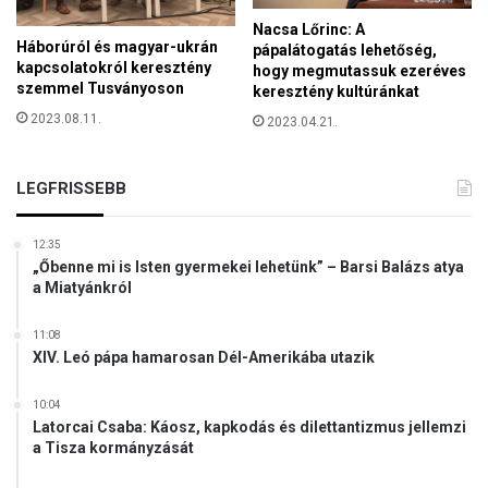
a
Nacsa Lőrinc: A
z
Háborúról és magyar-ukrán
pápalátogatás lehetőség,
e
kapcsolatokról keresztény
hogy megmutassuk ezeréves
r
szemmel Tusványoson
keresztény kultúránkat
ő
2023.08.11.
2023.04.21.
s
z
a
LEGFRISSEBB
k
o
s
12:35
á
„Őbenne mi is Isten gyermekei lehetünk” – Barsi Balázs atya
t
a Miatyánkról
j
u
11:08
t
XIV. Leó pápa hamarosan Dél-Amerikába utazik
á
s
10:04
i
Latorcai Csaba: Káosz, kapkodás és dilettantizmus jellemzi
k
a Tisza kormányzását
í