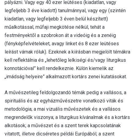
pályázni. Vagy egy 40 ezer leütéses (kiadatlan, vagy
legfeljebb 3 éve kiadott) tanulmánnyal, vagy egy (szintén
kiadatlan, vagy legfeljebb 3 éven belül készített)
műalkotással, műfaji megkötése nélkül, tehát a
festményektől a szobrokon át a videóig és a zenéig
(fényképfelvételeket, avagy linket és 8 ezer leütéses
leírást várnak róluk). Ezeknek a kiírásban megjelölt témákra
kell reflektálnia és „lehetőleg lelkiségi és/vagy liturgikus
konnotációval” kell rendelkeznie. Külön kiemelik az
„imádság helyeire” alkalmazott kortárs zenei kutatásokat.
A művészetileg feldolgozandó témák pedig a vallásos, a
spirituális és az egyházművészetre vonatkozó viták és
metodológia; a mai vizuális művészetek és a vallásos
megrendelők viszonya; a liturgikus kívánalmak és a kortárs
alkotások; a művészet és a szent terek kapcsolatának
vitatott, illetve dicséretes példái Európából; a szent