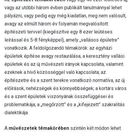
vagy az utóbbi három évben publikált tanulmánnyal lehet
pályázni, vagy pedig egy még kiadatlan, meg nem valósult,
avagy az elmúlt három év folyamán megvalósított
építészeti tervvel (kiegészítve egy 8 ezer leütéses
leírással és 5-8 fényképpel), amely „vallásos épületre”
vonatkozik. A feldolgozandó témakörök: az egyházi
épületek építése avagy restaurálása; a keresztény vallási
épületek és az új művészeti irányok kapcsolata, valamint
ezeknek a hívő közösséggel való kapcsolata; az
építészetre és a szent terekre vonatkozó normatíva, az új
előírások, nehézségek és könnyebbségek; a kortárs város
és a szent épületek viszonyának összefüggései és
problematikája; a „megőrzött” és a „kifejezett” szakralitás
dialektikája.
A
művészetek témakörében
szintén két módon lehet