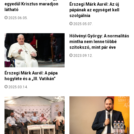
e
egyedül Krisztus maradjon
Érszegi Márk Aurél: Az új
h
r
látható
pápának az egységet kell
a
j
szolgálnia
t
2025.06.05.
ü
á
2025.05.07.
k
r
a
a
Hölvényi György: A normalitás
J
mintha nem lenne többé
i
é
szitokszó, mint pár éve
n
z
k
2023.09.12.
u
o
s
n
-
Érszegi Márk Aurél: A pápa
,
p
hogyléte és a „III. Vatikán”
e
o
g
2025.03.14.
t
y
m
r
é
e
t
t
e
ö
r
b
t
b