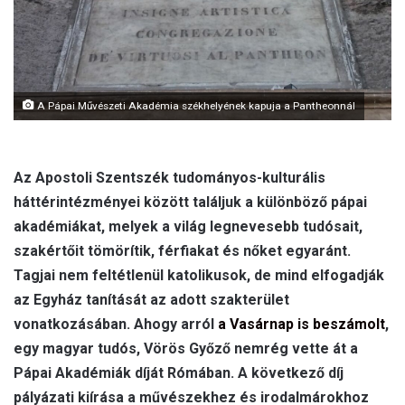
A Pápai Művészeti Akadémia székhelyének kapuja a Pantheonnál
Az Apostoli Szentszék tudományos-kulturális
háttérintézményei között találjuk a különböző pápai
akadémiákat, melyek a világ legnevesebb tudósait,
szakértőit tömörítik, férfiakat és nőket egyaránt.
Tagjai nem feltétlenül katolikusok, de mind elfogadják
az Egyház tanítását az adott szakterület
vonatkozásában. Ahogy arról
a Vasárnap is beszámolt
,
egy magyar tudós, Vörös Győző nemrég vette át a
Pápai Akadémiák díját Rómában. A következő díj
pályázati kiírása a művészekhez és irodalmárokhoz