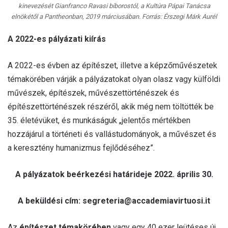
kinevezését Gianfranco Ravasi bíborostól, a Kultúra Pápai Tanácsa
elnökétől a Pantheonban, 2019 márciusában. Forrás: Érszegi Márk Aurél
A 2022-es pályázati kiírás
A 2022-es évben az építészet, illetve a képzőművészetek
témakörében várják a pályázatokat olyan olasz vagy külföldi
művészek, építészek, művészettörténészek és
építészettörténészek részéről, akik még nem töltötték be
35. életévüket, és munkáságuk „jelentős mértékben
hozzájárul a történeti és vallástudományok, a művészet és
a keresztény humanizmus fejlődéséhez”.
A pályázatok beérkezési határideje 2022. április 30.
A beküldési cím: segreteria@accademiavirtuosi.it
Az
építészet témakörében
vagy egy 40 ezer leütéses új,