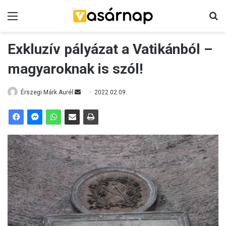
Menü
K
Exkluzív pályázat a Vatikánból –
magyaroknak is szól!
Érszegi Márk Aurél
S
2022.02.09.
e
n
d
a
n
e
m
a
i
l