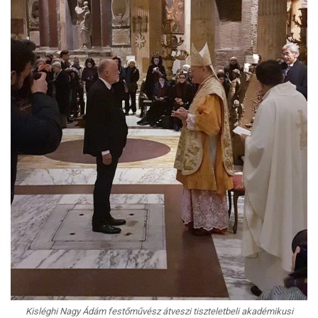
Kisléghi Nagy Ádám festőművész átveszi tiszteletbeli akadémikusi