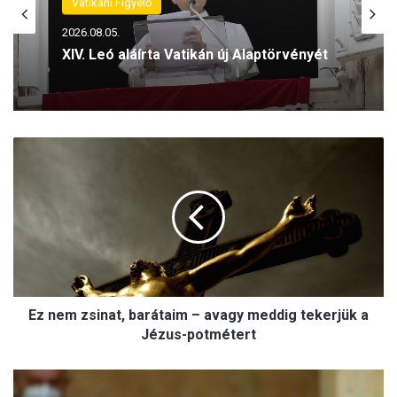
Vatikáni Figyelő
2026.08.05.
XIV. Leó aláírta Vatikán új Alaptörvényét
E
z
n
e
m
z
s
i
n
Ez nem zsinat, barátaim – avagy meddig tekerjük a
a
t
Jézus-potmétert
,
b
H
a