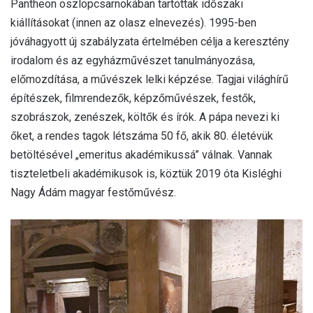
Pantheon oszlopcsarnokában tartottak időszaki
kiállításokat (innen az olasz elnevezés). 1995-ben
jóváhagyott új szabályzata értelmében célja a keresztény
irodalom és az egyházművészet tanulmányozása,
előmozdítása, a művészek lelki képzése. Tagjai világhírű
építészek, filmrendezők, képzőművészek, festők,
szobrászok, zenészek, költők és írók. A pápa nevezi ki
őket, a rendes tagok létszáma 50 fő, akik 80. életévük
betöltésével „emeritus akadémikussá” válnak. Vannak
tiszteletbeli akadémikusok is, köztük 2019 óta Kisléghi
Nagy Ádám magyar festőművész.