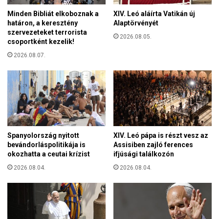
r
a
Minden Bibliát elkoboznak a
XIV. Leó aláírta Vatikán új
t
h
határon, a keresztény
Alaptörvényét
a
a
szervezeteket terrorista
H
2026.08.05.
z
csoportként kezelik!
a
a
g
2026.08.07.
t
y
é
o
r
m
n
á
e
n
k
y
o
o
r
Spanyolország nyitott
XIV. Leó pápa is részt vesz az
k
s
bevándorláspolitikája is
Assisiben zajló ferences
H
z
okozhatta a ceutai krízist
ifjúsági találkozón
á
á
2026.08.04.
2026.08.04.
z
g
á
u
b
k
a
b
n
a