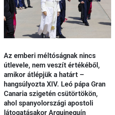
a
i
l
Az emberi méltóságnak nincs
útlevele, nem veszít értékéből,
amikor átlépjük a határt –
hangsúlyozta XIV. Leó pápa Gran
Canaria szigetén csütörtökön,
ahol spanyolországi apostoli
látogatásakor Arguineguín