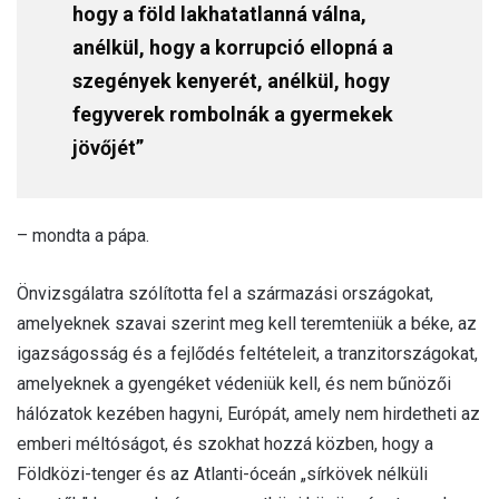
hogy a föld lakhatatlanná válna,
anélkül, hogy a korrupció ellopná a
szegények kenyerét, anélkül, hogy
fegyverek rombolnák a gyermekek
jövőjét”
– mondta a pápa.
Önvizsgálatra szólította fel a származási országokat,
amelyeknek szavai szerint meg kell teremteniük a béke, az
igazságosság és a fejlődés feltételeit, a tranzitországokat,
amelyeknek a gyengéket védeniük kell, és nem bűnözői
hálózatok kezében hagyni, Európát, amely nem hirdetheti az
emberi méltóságot, és szokhat hozzá közben, hogy a
Földközi-tenger és az Atlanti-óceán „sírkövek nélküli