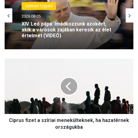
Vatikáni Figyelő
Vatikáni Figyelő
2026.08.07.
2026.08.05.
Moszkvába megy a vatikáni
külügyminiszter
XIV. Leó pápa: Imádkozzunk azokért,
akik a városok zajában keresik az élet
C
értelmét (VIDEÓ)
i
p
r
u
s
f
i
z
Ciprus fizet a szíriai menekülteknek, ha hazatérnek
e
t
országukba
a