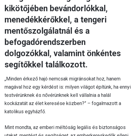
kikötőjében bevándorlókkal,
menedékkérőkkel, a tengeri
mentőszolgálatnál és a
befogadórendszerben
dolgozókkal, valamint önkéntes
segítőkkel találkozott.
„Minden érkező hajó nemcsak migránsokat hoz, hanem
magával hoz egy kérdést is: milyen világot építünk, ha ennyi
testvérünknek és nővérünknek kell vállalnia a halál
kockázatát az élet keresése közben?” – fogalmazott a
katolikus egyházfő.
Mint mondta, az emberi méltóság legális és biztonságos
utakat, mentést és segítséget, az emberkereskedők elleni