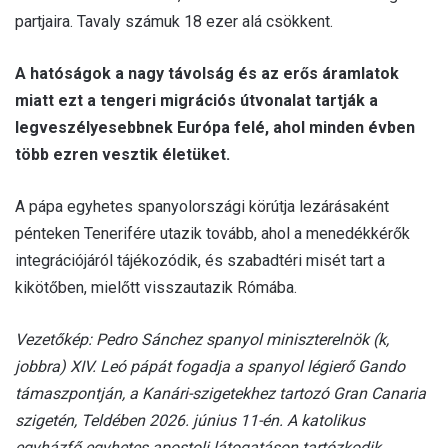
partjaira. Tavaly számuk 18 ezer alá csökkent.
A hatóságok a nagy távolság és az erős áramlatok
miatt ezt a tengeri migrációs útvonalat tartják a
legveszélyesebbnek Európa felé, ahol minden évben
több ezren vesztik életüket.
A pápa egyhetes spanyolországi körútja lezárásaként
pénteken Tenerifére utazik tovább, ahol a menedékkérők
integrációjáról tájékozódik, és szabadtéri misét tart a
kikötőben, mielőtt visszautazik Rómába.
Vezetőkép: Pedro Sánchez spanyol miniszterelnök (k,
jobbra) XIV. Leó pápát fogadja a spanyol légierő Gando
támaszpontján, a Kanári-szigetekhez tartozó Gran Canaria
szigetén, Teldében 2026. június 11-én. A katolikus
egyházfő egyhetes apostoli látogatáson tartózkodik