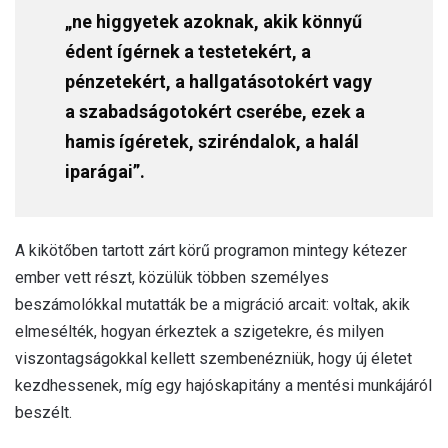
„ne higgyetek azoknak, akik könnyű
édent ígérnek a testetekért, a
pénzetekért, a hallgatásotokért vagy
a szabadságotokért cserébe, ezek a
hamis ígéretek, sziréndalok, a halál
iparágai”.
A kikötőben tartott zárt körű programon mintegy kétezer
ember vett részt, közülük többen személyes
beszámolókkal mutatták be a migráció arcait: voltak, akik
elmesélték, hogyan érkeztek a szigetekre, és milyen
viszontagságokkal kellett szembenézniük, hogy új életet
kezdhessenek, míg egy hajóskapitány a mentési munkájáról
beszélt.