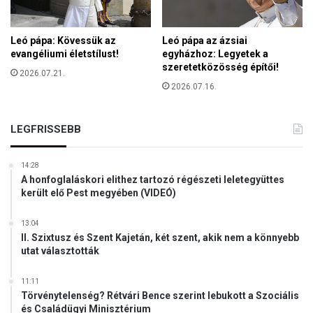
–
i
n
Leó pápa: Kövessük az
Leó pápa az ázsiai
t
evangéliumi életstílust!
egyházhoz: Legyetek a
e
szeretetközösség építői!
r
2026.07.21.
2026.07.16.
j
ú
T
LEGFRISSEBB
a
k
á
14:28
c
A honfoglaláskori elithez tartozó régészeti leletegyüttes
s
került elő Pest megyében (VIDEÓ)
A
n
13:04
t
II. Szixtusz és Szent Kajetán, két szent, akik nem a könnyebb
a
utat választották
l
l
11:11
a
Törvénytelenség? Rétvári Bence szerint lebukott a Szociális
l
és Családügyi Minisztérium