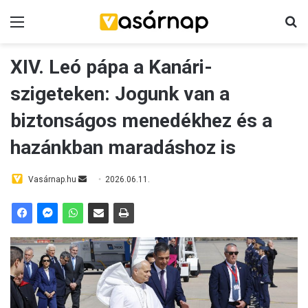
Menü
K
XIV. Leó pápa a Kanári-
szigeteken: Jogunk van a
biztonságos menedékhez és a
hazánkban maradáshoz is
Vasárnap.hu
S
2026.06.11.
e
n
d
a
n
e
m