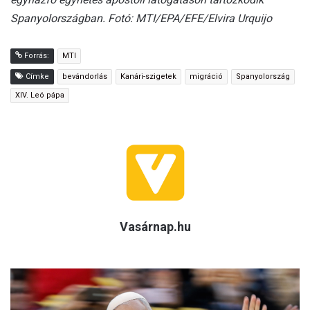
Spanyolországban. Fotó: MTI/EPA/EFE/Elvira Urquijo
Forrás:
MTI
Címke
bevándorlás
Kanári-szigetek
migráció
Spanyolország
XIV. Leó pápa
Vasárnap.hu