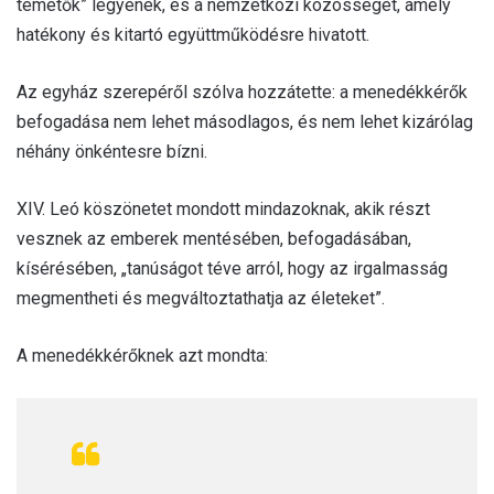
temetők” legyenek, és a nemzetközi közösséget, amely
hatékony és kitartó együttműködésre hivatott.
Az egyház szerepéről szólva hozzátette: a menedékkérők
befogadása nem lehet másodlagos, és nem lehet kizárólag
néhány önkéntesre bízni.
XIV. Leó köszönetet mondott mindazoknak, akik részt
vesznek az emberek mentésében, befogadásában,
kísérésében, „tanúságot téve arról, hogy az irgalmasság
megmentheti és megváltoztathatja az életeket”.
A menedékkérőknek azt mondta: