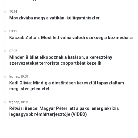
10:14
Moszkvába megy a vatikáni külügyminiszter
09:12
Kaszab Zoltán: Most lett volna valódi szükség a közmédiára
07:07
Minden Bibliát elkoboznak a határon, a keresztény
szervezeteket terrorista csoportként kezelik!
tegnap, 19:09
Kedl Olívia: Mindig a dicsőítésen keresztül tapasztaltam
meg Isten jelenlétét
tegnap, 18:07
Rétvári Bence: Magyar Péter lett a paksi energiakrízis
legnagyobb rémhírterjesztője (VIDEÓ)