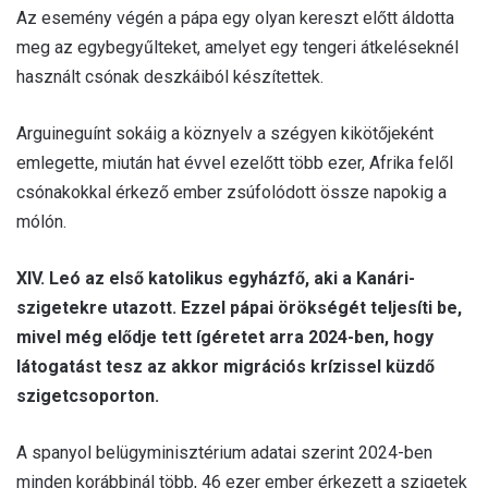
Az esemény végén a pápa egy olyan kereszt előtt áldotta
meg az egybegyűlteket, amelyet egy tengeri átkeléseknél
használt csónak deszkáiból készítettek.
Arguineguínt sokáig a köznyelv a szégyen kikötőjeként
emlegette, miután hat évvel ezelőtt több ezer, Afrika felől
csónakokkal érkező ember zsúfolódott össze napokig a
mólón.
XIV. Leó az első katolikus egyházfő, aki a Kanári-
szigetekre utazott. Ezzel pápai örökségét teljesíti be,
mivel még elődje tett ígéretet arra 2024-ben, hogy
látogatást tesz az akkor migrációs krízissel küzdő
szigetcsoporton.
A spanyol belügyminisztérium adatai szerint 2024-ben
minden korábbinál több, 46 ezer ember érkezett a szigetek