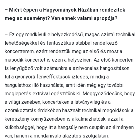
– Miért éppen a Hagyományok Házában rendezitek
meg az eseményt? Van ennek valami apropója?
– Ez egy rendkívüli elhelyezkedésű, magas szintű technikai
lehetőségekkel és fantasztikus stábbal rendelkező
koncertterem, ezért rendeztük meg az első és most a
második koncertet is ezen a helyszínen. Az első koncerten
is lenyűgöző volt számunkra a színvonalas hangosításon
túl a gyönyörű fényeffektusok ízléses, mindig a
hangulathoz illő használata, amit idén még egy további
meglepetés extrával egészítünk ki. Meggyőződésünk, hogy
a világi zenében, koncerteken a látványvilág és a
szórakoztatás érdekében használt technikai megoldások a
keresztény könnyűzenében is alkalmazhatóak, azzal a
különbséggel, hogy itt a hangsúly nem csupán az élményen
van, hanem a mondanivaló alázatos szolgálatán.