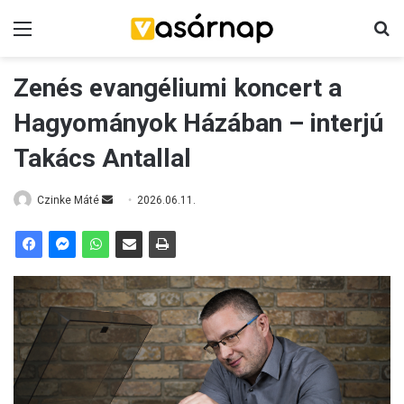
Menü
K
Zenés evangéliumi koncert a
Hagyományok Házában – interjú
Takács Antallal
Czinke Máté
S
2026.06.11.
e
n
d
a
n
e
m
a
i