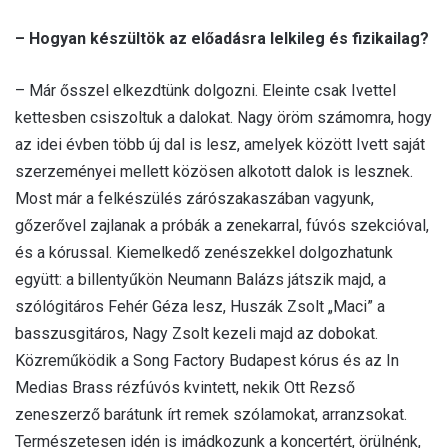
– Hogyan készültök az előadásra lelkileg és fizikailag?
– Már ősszel elkezdtünk dolgozni. Eleinte csak Ivettel
kettesben csiszoltuk a dalokat. Nagy öröm számomra, hogy
az idei évben több új dal is lesz, amelyek között Ivett saját
szerzeményei mellett közösen alkotott dalok is lesznek.
Most már a felkészülés zárószakaszában vagyunk,
gőzerővel zajlanak a próbák a zenekarral, fúvós szekcióval,
és a kórussal. Kiemelkedő zenészekkel dolgozhatunk
együtt: a billentyűkön Neumann Balázs játszik majd, a
szólógitáros Fehér Géza lesz, Huszák Zsolt „Maci” a
basszusgitáros, Nagy Zsolt kezeli majd az dobokat.
Közreműködik a Song Factory Budapest kórus és az In
Medias Brass rézfúvós kvintett, nekik Ott Rezső
zeneszerző barátunk írt remek szólamokat, arranzsokat.
Természetesen idén is imádkozunk a koncertért, örülnénk,