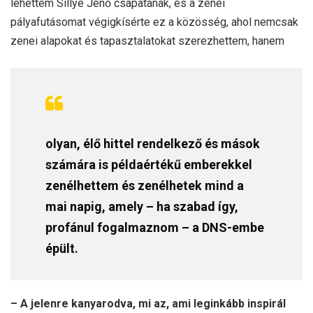
lehettem Sillye Jenő csapatának, és a zenei
pályafutásomat végigkísérte ez a közösség, ahol nemcsak
zenei alapokat és tapasztalatokat szerezhettem, hanem
olyan, élő hittel rendelkező és mások
számára is példaértékű emberekkel
zenélhettem és zenélhetek mind a
mai napig, amely – ha szabad így,
profánul fogalmaznom – a DNS-embe
épült.
– A jelenre kanyarodva, mi az, ami leginkább inspirál