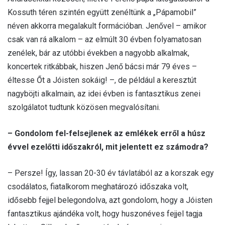
Kossuth téren szintén együtt zenéltünk a „Pápamobil”
néven akkorra megalakult formációban. Jenővel – amikor
csak van rá alkalom – az elmúlt 30 évben folyamatosan
zenélek, bár az utóbbi években a nagyobb alkalmak,
koncertek ritkábbak, hiszen Jenő bácsi már 79 éves –
éltesse Őt a Jóisten sokáig! –, de például a keresztút
nagyböjti alkalmain, az idei évben is fantasztikus zenei
szolgálatot tudtunk közösen megvalósítani.
– Gondolom fel-felsejlenek az emlékek erről a húsz
évvel ezelőtti időszakról, mit jelentett ez számodra?
– Persze! Így, lassan 20-30 év távlatából az a korszak egy
csodálatos, fiatalkorom meghatározó időszaka volt,
idősebb fejjel belegondolva, azt gondolom, hogy a Jóisten
fantasztikus ajándéka volt, hogy huszonéves fejjel tagja