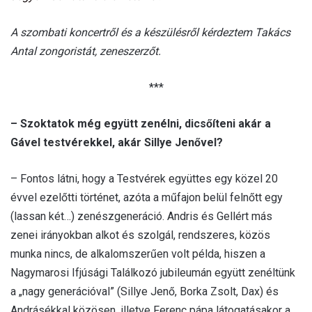
A szombati koncertről és a készülésről kérdeztem Takács
Antal zongoristát, zeneszerzőt.
***
– Szoktatok még együtt zenélni, dicsőíteni akár a
Gável testvérekkel, akár Sillye Jenővel?
– Fontos látni, hogy a Testvérek együttes egy közel 20
évvel ezelőtti történet, azóta a műfajon belül felnőtt egy
(lassan két…) zenészgeneráció. Andris és Gellért más
zenei irányokban alkot és szolgál, rendszeres, közös
munka nincs, de alkalomszerűen volt példa, hiszen a
Nagymarosi Ifjúsági Találkozó jubileumán együtt zenéltünk
a „nagy generációval” (Sillye Jenő, Borka Zsolt, Dax) és
Andrásékkal közösen, illetve Ferenc pápa látogatásakor a