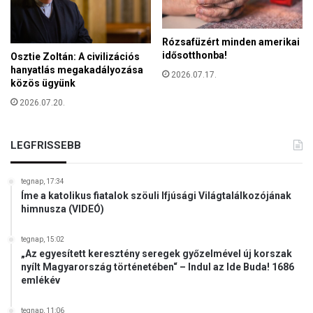
é
l
k
á
h
Rózsafüzért minden amerikai
s
e
idősotthonba!
Osztie Zoltán: A civilizációs
t
z
hanyatlás megakadályozása
é
2026.07.17.
é
közös ügyünk
s
s
a
2026.07.20.
a
h
h
á
a
LEGFRISSEBB
z
z
a
á
s
tegnap, 17:34
n
s
Íme a katolikus fiatalok szöuli Ifjúsági Világtalálkozójának
k
á
himnusza (VIDEÓ)
b
g
a
o
tegnap, 15:02
n
n
„Az egyesített keresztény seregek győzelmével új korszak
m
k
nyílt Magyarország történetében“ – Indul az Ide Buda! 1686
a
í
emlékév
r
v
a
ü
tegnap, 11:06