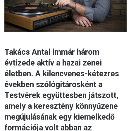
l
Takács Antal immár három
évtizede aktív a hazai zenei
életben. A kilencvenes-kétezres
években szólógitárosként a
Testvérek együttesben játszott,
amely a keresztény könnyűzene
megújulásának egy kiemelkedő
formációja volt abban az