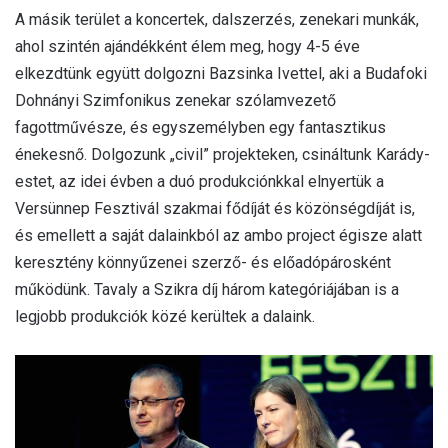
A másik terület a koncertek, dalszerzés, zenekari munkák,
ahol szintén ajándékként élem meg, hogy 4-5 éve
elkezdtünk együtt dolgozni Bazsinka Ivettel, aki a Budafoki
Dohnányi Szimfonikus zenekar szólamvezető
fagottművésze, és egyszemélyben egy fantasztikus
énekesnő. Dolgozunk „civil” projekteken, csináltunk Karády-
estet, az idei évben a duó produkciónkkal elnyertük a
Versünnep Fesztivál szakmai fődíját és közönségdíját is,
és emellett a saját dalainkból az ambo project égisze alatt
keresztény könnyűzenei szerző- és előadópárosként
működünk. Tavaly a Szikra díj három kategóriájában is a
legjobb produkciók közé kerültek a dalaink.