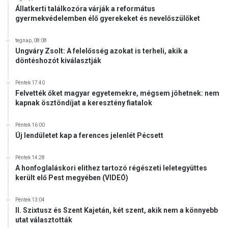
d
l
Állatkerti találkozóra várják a református
á
i
gyermekvédelemben élő gyerekeket és nevelőszülőket
s
g
h
y
tegnap, 08:08
o
e
Ungváry Zsolt: A felelősség azokat is terheli, akik a
z
döntéshozót kiválasztják
r
i
m
s
e
Péntek 17:40
k
Felvették őket magyar egyetemekre, mégsem jöhetnek: nem
kapnak ösztöndíjat a keresztény fiatalok
v
á
l
Péntek 16:00
Új lendületet kap a ferences jelenlét Pécsett
l
a
l
Péntek 14:28
á
A honfoglaláskori elithez tartozó régészeti leletegyüttes
került elő Pest megyében (VIDEÓ)
s
t
Péntek 13:04
II. Szixtusz és Szent Kajetán, két szent, akik nem a könnyebb
utat választották