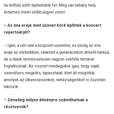
ha teltház előtt léphetnénk fel. Még van néhány hely,
érdemes minél előbb jegyet venni!
– Az ima ereje mint üzenet köré építitek a koncert
repertoárját?
– Igen, a cím utal a központi üzenetre, ez pedig az ima
ereje az életünkben, valamint a generációkon átívelő hatása,
de a dalok természetesen nagyon sokféle témával
foglalkoznak. Az viszont mindegyikre igaz, hogy saját,
személyes megélés, tapasztalat, ihlet áll mögöttük,
amelyek az útkereséseinket, nehézségeinket is őszintén
tükrözik.
– Zeneileg milyen élményre számíthatnak a
résztvevők?