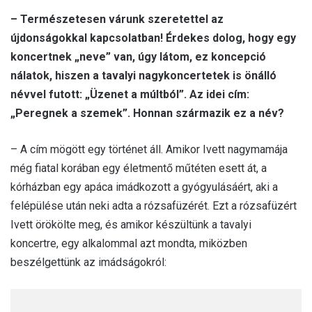
– Természetesen várunk szeretettel az
újdonságokkal kapcsolatban! Érdekes dolog, hogy egy
koncertnek „neve” van, úgy látom, ez koncepció
nálatok, hiszen a tavalyi nagykoncertetek is önálló
névvel futott: „Üzenet a múltból”. Az idei cím:
„Peregnek a szemek”. Honnan származik ez a név?
– A cím mögött egy történet áll. Amikor Ivett nagymamája
még fiatal korában egy életmentő műtéten esett át, a
kórházban egy apáca imádkozott a gyógyulásáért, aki a
felépülése után neki adta a rózsafüzérét. Ezt a rózsafüzért
Ivett örökölte meg, és amikor készültünk a tavalyi
koncertre, egy alkalommal azt mondta, miközben
beszélgettünk az imádságokról: