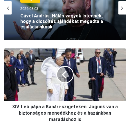
2026.08.03.
Szívmelengető pillanatok a Szobi
majorban – így telt az idei Pengető
Piknik
X
I
V
.
L
e
ó
p
á
XIV. Leó pápa a Kanári-szigeteken: Jogunk van a
p
a
biztonságos menedékhez és a hazánkban
a
maradáshoz is
K