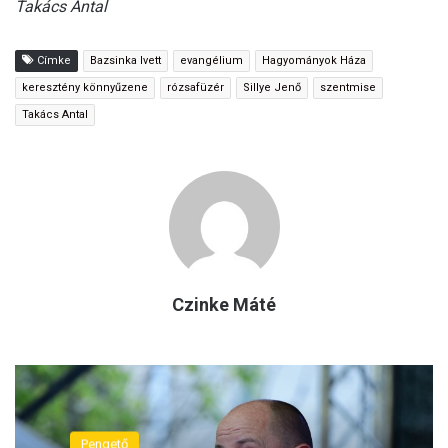
Takács Antal
Címke
Bazsinka Ivett
evangélium
Hagyományok Háza
keresztény könnyűzene
rózsafüzér
Sillye Jenő
szentmise
Takács Antal
Czinke Máté
Pengető