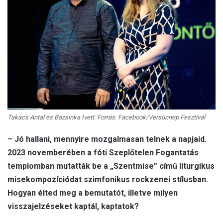
Takács Antal és Bazsinka Ivett. Forrás: Facebook/Versünnep Fesztivál
– Jó hallani, mennyire mozgalmasan telnek a napjaid.
2023 novemberében a fóti Szeplőtelen Fogantatás
templomban mutatták be a „Szentmise” című liturgikus
misekompozíciódat szimfonikus rockzenei stílusban.
Hogyan élted meg a bemutatót, illetve milyen
visszajelzéseket kaptál, kaptatok?