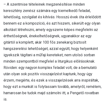
– A szentmise tételeinek megzenésítése minden
keresztény zenész számára egy kiemelkedő feladat,
lehetőség, szolgálat és kihívás. Hosszú évek óta érlelődött
bennem ez a kompozíció, és azt hiszem, sikerült egy olyan
alkotást létrehozni, amely egyszerre képes megfelelni az
érthetőségnek, énekelhetőségnek, ugyanakkor az egy
gitártól a komplett, akár 100 fős zenekarig biztosít
hangszerelési lehetőséget, azzal együtt, hogy helyenként
igyekszik tágítani a műfaji kereteket, nem utolsó sorban
minden szempontból megfelel a liturgikus előírásoknak.
Röviden: egy nagyon komplex feladat volt, de a bemutató
után olyan sok pozitív visszajelzést kaptunk, hogy úgy
érzem, megérte, és ezek a visszajelzések arra inspiráltak,
hogy ezt a munkát is folytassam tovább, amelyről, remélem,
hamarosan be tudok majd számolni itt, a Pengető rovatban
is.