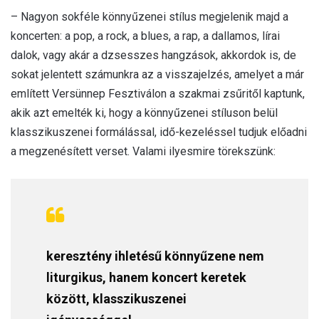
– Nagyon sokféle könnyűzenei stílus megjelenik majd a
koncerten: a pop, a rock, a blues, a rap, a dallamos, lírai
dalok, vagy akár a dzsesszes hangzások, akkordok is, de
sokat jelentett számunkra az a visszajelzés, amelyet a már
említett Versünnep Fesztiválon a szakmai zsűritől kaptunk,
akik azt emelték ki, hogy a könnyűzenei stíluson belül
klasszikuszenei formálással, idő-kezeléssel tudjuk előadni
a megzenésített verset. Valami ilyesmire törekszünk:
keresztény ihletésű könnyűzene nem
liturgikus, hanem koncert keretek
között, klasszikuszenei