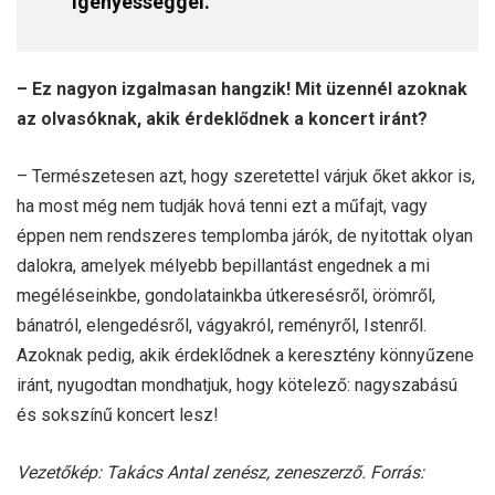
igényességgel.
– Ez nagyon izgalmasan hangzik! Mit üzennél azoknak
az olvasóknak, akik érdeklődnek a koncert iránt?
– Természetesen azt, hogy szeretettel várjuk őket akkor is,
ha most még nem tudják hová tenni ezt a műfajt, vagy
éppen nem rendszeres templomba járók, de nyitottak olyan
dalokra, amelyek mélyebb bepillantást engednek a mi
megéléseinkbe, gondolatainkba útkeresésről, örömről,
bánatról, elengedésről, vágyakról, reményről, Istenről.
Azoknak pedig, akik érdeklődnek a keresztény könnyűzene
iránt, nyugodtan mondhatjuk, hogy kötelező: nagyszabású
és sokszínű koncert lesz!
Vezetőkép: Takács Antal zenész, zeneszerző. Forrás: