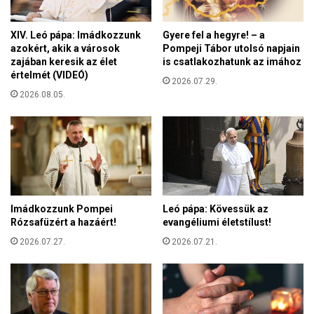
k
k
a
v
i
XIV. Leó pápa: Imádkozzunk
Gyere fel a hegyre! – a
a
azokért, akik a városok
Pompeji Tábor utolsó napjain
e
n
zajában keresik az élet
is csatlakozhatunk az imához
l
a
értelmét (VIDEÓ)
l
2026.07.29.
b
e
2026.08.05.
i
n
z
z
t
i
o
a
n
f
s
o
á
g
g
Imádkozzunk Pompei
Leó pápa: Kövessük az
a
o
Rózsafüzért a hazáért!
evangéliumi életstílust!
m
s
z
2026.07.27.
2026.07.21.
m
á
e
s
n
g
e
á
d
t