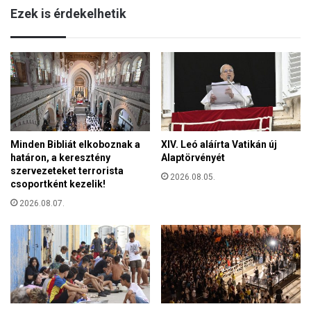
l
Ezek is érdekelhetik
l
e
f
t
a
t
s
M
t
a
b
g
a
y
n
a
a
r
Minden Bibliát elkoboznak a
XIV. Leó aláírta Vatikán új
k
P
határon, a keresztény
Alaptörvényét
é
é
szervezeteket terrorista
s
2026.08.05.
t
csoportként kezelik!
e
e
l
2026.08.07.
r
é
s
u
t
á
n
-