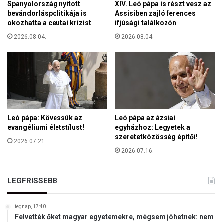
Spanyolország nyitott
XIV. Leó pápa is részt vesz az
a
bevándorláspolitikája is
Assisiben zajló ferences
r
okozhatta a ceutai krízist
ifjúsági találkozón
e
2026.08.04.
2026.08.04.
n
d
ő
r
s
é
g
n
Leó pápa: Kövessük az
Leó pápa az ázsiai
e
evangéliumi életstílust!
egyházhoz: Legyetek a
m
szeretetközösség építői!
g
2026.07.21.
2026.07.16.
y
a
n
LEGFRISSEBB
a
k
s
tegnap, 17:40
z
Felvették őket magyar egyetemekre, mégsem jöhetnek: nem