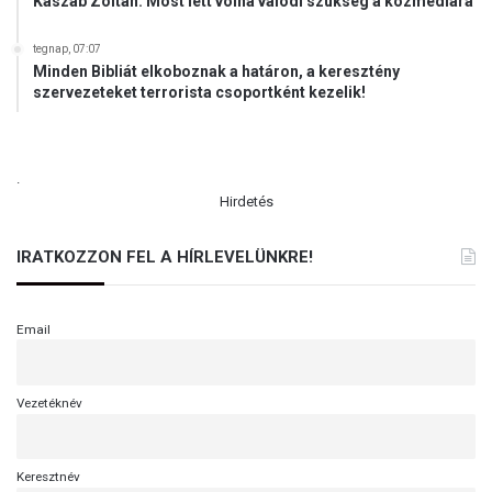
Kaszab Zoltán: Most lett volna valódi szükség a közmédiára
tegnap, 07:07
Minden Bibliát elkoboznak a határon, a keresztény
szervezeteket terrorista csoportként kezelik!
.
Hirdetés
IRATKOZZON FEL A HÍRLEVELÜNKRE!
Email
Vezetéknév
Keresztnév