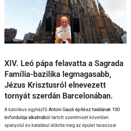
a
i
l
XIV. Leó pápa felavatta a Sagrada
Família-bazilika legmagasabb,
Jézus Krisztusról elnevezett
tornyát szerdán Barcelonában.
A katolikus egyházfő
Antoni Gaudí építész halálának 100.
évfordulója alkalmábó
l tartott szentmisét követően
spanyolul és katalánul áldotta meg az épület tavasszal