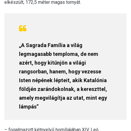
elkészült, 172,5 méter magas tornyát.
„A Sagrada Família a világ
legmagasabb temploma, de nem
azért, hogy kitűnjön a világi
rangsorban, hanem, hogy vezesse
Isten népének lépteit, akik Katalónia
földjén zarándokolnak, a kereszttel,
amely megvilágítja az utat, mint egy
lámpás”
– fogalmazott kétnyelvű homíliájában XIV. Leó.