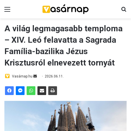
Menü
K
A világ legmagasabb temploma
– XIV. Leó felavatta a Sagrada
Família-bazilika Jézus
Krisztusról elnevezett tornyát
Vasárnap.hu
S
2026.06.11.
e
n
d
a
n
e
m