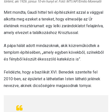
történt, aki 1926. június 10-én hunyt el. Fotó: MTI/AP/Emilio Morenatti
Mint mondta, Gaudí hittel teli építészként azzal a vággyal
alkotta meg ezeket a tereket, hogy elmesélje az Úr
életének misztériumait: egy lelki zarándoklatot felajánlva,
amely elvezet a találkozáshoz Krisztussal.
A pápa hálát adott mindazoknak, akik közreműködtek a
templom építésében, „amely egyben kövekből, színekből
és fényből készült ékesszóló katekézis is”.
Felidézte, hogy a bazilikát XVI. Benedek szentelte fel
2010-ben, az épületet a láthatatlan Isten látható jelének
nevezve, akinek dicsőségére magasodnak tornyai.