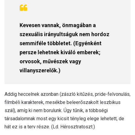
Kevesen vannak, önmagában a
szexuális irányultságuk nem hordoz
semmiféle többletet. (Egyénként
persze lehetnek kiváló emberek;
orvosok, művészek vagy
villanyszerelők.)
Addig heccelnek azonban (zászló kitűzés, pride-felvonulás,
filmbéli karakterek, mesékbe beleerőszakolt leszbikus
szál), amíg ki nem borulunk. Úgy tűnik, a többségi
társadalomnak most egy kicsit tényleg elege lehetett, de
hát ez is a terv része. (Ld. Hérosztratoszt.)