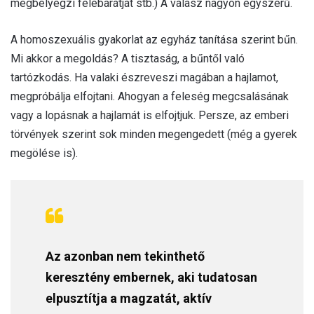
megbélyegzi felebarátját stb.) A válasz nagyon egyszerű.
A homoszexuális gyakorlat az egyház tanítása szerint bűn.
Mi akkor a megoldás? A tisztaság, a bűntől való
tartózkodás. Ha valaki észreveszi magában a hajlamot,
megpróbálja elfojtani. Ahogyan a feleség megcsalásának
vagy a lopásnak a hajlamát is elfojtjuk. Persze, az emberi
törvények szerint sok minden megengedett (még a gyerek
megölése is).
Az azonban nem tekinthető
keresztény embernek, aki tudatosan
elpusztítja a magzatát, aktív