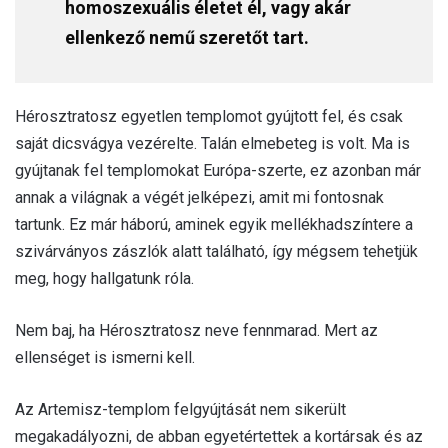
homoszexuális életet él, vagy akár
ellenkező nemű szeretőt tart.
Hérosztratosz egyetlen templomot gyújtott fel, és csak
saját dicsvágya vezérelte. Talán elmebeteg is volt. Ma is
gyújtanak fel templomokat Európa-szerte, ez azonban már
annak a világnak a végét jelképezi, amit mi fontosnak
tartunk. Ez már háború, aminek egyik mellékhadszíntere a
szivárványos zászlók alatt található, így mégsem tehetjük
meg, hogy hallgatunk róla.
Nem baj, ha Hérosztratosz neve fennmarad. Mert az
ellenséget is ismerni kell.
Az Artemisz-templom felgyújtását nem sikerült
megakadályozni, de abban egyetértettek a kortársak és az