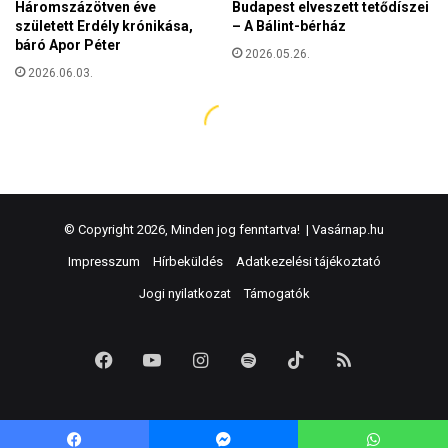
© Copyright 2026, Minden jog fenntartva! |
Vasárnap.hu
Impresszum
Hírbeküldés
Adatkezelési tájékoztató
Jogi nyilatkozat
Támogatók
Facebook
YouTube
Instagram
Spotify
TikTok
RSS