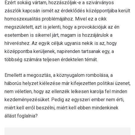
Ezért sokáig vártam, hozzászóljak-e a szivárványos
zászlók kapcsán ismét az érdeklődés középpontjába került
homoszexualitás problémájához. Mivel ez a cikk
megszületett, azt is jelenti, hogy a provokációjuk az én
esetemben is sikerrel járt, magam is hozzájárulok a
hírveréshez. Az egyik céljuk ugyanis nekik is az, hogy
középpontba kerüljenek, napirenden tartsanak egy, a
többség számára teljesen érdektelen témát.
Emellett a megosztás, a köznyugalom rombolása, a
háborús helyzet kiélezése már kifejezetten politikai üzenet,
nem véletlen, hogy az ellenzék lelkesen karolja fel minden
kezdeményezésüket. Pedig az egyszeri ember nem érti,
miért kell erről beszélni, miért kell ebben mindenkinek
állást foglalnia?