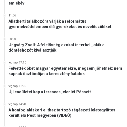
a
emlékév
t
á
11:06
s
Állatkerti találkozóra várják a református
t
gyermekvédelemben élő gyerekeket és nevelőszülőket
08:08
Ungváry Zsolt: A felelősség azokat is terheli, akik a
döntéshozót kiválasztják
tegnap, 17:40
Felvették őket magyar egyetemekre, mégsem jöhetnek: nem
kapnak ösztöndíjat a keresztény fiatalok
tegnap, 16:00
Új lendületet kap a ferences jelenlét Pécsett
tegnap, 14:28
A honfoglaláskori elithez tartozó régészeti leletegyüttes
került elő Pest megyében (VIDEÓ)