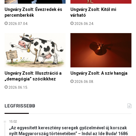
e
z
s
Ungváry Zsolt: Évezredek és
Ungváry Zsolt: Kitől mi
e
e
percemberkék
várható
r
n
f
2026.07.04.
2026.06.24.
o
r
i
n
t
e
g
Ungváry Zsolt: Illusztráció a
Ungváry Zsolt: A szív hangja
y
„demagógia” szócikkhez
s
2026.06.08.
z
2026.06.15.
e
r
i
LEGFRISSEBB
j
u
15:02
t
„Az egyesített keresztény seregek győzelmével új korszak
t
nyílt Magyarország történetében“ – Indul az Ide Buda! 1686