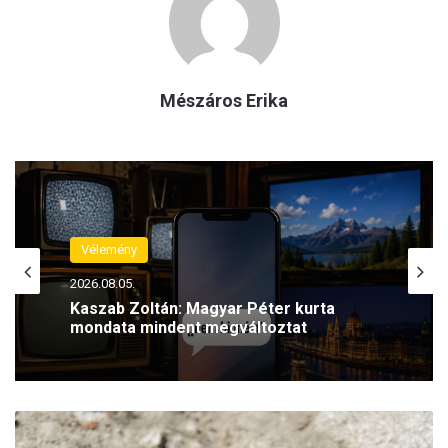
Mészáros Erika
Vélemény
2026.08.05.
Kaszab Zoltán: Magyar Péter kurta
mondata mindent megváltoztat
Á
r