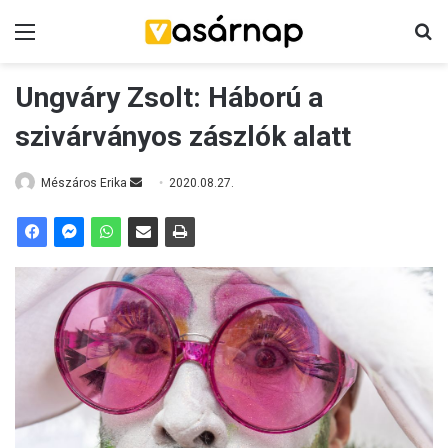
Menü
K
Ungváry Zsolt: Háború a
szivárványos zászlók alatt
Mészáros Erika
S
2020.08.27.
e
n
d
a
n
e
m
a
i
l