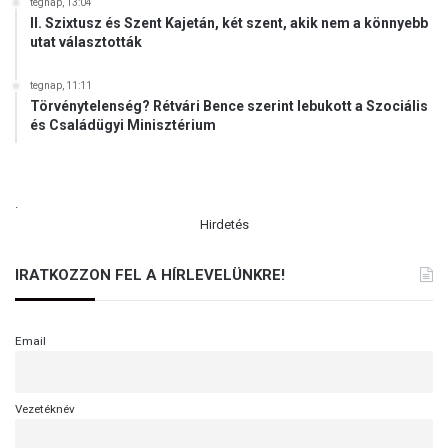
tegnap, 13:04
II. Szixtusz és Szent Kajetán, két szent, akik nem a könnyebb
utat választották
tegnap, 11:11
Törvénytelenség? Rétvári Bence szerint lebukott a Szociális
és Családügyi Minisztérium
.
Hirdetés
IRATKOZZON FEL A HÍRLEVELÜNKRE!
Email
Vezetéknév