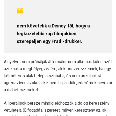
nem követelik a Disney-től, hogy a
legközelebbi rajzfilmjükben
szerepeljen egy Fradi-drukker.
A nyelvet sem próbálják átformálni: nem alkotnak külön szót
azoknak a megbélyegzésére, akik összerezzennek, ha egy
kétméteres alak belép a szobába, és nem uszulnak rá
agresszíven azokra, akik nem hajlandók „édes”-nek nevezni
a diabéteszeseket.
A liberálisok persze mindig előhozzák a dolog keresztény
vetületeit. (Elfogadás, szeretet, milyen keresztény az, aki