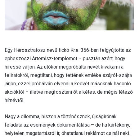
Egy Hérosztratosz nevű fickó Kr.e. 356-ban felgyújtotta az
epheszoszi Artemisz-templomot – pusztán azért, hogy
híressé váljon. Az utókor megpróbálta nevét kivakarni a
feliratokról, megtiltani, hogy tettének emléke szájról-szájra
járjon, ezzel próbálván elvenni a kedvét másoknak hasonló
akcióktól – illetve megfosztani őt a kétes, de mégis létező
hírnévtől.
Nagy a dilemma, hiszen a történésznek, újságírónak
feladata az események dokumentálása – de ha kártékony,
helytelen magatartásról ír, óhatatlanul reklámot csinál neki.