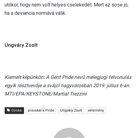
utókor, hogy nem volt helyes cselekedet. Mert az sose jó,
ha a deviancia normává válik.
Ungváry Zsolt
Kiemelt képünkön: A Genf Pride nevű melegjogi felvonulás
egyik résztvevője a svájci nagyvárosban 2019. július 6-án.
MTI/EPA/KEYSTONE/Martial Trezzini
Címke
provokál a Pride
Ungváry Zsolt
vélemény