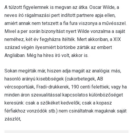
A túlzott figyelemnek is megvan az átka. Oscar Wilde, a
neves író rágalmazási pert indított partnere apja ellen,
amiért annak nem tetszett a fia fura viszonya a művésszel.
Mivel a per során bizonyítást nyert Wilde vonzalma a saját
neméhez, két év fegyházra ítélték. Mert akkoriban, a XIX
század végén ilyesmiért börtönbe zárták az embert
Angliában. Még ha híres író volt, akkor is.
Sokan megírták már, hiszen adja magát az analógia: más,
hasonló arányú kisebbségek (cukorbetegek, AB
vércsoportúak, Fradi-drukkerek, 190 centi felettiek; vagy ha
minden áron szexualitással kapcsolatos különbözőséget
keresünk: csak a szőkéket kedvelők; csak a kopasz
férfiakhoz vonzódók stb.) nem csináltatnak maguknak saját
zászlót,