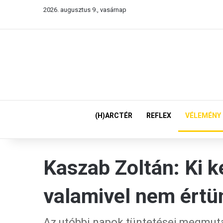
2026. augusztus 9., vasárnap
(H)ARCTÉR
REFLEX
VÉLEMÉNY
Kaszab Zoltán: Ki k
valamivel nem értü
Az utóbbi napok tüntetései megmuta