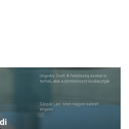
Ungváry Zsolt: A felelősség azokat is
terheli, akik a döntéshozót kiválasztják
Gáspár Laci: Isten nagyon szeret
engem
di