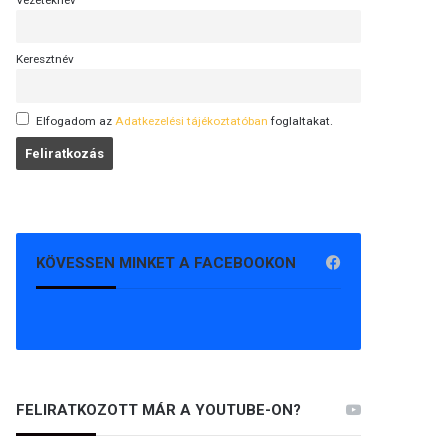
Vezetéknév
Keresztnév
Elfogadom az
Adatkezelési tájékoztatóban
foglaltakat.
KÖVESSEN MINKET A FACEBOOKON
FELIRATKOZOTT MÁR A YOUTUBE-ON?