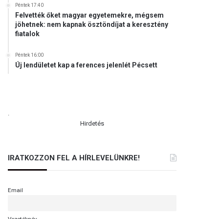
Péntek 17:40
Felvették őket magyar egyetemekre, mégsem
jöhetnek: nem kapnak ösztöndíjat a keresztény
fiatalok
Péntek 16:00
Új lendületet kap a ferences jelenlét Pécsett
.
Hirdetés
IRATKOZZON FEL A HÍRLEVELÜNKRE!
Email