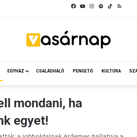
Facebook
YouTube
Instagram
Spotify
TikTok
RSS
EGYHÁZ
CSALÁDHÁLÓ
PENGETŐ
KULTÚRA
SZ
ell mondani, ha
nk egyet!
tták: a jobboldalnak érdemes hallatnia a