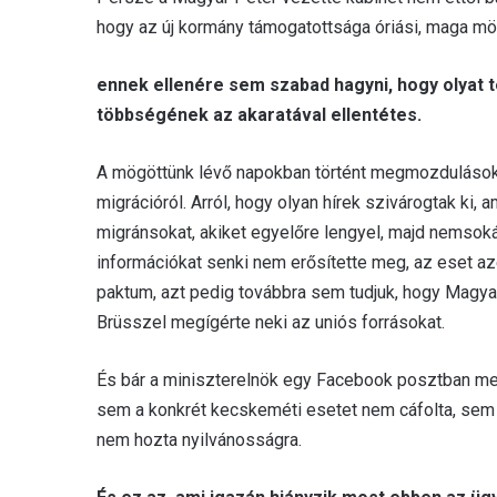
hogy az új kormány támogatottsága óriási, maga mö
ennek ellenére sem szabad hagyni, hogy olyat 
többségének az akaratával ellentétes.
A mögöttünk lévő napokban történt megmozdulások p
migrációról. Arról, hogy olyan hírek szivárogtak k
migránsokat, akiket egyelőre lengyel, majd nemsoká
információkat senki nem erősítette meg, az eset az
paktum, azt pedig továbbra sem tudjuk, hogy Magyar 
Brüsszel megígérte neki az uniós forrásokat.
És bár a miniszterelnök egy Facebook posztban m
sem a konkrét kecskeméti esetet nem cáfolta, sem 
nem hozta nyilvánosságra.