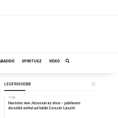
Keresés:
ABADIDŐ
SPIRITUSZ
VIDEÓ
LEGFRISSEBB
11:00
Harminc éve Jézussal az úton – jubileumi
dicsőítő esttel ad hálát Csiszér László