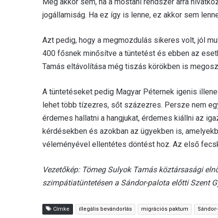
Még akkor sem, ha a mostani rendszer arra hivatkoz
jogállamiság. Ha ez így is lenne, ez akkor sem lenne
Azt pedig, hogy a megmozdulás sikeres volt, jól mut
400 fősnek minősítve a tüntetést és ebben az esetb
Tamás eltávolítása még tiszás körökben is megosz
A tüntetéseket pedig Magyar Péternek igenis illen
lehet több tízezres, sőt százezres. Persze nem egyi
érdemes hallatni a hangjukat, érdemes kiállni az ig
kérdésekben és azokban az ügyekben is, amelyekbe
véleményével ellentétes döntést hoz. Az első fecskék
Vezetőkép: Tömeg Sulyok Tamás köztársasági elnök
szimpátiatüntetésen a Sándor-palota előtti Szent G
Címke
illegális bevándorlás
migrációs paktum
Sándor-