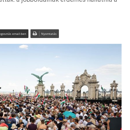
gosztás email-ben
Nyomtatás