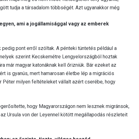
gött tudja a társadalom többségét. Azt ugyanakkor még
tegyen, ami a jogállamisággal vagy az emberek
edig pont erről szóltak. A pénteki tüntetés például a
i, amelyek szerint Kecskemétre Lengyelországból hoztak
ra már magyar katonáknak kell őrizniük. Bár ezeket az
ért is gyanús, mert hamarosan életbe lép a migrációs
Péter milyen feltételeket vállalt azért cserébe, hogy
egerősítette, hogy Magyarországon nem lesznek migránsok,
az Ursula von der Leyennel kötött megállapodás részleteit