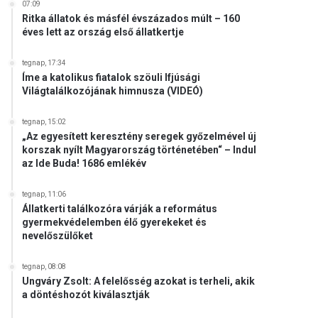
07:09
Ritka állatok és másfél évszázados múlt – 160
éves lett az ország első állatkertje
tegnap, 17:34
Íme a katolikus fiatalok szöuli Ifjúsági
Világtalálkozójának himnusza (VIDEÓ)
tegnap, 15:02
„Az egyesített keresztény seregek győzelmével új
korszak nyílt Magyarország történetében“ – Indul
az Ide Buda! 1686 emlékév
tegnap, 11:06
Állatkerti találkozóra várják a református
gyermekvédelemben élő gyerekeket és
nevelőszülőket
tegnap, 08:08
Ungváry Zsolt: A felelősség azokat is terheli, akik
a döntéshozót kiválasztják