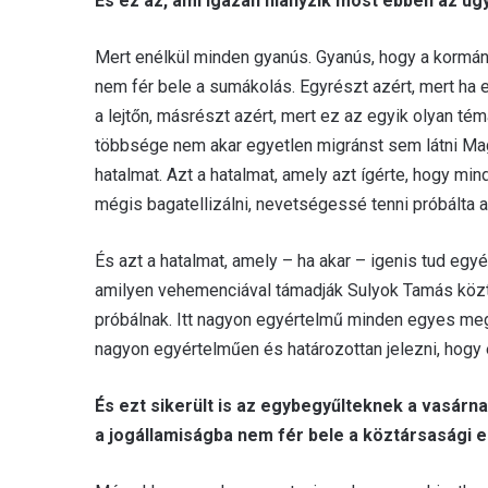
És ez az, ami igazán hiányzik most ebben az ügy
Mert enélkül minden gyanús. Gyanús, hogy a kormány
nem fér bele a sumákolás. Egyrészt azért, mert ha 
a lejtőn, másrészt azért, mert ez az egyik olyan 
többsége nem akar egyetlen migránst sem látni Magy
hatalmat. Azt a hatalmat, amely azt ígérte, hogy min
mégis bagatellizálni, nevetségessé tenni próbálta a
És azt a hatalmat, amely – ha akar – igenis tud egy
amilyen vehemenciával támadják Sulyok Tamás köztár
próbálnak. Itt nagyon egyértelmű minden egyes meg
nagyon egyértelműen és határozottan jelezni, hogy 
És ezt sikerült is az egybegyűlteknek a vasárn
a jogállamiságba nem fér bele a köztársasági e