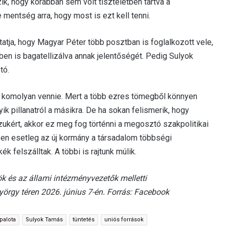
ik, hogy korábban sem volt tiszteletben tartva a
 mentség arra, hogy most is ezt kell tenni.
atja, hogy Magyar Péter több posztban is foglalkozott vele,
en is bagatellizálva annak jelentőségét. Pedig Sulyok
tó.
e komolyan vennie. Mert a több ezres tömegből könnyen
k pillanatról a másikra. De ha sokan felismerik, hogy
azukért, akkor ez meg fog történni a megosztó szakpolitikai
n esetleg az új kormány a társadalom többségi
 felszálltak. A többi is rajtunk múlik.
 és az állami intézményvezetők melletti
yörgy téren 2026. június 7-én. Forrás: Facebook
palota
Sulyok Tamás
tüntetés
uniós források