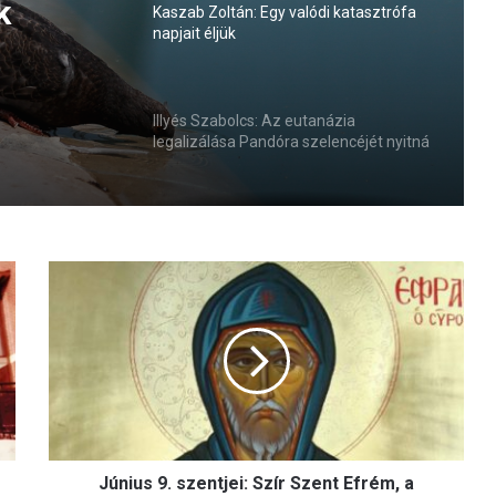
k
Kaszab Zoltán: Egy valódi katasztrófa
napjait éljük
Illyés Szabolcs: Az eutanázia
legalizálása Pandóra szelencéjét nyitná
ki
J
ú
n
i
u
s
9
.
s
Június 9. szentjei: Szír Szent Efrém, a
z