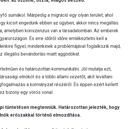
ben: az őszinte, tiszta, világos beszéd.
fő sumákol. Márpedig a migráció egy olyan terület, ahol
egy kicsit engedünk ebben az ügyben, akkor nincs megállás
téma, amelyben konszenzus van a társadalomban. Az emberek
arországon. És erre időről időre emlékeztetni kell a
denkire figyel, mindenkinek a problémájával foglalkozik majd,
z illegális bevándorlás miatt aggódókat.
értelműen és határozottan kommunikálni. Jól mutatja ezt,
sasági elnököt és a többi állami vezetőt, akit leváltani
fogalmazás a kormányzat részéről. És éppen ezért kellett
ez bizony egy vörös vonal.
api tüntetésen megtenniük. Határozottan jelezték, hogy
lnök erőszakkal történő elmozdítása.