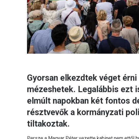
Gyorsan elkezdtek véget érni
mézeshetek. Legalábbis ezt is
elmúlt napokban két fontos d
résztvevők a kormányzati pol
tiltakoztak.
Persze a Magyar Péter vezette kabinet nem ettől b