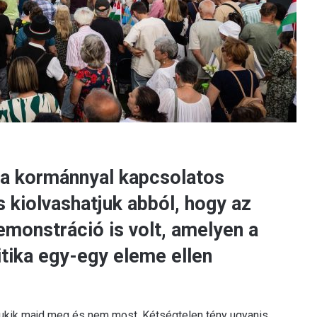
 a kormánnyal kapcsolatos
 kiolvashatjuk abból, hogy az
emonstráció is volt, amelyen a
itika egy-egy eleme ellen
ukik majd meg és nem most. Kétségtelen tény ugyanis,