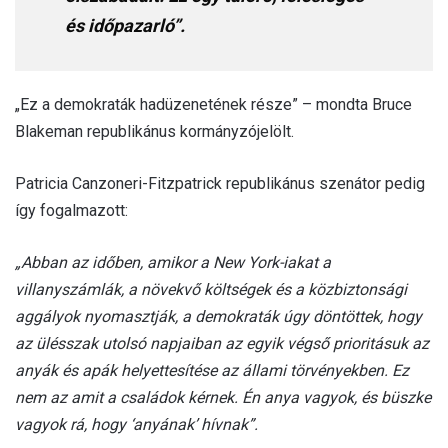
és időpazarló”.
„Ez a demokraták hadüzenetének része” – mondta Bruce
Blakeman republikánus kormányzójelölt.
Patricia Canzoneri-Fitzpatrick republikánus szenátor pedig
így fogalmazott:
„Abban az időben, amikor a New York-iakat a
villanyszámlák, a növekvő költségek és a közbiztonsági
aggályok nyomasztják, a demokraták úgy döntöttek, hogy
az ülésszak utolsó napjaiban az egyik végső prioritásuk az
anyák és apák helyettesítése az állami törvényekben. Ez
nem az amit a családok kérnek. Én anya vagyok, és büszke
vagyok rá, hogy ‘anyának’ hívnak”.