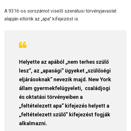
A 9316-os sorszámot viselő szenátusi törvényjavaslat
alapján eltörlik az „apa” kifejezést is.
Helyette az apából „nem terhes szülő
lesz”, az „apasági” ügyeket „szülőségi
eljárásoknak” nevezik majd. New York
állam gyermekfelügyeleti, családjogi
és oktatási törvényeiben a
„feltételezett apa” kifejezés helyett a
„feltételezett szülő” kifejezést fogják
alkalmazni.