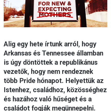
l
Alig egy hete írtunk arról, hogy
Arkansas és Tennessee államban
is úgy döntöttek a republikánus
vezetők, hogy nem rendeznek
több Pride hónapot. Helyettük az
Istenhez, családhoz, közösséghez
és hazához való hűséget és a
családot fogják megünnepelni.