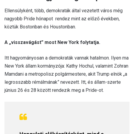
Ellensúlyként, több, demokraták által vezetett város még
nagyobb Pride hónapot rendez mint az előző években,
köztük Bostonban és Houstonban.
A „visszavágást” most New York folytatja.
Itt hagyományosan a demokraták vannak hatalmon. Ilyen ma
New York állam kormányzója: Kathy Hochul, valamint Zohran
Mamdani a metropolisz polgármestere, akit Trump elnök „a
legrosszabb rémálmának” nevezett. Itt, és állam-szerte
június 26 és 28 között rendezik meg a Pride-ot.