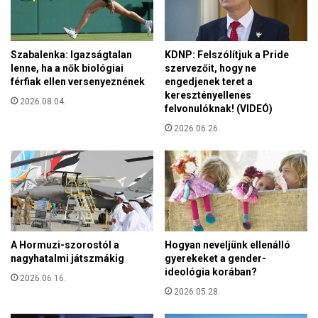
z
m
ö
o
s
n
s
Szabalenka: Igazságtalan
KDNP: Felszólítjuk a Pride
d
é
lenne, ha a nők biológiai
szervezőit, hogy ne
a
g
férfiak ellen versenyeznének
engedjenek teret a
n
e
keresztényellenes
i
2026.08.04.
g
felvonulóknak! (VIDEÓ)
,
y
2026.06.26.
h
h
a
e
v
l
a
y
l
e
a
n
m
i
A Hormuzi-szorostól a
Hogyan neveljünk ellenálló
v
nagyhatalmi játszmákig
gyerekeket a gender-
e
ideológia korában?
2026.06.16.
l
2026.05.28.
n
e