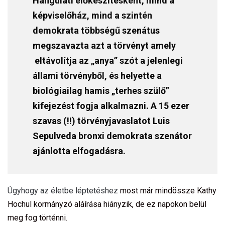
Hangulati előkészítésként, mind a
képviselőház, mind a szintén
demokrata többségű szenátus
megszavazta azt a törvényt amely
eltávolítja az „anya” szót a jelenlegi
állami törvényből, és helyette a
biológiailag hamis „terhes szülő”
kifejezést fogja alkalmazni. A 15 ezer
szavas (!!) törvényjavaslatot Luis
Sepulveda bronxi demokrata szenátor
ajánlotta elfogadásra.
Úgyhogy az életbe léptetéshez
most már mindössze Kathy
Hochul kormányzó aláírása hiányzik, de ez napokon belül
meg fog történni.