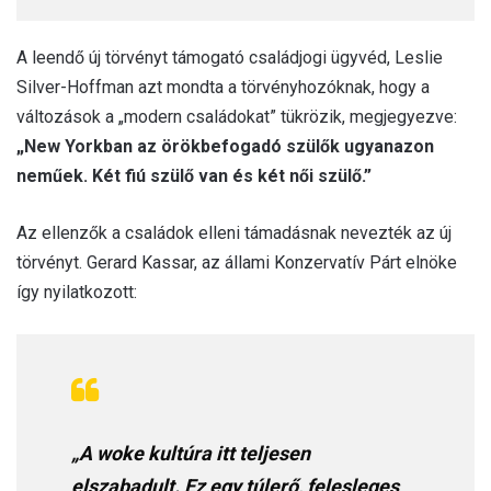
A leendő új törvényt támogató családjogi ügyvéd, Leslie
Silver-Hoffman azt mondta a törvényhozóknak, hogy a
változások a „modern családokat” tükrözik, megjegyezve:
„New Yorkban az örökbefogadó szülők ugyanazon
neműek. Két fiú szülő van és két női szülő.”
Az ellenzők a családok elleni támadásnak nevezték az új
törvényt. Gerard Kassar, az állami Konzervatív Párt elnöke
így nyilatkozott:
„A woke kultúra itt teljesen
elszabadult. Ez egy túlerő, felesleges