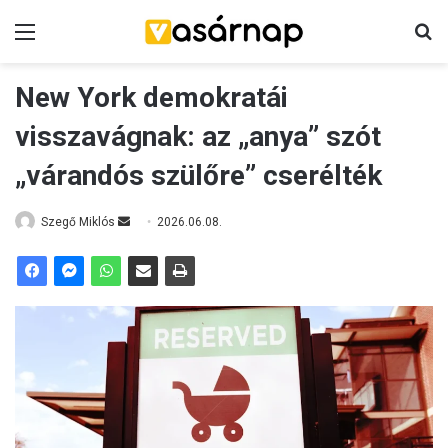
Menü
K
New York demokratái
visszavágnak: az „anya” szót
„várandós szülőre” cserélték
Szegő Miklós
S
2026.06.08.
e
n
d
a
n
e
m
a
i