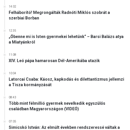
14:02
Felháborító! Megrongálták Radnóti Miklós szobrát a
szerbiai Borban
12:35
„Őbenne mi is Isten gyermekei lehetünk” – Barsi Balázs atya
a Miatyánkról
11:08
XIV. Leó pápa hamarosan Dél-Amerikába utazik
10:04
Latorcai Csaba: Káosz, kapkodás és dilettantizmus jellemzi
a Tisza kormányzását
08:43
Több mint félmillió gyermek nevelkedik egyszülős
családban Magyarországon (VIDEÓ)
07:05
Simicskó István: Az elmúlt években rendszeressé váltak a