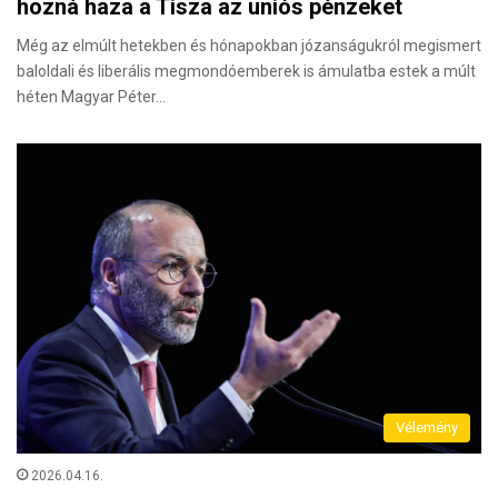
hozná haza a Tisza az uniós pénzeket
Még az elmúlt hetekben és hónapokban józanságukról megismert
baloldali és liberális megmondóemberek is ámulatba estek a múlt
héten Magyar Péter…
Vélemény
2026.04.16.