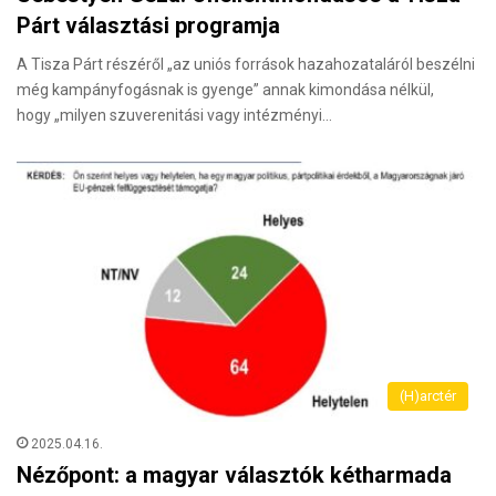
Párt választási programja
A Tisza Párt részéről „az uniós források hazahozataláról beszélni
még kampányfogásnak is gyenge” annak kimondása nélkül,
hogy „milyen szuverenitási vagy intézményi…
(H)arctér
2025.04.16.
Nézőpont: a magyar választók kétharmada