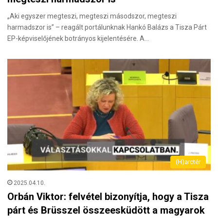
„Aki egyszer megteszi, megteszi másodszor, megteszi
harmadszor is” – reagált portálunknak Hankó Balázs a Tisza Párt
EP-képviselőjének botrányos kijelentésére. A…
(H)arctér
2025.04.10.
Orbán Viktor: felvétel bizonyítja, hogy a Tisza
párt és Brüsszel összeesküdött a magyarok