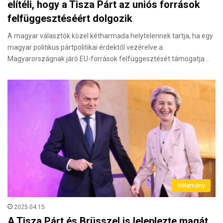
elítéli, hogy a Tisza Párt az uniós források
felfüggesztéséért dolgozik
A magyar választók közel kétharmada helytelennek tartja, ha egy
magyar politikus pártpolitikai érdektől vezérelve a
Magyarországnak járó EU-források felfüggesztését támogatja…
Vélemény
2025.04.15.
A Tisza Párt és Brüsszel is leleplezte magát