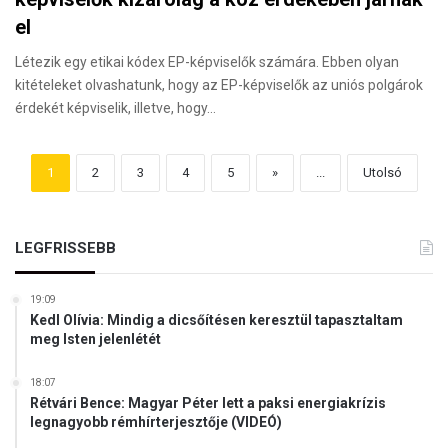
el
Létezik egy etikai kódex EP-képviselők számára. Ebben olyan
kitételeket olvashatunk, hogy az EP-képviselők az uniós polgárok
érdekét képviselik, illetve, hogy…
1
2
3
4
5
»
...
Utolsó
LEGFRISSEBB
19:09
Kedl Olívia: Mindig a dicsőítésen keresztül tapasztaltam
meg Isten jelenlétét
18:07
Rétvári Bence: Magyar Péter lett a paksi energiakrízis
legnagyobb rémhírterjesztője (VIDEÓ)