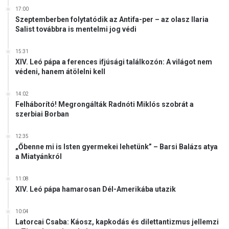
17:00
Szeptemberben folytatódik az Antifa-per – az olasz Ilaria
Salist továbbra is mentelmi jog védi
15:31
XIV. Leó pápa a ferences ifjúsági találkozón: A világot nem
védeni, hanem átölelni kell
14:02
Felháborító! Megrongálták Radnóti Miklós szobrát a
szerbiai Borban
12:35
„Őbenne mi is Isten gyermekei lehetünk” – Barsi Balázs atya
a Miatyánkról
11:08
XIV. Leó pápa hamarosan Dél-Amerikába utazik
10:04
Latorcai Csaba: Káosz, kapkodás és dilettantizmus jellemzi