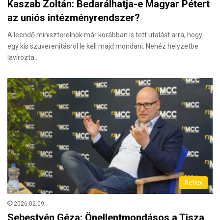
Kaszab Zoltán: Bedarálhatja-e Magyar Pétert
az uniós intézményrendszer?
A leendő miniszterelnök már korábban is tett utalást arra, hogy
egy kis szuverenitásról le kell majd mondani. Nehéz helyzetbe
lavírozta…
Reflex
2026.02.09.
Sebestyén Géza: Önellentmondásos a Tisza