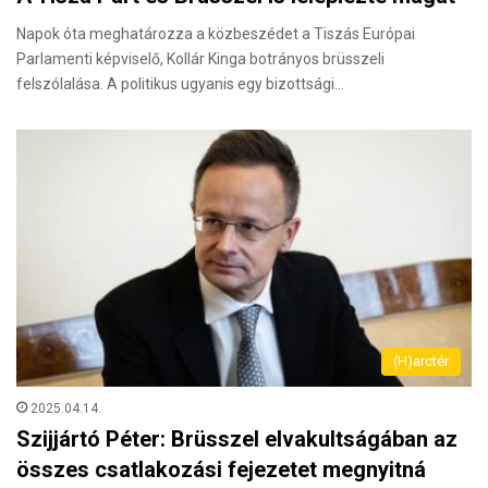
Napok óta meghatározza a közbeszédet a Tiszás Európai
Parlamenti képviselő, Kollár Kinga botrányos brüsszeli
felszólalása. A politikus ugyanis egy bizottsági…
(H)arctér
2025.04.14.
Szijjártó Péter: Brüsszel elvakultságában az
összes csatlakozási fejezetet megnyitná