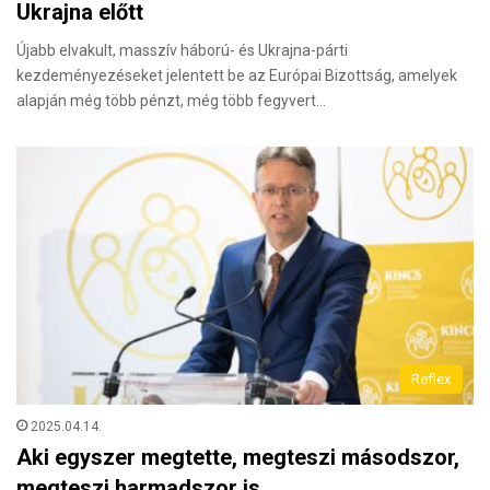
Ukrajna előtt
Újabb elvakult, masszív háború- és Ukrajna-párti
kezdeményezéseket jelentett be az Európai Bizottság, amelyek
alapján még több pénzt, még több fegyvert…
Reflex
2025.04.14.
Aki egyszer megtette, megteszi másodszor,
megteszi harmadszor is