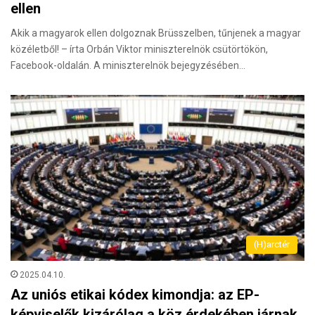
ellen
Akik a magyarok ellen dolgoznak Brüsszelben, tűnjenek a magyar
közéletből! – írta Orbán Viktor miniszterelnök csütörtökön,
Facebook-oldalán. A miniszterelnök bejegyzésében…
(H)arctér
2025.04.10.
Az uniós etikai kódex kimondja: az EP-
képviselők kizárólag a köz érdekében járnak