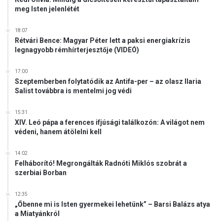
meg Isten jelenlétét
18:07
Rétvári Bence: Magyar Péter lett a paksi energiakrízis
legnagyobb rémhírterjesztője (VIDEÓ)
17:00
Szeptemberben folytatódik az Antifa-per – az olasz Ilaria
Salist továbbra is mentelmi jog védi
15:31
XIV. Leó pápa a ferences ifjúsági találkozón: A világot nem
védeni, hanem átölelni kell
14:02
Felháborító! Megrongálták Radnóti Miklós szobrát a
szerbiai Borban
12:35
„Őbenne mi is Isten gyermekei lehetünk” – Barsi Balázs atya
a Miatyánkról