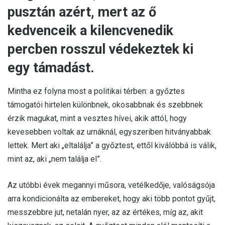
pusztán azért, mert az ő
kedvenceik a kilencvenedik
percben rosszul védekeztek ki
egy támadást.
Mintha ez folyna most a politikai térben: a győztes
támogatói hirtelen különbnek, okosabbnak és szebbnek
érzik magukat, mint a vesztes hívei, akik attól, hogy
kevesebben voltak az urnáknál, egyszeriben hitványabbak
lettek. Mert aki „eltalálja” a győztest, ettől kiválóbbá is válik,
mint az, aki „nem találja el”.
Az utóbbi évek megannyi műsora, vetélkedője, valóságsója
arra kondicionálta az embereket, hogy aki több pontot gyűjt,
messzebbre jut, netalán nyer, az az értékes, míg az, akit