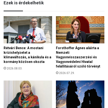
e
Ezek is érdekelhetik
é
g
l
í
e
t
t
s
v
é
é
g
d
e
e
l
Rétvári Bence: A mostani
Forsthoffer Ágnes aláírta a
m
krízishelyzetet a
Nemzeti
é
klímaváltozás, a kánikula és a
Vagyonvisszaszerzési és
r
kormány közösen okozta
Vagyonvédelmi Hivatal
e
felállításáról szóló törvényt
s
2026.08.03.
2026.07.29.
z
ó
l
í
t
o
t