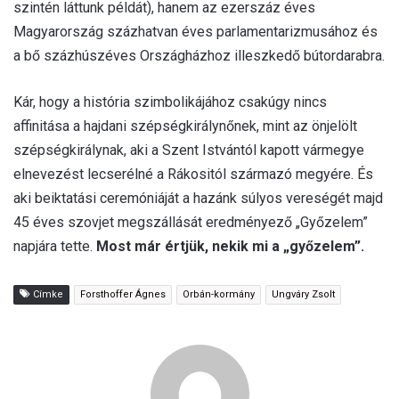
szintén láttunk példát), hanem az ezerszáz éves
Magyarország százhatvan éves parlamentarizmusához és
a bő százhúszéves Országházhoz illeszkedő bútordarabra.
Kár, hogy a história szimbolikájához csakúgy nincs
affinitása a hajdani szépségkirálynőnek, mint az önjelölt
szépségkirálynak, aki a Szent Istvántól kapott vármegye
elnevezést lecserélné a Rákositól származó megyére. És
aki beiktatási ceremóniáját a hazánk súlyos vereségét majd
45 éves szovjet megszállását eredményező „Győzelem”
napjára tette.
Most már értjük, nekik mi a „győzelem”.
Címke
Forsthoffer Ágnes
Orbán-kormány
Ungváry Zsolt