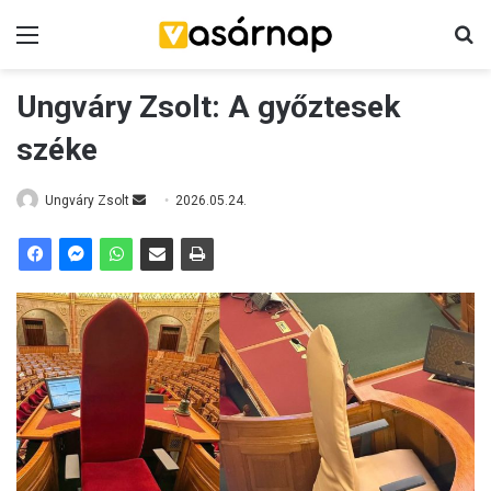
Menü
K
Ungváry Zsolt: A győztesek
széke
Ungváry Zsolt
S
2026.05.24.
e
n
d
a
n
e
m
a
i
l