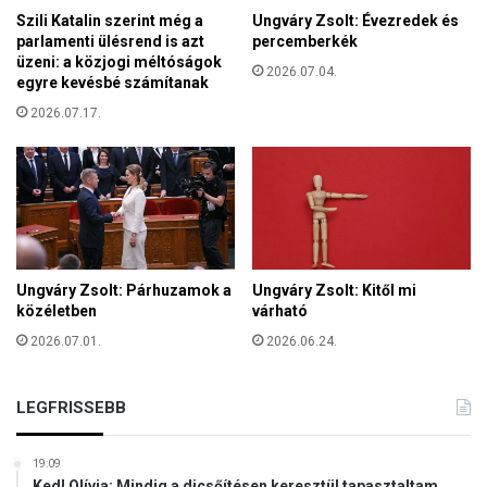
t
Szili Katalin szerint még a
Ungváry Zsolt: Évezredek és
f
parlamenti ülésrend is azt
percemberkék
e
üzeni: a közjogi méltóságok
2026.07.04.
l
egyre kevésbé számítanak
a
2026.07.17.
„
T
ü
z
e
k
f
ö
Ungváry Zsolt: Párhuzamok a
Ungváry Zsolt: Kitől mi
l
közéletben
várható
d
2026.07.01.
2026.06.24.
j
é
n
LEGFRISSEBB
”
19:09
Kedl Olívia: Mindig a dicsőítésen keresztül tapasztaltam