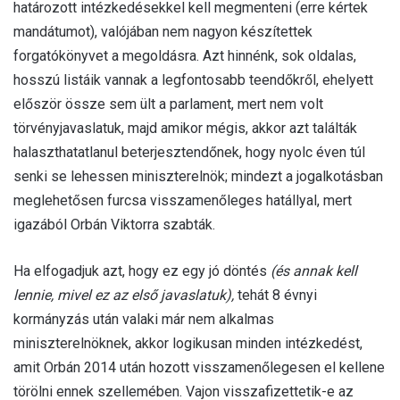
határozott intézkedésekkel kell megmenteni (erre kértek
mandátumot), valójában nem nagyon készítettek
forgatókönyvet a megoldásra. Azt hinnénk, sok oldalas,
hosszú listáik vannak a legfontosabb teendőkről, ehelyett
először össze sem ült a parlament, mert nem volt
törvényjavaslatuk, majd amikor mégis, akkor azt találták
halaszthatatlanul beterjesztendőnek, hogy nyolc éven túl
senki se lehessen miniszterelnök; mindezt a jogalkotásban
meglehetősen furcsa visszamenőleges hatállyal, mert
igazából Orbán Viktorra szabták.
Ha elfogadjuk azt, hogy ez egy jó döntés
(és annak kell
lennie, mivel ez az első javaslatuk),
tehát 8 évnyi
kormányzás után valaki már nem alkalmas
miniszterelnöknek, akkor logikusan minden intézkedést,
amit Orbán 2014 után hozott visszamenőlegesen el kellene
törölni ennek szellemében. Vajon visszafizettetik-e az