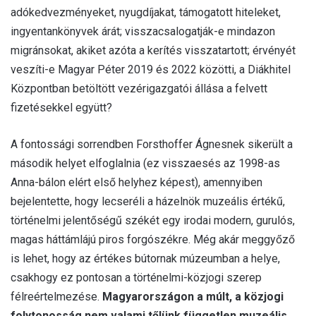
adókedvezményeket, nyugdíjakat, támogatott hiteleket,
ingyentankönyvek árát; visszacsalogatják-e mindazon
migránsokat, akiket azóta a kerítés visszatartott; érvényét
veszíti-e Magyar Péter 2019 és 2022 közötti, a Diákhitel
Központban betöltött vezérigazgatói állása a felvett
fizetésekkel együtt?
A fontossági sorrendben Forsthoffer Ágnesnek sikerült a
második helyet elfoglalnia (ez visszaesés az 1998-as
Anna-bálon elért első helyhez képest), amennyiben
bejelentette, hogy lecseréli a házelnök muzeális értékű,
történelmi jelentőségű székét egy irodai modern, gurulós,
magas háttámlájú piros forgószékre. Még akár meggyőző
is lehet, hogy az értékes bútornak múzeumban a helye,
csakhogy ez pontosan a történelmi-közjogi szerep
félreértelmezése.
Magyarországon a múlt, a közjogi
folytonosság nem valami tőlünk független muzeális