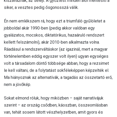
kiszavaznak, az selejt. A győztest minden alól mentesíti a
siker, a vesztes pedig ősgonosszá válik.
Én nem emlékszem rá, hogy ezt a triumfáló gyűlöletet a
jobboldal akár 1990-ben (pedig akkor valóban egy
gyalázatos, mocskos, diktatórikus, hazaáruló rendszert
kellett felszámolni), akár 2010-ben alkalmazta volna.
Ráadásul a rendszerváltáskor (az igazinál, mert a magyar
történelemben eddig egyszer volt ilyen) ugyan egységes
volt a társadalom döntő többsége abban, hogy a rezsimet
le kell váltani, de a folytatást sokféleképpen képzelték el.
Ma hiányoznak az alternatívák, a tagadás az összetartó erő,
nem a jövőkép.
Sokat elmond róluk, hogy miközben – saját narratívájuk
szerint – az ország csődben, káoszban, összeomlásban
van, tehát sosem látott vészhelyzetben, amit gyors és