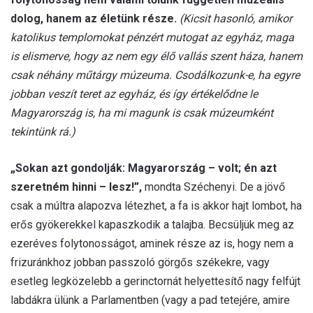
dolog, hanem az életünk része.
(
Kicsit hasonló, amikor
katolikus templomokat pénzért mutogat az egyház, maga
is elismerve, hogy az nem egy élő vallás szent háza, hanem
csak néhány műtárgy múzeuma. Csodálkozunk-e, ha egyre
jobban veszít teret az egyház, és így értékelődne le
Magyarország is, ha mi magunk is csak múzeumként
tekintünk rá.)
„Sokan azt gondolják: Magyarország – volt; én azt
szeretném hinni – lesz!”,
mondta Széchenyi. De a jövő
csak a múltra alapozva létezhet, a fa is akkor hajt lombot, ha
erős gyökerekkel kapaszkodik a talajba. Becsüljük meg az
ezeréves folytonosságot, aminek része az is, hogy nem a
frizuránkhoz jobban passzoló görgős székekre, vagy
esetleg legközelebb a gerinctornát helyettesítő nagy felfújt
labdákra ülünk a Parlamentben (vagy a pad tetejére, amire