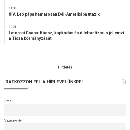
11:08
XIV. Leó pápa hamarosan Dél-Amerikába utazik
10:04
Latorcai Csaba: Káosz, kapkodás és dilettantizmus jellemzi
a Tisza kormányzását
.
Hirdetés
IRATKOZZON FEL A HÍRLEVELÜNKRE!
Email
Vezetéknév