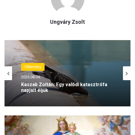
Ungváry Zsolt
Reflex
2026.07.30.
Vélemény
Illyés Szabolcs: Az eutanázia
legalizálása Pandóra szelencéjét nyitná
2026.08.04.
ki
S
z
Kaszab Zoltán: Egy valódi katasztrófa
ű
napjait éljük