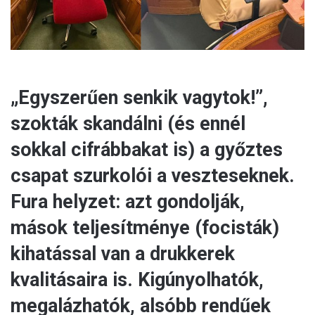
„Egyszerűen senkik vagytok!”,
szokták skandálni (és ennél
sokkal cifrábbakat is) a győztes
csapat szurkolói a veszteseknek.
Fura helyzet: azt gondolják,
mások teljesítménye (focisták)
kihatással van a drukkerek
kvalitásaira is. Kigúnyolhatók,
megalázhatók, alsóbb rendűek