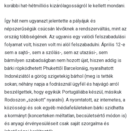
korábbi hat-hétmilliós kizárólagosságról le kellett mondani.
Így hát nem ugyanazt jelentette a pályájuk és
népszerűségük csúcsán lévőknek a rendszerváltás, mint az
ország többségének. Az ugyanis egy valódi felszabadulási
folyamat volt; hiszen volt mi alól felszabadulni. Április 12-e
sem a sajtó-, sem a szólás-, sem az utazási-, sem
bármilyen szabadságban nem hozott újat, hiszen addig is
bárki röpködhetett Phukettől Barcelonáig, nyaralhatott
Indonéziától a görög szigetekig bárhol (meg is tették
sokan; néhány napja a fodrásznál ügyfél és hajvágó arról
beszélgettek, hogy egyikük Portugáliába készül, másikuk
Rodoszon „szokott” nyaralni). A nyomtatott, az internetes, a
közösségi és sok egyéb médiafelületeken bárki szidhatta
a kormányt (koncerteken méltatlan, becsületsértő módon is)
és anyagi érvényesüléseit csak saját szorgalma és