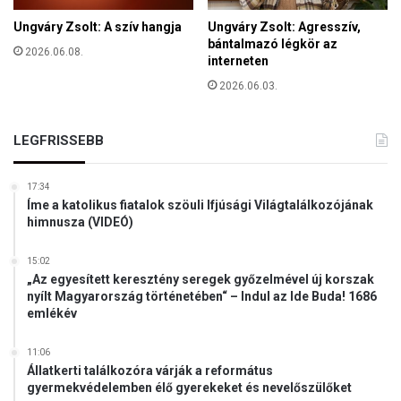
a
v
Ungváry Zsolt: A szív hangja
Ungváry Zsolt: Agresszív,
l
a
bántalmazó légkör az
,
2026.06.08.
n
interneten
t
i
á
2026.06.03.
l
n
y
c
e
LEGFRISSEBB
c
n
a
,
l
d
17:34
,
Íme a katolikus fiatalok szöuli Ifjúsági Világtalálkozójának
e
d
himnusza (VIDEÓ)
e
e
u
m
r
15:02
é
„Az egyesített keresztény seregek győzelmével új korszak
ó
g
nyílt Magyarország történetében“ – Indul az Ide Buda! 1686
p
k
emlékév
a
e
i
r
11:06
d
t
Állatkerti találkozóra várják a református
e
é
gyermekvédelemben élő gyerekeket és nevelőszülőket
m