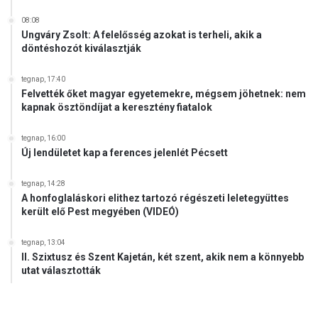
s
o
z
08:08
k
k
Ungváry Zsolt: A felelősség azokat is terheli, akik a
r
e
döntéshozót kiválasztják
á
d
c
é
tegnap, 17:40
i
s
Felvették őket magyar egyetemekre, mégsem jöhetnek: nem
á
s
kapnak ösztöndíjat a keresztény fiatalok
b
e
a
l
tegnap, 16:00
n
i
Új lendületet kap a ferences jelenlét Pécsett
n
s
e
t
tegnap, 14:28
m
e
A honfoglaláskori elithez tartozó régészeti leletegyüttes
l
l
került elő Pest megyében (VIDEÓ)
é
j
p
e
tegnap, 13:04
i
s
II. Szixtusz és Szent Kajetán, két szent, akik nem a könnyebb
k
í
utat választották
e
t
z
h
t
e