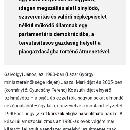
idegen megszállás alatt sínylődő,
szuverenitás és valódi népképviselet
nélkül működő államnak egy
parlamentáris demokráciába, a
tervutasításos gazdaság helyett a
piacgazdaságba történő átmenetével.
Gálvölgyi János, az 1980-ban (Lázár György
miniszterelnöksége idején) Jászai Mari-díjat és 2005-ben
(kormányfő: Gyurcsány Ferenc) Kossuth-díjat elnyerő
színművész – a saját, és ezzel róla nagyon sokat elmondó
nézőpontjából – úgy látja, összevetve a mostani helyzetet
1990-nel, hogy
„a két korszak aligha hasonlítható össze.
A
késői államszocializmus az 1980-as évek végére már
kifáradt, fellazult a rendszer, amelyből az átmenet csak