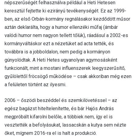
népszerűségét felhasználva például a Heti Hetesen
keresztül fejtette ki ezirányú tevékenységét. Ez az 1999-
ben, az első Orbán-kormány regnálásakor kezdődött műsor
aztán deklarálta, hogy a humor ellenzéki műfaj (ámbár
valódi humor nem nagyon tellett tőlük), ráadásul a 2002-es
kormányváltáskor ezt a nézetüket ad acta tették, és
továbbra is a jobboldalon, nem pedig a kormányon
gúnyolódtak. A Heti Hetes ugyanolyan agymosásként
funkcionált, mint a mostani influenszerek leegyszerűsítő,
gyűlölettől fröcsögő működése – csak akkoriban még ezen
a felületen történt az ilyesmi.
2006 – őszödi beszéddel és szemkilövetéssel – az
egész bagázst hiteltelenítette, és bár Hajós András
megpróbált kifarolni belőle, a többiek nem, így el is
vesztették a befolyásukat, lassacskán a kutya sem nézte
őket, mígnem 2016-ra el is halt a produkció.