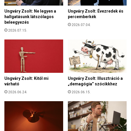
z
e
t
f
Ungváry Zsolt: Ne legyen a
Ungváry Zsolt: Évezredek és
á
hallgatásunk látszólagos
percemberkék
é
r
beleegyezés
r
2026.07.04.
s
:
2026.07.15.
a
n
s
y
á
u
g
s
b
z
a
i
n
m
l
Ungváry Zsolt: Kitől mi
Ungváry Zsolt: Illusztráció a
o
e
várható
„demagógia” szócikkhez
t
h
o
2026.06.24.
2026.06.15.
e
r
t
o
,
z
h
á
o
s
g
s
y