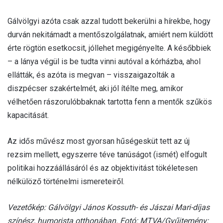
Gálvölgyi azóta csak azzal tudott bekerülni a hírekbe, hogy
durván nekitámadt a mentőszolgálatnak, amiért nem küldött
érte rögtön esetkocsit, jóllehet megigényelte. A későbbiek
– a lánya végül is be tudta vinni autóval a kórházba, ahol
ellátták, és azóta is megvan – visszaigazolták a
diszpécser szakértelmét, aki jól ítélte meg, amikor
vélhetően rászorulóbbaknak tartotta fenn a mentők szűkös
kapacitását.
Az idős művész most gyorsan hűségesküt tett az új
rezsim mellett, egyszerre téve tanúságot (ismét) elfogult
politikai hozzáállásáról és az objektivitást tökéletesen
nélkülöző történelmi ismereteiről.
Vezetőkép: Gálvölgyi János Kossuth- és Jászai Mari-díjas
színész, humorista otthonában. Fotó: MTVA/Gyűjtemény: