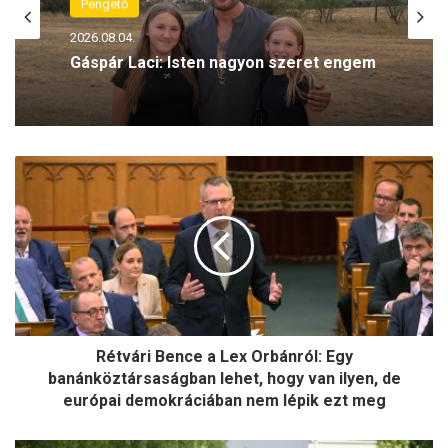
2026.08.04.
Kaszab Zoltán: Egy valódi katasztrófa
napjait éljük
R
é
t
v
á
r
i
B
e
Rétvári Bence a Lex Orbánról: Egy
n
c
banánköztársaságban lehet, hogy van ilyen, de
e
európai demokráciában nem lépik ezt meg
a
L