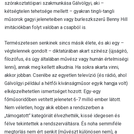
szórakoztatóipari szakmunkása Gálvölgyi, aki –
kétségtelen tehetsége mellett – gyakran tingli-tangli
műsorok gagyi jeleneteiben vagy burleszkszerű Benny Hill
imitációkban folyt valóban a csapból is.
Természetesen senkinek sincs másik élete, és aki egy –
végtelennek gondolt – diktatúrában akart színész (újságíró,
filozófus, és úgy általában művész vagy humán értelmiségi
lenni), annak meg kellett alkudnia. Ha sokra akarta vinni,
akkor jobban. Cserébe az egyetlen televízió (és rádió, ahol
Gálvölgyi például a hétfői kívánságműsor egyik hangja volt)
elképzelhetetlen ismertséget hozott. Egy-egy
főműsoridőben vetített jelenetet 6-7 millió ember látott.
Nem véletlen, hogy akik ebben a rendszerben a
„támogatott” kategóriát élvezhették, kissé idegesen és
félve tekintettek a rendszerváltásra. És noha semmiféle
megtorlás nem ért senkit (művészt különösen nem), a