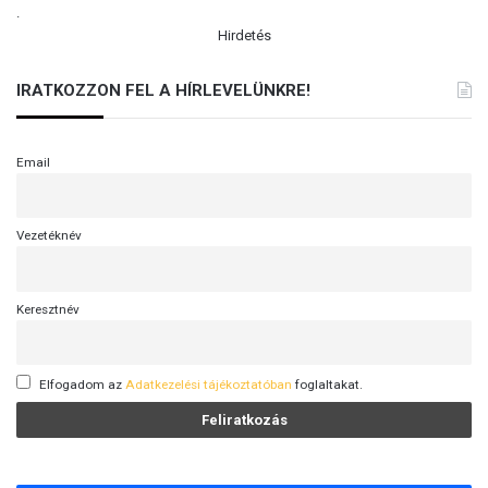
m
.
t
e
Hirdetés
ő
g
a
n
IRATKOZZON FEL A HÍRLEVELÜNKRE!
a
p
i
Email
m
o
z
Vezetéknév
g
á
s
Keresztnév
(
V
I
D
Elfogadom az
Adatkezelési tájékoztatóban
foglaltakat.
E
Ó
)