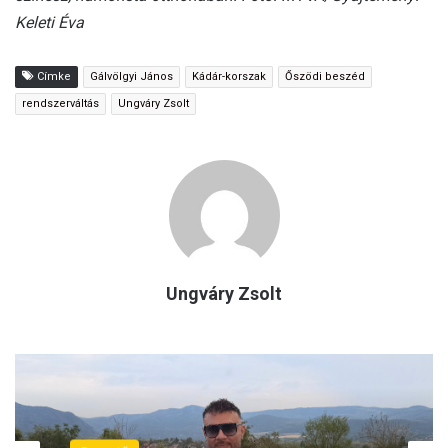
Keleti Éva
Címke
Gálvölgyi János
Kádár-korszak
Őszödi beszéd
rendszerváltás
Ungváry Zsolt
Ungváry Zsolt
Vélemény