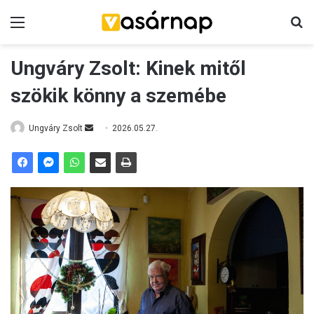
Menü
K
Ungváry Zsolt: Kinek mitől
szökik könny a szemébe
Ungváry Zsolt
S
2026.05.27.
e
n
d
a
n
e
m
a
i
l