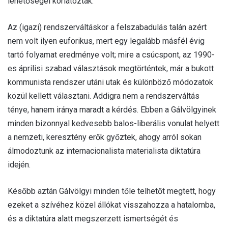
lehetőségei korlátozták.
Az (igazi) rendszerváltáskor a felszabadulás talán azért
nem volt ilyen euforikus, mert egy legalább másfél évig
tartó folyamat eredménye volt; mire a csúcspont, az 1990-
es áprilisi szabad választások megtörténtek, már a bukott
kommunista rendszer utáni utak és különböző módozatok
közül kellett választani. Addigra nem a rendszerváltás
ténye, hanem iránya maradt a kérdés. Ebben a Gálvölgyinek
minden bizonnyal kedvesebb balos-liberális vonulat helyett
a nemzeti, keresztény erők győztek, ahogy arról sokan
álmodoztunk az internacionalista materialista diktatúra
idején.
Később aztán Gálvölgyi minden tőle telhetőt megtett, hogy
ezeket a szívéhez közel állókat visszahozza a hatalomba,
és a diktatúra alatt megszerzett ismertségét és