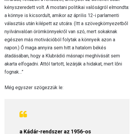
kényszeredett volt. A mostani politikai valóságról elmondta:
a könnye is kicsordult, amikor az április 12-i parlamenti
választás után kilépett az utcára. (Itt a szövegkörnyezetből
nyilvánvalóan örömkönnyekről van szó, mert sokaknak
egészen más motivációból folytak a könnyeik azon a
napon.) Ő maga annyira sem hitt a hatalom békés
átadásában, hogy a Klubrádió másnapi meghívását sem
akarta elfogadni. Attól tartott, lezárják a hidakat, mert lőni
fognak…”
Még egyszer szögezzük le:
a Kádár-rendszer az 1956-os