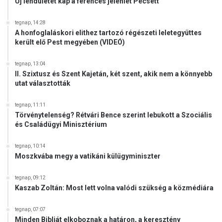
Új lendületet kap a ferences jelenlét Pécsett
tegnap, 14:28
A honfoglaláskori elithez tartozó régészeti leletegyüttes
került elő Pest megyében (VIDEÓ)
tegnap, 13:04
II. Szixtusz és Szent Kajetán, két szent, akik nem a könnyebb
utat választották
tegnap, 11:11
Törvénytelenség? Rétvári Bence szerint lebukott a Szociális
és Családügyi Minisztérium
tegnap, 10:14
Moszkvába megy a vatikáni külügyminiszter
tegnap, 09:12
Kaszab Zoltán: Most lett volna valódi szükség a közmédiára
tegnap, 07:07
Minden Bibliát elkoboznak a határon, a keresztény