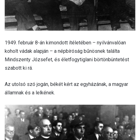
1949. február 8-án kimondott ítéletében – nyilvánvalóan
koholt vádak alapján – a népbíróság bűnösnek találta
Mindszenty Józsefet, és életfogytiglani börtönbüntetést
szabott ki rá.
Az utolsó szó jogán, békét kért az egyházának, a magyar
államnak és a lelkének.