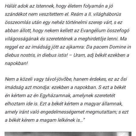
Hálát adok az Istennek, hogy életem folyamán a jó
szándékot nem veszítettem el. Reám a II. világháborús
összeomlás után egy nehéz történelmi szerep várt, s ez
abban állott, hogy nekem kellett az Evangélium összefogó
világosságának és szeretetének a meghirdetője lenni. Ma
reggel ez az imádság jött az ajkamra: Da pacem Domine in
diebus nostris, in diebus istis! – Uram, adj békét ezekben a
napokban!
Nem a közeli vagy távol-jövőbe, hanem érdekes, ez az ősi
imádság azt mondja: ezekben a napokban. S ezt a békét
én kértem az én Egyházamnak, amelynek szeretetét
elhoztam ide is. Ezt a békét kértem a magyar államnak,
amely iránt való engedelmességemet megmutattam; s ezt
a békét kérem a magam lelkének is…”