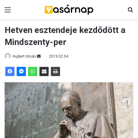
Menü
K
Hetven esztendeje kezdődött a
Mindszenty-per
Hujbert István
S
2019.02.04.
e
n
d
a
n
e
m
a
i
l