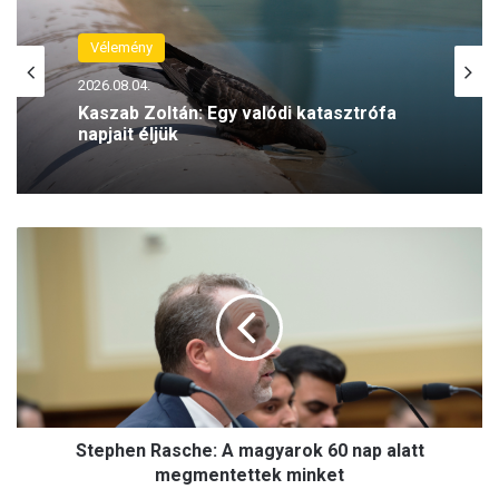
Vélemény
2026.08.04.
Kaszab Zoltán: Egy valódi katasztrófa
napjait éljük
S
t
e
p
h
e
n
R
a
Stephen Rasche: A magyarok 60 nap alatt
s
c
megmentettek minket
h