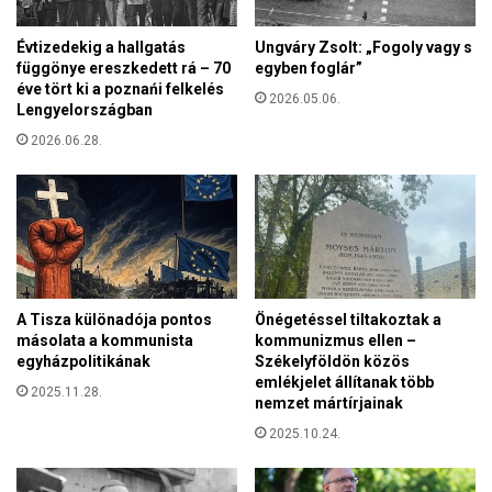
y
m
s
e
Évtizedekig a hallgatás
Ungváry Zsolt: „Fogoly vagy s
é
g
függönye ereszkedett rá – 70
egyben foglár”
g
m
éve tört ki a poznańi felkelés
é
2026.05.06.
e
Lengyelországban
s
n
a
2026.06.28.
t
z
e
i
t
s
t
z
e
l
k
á
m
m
i
A Tisza különadója pontos
Önégetéssel tiltakoztak a
k
n
másolata a kommunista
kommunizmus ellen –
ö
k
egyházpolitikának
Székelyföldön közös
z
emlékjelet állítanak több
e
2025.11.28.
ö
nemzet mártírjainak
t
s
2025.10.24.
m
i
s