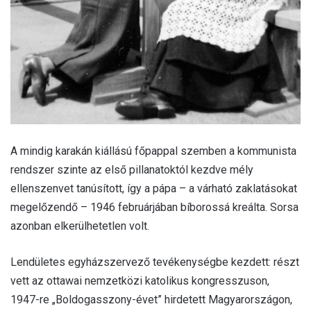
A mindig karakán kiállású főpappal szemben a kommunista
rendszer szinte az első pillanatoktól kezdve mély
ellenszenvet tanúsított, így a pápa – a várható zaklatásokat
megelőzendő – 1946 februárjában bíborossá kreálta. Sorsa
azonban elkerülhetetlen volt.
Lendületes egyházszervező tevékenységbe kezdett: részt
vett az ottawai nemzetközi katolikus kongresszuson,
1947-re „Boldogasszony-évet” hirdetett Magyarországon,