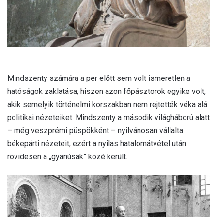
Mindszenty számára a per előtt sem volt ismeretlen a
hatóságok zaklatása, hiszen azon főpásztorok egyike volt,
akik semelyik történelmi korszakban nem rejtették véka alá
politikai nézeteiket. Mindszenty a második világháború alatt
– még veszprémi püspökként – nyilvánosan vállalta
békepárti nézeteit, ezért a nyilas hatalomátvétel után
rövidesen a „gyanúsak” közé került.