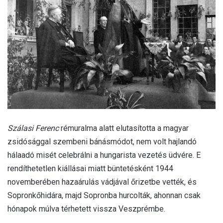
Szálasi Ferenc
rémuralma alatt elutasította a magyar
zsidósággal szembeni bánásmódot, nem volt hajlandó
hálaadó misét celebrálni a hungarista vezetés üdvére. E
rendíthetetlen kiállásai miatt büntetésként 1944
novemberében hazaárulás vádjával őrizetbe vették, és
Sopronkőhidára, majd Sopronba hurcolták, ahonnan csak
hónapok múlva térhetett vissza Veszprémbe.