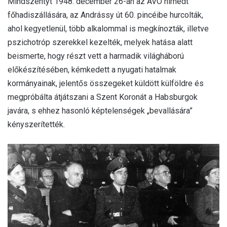
Mindszentyt 1948. december 26-án az ÁVO hírhedt
főhadiszállására, az Andrássy út 60. pincéibe hurcolták,
ahol kegyetlenül, több alkalommal is megkínozták, illetve
pszichotróp szerekkel kezelték, melyek hatása alatt
beismerte, hogy részt vett a harmadik világháború
előkészítésében, kémkedett a nyugati hatalmak
kormányainak, jelentős összegeket küldött külföldre és
megpróbálta átjátszani a Szent Koronát a Habsburgok
javára, s ehhez hasonló képtelenségek „bevallására”
kényszerítették.