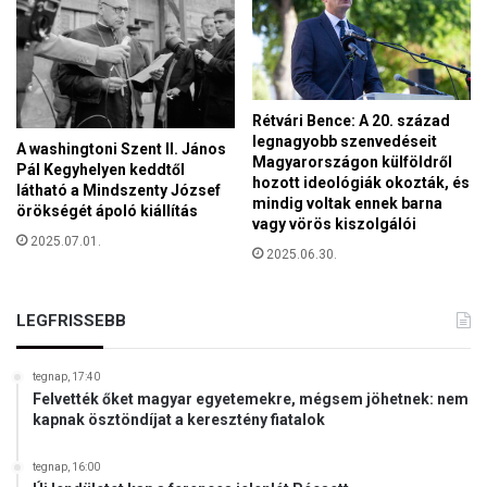
s
z
i
ó
j
Rétvári Bence: A 20. század
a
legnagyobb szenvedéseit
A washingtoni Szent II. János
e
Magyarországon külföldről
Pál Kegyhelyen keddtől
g
hozott ideológiák okozták, és
látható a Mindszenty József
y
mindig voltak ennek barna
örökségét ápoló kiállítás
j
vagy vörös kiszolgálói
2025.07.01.
o
2025.06.30.
b
b
v
LEGFRISSEBB
i
l
tegnap, 17:40
á
Felvették őket magyar egyetemekre, mégsem jöhetnek: nem
g
kapnak ösztöndíjat a keresztény fiatalok
é
r
tegnap, 16:00
t