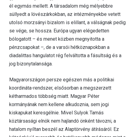
él egymás mellett. A társadalom még mélyebbre
süllyedt a lövészárkokban, az intézményekbe vetett
utolsó morzsányi bizalom is elillant, a válságnak pedig
se vége, se hossza. Európa ugyan elégedetten
bólogatott – és menet közben megnyitotta a
pénzcsapokat –, de a varsói hétköznapokban a
diadalittas hangulatot rég felváltotta a fásultság és a
jog bizonytalansága.
Magyarországon persze egészen más a politikai
koordináta-rendszer, elsősorban a megszerzett
kétharmados többség miatt. Magyar Péter
kormányának nem kellene alkudoznia, sem jogi
kiskapukat keresgélnie. Mivel Sulyok Tamás
köztársasági elnök nem hajlandó önként távozni, a
hatalom nyíltan beszél az Alaptörvény átírásáról. Ez