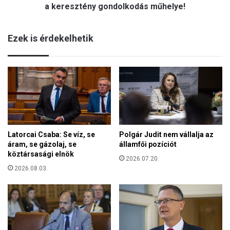
z
l
a keresztény gondolkodás műhelye!
á
l
m
a
?
Ezek is érdekelhetik
N
a
z
a
r
e
t
h
k
Latorcai Csaba: Se víz, se
Polgár Judit nem vállalja az
ö
áram, se gázolaj, se
államfői pozíciót
z
köztársasági elnök
ö
2026.07.20.
s
2026.08.03.
s
é
g
é
h