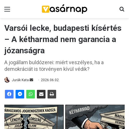
Menü
K
Varsói lecke, budapesti kísértés
– A kétharmad nem garancia a
józanságra
A jogállam buldózerei: miért veszélyes, ha a
demokráciát is törvényen kívül védik?
Jurák Kata
S
2026.06.02.
e
n
d
a
n
e
m