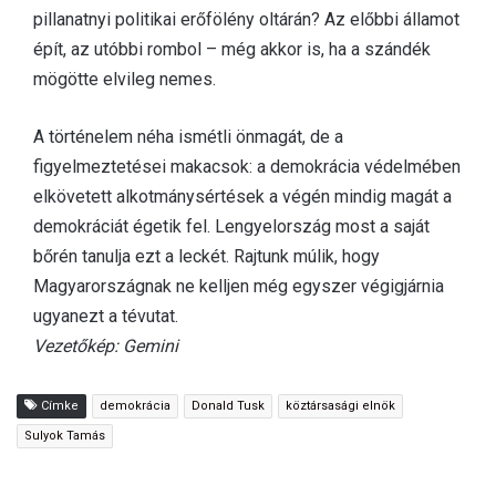
pillanatnyi politikai erőfölény oltárán? Az előbbi államot
épít, az utóbbi rombol – még akkor is, ha a szándék
mögötte elvileg nemes.
A történelem néha ismétli önmagát, de a
figyelmeztetései makacsok: a demokrácia védelmében
elkövetett alkotmánysértések a végén mindig magát a
demokráciát égetik fel. Lengyelország most a saját
bőrén tanulja ezt a leckét. Rajtunk múlik, hogy
Magyarországnak ne kelljen még egyszer végigjárnia
ugyanezt a tévutat.
Vezetőkép: Gemini
Címke
demokrácia
Donald Tusk
köztársasági elnök
Sulyok Tamás