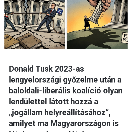
a
i
l
Donald Tusk 2023-as
lengyelországi győzelme után a
baloldali-liberális koalíció olyan
lendülettel látott hozzá a
„jogállam helyreállításához”,
amilyet ma Magyarországon is