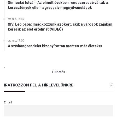
Simicskó István: Az elmúlt években rendszeressé váltak a
keresztények elleni agresszív megnyilvánulások
tegnap, 18:35
XIV. Leó pápa: Imádkozzunk azokért, akik a városok zajában
keresik az élet értelmét (VIDEÓ)
tegnap, 17:00
A szívhangrendelet bizonyítottan mentett már életeket
.
Hirdetés
IRATKOZZON FEL A HÍRLEVELÜNKRE!
Email