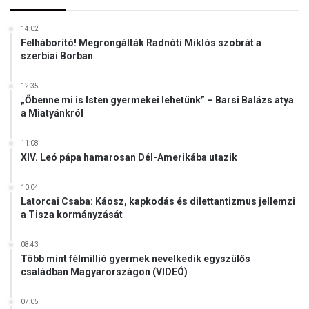
g
o
14:02
n
Felháborító! Megrongálták Radnóti Miklós szobrát a
d
szerbiai Borban
o
l
12:35
k
„Őbenne mi is Isten gyermekei lehetünk” – Barsi Balázs atya
a Miatyánkról
o
d
á
11:08
s
XIV. Leó pápa hamarosan Dél-Amerikába utazik
m
ű
10:04
h
Latorcai Csaba: Káosz, kapkodás és dilettantizmus jellemzi
a Tisza kormányzását
e
l
y
08:43
e
Több mint félmillió gyermek nevelkedik egyszülős
családban Magyarországon (VIDEÓ)
!
07:05