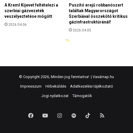
© Copyright 2026, Minden jog fenntartva! |
Vasárnap.hu
Impresszum
Hírbeküldés
Adatkezelési tájékoztató
Jogi nyilatkozat
Támogatók
Facebook
YouTube
Instagram
Spotify
TikTok
RSS