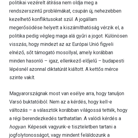
politikai vezérelt átírása nem oldja meg a
rendszerszintű problémákat, csupán új, nehezebben
kezelhető konfliktusokat szül. A jogállam
megerősödése helyett a kiszámíthatóság vérzik el, a
politika pedig végleg maga alá gyűri a jogot. Különösen
visszás, hogy mindezt az az Európai Unió figyeli
elnéző, sőt támogató mosollyal, amely korábban
minden hasonló – igaz, ellenkező előjelű – budapesti
lépésnél azonnal diktatúrát kiáltott. A kettős mérce
szinte vakít.
Magyarországnak most van esélye arra, hogy tanuljon
Varsó buktatóiból. Nem az a kérdés, hogy kell-e
változás – a választók korábban világossá tették, hogy
a régi berendezkedés tarthatatlan. A valódi kérdés a
hogyan
. Képesek vagyunk-e tiszteletben tartani a
jogfolytonosságot, vagy mindent feláldozunk a