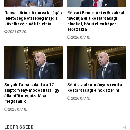
e
z
Nacsa Lőrinc: A durva kirúgás
Rétvári Bence: Aki erőszakkal
:
lehetősége ott lebeg majd a
távolítja el a köztársasági
L
következő elnök felett is
elnököt, bárki ellen képes
e
erőszakra
g
2026.07.20.
2026.07.18.
y
e
t
e
k
a
k
e
Sulyok Tamás aláírta a 17.
Sérül az alkotmányos rend a
r
alaptörvény-módosítást, így
köztársasági elnök szerint
e
államfői megbízatása
s
2026.07.13.
megszűnik
z
2026.07.18.
t
é
n
LEGFRISSEBB
y