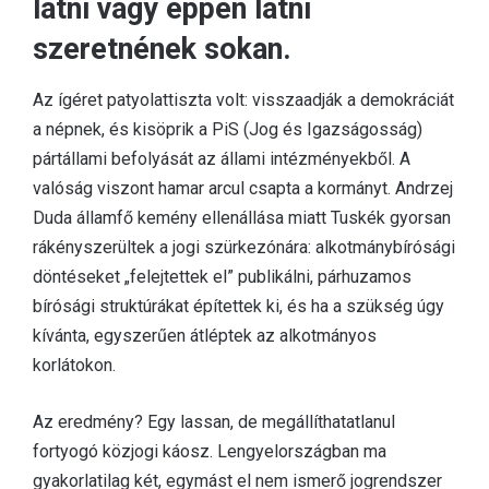
látni vagy éppen látni
szeretnének sokan.
Az ígéret patyolattiszta volt: visszaadják a demokráciát
a népnek, és kisöprik a PiS (Jog és Igazságosság)
pártállami befolyását az állami intézményekből. A
valóság viszont hamar arcul csapta a kormányt. Andrzej
Duda államfő kemény ellenállása miatt Tuskék gyorsan
rákényszerültek a jogi szürkezónára: alkotmánybírósági
döntéseket „felejtettek el” publikálni, párhuzamos
bírósági struktúrákat építettek ki, és ha a szükség úgy
kívánta, egyszerűen átléptek az alkotmányos
korlátokon.
Az eredmény? Egy lassan, de megállíthatatlanul
fortyogó közjogi káosz. Lengyelországban ma
gyakorlatilag két, egymást el nem ismerő jogrendszer