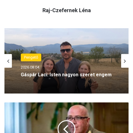
Raj-Czefernek Léna
Családháló
2026.08.04.
Pengető
Rontja a gyerekek írás- és számolási
készségét a korai közösségimédia-
2026.08.04.
használat
S
u
Gáspár Laci: Isten nagyon szeret engem
l
y
o