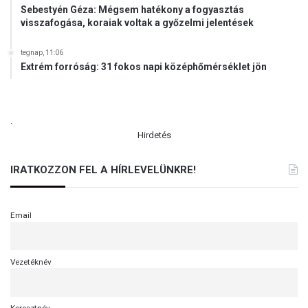
Sebestyén Géza: Mégsem hatékony a fogyasztás
visszafogása, koraiak voltak a győzelmi jelentések
tegnap, 11:06
Extrém forróság: 31 fokos napi középhőmérséklet jön
.
Hirdetés
IRATKOZZON FEL A HÍRLEVELÜNKRE!
Email
Vezetéknév
Keresztnév