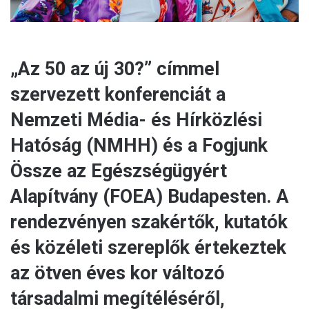
„Az 50 az új 30?” címmel
szervezett konferenciát a
Nemzeti Média- és Hírközlési
Hatóság (NMHH) és a Fogjunk
Össze az Egészségügyért
Alapítvány (FOEA) Budapesten. A
rendezvényen szakértők, kutatók
és közéleti szereplők értekeztek
az ötven éves kor változó
társadalmi megítéléséről,