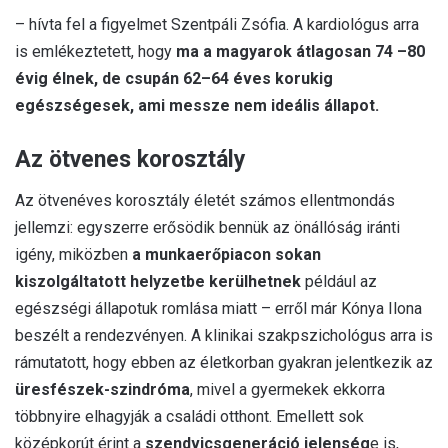
– hívta fel a figyelmet Szentpáli Zsófia. A kardiológus arra
is emlékeztetett, hogy
ma a magyarok átlagosan 74 –80
évig élnek, de csupán 62–64 éves korukig
egészségesek, ami messze nem ideális állapot.
Az ötvenes korosztály
Az ötvenéves korosztály életét számos ellentmondás
jellemzi: egyszerre erősödik bennük az önállóság iránti
igény, miközben
a munkaerőpiacon sokan
kiszolgáltatott helyzetbe kerülhetnek
például az
egészségi állapotuk romlása miatt – erről már Kónya Ilona
beszélt a rendezvényen. A klinikai szakpszichológus arra is
rámutatott, hogy ebben az életkorban gyakran jelentkezik az
üresfészek-szindróma
, mivel a gyermekek ekkorra
többnyire elhagyják a családi otthont. Emellett sok
középkorút érint a
szendvicsgeneráció jelenség
e is,