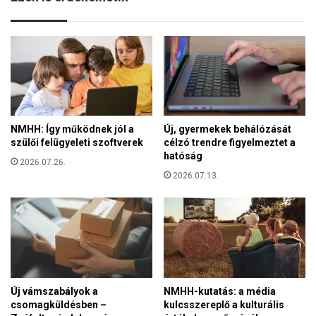
é
d
n
a
e
p
v
e
e
s
z
t
t
i
e
k
k
NMHH: Így működnek jól a
Új, gyermekek behálózását
í
i
szülői felügyeleti szoftverek
célzó trendre figyelmeztet a
s
S
hatóság
é
2026.07.26.
á
r
2026.07.13.
n
t
d
é
o
s
r
–
Z
A
s
k
o
é
l
Új vámszabályok a
NMHH-kutatás: a média
t
t
csomagküldésben –
kulcsszereplő a kulturális
h
o