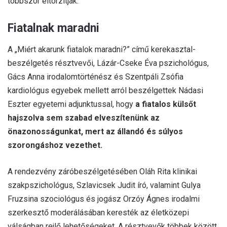
többször eltorzítják.
Fiatalnak maradni
A „Miért akarunk fiatalok maradni?” című kerekasztal-
beszélgetés résztvevői, Lázár-Cseke Éva pszichológus,
Gács Anna irodalomtörténész és Szentpáli Zsófia
kardiológus egyebek mellett arról beszélgettek Nádasi
Eszter egyetemi adjunktussal, hogy
a fiatalos külsőt
hajszolva sem szabad elveszítenünk az
önazonosságunkat, mert az állandó és súlyos
szorongáshoz vezethet.
A rendezvény záróbeszélgetésében Oláh Rita klinikai
szakpszichológus, Szlavicsek Judit író, valamint Gulya
Fruzsina szociológus és jogász Orzóy Ágnes irodalmi
szerkesztő moderálásában keresték az életközepi
válságban rejlő lehetőségeket. A résztvevők többek között