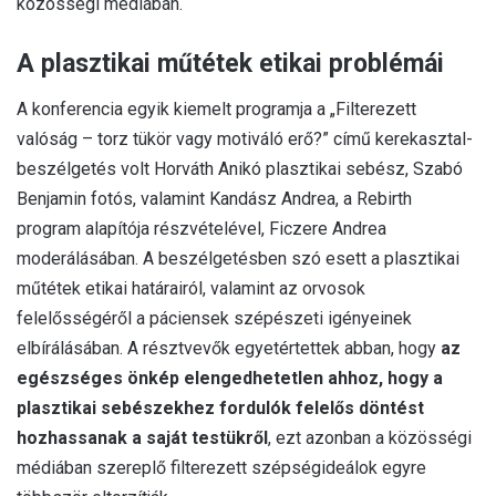
közösségi médiában.
A plasztikai műtétek etikai problémái
A konferencia egyik kiemelt programja a „Filterezett
valóság – torz tükör vagy motiváló erő?” című kerekasztal-
beszélgetés volt Horváth Anikó plasztikai sebész, Szabó
Benjamin fotós, valamint Kandász Andrea, a Rebirth
program alapítója részvételével, Ficzere Andrea
moderálásában. A beszélgetésben szó esett a plasztikai
műtétek etikai határairól, valamint az orvosok
felelősségéről a páciensek szépészeti igényeinek
elbírálásában. A résztvevők egyetértettek abban, hogy
az
egészséges önkép elengedhetetlen ahhoz, hogy a
plasztikai sebészekhez fordulók felelős döntést
hozhassanak a saját testükről
, ezt azonban a közösségi
médiában szereplő filterezett szépségideálok egyre