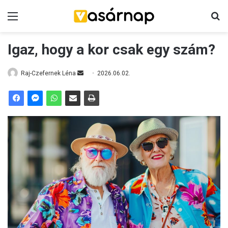
Menü
K
Igaz, hogy a kor csak egy szám?
Raj-Czefernek Léna
S
2026.06.02.
e
n
d
a
n
e
m
a
i
l