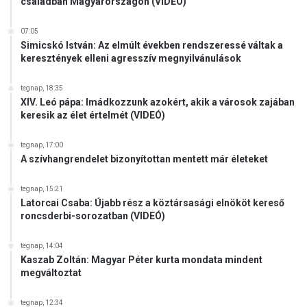
n
családban Magyarországon (VIDEÓ)
s
á
07:05
g
Simicskó István: Az elmúlt években rendszeressé váltak a
keresztények elleni agresszív megnyilvánulások
r
a
tegnap, 18:35
XIV. Leó pápa: Imádkozzunk azokért, akik a városok zajában
keresik az élet értelmét (VIDEÓ)
tegnap, 17:00
A szívhangrendelet bizonyítottan mentett már életeket
tegnap, 15:21
Latorcai Csaba: Újabb rész a köztársasági elnököt kereső
roncsderbi-sorozatban (VIDEÓ)
tegnap, 14:04
Kaszab Zoltán: Magyar Péter kurta mondata mindent
megváltoztat
tegnap, 12:34