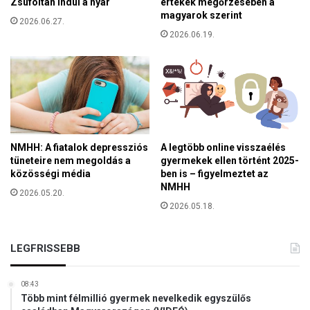
Zsúfoltan indul a nyár
értékek megőrzésében a
a
t
magyarok szerint
r
2026.06.27.
2026.06.19.
m
a
d
n
e
m
g
a
NMHH: A fiatalok depressziós
A legtöbb online visszaélés
r
tüneteire nem megoldás a
gyermekek ellen történt 2025-
a
közösségi média
ben is – figyelmeztet az
n
NMHH
2026.05.20.
c
2026.05.18.
i
a
a
LEGFRISSEBB
j
ó
z
08:43
a
Több mint félmillió gyermek nevelkedik egyszülős