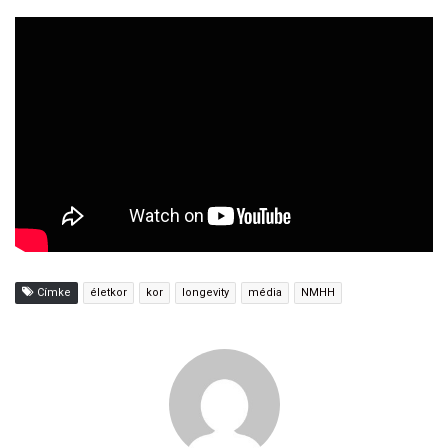
Címke
életkor
kor
longevity
média
NMHH