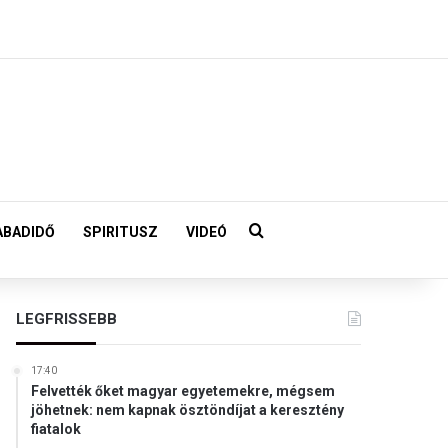
Keresés:
ABADIDŐ
SPIRITUSZ
VIDEÓ
LEGFRISSEBB
17:40
Felvették őket magyar egyetemekre, mégsem
jöhetnek: nem kapnak ösztöndíjat a keresztény
fiatalok