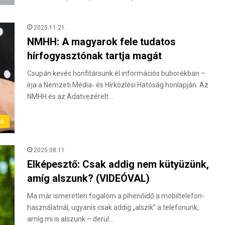
2025.11.21.
NMHH: A magyarok fele tudatos
hírfogyasztónak tartja magát
Csupán kevés honfitársunk él információs buborékban –
írja a Nemzeti Média- és Hírközlési Hatóság honlapján. Az
NMHH és az Adatvezérelt…
ló
2025.08.11.
Elképesztő: Csak addig nem kütyüzünk,
amíg alszunk? (VIDEÓVAL)
Ma már ismeretlen fogalom a pihenőidő a mobiltelefon-
használatnál, ugyanis csak addig „alszik” a telefonunk,
amíg mi is alszunk – derül…