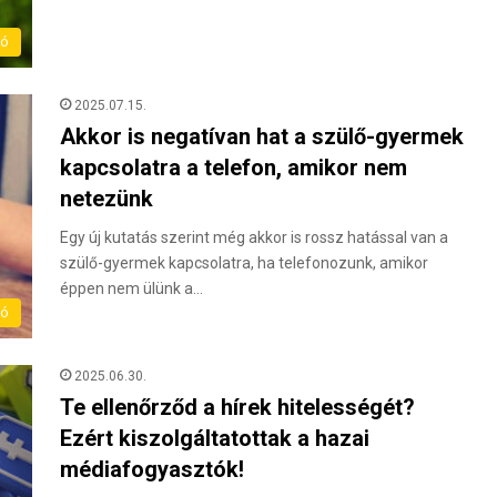
ló
2025.07.15.
Akkor is negatívan hat a szülő-gyermek
kapcsolatra a telefon, amikor nem
netezünk
Egy új kutatás szerint még akkor is rossz hatással van a
szülő-gyermek kapcsolatra, ha telefonozunk, amikor
éppen nem ülünk a…
ló
2025.06.30.
Te ellenőrződ a hírek hitelességét?
Ezért kiszolgáltatottak a hazai
médiafogyasztók!