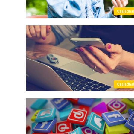
Családhá
Családhá