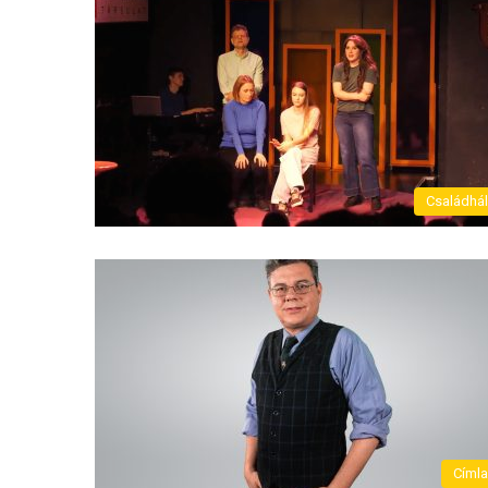
Családhá
Címl