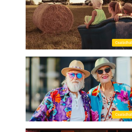
Családhá
Családhá