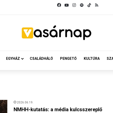
Facebook
YouTube
Instagram
Spotify
TikTok
RSS
EGYHÁZ
CSALÁDHÁLÓ
PENGETŐ
KULTÚRA
SZ
2026.06.19.
NMHH-kutatás: a média kulcsszereplő