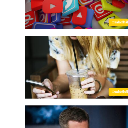
Családhá
Családhá