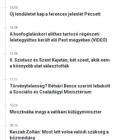
16:00
Új lendületet kap a ferences jelenlét Pécsett
14:28
A honfoglaláskori elithez tartozó régészeti
leletegyüttes került elő Pest megyében (VIDEÓ)
13:04
II. Szixtusz és Szent Kajetán, két szent, akik nem
a könnyebb utat választották
11:11
Törvénytelenség? Rétvári Bence szerint lebukott
a Szociális és Családügyi Minisztérium
10:14
Moszkvába megy a vatikáni külügyminiszter
09:12
Kaszab Zoltán: Most lett volna valódi szükség a
közmédiára