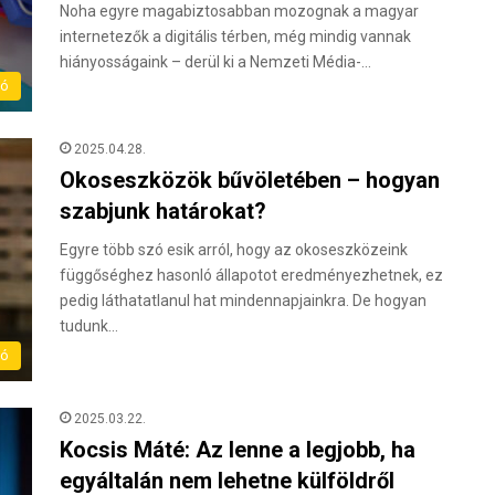
Noha egyre magabiztosabban mozognak a magyar
internetezők a digitális térben, még mindig vannak
hiányosságaink – derül ki a Nemzeti Média-…
ló
2025.04.28.
Okoseszközök bűvöletében – hogyan
szabjunk határokat?
Egyre több szó esik arról, hogy az okoseszközeink
függőséghez hasonló állapotot eredményezhetnek, ez
pedig láthatatlanul hat mindennapjainkra. De hogyan
tudunk…
ló
2025.03.22.
Kocsis Máté: Az lenne a legjobb, ha
egyáltalán nem lehetne külföldről