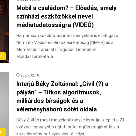
Mobil a családom? – Előadás, amely
színházi eszközökkel nevel
médiatudatosságra (VIDEÓ)
Hamarosan közoktatási intézményekbe is ellátogat a
Nemzeti Média- és Hírközlési Hatóság (NMHH) és a
Momentán Társulat újragondolt interaktív
ló
előadássorozata, a…
2026.02.10.
Interjú Béky Zoltánnal: „Civil (?) a
pályán” – Titkos algoritmusok,
milliárdos bírságok és a
véleményháború sötét oldala
Béky Zoltán most megjelent könyve lerántja a leplet a 21.
század legnagyobb rejtett hatalmi játszmájáról. Mik a
ap
közvélemény-befolyásolás fő céljai…