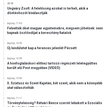
08:08
Ungváry Zsolt: A felelősség azokat is terheli, akik a
döntéshozót kiválasztják
tegnap, 17:40
Felvették őket magyar egyetemekre, mégsem jöhetnek: nem
kapnak ösztöndíjat a keresztény fiatalok
tegnap, 16:00
Új lendületet kap a ferences jelenlét Pécsett
tegnap, 14:28
A honfoglaláskori elithez tartozó régészeti leletegyüttes
került elő Pest megyében (VIDEÓ)
tegnap, 13:04
II. Szixtusz és Szent Kajetán, két szent, akik nem a könnyebb
utat választották
tegnap, 11:11
Törvénytelenség? Rétvári Bence szerint lebukott a Szociális