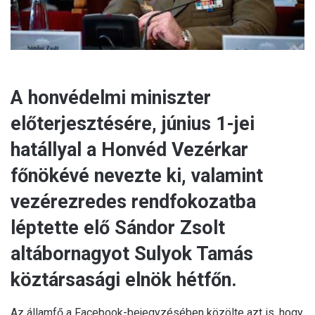
A honvédelmi miniszter
előterjesztésére, június 1-jei
hatállyal a Honvéd Vezérkar
főnökévé nevezte ki, valamint
vezérezredes rendfokozatba
léptette elő Sándor Zsolt
altábornagyot Sulyok Tamás
köztársasági elnök hétfőn.
Az államfő a Facebook-bejegyzésében közölte azt is, hogy