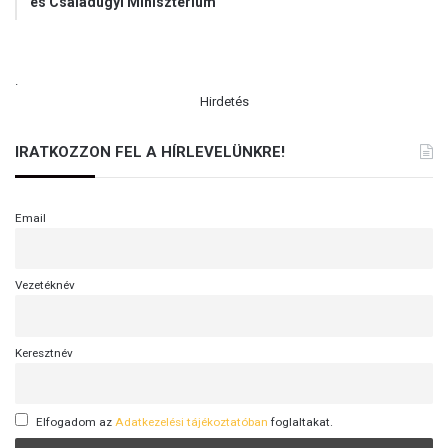
és Családügyi Minisztérium
.
Hirdetés
IRATKOZZON FEL A HÍRLEVELÜNKRE!
Email
Vezetéknév
Keresztnév
Elfogadom az
Adatkezelési tájékoztatóban
foglaltakat.