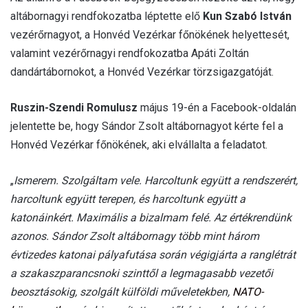
altábornagyi rendfokozatba léptette elő
Kun Szabó István
vezérőrnagyot, a Honvéd Vezérkar főnökének helyettesét,
valamint vezérőrnagyi rendfokozatba Apáti Zoltán
dandártábornokot, a Honvéd Vezérkar törzsigazgatóját.
Ruszin-Szendi Romulusz
május 19-én a Facebook-oldalán
jelentette be, hogy Sándor Zsolt altábornagyot kérte fel a
Honvéd Vezérkar főnökének, aki elvállalta a feladatot.
„
Ismerem. Szolgáltam vele. Harcoltunk együtt a rendszerért,
harcoltunk együtt terepen, és harcoltunk együtt a
katonáinkért. Maximális a bizalmam felé. Az értékrendünk
azonos.
Sándor Zsolt altábornagy több mint három
évtizedes katonai pályafutása során végigjárta a ranglétrát
a szakaszparancsnoki szinttől a legmagasabb vezetői
beosztásokig, szolgált külföldi műveletekben,
NATO-