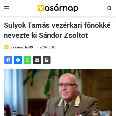
Menü
K
Sulyok Tamás vezérkari főnökké
nevezte ki Sándor Zsoltot
Vasárnap.hu
S
2026.06.02.
e
n
d
a
n
e
m
a
i
l