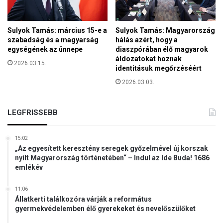
Sulyok Tamás: március 15-e a
Sulyok Tamás: Magyarország
szabadság és a magyarság
hálás azért, hogy a
egységének az ünnepe
diaszpórában élő magyarok
áldozatokat hoznak
2026.03.15.
identitásuk megőrzéséért
2026.03.03.
LEGFRISSEBB
15:02
„Az egyesített keresztény seregek győzelmével új korszak
nyílt Magyarország történetében“ – Indul az Ide Buda! 1686
emlékév
11:06
Állatkerti találkozóra várják a református
gyermekvédelemben élő gyerekeket és nevelőszülőket