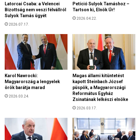
t
Latorcai Csaba: a Velencei
Petíció Sulyok Tamáshoz –
z
a
Bizottság nem veszi félvállról
Tartson ki, Elnök Úr!
á
n
Sulyok Tamás ügyét
m
2026.04.22.
ú
?
2026.07.17.
k
Karol Nawrocki:
Magas állami kitüntetést
Magyarország a lengyelek
kapott Steinbach József
örök barátja marad
püspök, a Magyarországi
Református Egyház
2026.03.24.
Zsinatának lelkészi elnöke
2026.03.17.