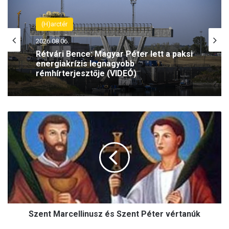
(H)arctér
2026.08.06.
Rétvári Bence: Magyar Péter lett a paksi
energiakrízis legnagyobb
rémhírterjesztője (VIDEÓ)
S
z
e
n
t
M
a
r
c
Szent Marcellinusz és Szent Péter vértanúk
e
l