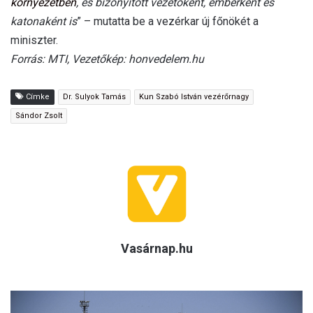
környezetben
, és bizonyított vezetőként, emberként és
katonaként is
” – mutatta be a vezérkar új főnökét a
miniszter.
Forrás: MTI, Vezetőkép: honvedelem.hu
Címke
Dr. Sulyok Tamás
Kun Szabó István vezérőrnagy
Sándor Zsolt
Vasárnap.hu