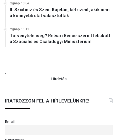
tegnap, 13:04
II. Szixtusz és Szent Kajetán, két szent, akik nem
a könnyebb utat választották
tegnap, 11:11
Törvénytelenség? Rétvári Bence szerint lebukott
a Szociális és Családügyi Minisztérium
.
Hirdetés
IRATKOZZON FEL A HÍRLEVELÜNKRE!
Email