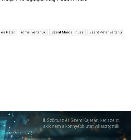
 és Péter
római vértanúk
Szent Marcellinusz
Szent Péter vértanú
II. Szixtusz és Szent Kajetán, két szent,
akik nem a könnyebb utat választották