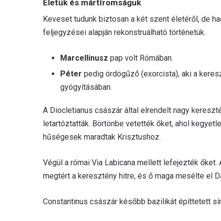
Életük és mártíromságuk
Keveset tudunk biztosan a két szent életéről, de 
feljegyzései alapján rekonstruálható történetük.
Marcellinusz
pap volt Rómában.
Péter
pedig ördögűző (exorcista), aki a kere
gyógyításában.
A Diocletianus császár által elrendelt nagy keresz
letartóztatták. Börtönbe vetették őket, ahol kegyet
hűségesek maradtak Krisztushoz.
Végül a római Via Labicana mellett lefejezték őket.
megtért a keresztény hitre, és ő maga mesélte el 
Constantinus császár később bazilikát építtetett sír