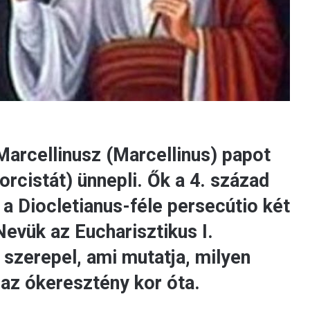
Marcellinusz (Marcellinus) papot
rcistát) ünnepli. Ők a 4. század
 a Diocletianus-féle persecútio két
evük az Eucharisztikus I.
szerepel, ami mutatja, milyen
 az ókeresztény kor óta.