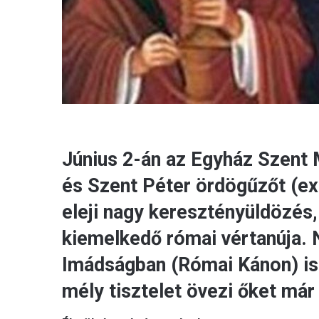
Június 2-án az Egyház Szent 
és Szent Péter ördögűzőt (exo
eleji nagy keresztényüldözés,
kiemelkedő római vértanúja. N
Imádságban (Római Kánon) is 
mély tisztelet övezi őket már