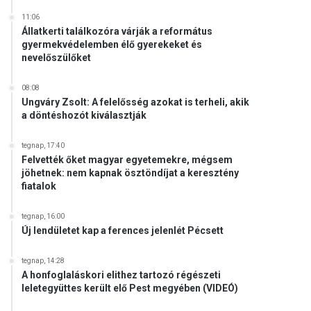
11:06
Állatkerti találkozóra várják a református
gyermekvédelemben élő gyerekeket és
nevelőszülőket
08:08
Ungváry Zsolt: A felelősség azokat is terheli, akik
a döntéshozót kiválasztják
tegnap, 17:40
Felvették őket magyar egyetemekre, mégsem
jöhetnek: nem kapnak ösztöndíjat a keresztény
fiatalok
tegnap, 16:00
Új lendületet kap a ferences jelenlét Pécsett
tegnap, 14:28
A honfoglaláskori elithez tartozó régészeti
leletegyüttes került elő Pest megyében (VIDEÓ)