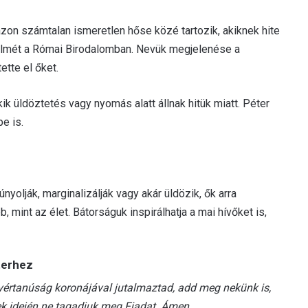
zon számtalan ismeretlen hőse közé tartozik, akiknek hite
lmét a Római Birodalomban. Nevük megjelenése a
ette el őket.
k üldöztetés vagy nyomás alatt állnak hitük miatt. Péter
e is.
nyolják, marginalizálják vagy akár üldözik, ők arra
mint az élet. Bátorságuk inspirálhatja a mai hívőket is,
terhez
a vértanúság koronájával jutalmaztad, add meg nekünk is,
ek idején ne tagadjuk meg Fiadat. Ámen.