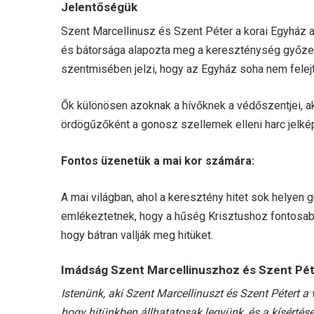
Jelentőségük
Szent Marcellinusz és Szent Péter a korai Egyház a
és bátorsága alapozta meg a kereszténység győze
szentmisében jelzi, hogy az Egyház soha nem felejt
Ők különösen azoknak a hívőknek a védőszentjei, aki
ördögűzőként a gonosz szellemek elleni harc jelkép
Fontos üzenetük a mai kor számára:
A mai világban, ahol a keresztény hitet sok helyen gú
emlékeztetnek, hogy a hűség Krisztushoz fontosabb, 
hogy bátran vallják meg hitüket.
Imádság Szent Marcellinuszhoz és Szent Pé
Istenünk, aki Szent Marcellinuszt és Szent Pétert 
hogy hitünkben állhatatosak legyünk, és a kísértés