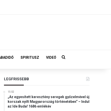
Keresés:
ABADIDŐ
SPIRITUSZ
VIDEÓ
LEGFRISSEBB
15:02
„Az egyesített keresztény seregek győzelmével új
korszak nyílt Magyarország történetében“ – Indul
az Ide Buda! 1686 emlékév