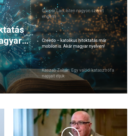
Gáspár Laci: Isten nagyon szeret
engem
ktatás
agyar
Creedo – katolikus hitoktatás már
mobilon is. Akár magyar nyelven!
Kaszab Zoltán: Egy valódi katasztrófa
napjait éljük
S
u
l
y