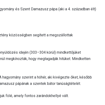
hagyomány és Szent Damazusz pápa (aki a 4. században élt)
sztény közösségben segített a megszállottak
tényüldözés idején (303–304 körül) mindkettőjüket
lenül megkínozták, hogy megtagadják hitüket. Mindketten
 A hagyomány szerint a hóhér, aki kivégezte őket, később
Damazusz pápának a szentek bátor tanúságtételét.
juk fölé, amely fontos zarándokhellyé vált.