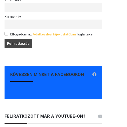
Vezetéknév
Keresztnév
Elfogadom az
Adatkezelési tájékoztatóban
foglaltakat.
KÖVESSEN MINKET A FACEBOOKON
FELIRATKOZOTT MÁR A YOUTUBE-ON?