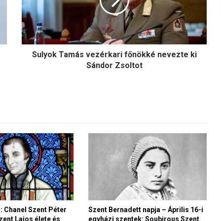
o
k
T
a
m
Sulyok Tamás vezérkari főnökké nevezte ki
á
s
Sándor Zsoltot
v
e
z
é
r
k
a
r
i
f
ő
n
ö
i: Chanel Szent Péter
Szent Bernadett napja – Április 16-i
k
zent Lajos élete és
egyházi szentek: Soubirous Szent
k