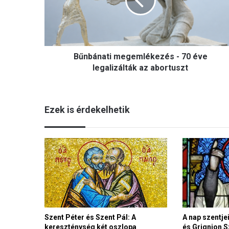
á
n
a
t
i
Bűnbánati megemlékezés - 70 éve
m
e
legalizálták az abortuszt
g
e
m
Ezek is érdekelhetik
l
é
k
e
z
é
s
-
7
0
Szent Péter és Szent Pál: A
A nap szentje
é
kereszténység két oszlopa
és Grignion S
v