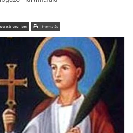
gosztás email-ben
Nyomtatás