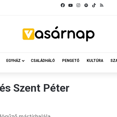
Facebook
YouTube
Instagram
Spotify
TikTok
RSS
EGYHÁZ
CSALÁDHÁLÓ
PENGETŐ
KULTÚRA
SZ
és Szent Péter
rdögűző mártírhalála