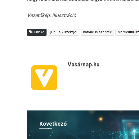
Vezetőkép: illusztráció
Címke
június 2 szentjei
katolikus szentek
Marcellinusz
Vasárnap.hu
Következő