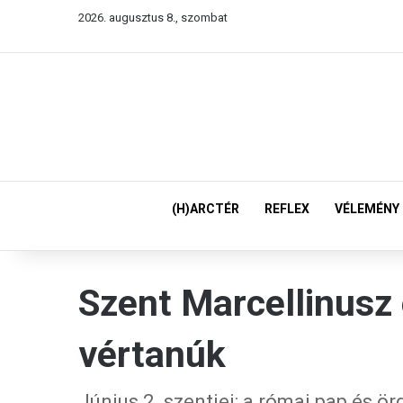
2026. augusztus 8., szombat
(H)ARCTÉR
REFLEX
VÉLEMÉNY
Szent Marcellinusz 
vértanúk
Június 2. szentjei: a római pap és ö