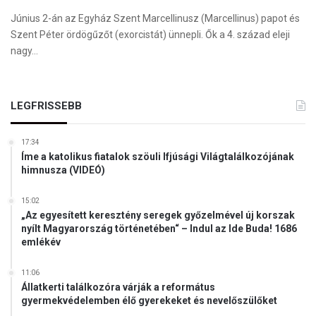
Június 2-án az Egyház Szent Marcellinusz (Marcellinus) papot és
Szent Péter ördögűzőt (exorcistát) ünnepli. Ők a 4. század eleji
nagy…
LEGFRISSEBB
17:34
Íme a katolikus fiatalok szöuli Ifjúsági Világtalálkozójának
himnusza (VIDEÓ)
15:02
„Az egyesített keresztény seregek győzelmével új korszak
nyílt Magyarország történetében“ – Indul az Ide Buda! 1686
emlékév
11:06
Állatkerti találkozóra várják a református
gyermekvédelemben élő gyerekeket és nevelőszülőket