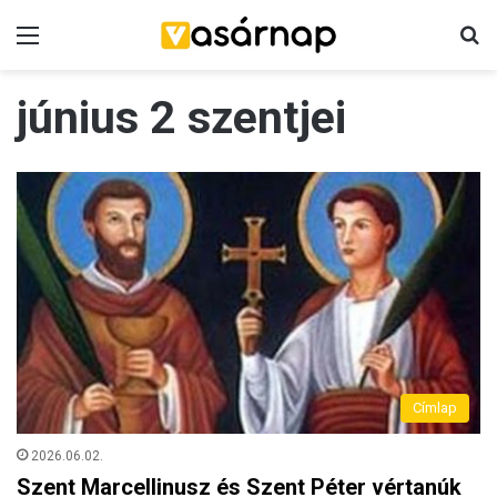
Menü
K
június 2 szentjei
Címlap
2026.06.02.
Szent Marcellinusz és Szent Péter vértanúk