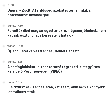
08:08
Ungváry Zsolt: A felelősség azokat is terheli, akik a
döntéshozót kiválasztják
tegnap, 17:40
Felvették őket magyar egyetemekre, mégsem jöhetnek: nem
kapnak ösztöndíjat a keresztény fiatalok
tegnap, 16:00
Új lendületet kap a ferences jelenlét Pécsett
tegnap, 14:28
A honfoglaláskori elithez tartozó régészeti leletegyüttes
került elő Pest megyében (VIDEÓ)
tegnap, 13:04
II. Szixtusz és Szent Kajetán, két szent, akik nem a könnyebb
utat választották