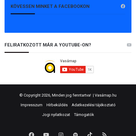
KÖVESSEN MINKET A FACEBOOKON
FELIRATKOZOTT MÁR A YOUTUBE-ON?
© Copyright 2026, Minden jog fenntartva! |
Vasárnap.hu
Impresszum
Hírbeküldés
Adatkezelési tájékoztató
Jogi nyilatkozat
Támogatók
Facebook
YouTube
Instagram
Spotify
TikTok
RSS