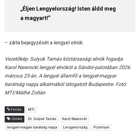
„Éljen Lengyelország! Isten áldd meg
a magyart!”
– zárta bejegyzését a lengyel elnök.
Vezetőkép: Sulyok Tamás köztársasági elnök fogadja
Karol Nawrocki lengyel elnököt a Sándor-palotában 2026.
március 23-án. A lengyel államfő a lengyel-magyar
barátság napja alkalmából látogatott Budapestre. Fotó:
MTI/Máthé Zoltán
Forrás:
MTI
Címke
Dr. Sulyok Tamás
Karol Nawrocki
lengyel-magyar barátság napja
Lengyelország
Przemysl