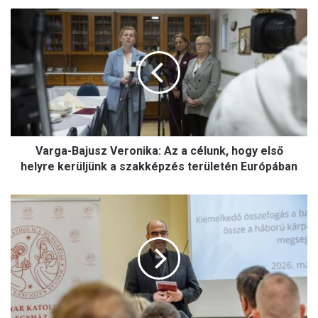
V
a
r
g
a
-
B
a
j
Varga-Bajusz Veronika: Az a célunk, hogy első
u
s
helyre kerüljünk a szakképzés területén Európában
z
V
K
e
i
r
e
o
m
n
e
i
l
k
k
a
e
: