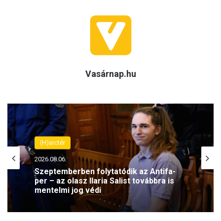
Vasárnap.hu
(H)arctér
2026.08.06.
Szeptemberben folytatódik az Antifa-
per – az olasz Ilaria Salist továbbra is
mentelmi jog védi