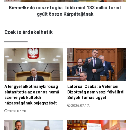
d
A
Kiemelkedő összefogás: több mint 133 millió forint
ő
z
ö
gyűlt össze Kárpátaljának
a
s
c
s
é
Ezek is érdekelhetik
z
l
e
u
f
n
o
k
g
,
á
h
s
o
:
g
t
y
A lengyel alkotmánybíróság
Latorcai Csaba: a Velencei
ö
e
elutasította az azonos nemű
Bizottság nem veszi félvállról
b
l
személyek külföldi
Sulyok Tamás ügyét
b
s
házasságának bejegyzését
m
2026.07.17.
ő
i
2026.07.28.
h
n
e
t
l
1