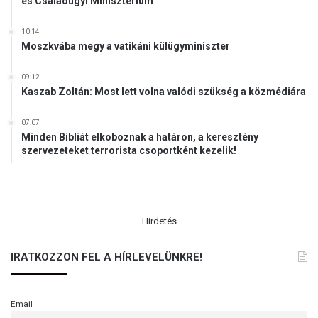
és Családügyi Minisztérium
10:14
Moszkvába megy a vatikáni külügyminiszter
09:12
Kaszab Zoltán: Most lett volna valódi szükség a közmédiára
07:07
Minden Bibliát elkoboznak a határon, a keresztény
szervezeteket terrorista csoportként kezelik!
.
Hirdetés
IRATKOZZON FEL A HÍRLEVELÜNKRE!
Email