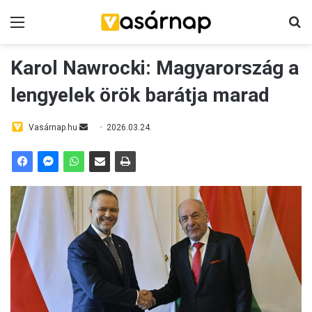
Menü
K
Karol Nawrocki: Magyarország a
lengyelek örök barátja marad
Vasárnap.hu
S
2026.03.24.
e
n
d
a
n
e
m
a
i
l