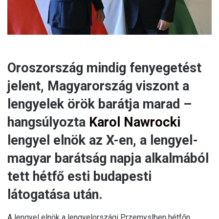
Oroszország mindig fenyegetést
jelent, Magyarország viszont a
lengyelek örök barátja marad –
hangsúlyozta
Karol Nawrocki
lengyel elnök az X-en, a lengyel-
magyar barátság napja alkalmából
tett hétfő esti budapesti
látogatása után.
A lengyel elnök a lengyelországi Przemyslben hétfőn