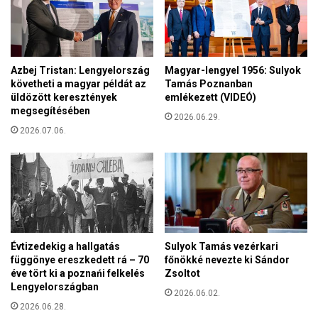
y
3
r
3
e
m
k
i
e
Azbej Tristan: Lengyelország
Magyar-lengyel 1956: Sulyok
l
r
követheti a magyar példát az
Tamás Poznanban
l
ü
üldözött keresztények
emlékezett (VIDEÓ)
i
megsegítésében
l
2026.06.29.
ó
j
2026.07.06.
f
ü
o
n
r
k
i
a
n
s
t
z
g
a
y
k
Évtizedekig a hallgatás
Sulyok Tamás vezérkari
ű
k
függönye ereszkedett rá – 70
főnökké nevezte ki Sándor
l
éve tört ki a poznańi felkelés
Zsoltot
é
t
Lengyelországban
p
2026.06.02.
ö
z
2026.06.28.
s