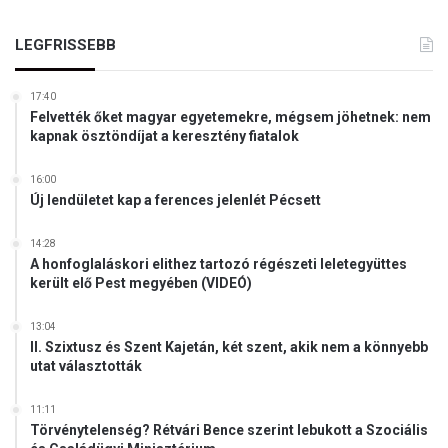
é
s
s
z
t
LEGFRISSEBB
e
e
K
r
á
17:40
ü
r
Felvették őket magyar egyetemekre, mégsem jöhetnek: nem
l
kapnak ösztöndíjat a keresztény fiatalok
p
e
á
t
t
16:00
é
Új lendületet kap a ferences jelenlét Pécsett
a
n
l
E
j
14:28
u
á
A honfoglaláskori elithez tartozó régészeti leletegyüttes
r
került elő Pest megyében (VIDEÓ)
n
ó
a
p
k
13:04
á
II. Szixtusz és Szent Kajetán, két szent, akik nem a könnyebb
b
utat választották
a
n
11:11
Törvénytelenség? Rétvári Bence szerint lebukott a Szociális