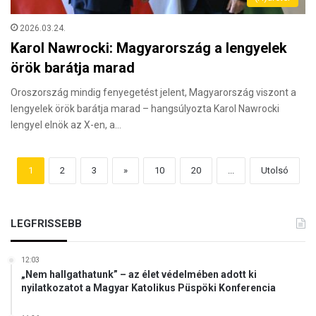
2026.03.24.
Karol Nawrocki: Magyarország a lengyelek
örök barátja marad
Oroszország mindig fenyegetést jelent, Magyarország viszont a
lengyelek örök barátja marad – hangsúlyozta Karol Nawrocki
lengyel elnök az X-en, a…
1
2
3
»
10
20
...
Utolsó
LEGFRISSEBB
12:03
„Nem hallgathatunk” – az élet védelmében adott ki
nyilatkozatot a Magyar Katolikus Püspöki Konferencia