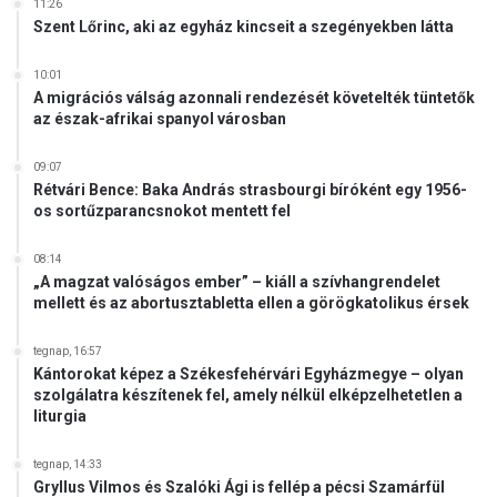
11:26
Szent Lőrinc, aki az egyház kincseit a szegényekben látta
10:01
A migrációs válság azonnali rendezését követelték tüntetők
az észak-afrikai spanyol városban
09:07
Rétvári Bence: Baka András strasbourgi bíróként egy 1956-
os sortűzparancsnokot mentett fel
08:14
„A magzat valóságos ember” – kiáll a szívhangrendelet
mellett és az abortusztabletta ellen a görögkatolikus érsek
tegnap, 16:57
Kántorokat képez a Székesfehérvári Egyházmegye – olyan
szolgálatra készítenek fel, amely nélkül elképzelhetetlen a
liturgia
tegnap, 14:33
Gryllus Vilmos és Szalóki Ági is fellép a pécsi Szamárfül