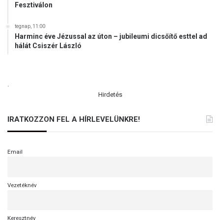
Fesztiválon
tegnap, 11:00
Harminc éve Jézussal az úton – jubileumi dicsőítő esttel ad
hálát Csiszér László
.
Hirdetés
IRATKOZZON FEL A HÍRLEVELÜNKRE!
Email
Vezetéknév
Keresztnév