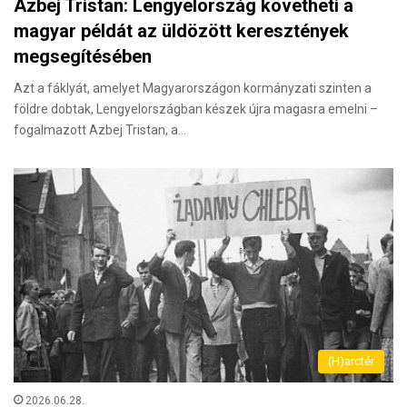
Azbej Tristan: Lengyelország követheti a
magyar példát az üldözött keresztények
megsegítésében
Azt a fáklyát, amelyet Magyarországon kormányzati szinten a
földre dobtak, Lengyelországban készek újra magasra emelni –
fogalmazott Azbej Tristan, a…
(H)arctér
2026.06.28.