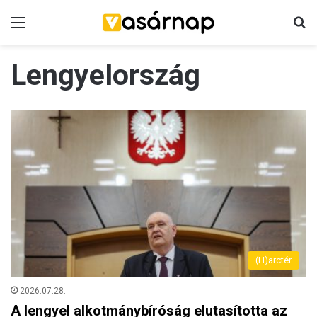
Menü
K
Lengyelország
(H)arctér
2026.07.28.
A lengyel alkotmánybíróság elutasította az