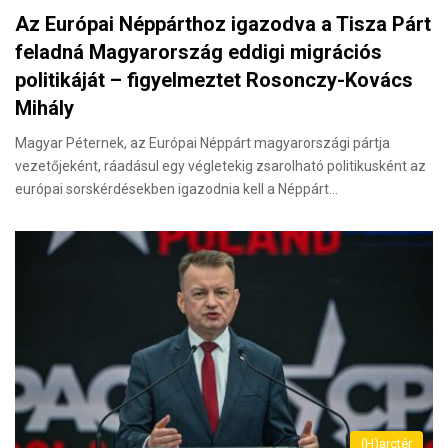
Az Európai Néppárthoz igazodva a Tisza Párt
feladná Magyarország eddigi migrációs
politikáját – figyelmeztet Rosonczy-Kovács
Mihály
Magyar Péternek, az Európai Néppárt magyarországi pártja
vezetőjeként, ráadásul egy végletekig zsarolható politikusként az
európai sorskérdésekben igazodnia kell a Néppárt…
(H)arctér