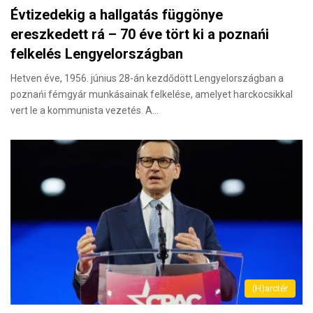
Évtizedekig a hallgatás függönye
ereszkedett rá – 70 éve tört ki a poznańi
felkelés Lengyelországban
Hetven éve, 1956. június 28-án kezdődött Lengyelországban a
poznańi fémgyár munkásainak felkelése, amelyet harckocsikkal
vert le a kommunista vezetés. A…
(H)arctér