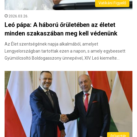
Vatikáni Figyelő
2026.03.26.
Leó pápa: A háború őrületében az életet
minden szakaszában meg kell védenünk
Az Élet szentségének napja alkalmából, amelyet
Lengyelországban tartottak ezen a napon, s amely egybeesett
Gyümölcsoltó Boldogasszony ünnepével, XIV. Leó kiemelte…
(H)arctér