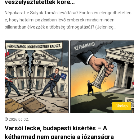
veszélyeztetettek köre…
Népakarat-e Sulyok Tamás leváltása? Fontos és elengedhetetlen-
e, hogy hatalmi pozícióban lévő emberek mindig minden
pillanatban élvezzék a többség támogatását? (Jelenleg…
Címlap
2026.06.02.
Varsói lecke, budapesti kísértés – A
kétharmad nem garancia a józanságra