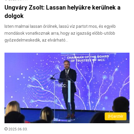
Ungváry Zsolt: Lassan helyükre kerülnek a
dolgok
Isten malmai lassan őrölnek, lassú víz partot mos, és egyéb
mondások vonatkoznak arra, hogy az igazság előbb-utóbb
győzedelmeskedik, az elvárható…
(H)arctér
2025.06.03.