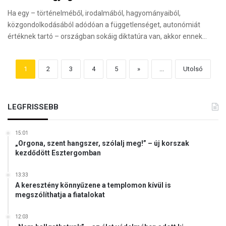
Ha egy – történelméből, irodalmából, hagyományaiból,
közgondolkodásából adódóan a függetlenséget, autonómiát
értéknek tartó – országban sokáig diktatúra van, akkor ennek…
1
2
3
4
5
»
...
Utolsó
LEGFRISSEBB
15:01
„Orgona, szent hangszer, szólalj meg!” – új korszak
kezdődött Esztergomban
13:33
A keresztény könnyűzene a templomon kívül is
megszólíthatja a fiatalokat
12:03