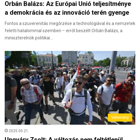
Orbán Balázs: Az Európai Unió teljesítménye
a demokrácia és az innováció terén gyenge
Fontos a szuverenitás megőrzése a technológiával és a nemzetek
feletti hatalommal szemben – erről beszélt Orbán Balázs, a
miniszterelnök politikai…
Vélemény
2025.05.21.
Ungváry Zsolt: A változás nem feltétlenül