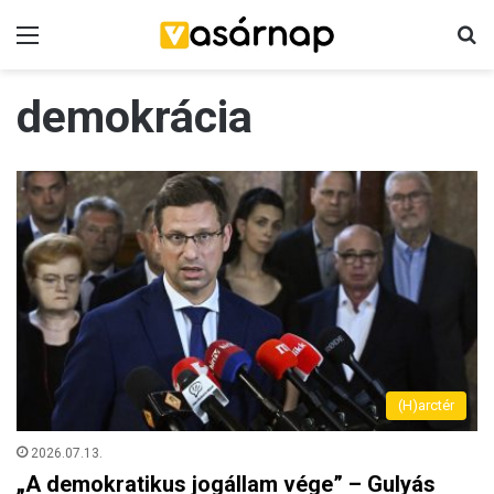
Menü
K
demokrácia
(H)arctér
2026.07.13.
„A demokratikus jogállam vége” – Gulyás