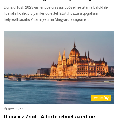
Donald Tusk 2023-as lengyelországi győzelme után a baloldali-
liberális koalíció olyan lendülettel látott hozzá a „jogállam
helyreállításához”, amilyet ma Magyarországon is…
Vélemény
2026.05.13.
Ungváry Zsolt: A történelmet azért ne