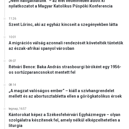
„Nem hallgathatunk” – az élet védelmében adott ki
nyilatkozatot a Magyar Katolikus Püspöki Konferencia
11:26
Szent Lőrinc, aki az egyház kincseit a szegényekben látta
10:01
A migrációs válság azonnali rendezését követelték tüntetők
az észak-afrikai spanyol városban
09:07
Rétvári Bence: Baka András strasbourgi bíróként egy 1956-
os sortűzparancsnokot mentett fel
08:14
„A magzat valóságos ember” – kiáll a szívhangrendelet
mellett és az abortusztabletta ellen a görögkatolikus érsek
tegnap, 16:57
Kántorokat képez a Székesfehérvári Egyházmegye – olyan
szolgálatra készítenek fel, amely nélkül elképzelhetetlen a
liturgia