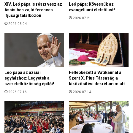
a
g
XIV. Leó pápa is részt vesz az
Leó pápa: Kövessük az
r
Assisiben zajló ferences
evangéliumi életstílust!
r
m
ifjúsági találkozón
ó
2026.07.21.
a
l
2026.08.04.
d
:
n
e
e
g
m
y
g
ü
a
t
r
t
a
Leó pápa az ázsiai
Fellebbezett a Vatikánnál a
d
n
egyházhoz: Legyetek a
Szent X. Pius Társaság a
o
c
szeretetközösség építői!
kiközösítési dekrétum miatt
b
i
b
2026.07.16.
2026.07.14.
a
a
a
n
j
h
ó
a
z
t
a
e
n