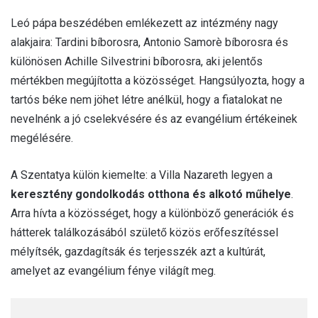
Leó pápa beszédében emlékezett az intézmény nagy
alakjaira: Tardini bíborosra, Antonio Samorè bíborosra és
különösen Achille Silvestrini bíborosra, aki jelentős
mértékben megújította a közösséget. Hangsúlyozta, hogy a
tartós béke nem jöhet létre anélkül, hogy a fiatalokat ne
nevelnénk a jó cselekvésére és az evangélium értékeinek
megélésére.
A Szentatya külön kiemelte: a Villa Nazareth legyen a
keresztény gondolkodás otthona és alkotó műhelye
.
Arra hívta a közösséget, hogy a különböző generációk és
hátterek találkozásából születő közös erőfeszítéssel
mélyítsék, gazdagítsák és terjesszék azt a kultúrát,
amelyet az evangélium fénye világít meg.