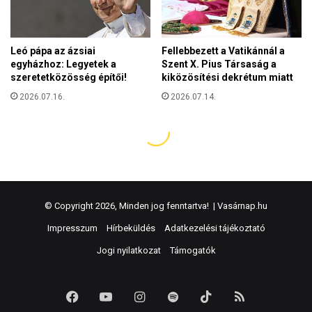
© Copyright 2026, Minden jog fenntartva! |
Vasárnap.hu
Impresszum
Hírbeküldés
Adatkezelési tájékoztató
Jogi nyilatkozat
Támogatók
Facebook
YouTube
Instagram
Spotify
TikTok
RSS