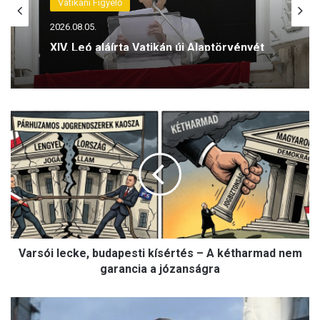
Vatikáni Figyelő
2026.08.05.
XIV. Leó aláírta Vatikán új Alaptörvényét
V
a
r
s
ó
i
l
e
c
Varsói lecke, budapesti kísértés – A kétharmad nem
k
e
garancia a józanságra
,
b
S
u
z