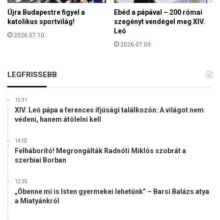
b
s
Újra Budapestre figyel a
Ebéd a pápával – 200 római
b
á
katolikus sportvilág!
szegényt vendégel meg XIV.
e
g
Leó
n
2026.07.10.
r
a
2026.07.09.
a
1
0
LEGFRISSEBB
6
m
á
15:31
s
XIV. Leó pápa a ferences ifjúsági találkozón: A világot nem
o
védeni, hanem átölelni kell
d
p
14:02
e
Felháborító! Megrongálták Radnóti Miklós szobrát a
r
szerbiai Borban
c
b
12:35
e
„Őbenne mi is Isten gyermekei lehetünk” – Barsi Balázs atya
n
a Miatyánkról
a
z