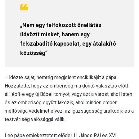
„Nem egy felfokozott önellátás
üdvözít minket, hanem egy
felszabadító kapcsolat, egy átalakító
közösség”
– idézte saját, nemrég megjelent enciklikáját a pápa.
Hozzátette, hogy az emberiség ma döntő választás előtt
áll: épít-e egy új Bábel-tornyot, vagy azt a várost, ahol Isten
és az emberiség együtt lakozik, ahol minden ember
méltósága védelmet élvez, az igazságosság uralkodik és a
testvériség valósággá válik.
Leó pápa emlékeztetett elődei, II. János Pál és XVI.