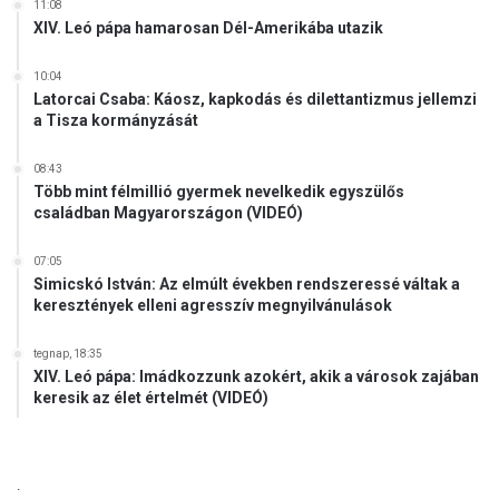
11:08
ö
XIV. Leó pápa hamarosan Dél-Amerikába utazik
s
s
10:04
z
Latorcai Csaba: Káosz, kapkodás és dilettantizmus jellemzi
m
a Tisza kormányzását
a
g
08:43
y
Több mint félmillió gyermek nevelkedik egyszülős
a
családban Magyarországon (VIDEÓ)
r
s
07:05
á
Simicskó István: Az elmúlt években rendszeressé váltak a
g
keresztények elleni agresszív megnyilvánulások
s
z
tegnap, 18:35
í
XIV. Leó pápa: Imádkozzunk azokért, akik a városok zajában
v
keresik az élet értelmét (VIDEÓ)
e
!
.