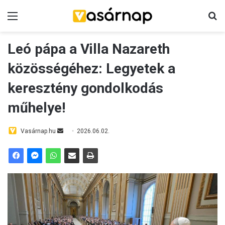
Menü
K
Leó pápa a Villa Nazareth
közösségéhez: Legyetek a
keresztény gondolkodás
műhelye!
Vasárnap.hu
S
2026.06.02.
e
n
d
a
n
e
m