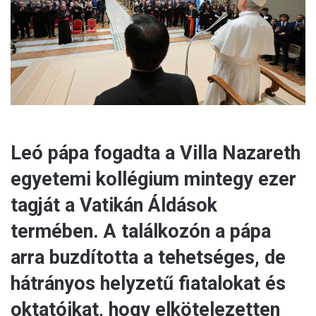
a
i
l
Leó pápa fogadta a Villa Nazareth
egyetemi kollégium mintegy ezer
tagját a Vatikán Áldások
termében. A találkozón a pápa
arra buzdította a tehetséges, de
hátrányos helyzetű fiatalokat és
oktatóikat, hogy elkötelezetten