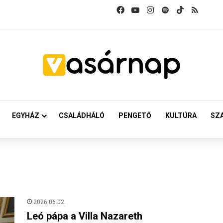
Facebook
YouTube
Instagram
Spotify
TikTok
RSS
EGYHÁZ
CSALÁDHÁLÓ
PENGETŐ
KULTÚRA
SZ
2026.06.02.
Leó pápa a Villa Nazareth