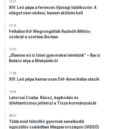
15:31
XIV. Leó pápa a ferences ifjúsági találkozón: A
világot nem védeni, hanem átölelni kell
14:02
Felháborító! Megrongálták Radnóti Miklós
szobrát a szerbiai Borban
12:35
„Őbenne mi is Isten gyermekei lehetünk” – Barsi
Balázs atya a Miatyánkról
11:08
XIV. Leó pápa hamarosan Dél-Amerikába utazik
10:04
Latorcai Csaba: Káosz, kapkodás és
dilettantizmus jellemzi a Tisza kormányzását
08:43
Több mint félmillió gyermek nevelkedik
egyszülős családban Magyarországon (VIDEÓ)