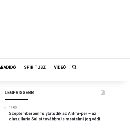
Keresés:
ABADIDŐ
SPIRITUSZ
VIDEÓ
LEGFRISSEBB
17:00
Szeptemberben folytatódik az Antifa-per – az
olasz Ilaria Salist továbbra is mentelmi jog védi