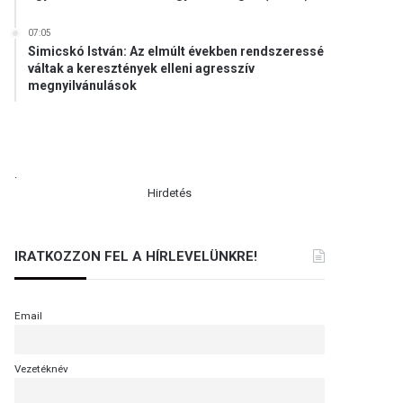
07:05
Simicskó István: Az elmúlt években rendszeressé
váltak a keresztények elleni agresszív
megnyilvánulások
.
Hirdetés
IRATKOZZON FEL A HÍRLEVELÜNKRE!
Email
Vezetéknév