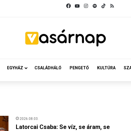
Facebook
YouTube
Instagram
Spotify
TikTok
RSS
EGYHÁZ
CSALÁDHÁLÓ
PENGETŐ
KULTÚRA
SZ
2026.08.03.
Latorcai Csaba: Se víz, se áram, se