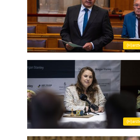
(H)arct
(H)arct