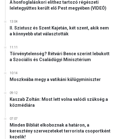
A honfoglaláskori elithez tartozó régészeti
leletegyüttes került elő Pest megyében (VIDEÓ)
13:04
II. Szixtusz és Szent Kajetán, két szent, akik nem
a könnyebb utat választották
11:11
Törvénytelenség? Rétvári Bence szerint lebukott
a Szociális és Családügyi Minisztérium
10:14
Moszkvába megy a vatikáni külügyminiszter
09:12
Kaszab Zoltán: Most lett volna valódi szükség a
közmédiára
07:07
Minden Bibliát elkoboznak a határon, a
keresztény szervezeteket terrorista csoportként
kezelik!