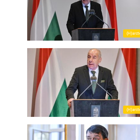
(H)arct
(H)arct