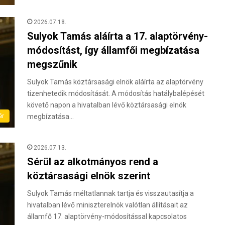
2026.07.18.
Sulyok Tamás aláírta a 17. alaptörvény-
módosítást, így államfői megbízatása
megszűnik
Sulyok Tamás köztársasági elnök aláírta az alaptörvény
tizenhetedik módosítását. A módosítás hatálybalépését
követő napon a hivatalban lévő köztársasági elnök
ér
megbízatása…
2026.07.13.
Sérül az alkotmányos rend a
köztársasági elnök szerint
Sulyok Tamás méltatlannak tartja és visszautasítja a
hivatalban lévő miniszterelnök valótlan állításait az
államfő 17. alaptörvény-módosítással kapcsolatos