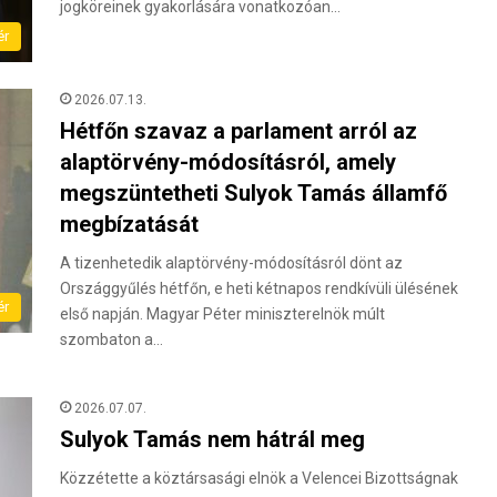
jogköreinek gyakorlására vonatkozóan…
ér
2026.07.13.
Hétfőn szavaz a parlament arról az
alaptörvény-módosításról, amely
megszüntetheti Sulyok Tamás államfő
megbízatását
A tizenhetedik alaptörvény-módosításról dönt az
Országgyűlés hétfőn, e heti kétnapos rendkívüli ülésének
ér
első napján. Magyar Péter miniszterelnök múlt
szombaton a…
2026.07.07.
Sulyok Tamás nem hátrál meg
Közzétette a köztársasági elnök a Velencei Bizottságnak