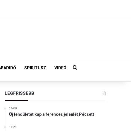
Keresés:
ABADIDŐ
SPIRITUSZ
VIDEÓ
LEGFRISSEBB
16:00
Új lendületet kap a ferences jelenlét Pécsett
14:28