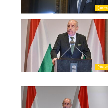
(H)arct
(H)arct