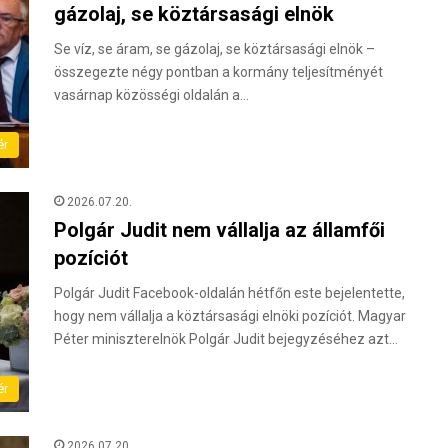
gázolaj, se köztársasági elnök
Se víz, se áram, se gázolaj, se köztársasági elnök –
összegezte négy pontban a kormány teljesítményét
vasárnap közösségi oldalán a…
ér
2026.07.20.
Polgár Judit nem vállalja az államfői
pozíciót
Polgár Judit Facebook-oldalán hétfőn este bejelentette,
hogy nem vállalja a köztársasági elnöki pozíciót. Magyar
Péter miniszterelnök Polgár Judit bejegyzéséhez azt…
ér
2026.07.20.