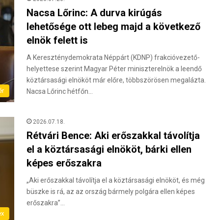
Nacsa Lőrinc: A durva kirúgás
lehetősége ott lebeg majd a következő
elnök felett is
A Kereszténydemokrata Néppárt (KDNP) frakcióvezető-
helyettese szerint Magyar Péter miniszterelnök a leendő
köztársasági elnököt már előre, többszörösen megalázta.
ér
Nacsa Lőrinc hétfőn…
2026.07.18.
Rétvári Bence: Aki erőszakkal távolítja
el a köztársasági elnököt, bárki ellen
képes erőszakra
„Aki erőszakkal távolítja el a köztársasági elnököt, és még
büszke is rá, az az ország bármely polgára ellen képes
erőszakra”…
ex