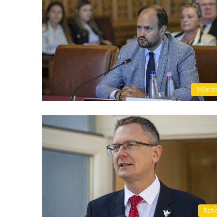
(H)arct
Refl