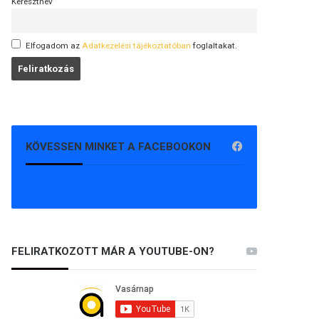
Keresztnév
Elfogadom az
Adatkezelési tájékoztatóban
foglaltakat.
KÖVESSEN MINKET A FACEBOOKON
FELIRATKOZOTT MÁR A YOUTUBE-ON?