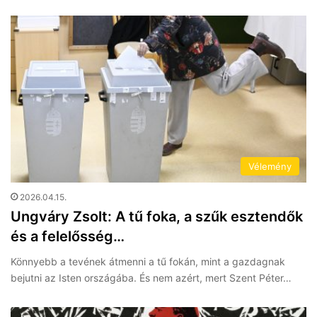
Vélemény
2026.04.15.
Ungváry Zsolt: A tű foka, a szűk esztendők
és a felelősség…
Könnyebb a tevének átmenni a tű fokán, mint a gazdagnak
bejutni az Isten országába. És nem azért, mert Szent Péter…