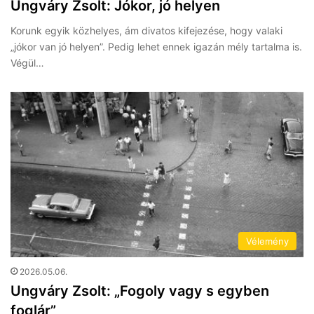
Ungváry Zsolt: Jókor, jó helyen
Korunk egyik közhelyes, ám divatos kifejezése, hogy valaki
„jókor van jó helyen”. Pedig lehet ennek igazán mély tartalma is.
Végül…
Vélemény
2026.05.06.
Ungváry Zsolt: „Fogoly vagy s egyben
foglár”