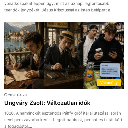
vonatkozóakat éppen úgy, mint az aznapi legfontosabb
teendők jegyzékét. Jézus Krisztussal az Isten belépett a…
Vélemény
2026.04.29.
Ungváry Zsolt: Változatlan idők
1826. A harminckét esztendős Pálffy gróf itáliai utazásai során
némi pénzzavarba került. Legott papirost, pennát és tintát kért
a fogadóstól,…