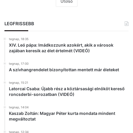
Utolsó
LEGFRISSEBB
tegnap, 18:35
XIV. Leó pápa: Imádkozzunk azokért, akik a városok
zajában keresik az élet értelmét (VIDEÓ)
tegnap, 17:00
A szívhangrendelet bizonyítottan mentett már életeket
tegnap, 15:21
Latorcai Csaba: Újabb rész a köztársasági elnököt kereső
roncsderbi-sorozatban (VIDEÓ)
tegnap, 14:04
Kaszab Zoltán: Magyar Péter kurta mondata mindent
megváltoztat
tegnap, 12:34