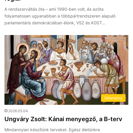
A rendszerváltás óta – ami 1990-ben volt, és azóta
folyamatosan ugyanabban a többpártrendszeren alapuló
parlamentáris demokráciában élünk, VSZ és KGST…
Vélemény
2026.05.04.
Ungváry Zsolt: Kánai menyegző, a B-terv
Mindannyian készítünk terveket. Egész életünkre