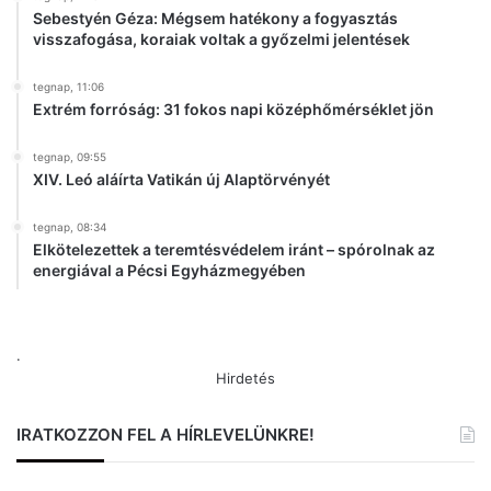
Sebestyén Géza: Mégsem hatékony a fogyasztás
visszafogása, koraiak voltak a győzelmi jelentések
tegnap, 11:06
Extrém forróság: 31 fokos napi középhőmérséklet jön
tegnap, 09:55
XIV. Leó aláírta Vatikán új Alaptörvényét
tegnap, 08:34
Elkötelezettek a teremtésvédelem iránt – spórolnak az
energiával a Pécsi Egyházmegyében
.
Hirdetés
IRATKOZZON FEL A HÍRLEVELÜNKRE!