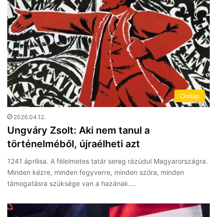
Címlap
2026.04.12.
Ungváry Zsolt: Aki nem tanul a
történelméből, újraélheti azt
1241 áprilisa. A félelmetes tatár sereg rázúdul Magyarországra.
Minden kézre, minden fegyverre, minden szóra, minden
támogatásra szüksége van a hazának.…