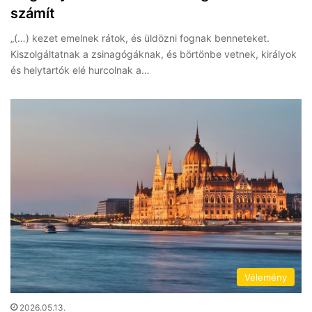
számít
„(…) kezet emelnek rátok, és üldözni fognak benneteket.
Kiszolgáltatnak a zsinagógáknak, és börtönbe vetnek, királyok
és helytartók elé hurcolnak a…
Vélemény
2026.05.13.