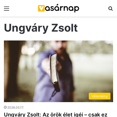
Menü
K
Ungváry Zsolt
Vélemény
2026.05.17.
Ungváry Zsolt: Az örök élet igéi – csak ez