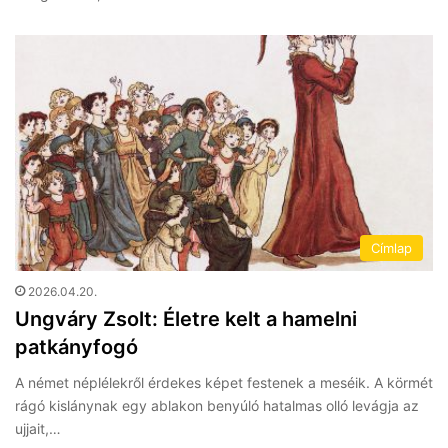
Címlap
2026.04.20.
Ungváry Zsolt: Életre kelt a hamelni
patkányfogó
A német néplélekről érdekes képet festenek a meséik. A körmét
rágó kislánynak egy ablakon benyúló hatalmas olló levágja az
ujjait,…