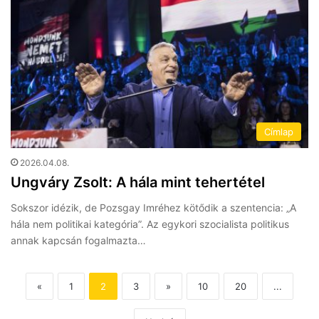
Címlap
2026.04.08.
Ungváry Zsolt: A hála mint tehertétel
Sokszor idézik, de Pozsgay Imréhez kötődik a szentencia: „A
hála nem politikai kategória”. Az egykori szocialista politikus
annak kapcsán fogalmazta…
«
1
2
3
»
10
20
...