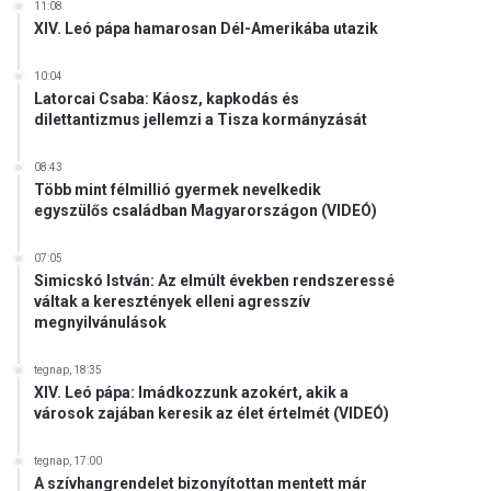
11:08
XIV. Leó pápa hamarosan Dél-Amerikába utazik
10:04
Latorcai Csaba: Káosz, kapkodás és
dilettantizmus jellemzi a Tisza kormányzását
08:43
Több mint félmillió gyermek nevelkedik
egyszülős családban Magyarországon (VIDEÓ)
07:05
Simicskó István: Az elmúlt években rendszeressé
váltak a keresztények elleni agresszív
megnyilvánulások
tegnap, 18:35
XIV. Leó pápa: Imádkozzunk azokért, akik a
városok zajában keresik az élet értelmét (VIDEÓ)
tegnap, 17:00
A szívhangrendelet bizonyítottan mentett már