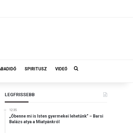
Keresés:
ABADIDŐ
SPIRITUSZ
VIDEÓ
LEGFRISSEBB
12:35
„Őbenne mi is Isten gyermekei lehetünk” – Barsi
Balázs atya a Miatyánkról