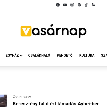
Facebook
YouTube
Instagram
Spotify
TikTok
RSS
EGYHÁZ
CSALÁDHÁLÓ
PENGETŐ
KULTÚRA
SZ
2021.04.09.
Keresztény falut ért támadás Aybei-ben