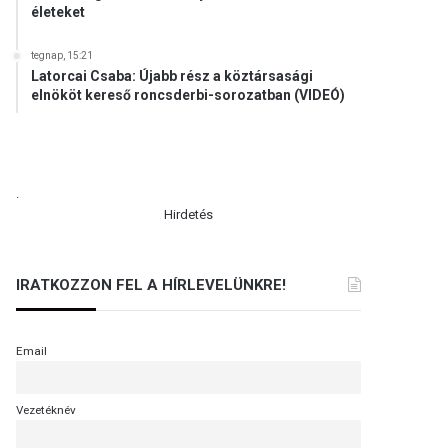
életeket
tegnap, 15:21
Latorcai Csaba: Újabb rész a köztársasági
elnököt kereső roncsderbi-sorozatban (VIDEÓ)
.
Hirdetés
IRATKOZZON FEL A HÍRLEVELÜNKRE!
Email
Vezetéknév