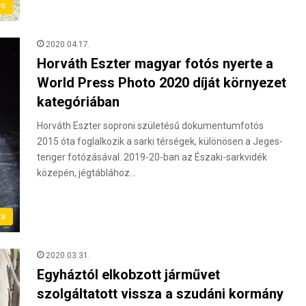
és
2020.04.17.
Horváth Eszter magyar fotós nyerte a
World Press Photo 2020 díját környezet
kategóriában
Horváth Eszter soproni születésű dokumentumfotós
2015 óta foglalkozik a sarki térségek, különösen a Jeges-
tenger fotózásával. 2019-20-ban az Északi-sarkvidék
közepén, jégtáblához…
ra
2020.03.31.
Egyháztól elkobzott járművet
szolgáltatott vissza a szudáni kormány