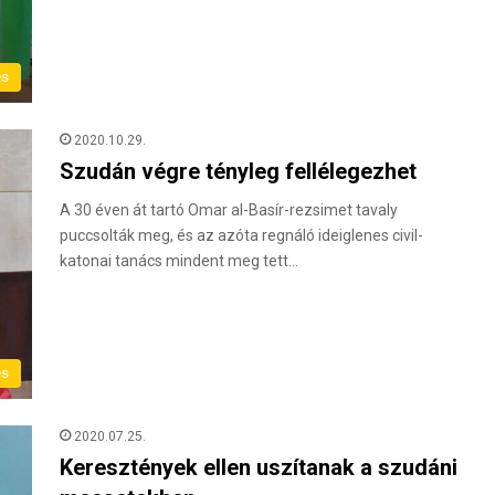
és
2020.10.29.
Szudán végre tényleg fellélegezhet
A 30 éven át tartó Omar al-Basír-rezsimet tavaly
puccsolták meg, és az azóta regnáló ideiglenes civil-
katonai tanács mindent meg tett…
és
2020.07.25.
Keresztények ellen uszítanak a szudáni