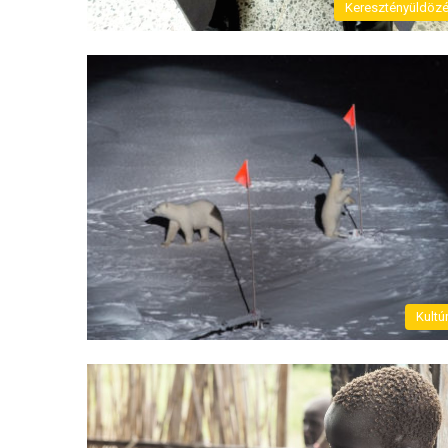
Keresztényüldöz
Kultú