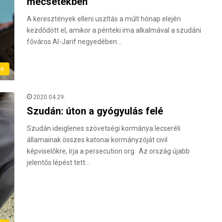
mecsetekben
A keresztények elleni uszítás a múlt hónap elején
kezdődött el, amikor a pénteki ima alkalmával a szudáni
főváros Al-Jarif negyedében…
és
2020.04.29.
Szudán: úton a gyógyulás felé
Szudán ideiglenes szövetségi kormánya lecseréli
államainak összes katonai kormányzóját civil
képviselőkre, írja a persecution.org. Az ország újabb
jelentős lépést tett…