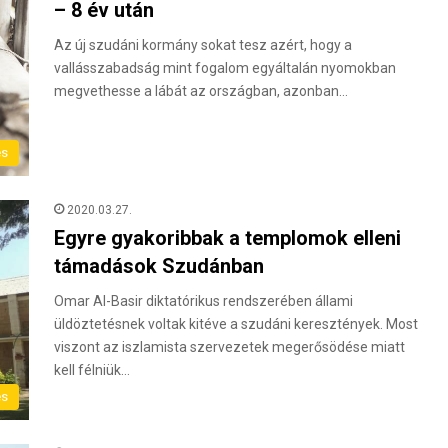
– 8 év után
Az új szudáni kormány sokat tesz azért, hogy a
vallásszabadság mint fogalom egyáltalán nyomokban
megvethesse a lábát az országban, azonban…
és
2020.03.27.
Egyre gyakoribbak a templomok elleni
támadások Szudánban
Omar Al-Basir diktatórikus rendszerében állami
üldöztetésnek voltak kitéve a szudáni keresztények. Most
viszont az iszlamista szervezetek megerősödése miatt
kell félniük…
és