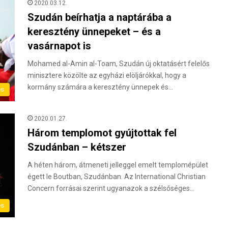
2020.03.12.
Szudán beírhatja a naptárába a
keresztény ünnepeket – és a
vasárnapot is
Mohamed al-Amin al-Toam, Szudán új oktatásért felelős
minisztere közölte az egyházi elöljárókkal, hogy a
kormány számára a keresztény ünnepek és…
és
2020.01.27.
Három templomot gyújtottak fel
Szudánban – kétszer
A héten három, átmeneti jelleggel emelt templomépület
égett le Boutban, Szudánban. Az International Christian
Concern forrásai szerint ugyanazok a szélsőséges…
és