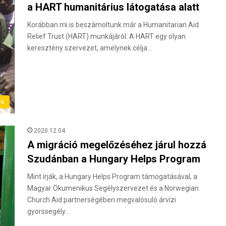
a HART humanitárius látogatása alatt
Korábban mi is beszámoltunk már a Humanitarian Aid
Relief Trust (HART) munkájáról. A HART egy olyan
keresztény szervezet, amelynek célja…
és
2020.12.04.
A migráció megelőzéséhez járul hozzá
Szudánban a Hungary Helps Program
Mint írják, a Hungary Helps Program támogatásával, a
Magyar Ökumenikus Segélyszervezet és a Norwegian
Church Aid partnerségében megvalósuló árvízi
gyorssegély…