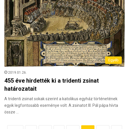
Egyéb
2019.01.26.
455 éve hirdették ki a tridenti zsinat
határozatait
A tridenti zsinat sokak szerint a katolikus egyház történetének
egyik legfontosabb eseménye volt. A zsinatot III. Pál pápa hívta
össze …