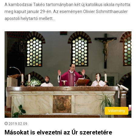
A kambodzsai Takéo tartományban két új katolikus iskola nyitotta
meg kapuit január 29-én. Az eseményen Olivier Schmitthaeusler
apostoli helytartó mellett…
Vélemény
2019.02.09.
Másokat is elvezetni az Úr szeretetére