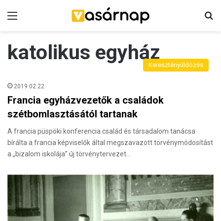
Menü
K
katolikus egyház
Keresztényüldözés
2019.02.22.
Francia egyházvezetők a családok
szétbomlasztásától tartanak
A francia püspöki konferencia család és társadalom tanácsa
bírálta a francia képviselők által megszavazott törvénymódosítást
a „bizalom iskolája” új törvénytervezet…