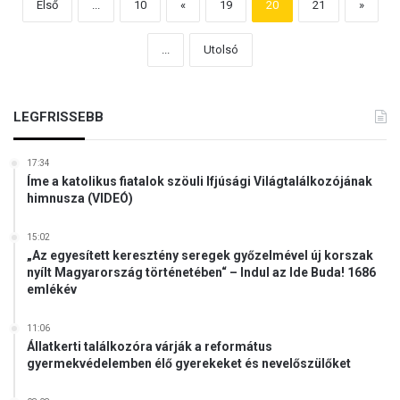
Első
...
10
«
19
20
21
»
...
Utolsó
LEGFRISSEBB
17:34
Íme a katolikus fiatalok szöuli Ifjúsági Világtalálkozójának
himnusza (VIDEÓ)
15:02
„Az egyesített keresztény seregek győzelmével új korszak
nyílt Magyarország történetében“ – Indul az Ide Buda! 1686
emlékév
11:06
Állatkerti találkozóra várják a református
gyermekvédelemben élő gyerekeket és nevelőszülőket