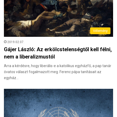
Vélemény
2019.02.07.
Gájer László: Az erkölcstelenségtől kell félni,
nem a liberalizmustól
Arra a kérdésre, hogy liberális-e a katolikus egyházfő, a pap tanár
óvatos választ fogalmazott meg. Ferenc pápa tanításait az
egyház…