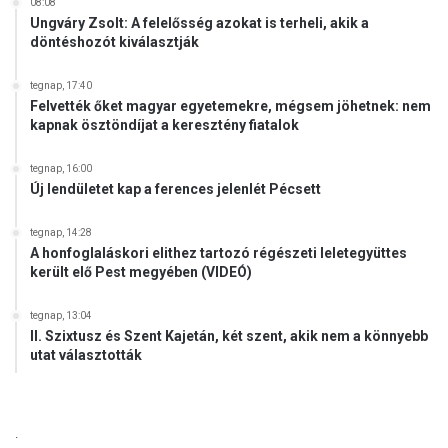
08:08
Ungváry Zsolt: A felelősség azokat is terheli, akik a
döntéshozót kiválasztják
tegnap, 17:40
Felvették őket magyar egyetemekre, mégsem jöhetnek: nem
kapnak ösztöndíjat a keresztény fiatalok
tegnap, 16:00
Új lendületet kap a ferences jelenlét Pécsett
tegnap, 14:28
A honfoglaláskori elithez tartozó régészeti leletegyüttes
került elő Pest megyében (VIDEÓ)
tegnap, 13:04
II. Szixtusz és Szent Kajetán, két szent, akik nem a könnyebb
utat választották
.