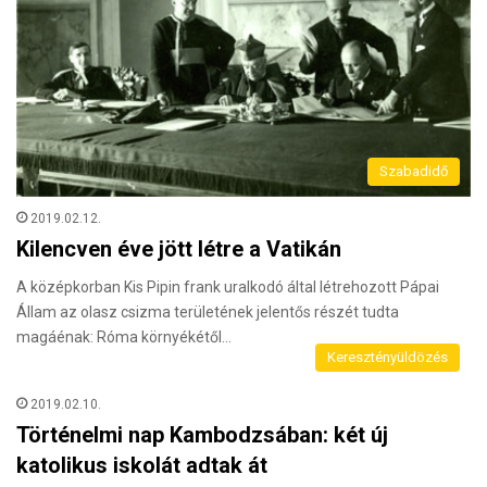
Szabadidő
2019.02.12.
Kilencven éve jött létre a Vatikán
A középkorban Kis Pipin frank uralkodó által létrehozott Pápai
Állam az olasz csizma területének jelentős részét tudta
magáénak: Róma környékétől…
Keresztényüldözés
2019.02.10.
Történelmi nap Kambodzsában: két új
katolikus iskolát adtak át