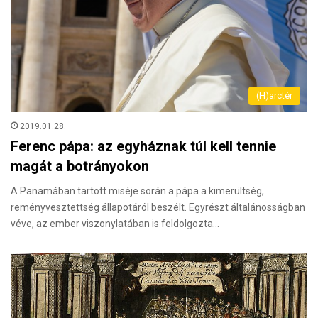
(H)arctér
2019.01.28.
Ferenc pápa: az egyháznak túl kell tennie
magát a botrányokon
A Panamában tartott miséje során a pápa a kimerültség,
reményvesztettség állapotáról beszélt. Egyrészt általánosságban
véve, az ember viszonylatában is feldolgozta…