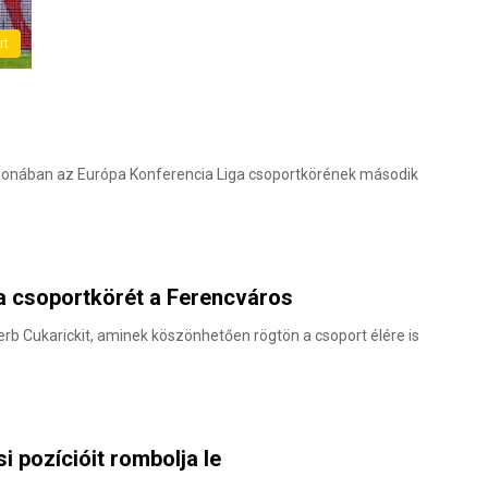
rt
tthonában az Európa Konferencia Liga csoportkörének második
a csoportkörét a Ferencváros
erb Cukarickit, aminek köszönhetően rögtön a csoport élére is
i pozícióit rombolja le