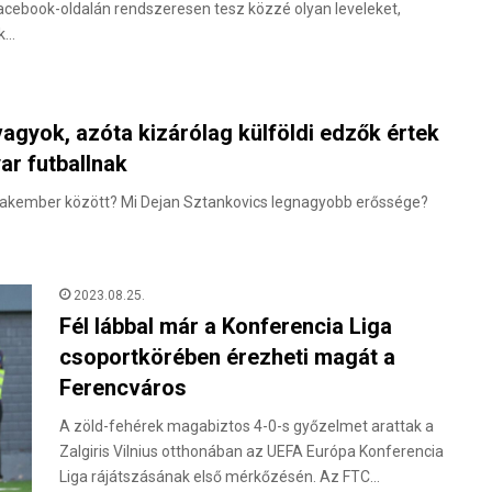
ebook-oldalán rendszeresen tesz közzé olyan leveleket,
ok…
agyok, azóta kizárólag külföldi edzők értek
ar futballnak
szakember között? Mi Dejan Sztankovics legnagyobb erőssége?
2023.08.25.
Fél lábbal már a Konferencia Liga
csoportkörében érezheti magát a
Ferencváros
A zöld-fehérek magabiztos 4-0-s győzelmet arattak a
Zalgiris Vilnius otthonában az UEFA Európa Konferencia
Liga rájátszásának első mérkőzésén. Az FTC…