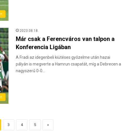
rt
2023.08.18.
Már csak a Ferencváros van talpon a
Konferencia Ligában
A Fradi az idegenbeli kiütéses győzelme után hazai
pályán is megverte a Hamrun csapatát, míg a Debrecen a
nagyszerű 0-0…
rt
3
4
5
»