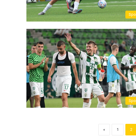
Spo
Spo
«
1
2