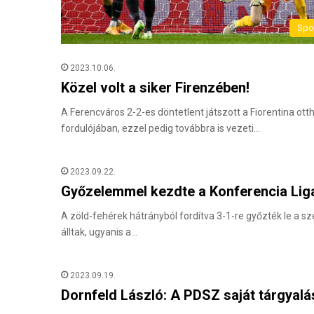
Spo
2023.10.06.
Közel volt a siker Firenzében!
A Ferencváros 2-2-es döntetlent játszott a Fiorentina o
fordulójában, ezzel pedig továbbra is vezeti…
2023.09.22.
Győzelemmel kezdte a Konferencia Lig
A zöld-fehérek hátrányból fordítva 3-1-re győzték le a sz
álltak, ugyanis a…
2023.09.19.
Dornfeld László: A PDSZ saját tárgyalás