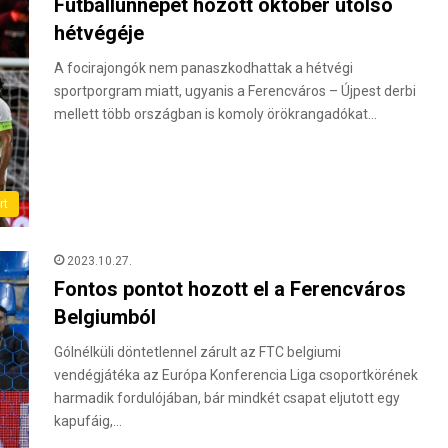
Futballünnepet hozott október utolsó
hétvégéje
A focirajongók nem panaszkodhattak a hétvégi
sportporgram miatt, ugyanis a Ferencváros – Újpest derbi
mellett több országban is komoly örökrangadókat…
rt
2023.10.27.
Fontos pontot hozott el a Ferencváros
Belgiumból
Gólnélküli döntetlennel zárult az FTC belgiumi
vendégjátéka az Európa Konferencia Liga csoportkörének
harmadik fordulójában, bár mindkét csapat eljutott egy
kapufáig,…