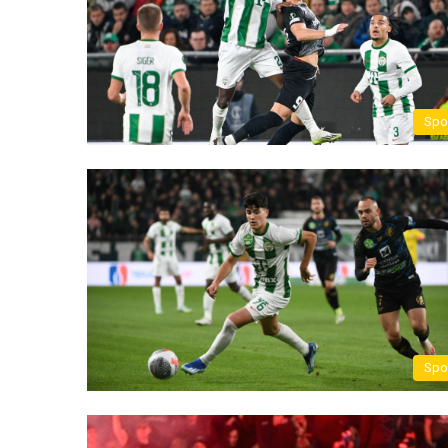
Spo
Spo