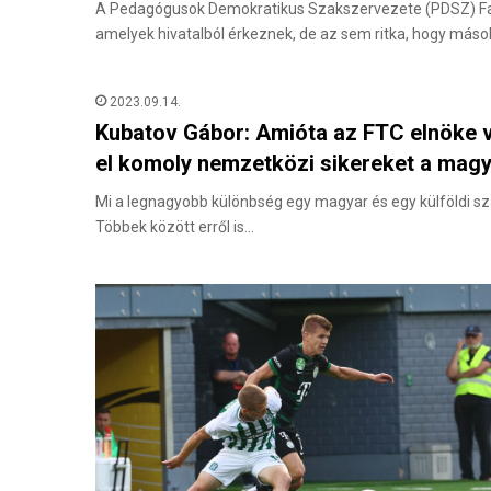
A Pedagógusok Demokratikus Szakszervezete (PDSZ) Fac
amelyek hivatalból érkeznek, de az sem ritka, hogy más
2023.09.14.
Kubatov Gábor: Amióta az FTC elnöke v
el komoly nemzetközi sikereket a magy
Mi a legnagyobb különbség egy magyar és egy külföldi 
Többek között erről is…