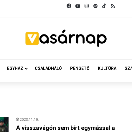
Facebook
YouTube
Instagram
Spotify
TikTok
RSS
EGYHÁZ
CSALÁDHÁLÓ
PENGETŐ
KULTÚRA
SZ
2023.11.10.
A visszavágón sem bírt egymással a