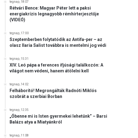
tegnap, 18:07
Rétvári Bence: Magyar Péter lett a paksi
energiakrízis legnagyobb rémhírterjesztője
(VIDEÓ)
tegnap, 17:00
Szeptemberben folytatódik az Antifa-per – az
olasz Ilaria Salist továbbra is mentelmi jog védi
tegnap, 15:31
XIV. Leó pápa a ferences ifjúsági találkozón: A
világot nem védeni, hanem átölelni kell
tegnap, 14:02
Felháborító! Megrongálták Radnóti Miklós
szobrát a szerbiai Borban
tegnap, 12:35
„Őbenne mi is Isten gyermekei lehetünk” – Barsi
Balázs atya a Miatyánkról
tegnap, 11:08