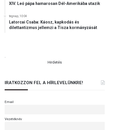
XIV. Leó pápa hamarosan Dél-Amerikába utazik
tegnap, 10:04
Latorcai Csaba: Káosz, kapkodás és
dilettantizmus jellemzi a Tisza kormányzását
.
Hirdetés
IRATKOZZON FEL A HÍRLEVELÜNKRE!
Email
Vezetéknév