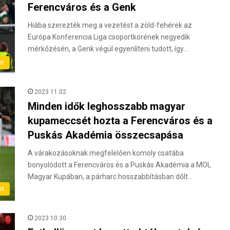
Ferencváros és a Genk
Hiába szerezték meg a vezetést a zöld-fehérek az
Európa Konferencia Liga csoportkörének negyedik
mérkőzésén, a Genk végül egyenlíteni tudott, így…
rt
2023.11.02.
Minden idők leghosszabb magyar
kupameccsét hozta a Ferencváros és a
Puskás Akadémia összecsapása
A várakozásoknak megfelelően komoly csatába
bonyolódott a Ferencváros és a Puskás Akadémia a MOL
Magyar Kupában, a párharc hosszabbításban dőlt…
rt
2023.10.30.