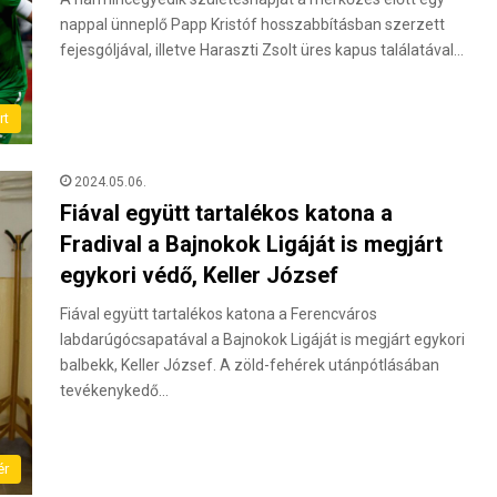
nappal ünneplő Papp Kristóf hosszabbításban szerzett
fejesgóljával, illetve Haraszti Zsolt üres kapus találatával…
rt
2024.05.06.
Fiával együtt tartalékos katona a
Fradival a Bajnokok Ligáját is megjárt
egykori védő, Keller József
Fiával együtt tartalékos katona a Ferencváros
labdarúgócsapatával a Bajnokok Ligáját is megjárt egykori
balbekk, Keller József. A zöld-fehérek utánpótlásában
tevékenykedő…
ér