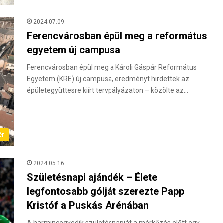
2024.07.09.
Ferencvárosban épül meg a református
egyetem új campusa
Ferencvárosban épül meg a Károli Gáspár Református
Egyetem (KRE) új campusa, eredményt hirdettek az
épületegyüttesre kiírt tervpályázaton – közölte az…
ér
2024.05.16.
Születésnapi ajándék – Élete
legfontosabb gólját szerezte Papp
Kristóf a Puskás Arénában
A harmincegyedik születésnapját a mérkőzés előtt egy