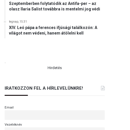
Szeptemberben folytatódik az Antifa-per – az
olasz Ilaria Salist továbbra is mentelmi jog védi
tegnap, 15:31
XIV. Leó pápa a ferences ifjúsági találkozón: A
világot nem védeni, hanem átölelni kell
.
Hirdetés
IRATKOZZON FEL A HÍRLEVELÜNKRE!
Email
Vezetéknév