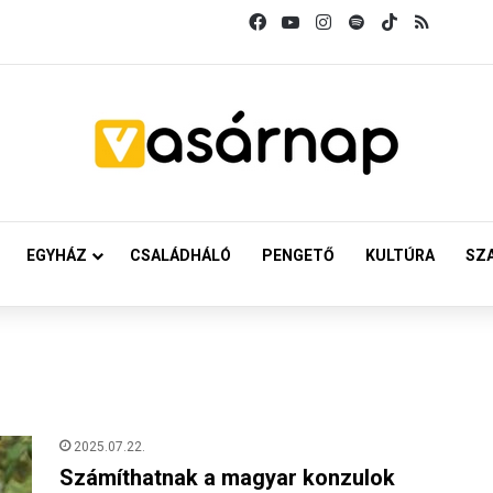
Facebook
YouTube
Instagram
Spotify
TikTok
RSS
EGYHÁZ
CSALÁDHÁLÓ
PENGETŐ
KULTÚRA
SZ
2025.07.22.
Számíthatnak a magyar konzulok