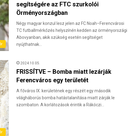
segítségére az FTC szurkolói
Örményországban
Négy magyar konzul lesz jelen az FC Noah–Ferencvárosi
TC futballmérkőzés helyszínén kedden az örményországi
Abovyanban, akik szükség esetén segítséget
ér
nyújthatnak…
2024.10.05.
FRISSÍTVE – Bomba miatt lezárják
Ferencváros egy területét
A főváros IX. kerületének egy részét egy második
világháborús bomba hatástalanítása miatt zárják le
szombaton. A korlátozások érintik a Rákóczi…
ér