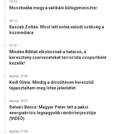
10:14
Moszkvába megy a vatikáni külügyminiszter
09:12
Kaszab Zoltán: Most lett volna valódi szükség a
közmédiára
07:07
Minden Bibliát elkoboznak a határon, a
keresztény szervezeteket terrorista csoportként
kezelik!
tegnap, 19:09
Kedl Olívia: Mindig a dicsőítésen keresztül
tapasztaltam meg Isten jelenlétét
tegnap, 18:07
Rétvári Bence: Magyar Péter lett a paksi
energiakrízis legnagyobb rémhírterjesztője
(VIDEÓ)
tegnap, 17:00