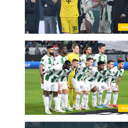
Spo
Spo