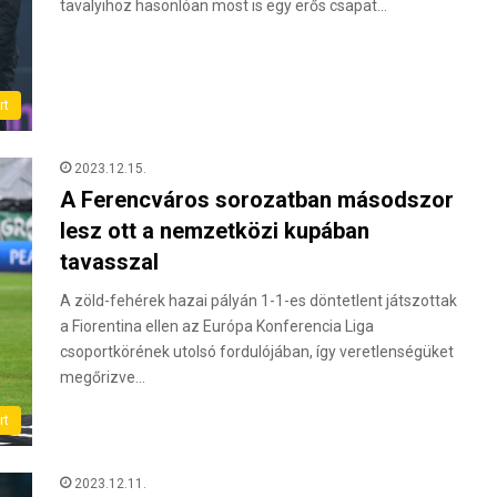
tavalyihoz hasonlóan most is egy erős csapat…
rt
2023.12.15.
A Ferencváros sorozatban másodszor
lesz ott a nemzetközi kupában
tavasszal
A zöld-fehérek hazai pályán 1-1-es döntetlent játszottak
a Fiorentina ellen az Európa Konferencia Liga
csoportkörének utolsó fordulójában, így veretlenségüket
megőrizve…
rt
2023.12.11.