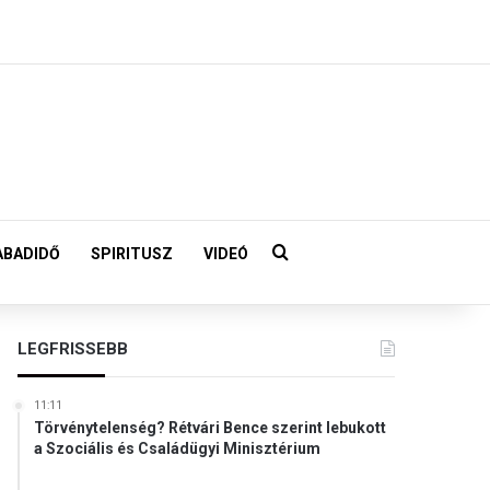
Keresés:
ABADIDŐ
SPIRITUSZ
VIDEÓ
LEGFRISSEBB
11:11
Törvénytelenség? Rétvári Bence szerint lebukott
a Szociális és Családügyi Minisztérium