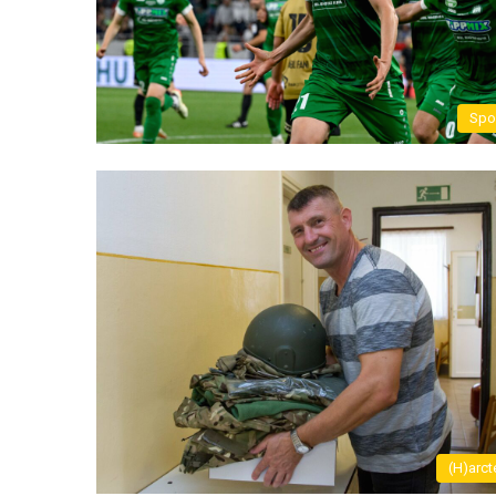
Spo
(H)arct