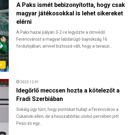
A Paks ismét bebizonyította, hogy csak
magyar játékosokkal is lehet sikereket
elérni
A Paks hazai pályán 3-2-re legyőzte a címvédő
Ferencvárost a magyar labdarúgó-bajnokság 16.
fordulójában, amivel biztossá vált, hogy a tavaszi…
rt
2023.12.01.
Idegőrlő meccsen hozta a kötelezőt a
Fradi Szerbiában
Sokáig úgy tűnt, hogy pontokat hullajt a Ferencváros a
Cukaricki ellen, de a hosszabbítás utolsó percében jött
Pesic és egy…