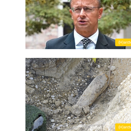
(H)arct
(H)arct