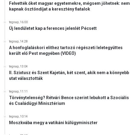
Felvették őket magyar egyetemekre, mégsem jöhetnek: nem
kapnak ösztöndíjat a keresztény fiatalok
tegnap, 16:00
Új lendületet kap a ferences jelenlét Pécsett
tegnap, 14:28
A honfoglaláskori elithez tartozó régészeti leletegyüttes
került elő Pest megyében (VIDEÓ)
tegnap, 13:04
II. Szixtusz és Szent Kajetán, két szent, akik nem a könnyebb
utat választották
tegnap, 11:11
Törvénytelenség? Rétvári Bence szerint lebukott a Szociális
és Családügyi Minisztérium
tegnap, 10:14
Moszkvába megy a vatikáni külügyminiszter