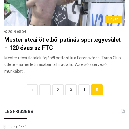
Egyéb
2019.05.04.
Mester utcai ötletből patinás sportegyesület
– 120 éves az FTC
Mester utcai fiatalok fejéből pattant ki a Ferencvárosi Torna Club
ötlete – ismerteti írásában a hirado.hu. Az első szervező
munkákat…
«
1
2
3
4
5
LEGFRISSEBB
tegnap, 17:40