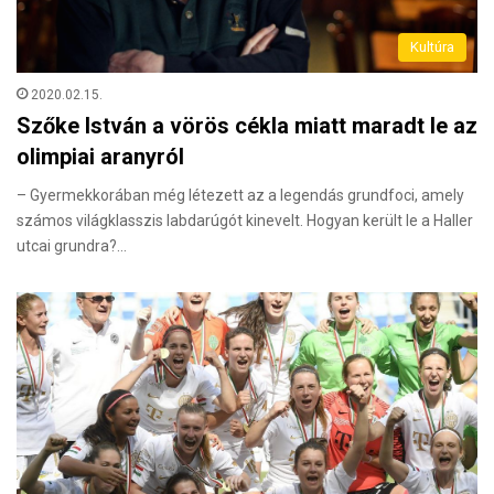
Kultúra
2020.02.15.
Szőke István a vörös cékla miatt maradt le az
olimpiai aranyról
– Gyermekkorában még létezett az a legendás grundfoci, amely
számos világklasszis labdarúgót kinevelt. Hogyan került le a Haller
utcai grundra?…