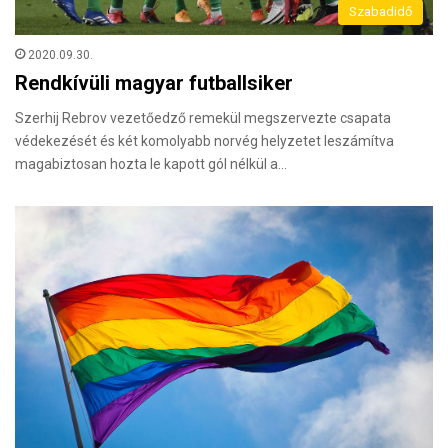
Szabadidő
2020.09.30.
Rendkívüli magyar futballsiker
Szerhij Rebrov vezetőedző remekül megszervezte csapata
védekezését és két komolyabb norvég helyzetet leszámítva
magabiztosan hozta le kapott gól nélkül a…