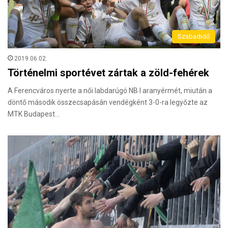
Szabadidő
2019.06.02.
Történelmi sportévet zártak a zöld-fehérek
A Ferencváros nyerte a női labdarúgó NB I aranyérmét, miután a
döntő második összecsapásán vendégként 3-0-ra legyőzte az
MTK Budapest…