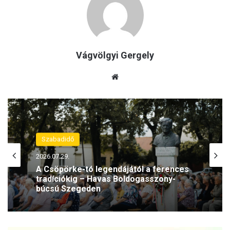
Vágvölgyi Gergely
Ho
nla
p
Szabadidő
2026.07.29.
A Csöpörke-tó legendájától a ferences
tradíciókig – Havas Boldogasszony-
búcsú Szegeden