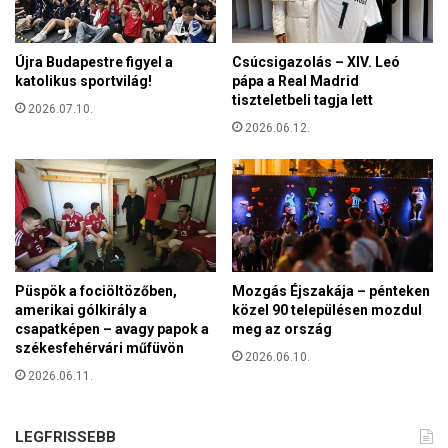
g
z
e
e
t
s
Újra Budapestre figyel a
Csúcsigazolás – XIV. Leó
é
z
katolikus sportvilág!
pápa a Real Madrid
s
t
tiszteletbeli tagja lett
A
2026.07.10.
e
m
2026.06.12.
r
e
g
l
o
e
m
g
i
h
S
á
t
z
r
Püspök a fociöltözőben,
Mozgás Éjszakája – pénteken
a
á
amerikai gólkirály a
közel 90 településen mozdul
s
z
csapatképen – avagy papok a
meg az ország
s
s
székesfehérvári műfüvön
á
2026.06.10.
a
2026.06.11.
g
-
r
h
ó
e
LEGFRISSEBB
l