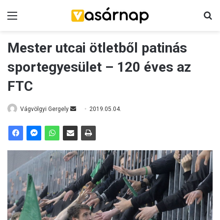
Menü
K
Mester utcai ötletből patinás
sportegyesület – 120 éves az
FTC
Vágvölgyi Gergely
S
2019.05.04.
e
n
d
a
n
e
m
a
i