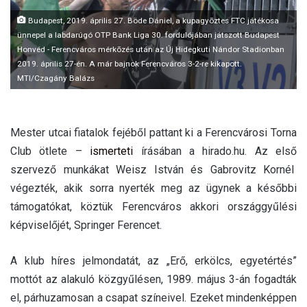
l
Budapest, 2019. április 27. Böde Dániel, a kupagyõztes FTC játékosa
ünnepel a labdarúgó OTP Bank Liga 30. fordulójában játszott Budapest
Honvéd - Ferencváros mérkõzés után az Új Hidegkuti Nándor Stadionban
2019. április 27-én. A már bajnok Ferencváros 3-2-re kikapott.
MTI/Czagány Balázs
Mester utcai fiatalok fejéből pattant ki a Ferencvárosi Torna
Club ötlete –
ismerteti
írásában a hirado.hu. Az első
szervező munkákat Weisz István és Gabrovitz Kornél
végezték, akik sorra nyerték meg az ügynek a későbbi
támogatókat, köztük Ferencváros akkori országgyűlési
képviselőjét, Springer Ferencet.
A klub híres jelmondatát, az „Erő, erkölcs, egyetértés”
mottót az alakuló közgyűlésen, 1989. május 3-án fogadták
el, párhuzamosan a csapat színeivel. Ezeket mindenképpen