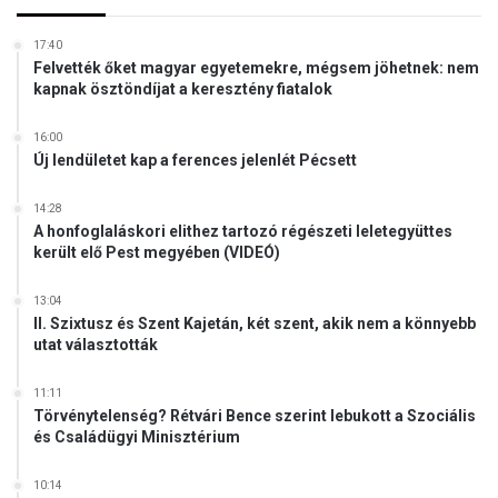
g
c
y
í
17:40
k
m
Felvették őket magyar egyetemekre, mégsem jöhetnek: nem
ö
ű
kapnak ösztöndíjat a keresztény fiatalok
r
k
n
ö
16:00
y
n
Új lendületet kap a ferences jelenlét Pécsett
é
y
k
v
14:28
é
s
A honfoglaláskori elithez tartozó régészeti leletegyüttes
t
z
került elő Pest megyében (VIDEÓ)
e
r
13:04
z
II. Szixtusz és Szent Kajetán, két szent, akik nem a könnyebb
ő
utat választották
j
é
11:11
v
Törvénytelenség? Rétvári Bence szerint lebukott a Szociális
e
és Családügyi Minisztérium
l
10:14