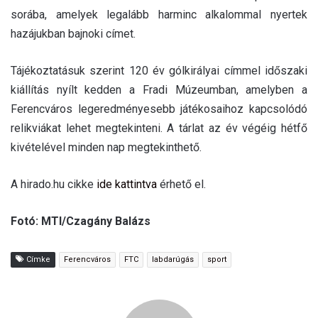
sorába, amelyek legalább harminc alkalommal nyertek
hazájukban bajnoki címet.
Tájékoztatásuk szerint 120 év gólkirályai címmel időszaki
kiállítás nyílt kedden a Fradi Múzeumban, amelyben a
Ferencváros legeredményesebb játékosaihoz kapcsolódó
relikviákat lehet megtekinteni. A tárlat az év végéig hétfő
kivételével minden nap megtekinthető.
A hirado.hu cikke
ide kattintva
érhető el.
Fotó: MTI/Czagány Balázs
Címke
Ferencváros
FTC
labdarúgás
sport