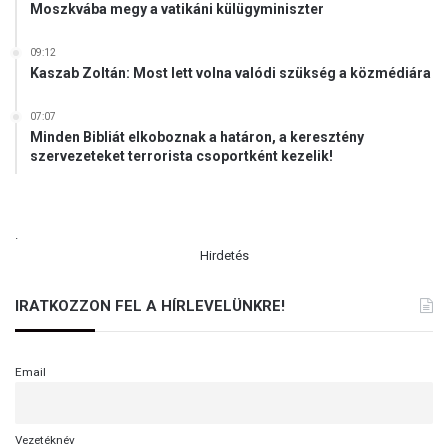
Moszkvába megy a vatikáni külügyminiszter
09:12
Kaszab Zoltán: Most lett volna valódi szükség a közmédiára
07:07
Minden Bibliát elkoboznak a határon, a keresztény
szervezeteket terrorista csoportként kezelik!
.
Hirdetés
IRATKOZZON FEL A HÍRLEVELÜNKRE!
Email
Vezetéknév