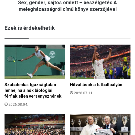
Sex, gender, sajtos omlett – beszélgetés A
r
a
,
melegházasságról című könyv szerzőjével
d
s
s
a
e
Ezek is érdekelhetik
j
r
t
e
o
g
s
h
o
u
m
l
l
l
e
a
t
d
Szabalenka: Igazságtalan
Hitvallások a futballpályán
t
é
lenne, ha a nők biológiai
–
2026.07.11.
k
férfiak ellen versenyeznének
b
a
e
2026.08.04.
i
s
t
z
ó
é
l
l
a