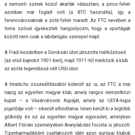
a nemzeti színek közül akarták választani, a piros-fehér
azonban már foglalt volt (a BTC használta), így a
ferencvárosiaknak a zöld-fehér maradt. Az FTC nevében a
torna szóval igyekeztek hangsúlyozni, hogy a sportágak
között nem csak a labdarúgás szerepel majd.
A Fradi kezdetben a Soroksári úton játszotta mérkőzéseit
(az első bajnokit 1901-ben), majd 1911-től mérkőzik a klub
az azóta legendássá vált Üllői úton.
A hirado.hu összeállításából kiderült az is, az FTC a mai
napig az egyetlen magyar klub, amely rangos nemzetközi
kupát – a Vásárvárosok Kupáját, amely az UEFA-kupa
jogelődje volt – sikerült elhódítania. Innen került ki a legtöbb
gólkirály és ez az egyetlen magyar egyesület, amelyben
Albert Flórián személyében Aranylabdás focista is játszott.
Tizenharmadikként csatlakozott idén azon európai klubok