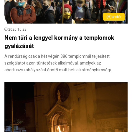
(H)arctér
2020.10.28.
Nem tűri a lengyel kormány a templomok
gyalázását
A rendőrség csak a hét végén 386 templomnál teljesített
szolgálatot azon tüntetések alkalmával, amelyek az
abortuszszabályozást érintő múlt heti alkotmánybírósági…