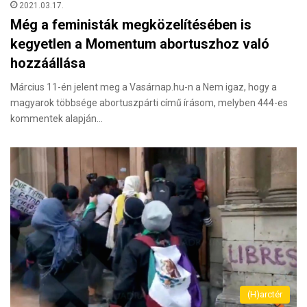
2021.03.17.
Még a feministák megközelítésében is
kegyetlen a Momentum abortuszhoz való
hozzáállása
Március 11-én jelent meg a Vasárnap.hu-n a Nem igaz, hogy a
magyarok többsége abortuszpárti című írásom, melyben 444-es
kommentek alapján…
(H)arctér