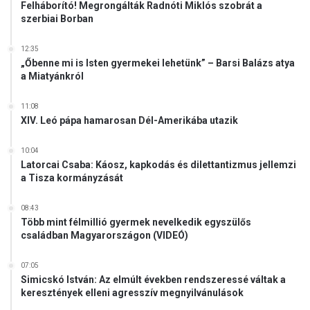
Felháborító! Megrongálták Radnóti Miklós szobrát a
szerbiai Borban
12:35
„Őbenne mi is Isten gyermekei lehetünk” – Barsi Balázs atya
a Miatyánkról
11:08
XIV. Leó pápa hamarosan Dél-Amerikába utazik
10:04
Latorcai Csaba: Káosz, kapkodás és dilettantizmus jellemzi
a Tisza kormányzását
08:43
Több mint félmillió gyermek nevelkedik egyszülős
családban Magyarországon (VIDEÓ)
07:05
Simicskó István: Az elmúlt években rendszeressé váltak a
keresztények elleni agresszív megnyilvánulások