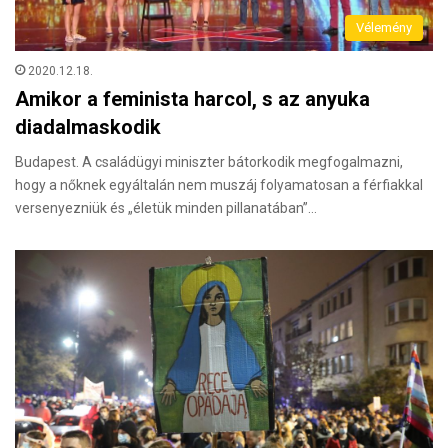
Vélemény
2020.12.18.
Amikor a feminista harcol, s az anyuka
diadalmaskodik
Budapest. A családügyi miniszter bátorkodik megfogalmazni,
hogy a nőknek egyáltalán nem muszáj folyamatosan a férfiakkal
versenyezniük és „életük minden pillanatában”…