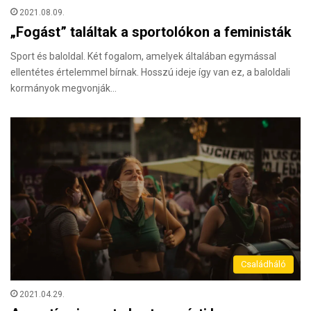
2021.08.09.
„Fogást” találtak a sportolókon a feministák
Sport és baloldal. Két fogalom, amelyek általában egymással
ellentétes értelemmel bírnak. Hosszú ideje így van ez, a baloldali
kormányok megvonják…
Családháló
2021.04.29.