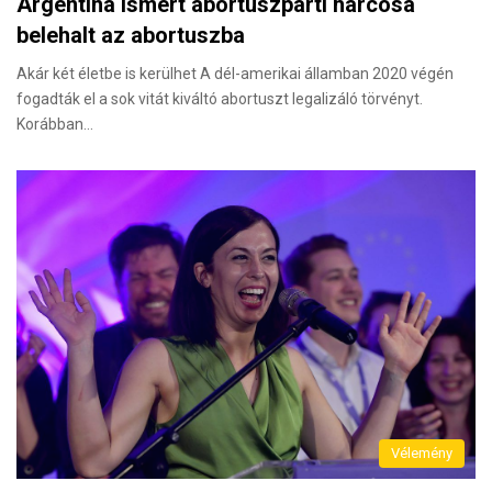
Argentína ismert abortuszpárti harcosa
belehalt az abortuszba
Akár két életbe is kerülhet A dél-amerikai államban 2020 végén
fogadták el a sok vitát kiváltó abortuszt legalizáló törvényt.
Korábban…
Vélemény