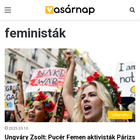
Menü
K
feministák
Vélemény
2025.03.10.
Ungváry Zsolt: Pucér Femen aktivisták Párizs