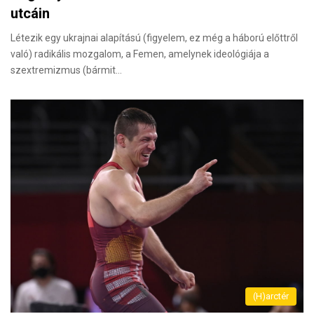
utcáin
Létezik egy ukrajnai alapítású (figyelem, ez még a háború előttről
való) radikális mozgalom, a Femen, amelynek ideológiája a
szextremizmus (bármit…
(H)arctér