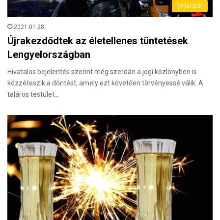
(H)arctér
2021.01.28.
Újrakezdődtek az életellenes tüntetések
Lengyelországban
Hivatalos bejelentés szerint még szerdán a jogi közlönyben is
közzéteszik a döntést, amely ezt követően törvényessé válik. A
taláros testület…