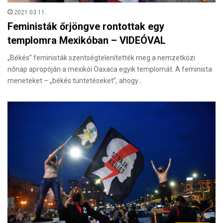
2021.03.11.
Feministák őrjöngve rontottak egy
templomra Mexikóban – VIDEÓVAL
„Békés” feministák szentségtelenítették meg a nemzetközi
nőnap apropóján a mexikói Oaxaca egyik templomát. A feminista
meneteket – „békés tüntetéseket”, ahogy…