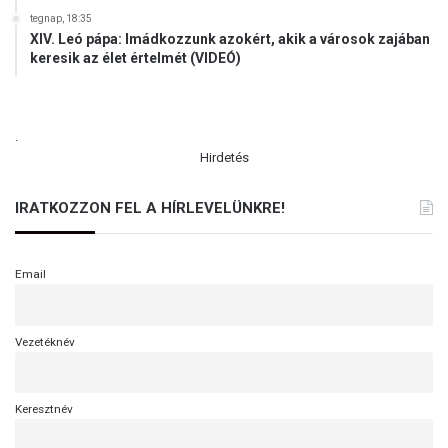
tegnap, 18:35
XIV. Leó pápa: Imádkozzunk azokért, akik a városok zajában
keresik az élet értelmét (VIDEÓ)
.
Hirdetés
IRATKOZZON FEL A HÍRLEVELÜNKRE!
Email
Vezetéknév
Keresztnév