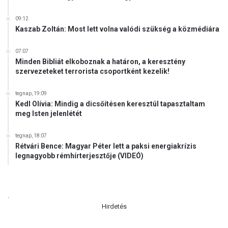
a
s
09:12
á
Kaszab Zoltán: Most lett volna valódi szükség a közmédiára
r
n
07:07
a
Minden Bibliát elkoboznak a határon, a keresztény
p
szervezeteket terrorista csoportként kezelik!
n
a
tegnap, 19:09
k
Kedl Olívia: Mindig a dicsőítésen keresztül tapasztaltam
meg Isten jelenlétét
tegnap, 18:07
Rétvári Bence: Magyar Péter lett a paksi energiakrízis
legnagyobb rémhírterjesztője (VIDEÓ)
.
Hirdetés