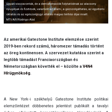
l
ugyan visszavonták, de a demonstrációk folytatódnak az alacsony
nyugdíjak és fizetések, valamint az áram-, a gázszolgáltatás, az egyetemi
oktatás és az egészségügyi ellátás magas térítési díjai miatt.
MTI/AP/Rodrigo Abd
Az amerikai Gatestone Institute elemzése szerint
2019-ben rekord számú, háromezer támadás történt
az öreg kontinensen. A szervezet kutatása szerint a
legtöbb támadást Franciaországban és
Németországban követték el – közölte a
V4N4
Hírügynökség
.
A New York-i székhelyű Gatestone Institute politikai
elemzőintézet döbbenetes jelentést publikált a tavalyi