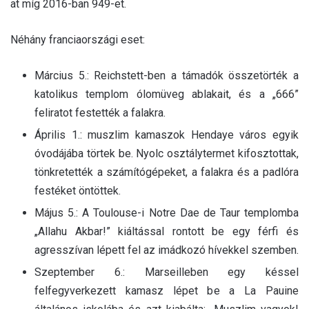
at míg 2016-ban 949-et.
Néhány franciaországi eset:
Március 5.: Reichstett-ben a támadók összetörték a
katolikus templom ólomüveg ablakait, és a „666”
feliratot festették a falakra.
Április 1.: muszlim kamaszok Hendaye város egyik
óvodájába törtek be. Nyolc osztálytermet kifosztottak,
tönkretették a számítógépeket, a falakra és a padlóra
festéket öntöttek.
Május 5.: A Toulouse-i Notre Dae de Taur templomba
„Allahu Akbar!” kiáltással rontott be egy férfi és
agresszívan lépett fel az imádkozó hívekkel szemben.
Szeptember 6.: Marseilleben egy késsel
felfegyverkezett kamasz lépet be a La Pauine