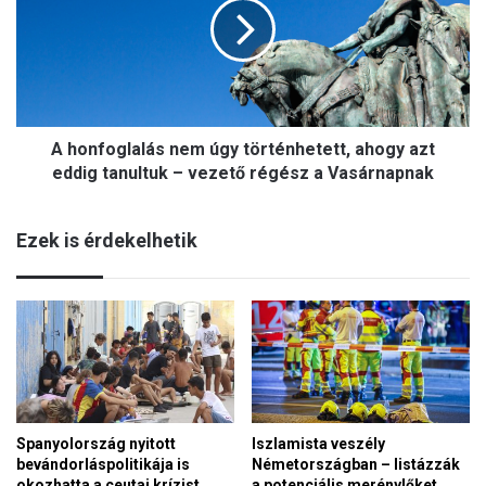
i
n
n
f
t
o
h
g
a
l
e
a
g
A honfoglalás nem úgy történhetett, ahogy azt
l
y
á
eddig tanultuk – vezető régész a Vasárnapnak
N
s
i
n
e
Ezek is érdekelhetik
e
d
m
e
ú
r
g
m
y
ü
t
l
ö
l
r
e
t
r
Spanyolország nyitott
Iszlamista veszély
é
-
bevándorláspolitikája is
Németországban – listázzák
n
f
okozhatta a ceutai krízist
a potenciális merénylőket