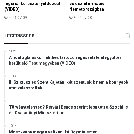
t
nigériai keresztényüldözést
és dezinformáció
n
v
(VIDEÓ)
Németországban
u
o
2026.07.09.
2026.07.08.
l
l
t
n
u
a
LEGFRISSEBB
k
a
–
T
v
14:28
T
e
A honfoglaláskori elithez tartozó régészeti leletegyüttes
E
z
került elő Pest megyében (VIDEÓ)
e
t
13:04
ő
II. Szixtusz és Szent Kajetán, két szent, akik nem a könnyebb
r
utat választották
é
g
11:11
é
Törvénytelenség? Rétvári Bence szerint lebukott a Szociális
s
és Családügyi Minisztérium
z
a
10:14
V
Moszkvába megy a vatikáni külügyminiszter