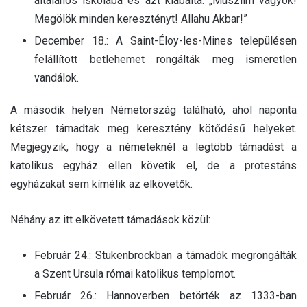
általános iskolába és azt kiabálta: „Muszlim vagyok!
Megölök minden keresztényt! Allahu Akbar!”
December 18.: A Saint-Éloy-les-Mines településen
felállított betlehemet rongálták meg ismeretlen
vandálok.
A második helyen Németország található, ahol naponta
kétszer támadtak meg keresztény kötődésű helyeket.
Megjegyzik, hogy a németeknél a legtöbb támadást a
katolikus egyház ellen követik el, de a protestáns
egyházakat sem kímélik az elkövetők.
Néhány az itt elkövetett támadások közül:
Február 24.: Stukenbrockban a támadók megrongálták
a Szent Ursula római katolikus templomot.
Február 26.: Hannoverben betörték az 1333-ban