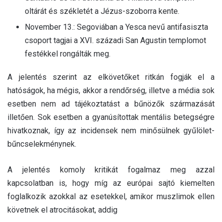
oltárát és székletét a Jézus-szoborra kente.
November 13.: Segoviában a Yesca nevű antifasiszta
csoport tagjai a XVI. századi San Agustin templomot
festékkel rongálták meg.
A jelentés szerint az elkövetőket ritkán fogják el a
hatóságok, ha mégis, akkor a rendőrség, illetve a média sok
esetben nem ad tájékoztatást a bűnözők származását
illetően. Sok esetben a gyanúsítottak mentális betegségre
hivatkoznak, így az incidensek nem minősülnek gyűlölet-
bűncselekménynek.
A jelentés komoly kritikát fogalmaz meg azzal
kapcsolatban is, hogy míg az európai sajtó kiemelten
foglalkozik azokkal az esetekkel, amikor muszlimok ellen
követnek el atrocitásokat, addig