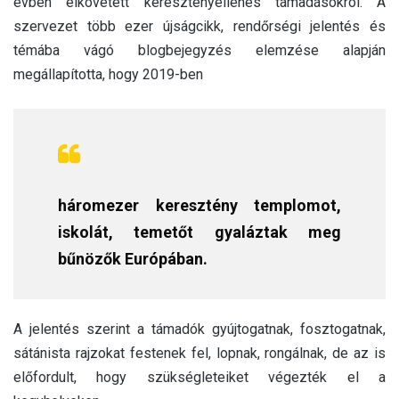
évben elkövetett keresztényellenes támadásokról. A
szervezet több ezer újságcikk, rendőrségi jelentés és
témába vágó blogbejegyzés elemzése alapján
megállapította, hogy 2019-ben
háromezer keresztény templomot,
iskolát, temetőt gyaláztak meg
bűnözők Európában.
A jelentés szerint a támadók gyújtogatnak, fosztogatnak,
sátánista rajzokat festenek fel, lopnak, rongálnak, de az is
előfordult, hogy szükségleteiket végezték el a