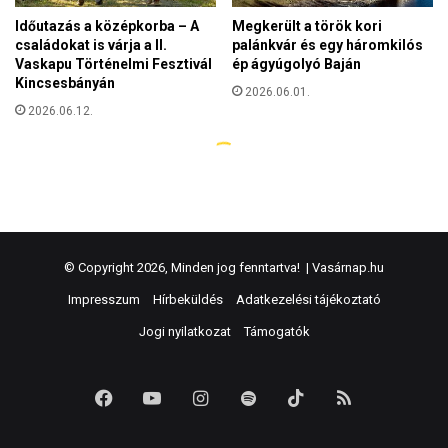
© Copyright 2026, Minden jog fenntartva! |
Vasárnap.hu
Impresszum
Hírbeküldés
Adatkezelési tájékoztató
Jogi nyilatkozat
Támogatók
Facebook
YouTube
Instagram
Spotify
TikTok
RSS