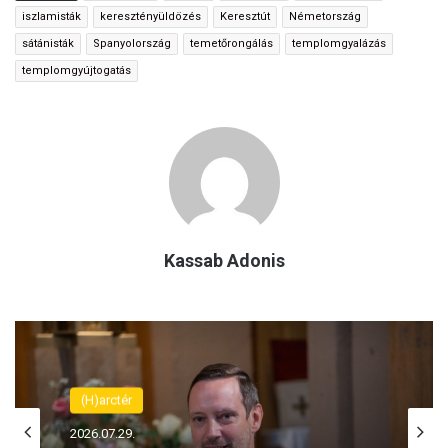
iszlamisták
keresztényüldözés
Keresztút
Németország
sátánisták
Spanyolország
temetőrongálás
templomgyalázás
templomgyújtogatás
Kassab Adonis
Keresztényüldözés
2026.07.29.