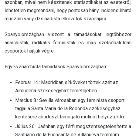
azonban, mivel nem készítenek statisztikákat az esetekről,
lehetetlen megmondani, hogy pontosan hány incidens írható
muszlim vagy dzsihadista elkövetők számlájára.
Spanyolországban viszont a támadásokat legtöbbször
anarchisták, radikális feministák és más szélsőbaloldali
csoportok hajtják végre.
Egyes anarchista támadások Spanyolországban:
Február 14.: Madridban sírköveket törtek szét az
Almudena székesegyház temetőjében.
Március 8.: Sevilla városában egy feminista csoport
tagjai a Santa Maria de la Redonda székesegyház
kerítésére abortuszt támogató molinót helyeztek ki.
Július 26.: Jaénban egy férfi megszentségtelenítette a
Santuario de la Fuensanta de Villanueva templom