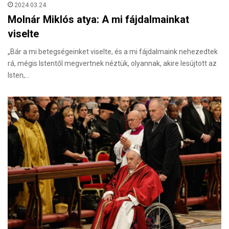
2024.03.24.
Molnár Miklós atya: A mi fájdalmainkat
viselte
„Bár a mi betegségeinket viselte, és a mi fájdalmaink nehezedtek
rá, mégis Istentől megvertnek néztük, olyannak, akire lesújtott az
Isten,…