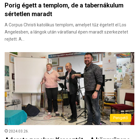
Porig égett a templom, de a tabernákulum
sértetlen maradt
A Corpus Christi katolikus templom, amelyet tűz égetett el Los
Angelesben, a lángok után váratlanul épen maradt szerkezetet
rejtett. A…
Pengető
2024.03.26.