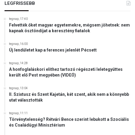
LEGFRISSEBB
tegnap, 17:40
Felvették őket magyar egyetemekre, mégsem jöhetnek: nem
kapnak ösztöndíjat a keresztény fiatalok
tegnap, 16:00
Új lendületet kap a ferences jelenlét Pécsett
tegnap, 14:28
A honfoglaláskori elithez tartozó régészeti leletegyüttes
került elő Pest megyében (VIDEÓ)
tegnap, 13:04
II. Szixtusz és Szent Kajetán, két szent, akik nem a könnyebb
utat választották
tegnap, 11:11
Törvénytelenség? Rétvári Bence szerint lebukott a Szociális
és Családügyi Minisztérium