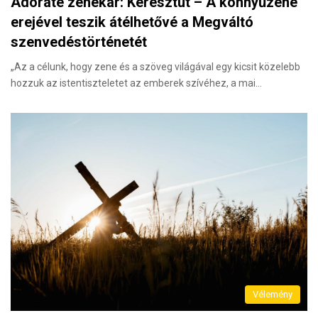
Adorate zenekar: Keresztút – A könnyűzene
erejével teszik átélhetővé a Megváltó
szenvedéstörténetét
„Az a célunk, hogy zene és a szöveg világával egy kicsit közelebb
hozzuk az istentiszteletet az emberek szívéhez, a mai…
Vélemény