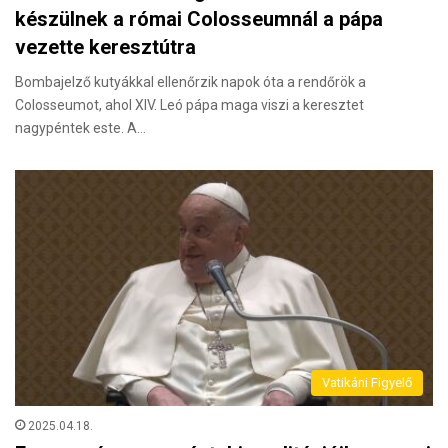
készülnek a római Colosseumnál a pápa
vezette keresztútra
Bombajelző kutyákkal ellenőrzik napok óta a rendőrök a
Colosseumot, ahol XIV. Leó pápa maga viszi a keresztet
nagypéntek este. A…
Vatikáni Figyelő
2025.04.18.