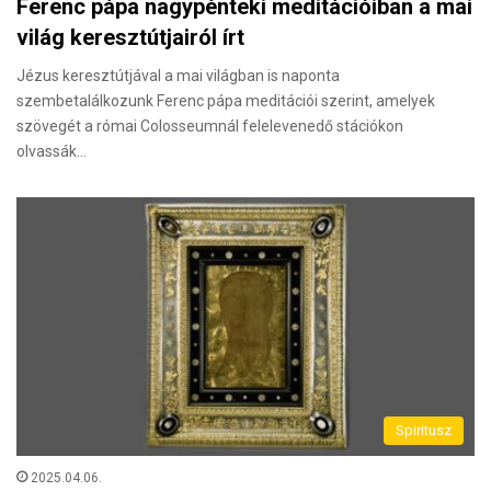
Ferenc pápa nagypénteki meditációiban a mai
világ keresztútjairól írt
Jézus keresztútjával a mai világban is naponta
szembetalálkozunk Ferenc pápa meditációi szerint, amelyek
szövegét a római Colosseumnál felelevenedő stációkon
olvassák…
Spiritusz
2025.04.06.