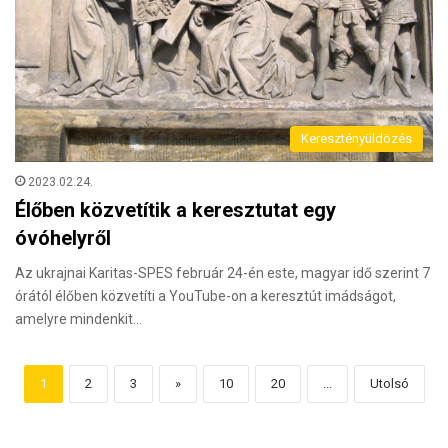
Keresztényüldözés
2023.02.24.
Élőben közvetítik a keresztutat egy
óvóhelyről
Az ukrajnai Karitas-SPES február 24-én este, magyar idő szerint 7
órától élőben közvetíti a YouTube-on a keresztút imádságot,
amelyre mindenkit…
1
2
3
»
10
20
...
Utolsó