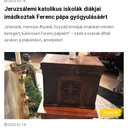
2025.03.16.
Jeruzsálemi katolikus iskolák diákjai
imádkoztak Ferenc pápa gyógyulásáért
„Istenünk, mennyei Atyánk, hozzád emeljük imáinkat minden
betegért, különösen Ferenc pápáért” – ezek a szavak álltak
azokon a plakátokon, amelyeket…
(H)arctér
2025.01.19.